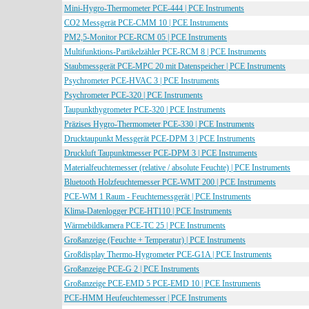
Mini-Hygro-Thermometer PCE-444 | PCE Instruments
CO2 Messgerät PCE-CMM 10 | PCE Instruments
PM2,5-Monitor PCE-RCM 05 | PCE Instruments
Multifunktions-Partikelzähler PCE-RCM 8 | PCE Instruments
Staubmessgerät PCE-MPC 20 mit Datenspeicher | PCE Instruments
Psychrometer PCE-HVAC 3 | PCE Instruments
Psychrometer PCE-320 | PCE Instruments
Taupunkthygrometer PCE-320 | PCE Instruments
Präzises Hygro-Thermometer PCE-330 | PCE Instruments
Drucktaupunkt Messgerät PCE-DPM 3 | PCE Instruments
Druckluft Taupunktmesser PCE-DPM 3 | PCE Instruments
Materialfeuchtemesser (relative / absolute Feuchte) | PCE Instruments
Bluetooth Holzfeuchtemesser PCE-WMT 200 | PCE Instruments
PCE-WM 1 Raum - Feuchtemessgerät | PCE Instruments
Klima-Datenlogger PCE-HT110 | PCE Instruments
Wärmebildkamera PCE-TC 25 | PCE Instruments
Großanzeige (Feuchte + Temperatur) | PCE Instruments
Großdisplay Thermo-Hygrometer PCE-G1A | PCE Instruments
Großanzeige PCE-G 2 | PCE Instruments
Großanzeige PCE-EMD 5 PCE-EMD 10 | PCE Instruments
PCE-HMM Heufeuchtemesser | PCE Instruments