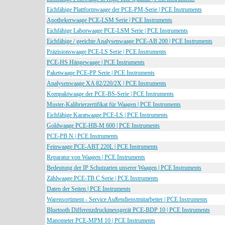
Eichfähige Plattformwaage der PCE-PM-Serie | PCE Instruments
Apothekerwaage PCE-LSM Serie | PCE Instruments
Eichfähige Laborwaage PCE-LSM Serie | PCE Instruments
Eichfähige / geeichte Analysenwaage PCE-AB 200 | PCE Instruments
Präzisionswaage PCE-LS Serie | PCE Instruments
PCE-HS Hängewaage | PCE Instruments
Paketwaage PCE-PP Serie | PCE Instruments
Analysenwaage XA 82/220/2X | PCE Instruments
Kompaktwaage der PCE-BS-Serie | PCE Instruments
Muster-Kalibrierzertifikat für Waagen | PCE Instruments
Eichfähige Karatwaage PCE-LS | PCE Instruments
Goldwaage PCE-HB-M 600 | PCE Instruments
PCE-PB N | PCE Instruments
Feinwaage PCE-ABT 220L | PCE Instruments
Reparatur von Waagen | PCE Instruments
Bedeutung der IP Schutzarten unserer Waagen | PCE Instruments
Zählwaage PCE-TB C Serie | PCE Instruments
Daten der Seiten | PCE Instruments
Warensortiment - Service Außendienstmitarbeiter | PCE Instruments
Bluetooth Differenzdruckmessgerät PCE-BDP 10 | PCE Instruments
Manometer PCE-MPM 10 | PCE Instruments