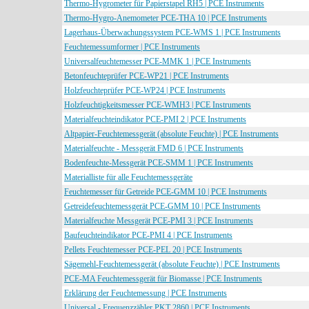
Thermo-Hygrometer für Papierstapel RH5 | PCE Instruments
Thermo-Hygro-Anemometer PCE-THA 10 | PCE Instruments
Lagerhaus-Überwachungssystem PCE-WMS 1 | PCE Instruments
Feuchtemessumformer | PCE Instruments
Universalfeuchtemesser PCE-MMK 1 | PCE Instruments
Betonfeuchteprüfer PCE-WP21 | PCE Instruments
Holzfeuchteprüfer PCE-WP24 | PCE Instruments
Holzfeuchtigkeitsmesser PCE-WMH3 | PCE Instruments
Materialfeuchteindikator PCE-PMI 2 | PCE Instruments
Altpapier-Feuchtemessgerät (absolute Feuchte) | PCE Instruments
Materialfeuchte - Messgerät FMD 6 | PCE Instruments
Bodenfeuchte-Messgerät PCE-SMM 1 | PCE Instruments
Materialliste für alle Feuchtemessgeräte
Feuchtemesser für Getreide PCE-GMM 10 | PCE Instruments
Getreidefeuchtemessgerät PCE-GMM 10 | PCE Instruments
Materialfeuchte Messgerät PCE-PMI 3 | PCE Instruments
Baufeuchteindikator PCE-PMI 4 | PCE Instruments
Pellets Feuchtemesser PCE-PEL 20 | PCE Instruments
Sägemehl-Feuchtemessgerät (absolute Feuchte) | PCE Instruments
PCE-MA Feuchtemessgerät für Biomasse | PCE Instruments
Erklärung der Feuchtemessung | PCE Instruments
Universal - Frequenzzähler PKT 2860 | PCE Instruments