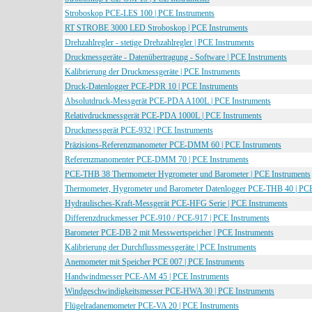
Stroboskop PCE-LES 100 | PCE Instruments
RT STROBE 3000 LED Stroboskop | PCE Instruments
Drehzahlregler - stetige Drehzahlregler | PCE Instruments
Druckmessgeräte - Datenübertragung - Software | PCE Instruments
Kalibrierung der Druckmessgeräte | PCE Instruments
Druck-Datenlogger PCE-PDR 10 | PCE Instruments
Absolutdruck-Messgerät PCE-PDA A100L | PCE Instruments
Relativdruckmessgerät PCE-PDA 1000L | PCE Instruments
Druckmessgerät PCE-932 | PCE Instruments
Präzisions-Referenzmanometer PCE-DMM 60 | PCE Instruments
Referenzmanomenter PCE-DMM 70 | PCE Instruments
PCE-THB 38 Thermometer Hygrometer und Barometer | PCE Instruments
Thermometer, Hygrometer und Barometer Datenlogger PCE-THB 40 | PCE
Hydraulisches-Kraft-Messgerät PCE-HFG Serie | PCE Instruments
Differenzdruckmesser PCE-910 / PCE-917 | PCE Instruments
Barometer PCE-DB 2 mit Messwertspeicher | PCE Instruments
Kalibrierung der Durchflussmessgeräte | PCE Instruments
Anemometer mit Speicher PCE 007 | PCE Instruments
Handwindmesser PCE-AM 45 | PCE Instruments
Windgeschwindigkeitsmesser PCE-HWA 30 | PCE Instruments
Flügelradanemometer PCE-VA 20 | PCE Instruments