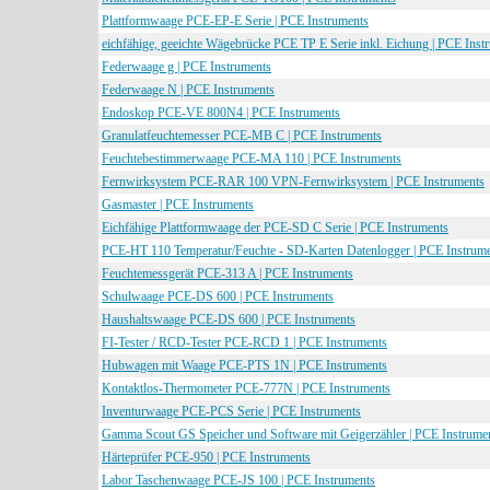
Plattformwaage PCE-EP-E Serie | PCE Instruments
eichfähige, geeichte Wägebrücke PCE TP E Serie inkl. Eichung | PCE Inst
Federwaage g | PCE Instruments
Federwaage N | PCE Instruments
Endoskop PCE-VE 800N4 | PCE Instruments
Granulatfeuchtemesser PCE-MB C | PCE Instruments
Feuchtebestimmerwaage PCE-MA 110 | PCE Instruments
Fernwirksystem PCE-RAR 100 VPN-Fernwirksystem | PCE Instruments
Gasmaster | PCE Instruments
Eichfähige Plattformwaage der PCE-SD C Serie | PCE Instruments
PCE-HT 110 Temperatur/Feuchte - SD-Karten Datenlogger | PCE Instrum
Feuchtemessgerät PCE-313 A | PCE Instruments
Schulwaage PCE-DS 600 | PCE Instruments
Haushaltswaage PCE-DS 600 | PCE Instruments
FI-Tester / RCD-Tester PCE-RCD 1 | PCE Instruments
Hubwagen mit Waage PCE-PTS 1N | PCE Instruments
Kontaktlos-Thermometer PCE-777N | PCE Instruments
Inventurwaage PCE-PCS Serie | PCE Instruments
Gamma Scout GS Speicher und Software mit Geigerzähler | PCE Instrume
Härteprüfer PCE-950 | PCE Instruments
Labor Taschenwaage PCE-JS 100 | PCE Instruments