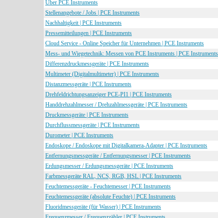
Über PCE Instruments
Stellenangebote / Jobs | PCE Instruments
Nachhaltigkeit | PCE Instruments
Pressemitteilungen | PCE Instruments
Cloud Service - Online Speicher für Unternehmen | PCE Instruments
Mess- und Wiegetechnik: Messen von PCE Instruments | PCE Instruments
Differenzdruckmessgeräte | PCE Instruments
Multimeter (Digitalmultimeter) | PCE Instruments
Distanzmessgeräte | PCE Instruments
Drehfeldrichtungsanzeiger PCE-PI1 | PCE Instruments
Handdrehzahlmesser / Drehzahlmessgeräte | PCE Instruments
Druckmessgeräte | PCE Instruments
Durchflussmessgeräte | PCE Instruments
Durometer | PCE Instruments
Endoskope / Endoskope mit Digitalkamera-Adapter | PCE Instruments
Entfernungsmessgeräte / Entfernungsmesser | PCE Instruments
Erdungsmesser / Erdungsmessgeräte | PCE Instruments
Farbmessgeräte RAL, NCS, RGB, HSL | PCE Instruments
Feuchtemessgeräte - Feuchtemesser | PCE Instruments
Feuchtemessgeräte (absolute Feuchte) | PCE Instruments
Fluoridmessgeräte (für Wasser) | PCE Instruments
Frequenzmesser / Frequenzzähler | PCE Instruments