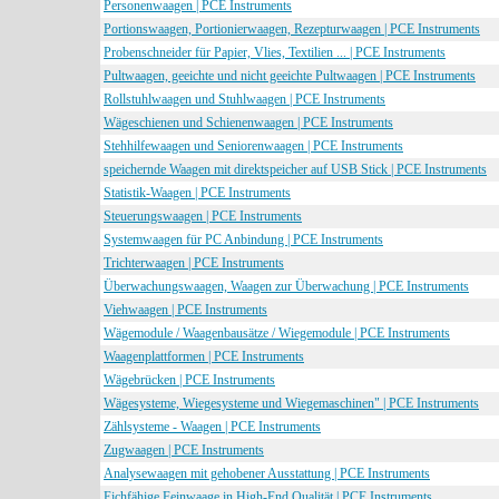
Personenwaagen | PCE Instruments
Portionswaagen, Portionierwaagen, Rezepturwaagen | PCE Instruments
Probenschneider für Papier, Vlies, Textilien ... | PCE Instruments
Pultwaagen, geeichte und nicht geeichte Pultwaagen | PCE Instruments
Rollstuhlwaagen und Stuhlwaagen | PCE Instruments
Wägeschienen und Schienenwaagen | PCE Instruments
Stehhilfewaagen und Seniorenwaagen | PCE Instruments
speichernde Waagen mit direktspeicher auf USB Stick | PCE Instruments
Statistik-Waagen | PCE Instruments
Steuerungswaagen | PCE Instruments
Systemwaagen für PC Anbindung | PCE Instruments
Trichterwaagen | PCE Instruments
Überwachungswaagen, Waagen zur Überwachung | PCE Instruments
Viehwaagen | PCE Instruments
Wägemodule / Waagenbausätze / Wiegemodule | PCE Instruments
Waagenplattformen | PCE Instruments
Wägebrücken | PCE Instruments
Wägesysteme, Wiegesysteme und Wiegemaschinen" | PCE Instruments
Zählsysteme - Waagen | PCE Instruments
Zugwaagen | PCE Instruments
Analysewaagen mit gehobener Ausstattung | PCE Instruments
Eichfähige Feinwaage in High-End Qualität | PCE Instruments