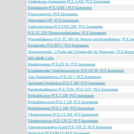
Schalenkreuz-Anemometer PCE-A 420 | PCE Instruments
Digitalanzeige PCE-N30U | PCE Instruments
Prozessanzeigen | PCE Instruments
Wetterstation WP | PCE Instruments
Funkwetterstation PCE-FWS 20N | PCE Instruments
PCE-TC 33N Thermographiekamera | PCE Instruments
Wärmebildkamera PCE-TC 30N für Wartung und Instandhaltung | PCE Ins
Digitalregler PCE-RE72 | PCE Instruments
Temperaturregler - 2-Punkt und 3-Punktregler für Temperatur | PCE Instru
hilfe-tabelle-1.php
Handtachometer PCE-DT 50 | PCE Instruments
Kontaktierender Umdrehungsmesser PCE-DT 66 | PCE Instruments
Auto-Drehzahlmesser PCE-AT 5 | PCE Instruments
Tachometer-Stroboskop PCE-T 260 | PCE Instruments
Handdrehzahlmesser PCE-T236 / PCE-T237 | PCE Instruments
Drehzahlmesser PCE-T 238 | PCE Instruments
Drehzahlmessgerät PCE-T 238 | PCE Instruments
Handtachometer PCE-T 240 | PCE Instruments
Vibrationsmesser PCE-VT 204 | PCE Instruments
Vibrationsmesser PCE-VM 22 | PCE Instruments
Schwingungsanalyse-Gerät PCE-VM 25 | PCE Instruments
Stroboskop PCE-OM 15 | PCE Instruments