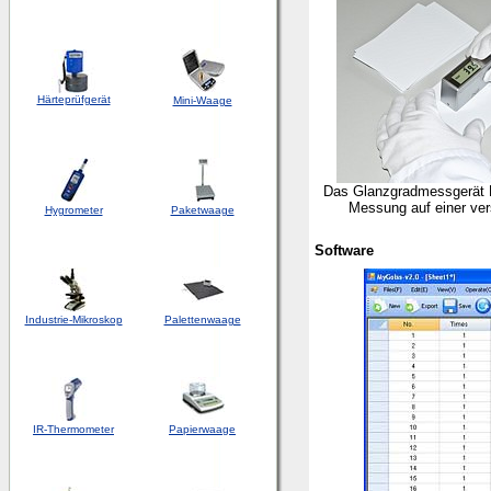
Härteprüfgerät
Mini-Waage
Das Glanzgradmessgerät 
Messung auf einer ver
Hygrometer
Paketwaage
Software
Industrie-Mikroskop
Palettenwaage
IR-Thermometer
Papierwaage