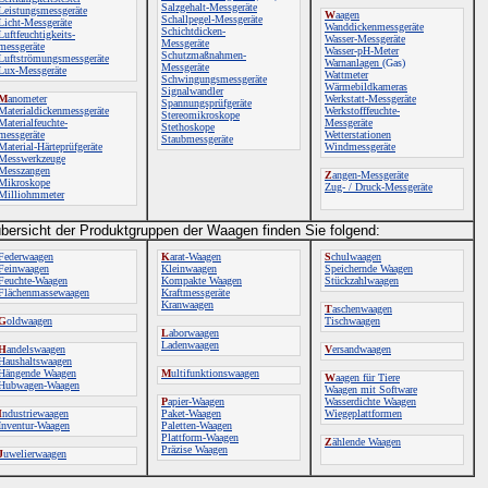
Salzgehalt-Messgeräte
Leistungsmessgeräte
W
aagen
Schallpegel-Messgeräte
Licht-Messgeräte
Wanddickenmessgeräte
Schichtdicken-
Luftfeuchtigkeits-
Wasser-Messgeräte
Messgeräte
messgeräte
Wasser-pH-Meter
Schutzmaßnahmen-
Luftströmungsmessgeräte
Warnanlagen
(Gas)
Messgeräte
Lux-Messgeräte
Wattmeter
Schwingungsmessgeräte
Wärmebildkameras
Signalwandler
M
anometer
Werkstatt-Messgeräte
Spannungsprüfgeräte
Materialdickenmessgeräte
Werkstofffeuchte-
Stereomikroskope
Materialfeuchte-
Messgeräte
Stethoskope
messgeräte
Wetterstationen
Staubmessgeräte
Material-Härteprüfgeräte
Windmessgeräte
Messwerkzeuge
Messzangen
Z
angen-Messgeräte
Mikroskope
Zug- / Druck-Messgeräte
Milliohmmeter
bersicht der Produktgruppen der Waagen finden Sie folgend:
Federwaagen
K
arat-Waagen
S
chulwaagen
Feinwaagen
Kleinwaagen
Speichernde Waagen
Feuchte-Waagen
Kompakte Waagen
Stückzahlwaagen
Flächenmassewaagen
Kraftmessgeräte
Kranwaagen
T
aschenwaagen
G
oldwaagen
Tischwaagen
L
aborwaagen
Ladenwaagen
H
andelswaagen
V
ersandwaagen
Haushaltswaagen
Hängende Waagen
M
ultifunktionswaagen
W
aagen für Tiere
Hubwagen-Waagen
Waagen mit Software
P
apier-Waagen
Wasserdichte Waagen
I
ndustriewaagen
Paket-Waagen
Wiegeplattformen
Inventur-Waagen
Paletten-Waagen
Plattform-Waagen
Z
ählende Waagen
Präzise Waagen
J
uwelierwaagen