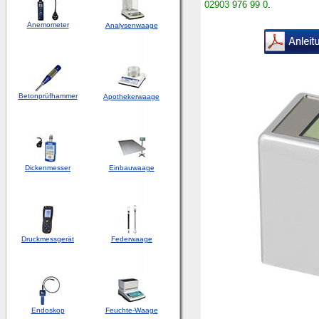
02903 976 99 0
.
Anemometer
Analysenwaage
Betonprüfhammer
Apothekerwaage
Dickenmesser
Einbauwaage
Druckmessgerät
Federwaage
Endoskop
Feuchte-Waage