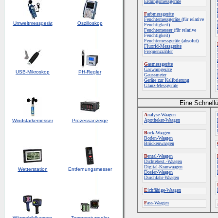
Erdungsmessgeräte
F
arbmessgeräte
Feuchtemessgeräte
(für relative
Umweltmessgerät
Oszilloskop
Feuchtigkeit)
Feuchtemesser
(für relative
Feuchtigkeit)
Feuchtemessgeräte
(absolut)
Fluorid-Messgeräte
Frequenzzähler
G
asmessgeräte
Gaswarngeräte
USB-Mikroskop
PH-Regler
Gaussmeter
Geräte zur Kalibrierung
Glanz-Messgeräte
Eine Schnellü
A
nalyse-Waagen
Apotheker-Waagen
Windstärkemesser
Prozessanzeige
B
ock-Waagen
Boden-Waagen
Brückenwaagen
D
ental-Waagen
Dichtebest.-Waagen
Digital-Kranwaagen
Wetterstation
Entfernungsmesser
Dosier-Waagen
Durchfahr-Waagen
E
ichfähige-Waagen
F
ass-Waagen
Wärmebildkamera
Temperaturregler