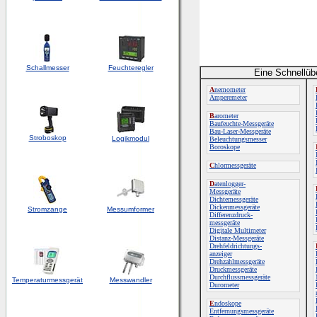
Schallmesser
Feuchteregler
Eine Schnellüb
A
nemometer
Amperemeter
B
arometer
Baufeuchte-Messgeräte
Bau-Laser-Messgeräte
Stroboskop
Logikmodul
Beleuchtungsmesser
Boroskope
C
hlormessgeräte
D
atenlogger-
Messgeräte
Dichtemessgeräte
Dickenmessgeräte
Stromzange
Messumformer
Differenzdruck-
messgeräte
Digitale Multimeter
Distanz-Messgeräte
Drehfeldrichtungs-
anzeiger
Drehzahlmessgeräte
Druckmessgeräte
Durchflussmessgeräte
Temperaturmessgerät
Messwandler
Durometer
E
ndoskope
Entfernungsmessgeräte