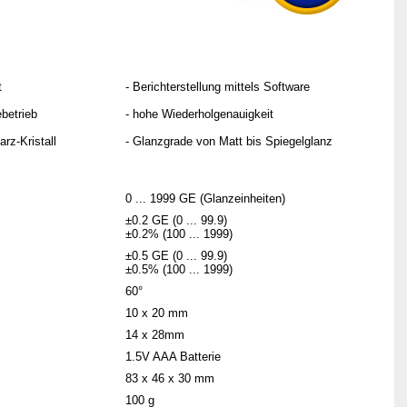
t
- Berichterstellung mittels Software
ebetrieb
- hohe Wiederholgenauigkeit
arz-Kristall
- Glanzgrade von Matt bis Spiegelglanz
0 ... 1999 GE (Glanzeinheiten)
±0.2 GE (0 ... 99.9)
±0.2% (100 ... 1999)
±0.5 GE (0 ... 99.9)
±0.5% (100 ... 1999)
60°
10 x 20 mm
14 x 28mm
1.5V AAA Batterie
83 x 46 x 30 mm
100 g