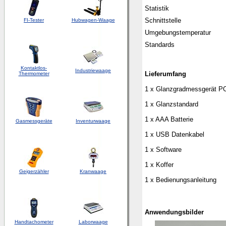
Statistik
Schnittstelle
FI-Tester
Hubwagen-Waage
Umgebungstemperatur
Standards
Kontaktlos-
Industriewaage
Lieferumfang
Thermometer
1 x Glanzgradmessgerät 
1 x Glanzstandard
1 x AAA Batterie
Gasmessgeräte
Inventurwaage
1 x USB Datenkabel
1 x Software
1 x Koffer
Geigerzähler
Kranwaage
1 x Bedienungsanleitung
Anwendungsbilder
Handtachometer
Laborwaage