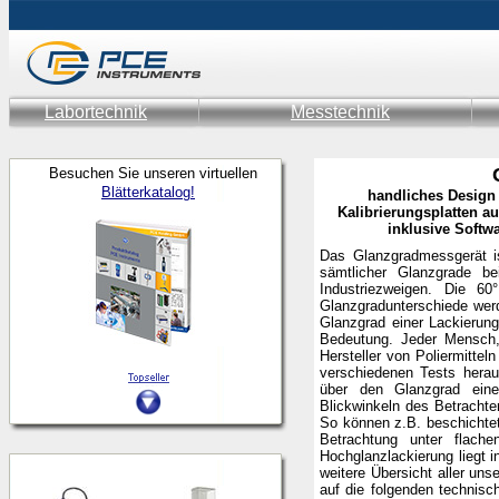
Labortechnik
Messtechnik
Besuchen Sie unseren virtuellen
Blätterkatalog!
handliches Design 
Kalibrierungsplatten a
inklusive Softw
Das Glanzgradmessgerät is
sämtlicher Glanzgrade be
Industriezweigen. Die 60
Glanzgradunterschiede werd
Glanzgrad einer Lackierung
Bedeutung. Jeder Mensch,
Hersteller von Poliermittel
verschiedenen Tests herau
über den Glanzgrad eine
Blickwinkeln des Betrachte
So können z.B. beschichtet
Betrachtung unter flach
Hochglanzlackierung liegt i
weitere Übersicht aller uns
auf die folgenden technis