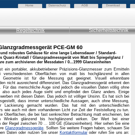
Home
Datenschutz
AGB
Download
Regeltechnik
Sicherheitstechnik
Glanzgradmessgerät PCE-GM 60
und robustes Gehäuse für eine lange Lebensdauer / Standard-
us Quarz-Kristall / Glanzgradmessgerät von Matt bis Spiegelglanz /
are zum archivieren der Messdaten / 0...1999 Glanzeinheiten
t ein portabler, akkubetriebener Präzisions-Glanzmesser zum Ermitteln
i verschiedensten Oberflächen von matt bis hochglänzend in allen
° Geometrie ist für die Messung gut geeignet. Visuell erkennbare
en nicht ausreichend differenziert. Das Glanzgradmessgerät erkennt den
. Für das menschliche Auge sind jedoch die visuellen Daten völlig ohne
 also auch jedes Auge sieht und empfindet den Glanz anders. Einige
n werben mit diesen Daten. Das jedoch ist völliger Unsinn. Es hat sich bei
sgestellt, dass immer unterschiedliche Aussagen, auch ohne Messung,
r Lackierung gemacht wurden. Das hat mit den unterschiedlichen
rs wie auch mit dem vorhandenen Licht zur Zeit der Feststellung zu tun.
e Oberflächen, die bei fast senkrechter Betrachtung matt erscheinen, bei
en Winkeln glänzend bis hochglänzend wirken. Der Wert bei einer
n der Regel zwischen 70 ... 100 GE (Glanzeinheiten). Hier sehen Sie eine
ere
Glanzgradmessgeräte
.
Sollten Sie weitere Fragen haben, schauen Sie
chen Daten oder nutzen Sie unser
Kontaktformular
oder rufen Sie uns an: