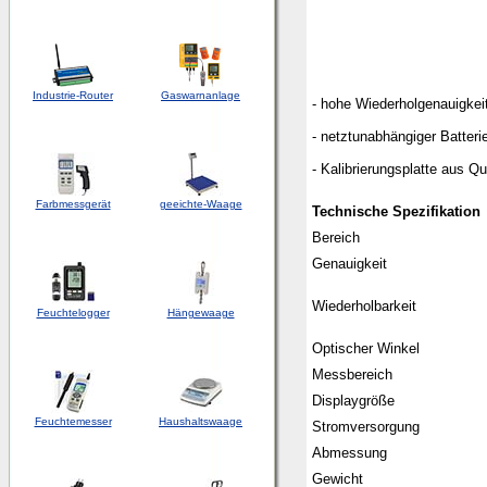
Industrie-Router
Gaswarnanlage
- hohe Wiederholgenauigkei
- netztunabhängiger Batteri
- Kalibrierungsplatte aus Qu
Farbmessgerät
geeichte-Waage
Technische Spezifikation
Bereich
Genauigkeit
Wiederholbarkeit
Feuchtelogger
Hängewaage
Optischer Winkel
Messbereich
Displaygröße
Feuchtemesser
Haushaltswaage
Stromversorgung
Abmessung
Gewicht