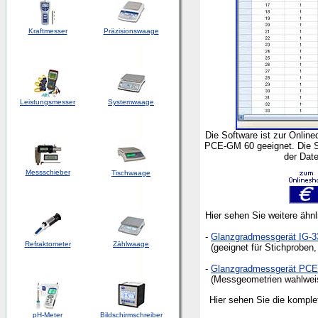
Kraftmesser
Präzisionswaage
Leistungsmesser
Systemwaage
Die Software ist zur Onlin
PCE-GM 60 geeignet. Die So
der Date
Messschieber
Tischwaage
Hier sehen Sie weitere ähn
-
Glanzgradmessgerät IG-3
Refraktometer
Zählwaage
(geeignet für Stichproben,
-
Glanzgradmessgerät PC
(Messgeometrien wahlweise 
Hier sehen Sie die komple
pH-Meter
Bildschirmschreiber