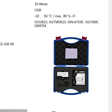
10 Werte
USB
-10 ... 50 °C / max. 80 % r.F.
ISO2813, ASTMD523, DIN-67530, ISO7668,
GB9754
PCE-GM 60