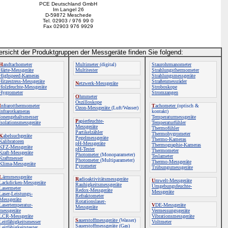
PCE Deutschland GmbH
Im Langel 26
D-59872 Meschede
Tel. 02903 / 976 99 0
Fax 02903 976 9929
ersicht der Produktgruppen der Messgeräte finden Sie folgend:
H
andtachometer
Multimeter
(digital)
Staurohrmanometer
Härte-Messgeräte
Multitester
Strahlungsthermometer
Highspeed-Kameras
Strahlungsmessgeräte
Hitzestress-Messgeräte
Straßenmessräder
N
etzwerk-Messgeräte
Holzfeuchte-Messgeräte
Stroboskope
Hygrometer
Stromzangen
O
hmmeter
Oszilloskope
I
nfrarotthermometer
T
achometer
(optisch &
Ozon-Messgeräte
(Luft/Wasser)
Infrarotkameras
kontakt)
Ionengehaltsmesser
Temperaturmessgeräte
P
apierfeuchte-
Isolationsmessgeräte
Temperaturfühler
Messgeräte
Thermofühler
Partikelzähler
Thermohygrometer
K
abelsuchgeräte
Pegelmessgeräte
Thermo-Kameras
Kalibratoren
pH-Messgeräte
Thermographie-Kameras
KFZ-Messgeräte
pH-Tester
Thermometer
Kraft-Messgeräte
Photometer
(Monoparameter)
Teslameter
Kraftmesser
Photometer
(Multiparameter)
Thermo-Messgeräte
Klima-Messgeräte
Pyrometer
Trübungsmessgeräte
L
ärmmessgeräte
R
adioaktivitätsmessgeräte
U
mwelt-Messgeräte
Lackdicken-Messgeräte
Rauhigkeitsmessgeräte
Umgebungsfeuchte-
Lasermeter
Redox-Messgeräte
Messgeräte
Laser-Leistungs-
Refraktometer
Messgeräte
Rotationslaser-
Lasertemperatur-
V
DE-Messgeräte
Messgeräte
messgeräte
Vermessungsgeräte
LCR-Messgeräte
Vibrationsmessgeräte
S
auerstoffmessgeräte
(Wasser)
Leitfähigkeitsmesser
Voltmeter
Sauerstoffmessgeräte
(Gas)
Leitfähigkeitstester