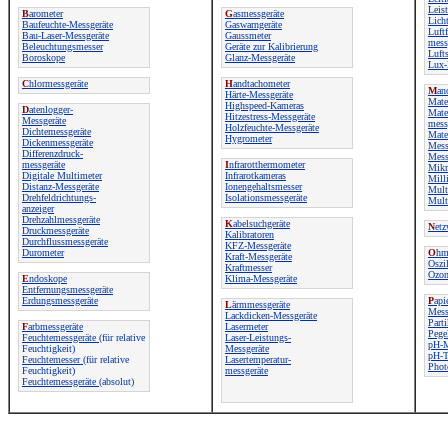
Leis
B
arometer
G
asmessgeräte
Lich
Baufeuchte-Messgeräte
Gaswarngeräte
Luftf
Bau-Laser-Messgeräte
Gaussmeter
mess
Beleuchtungsmesser
Geräte zur Kalibrierung
Luft
Boroskope
Glanz-Messgeräte
Lux-
C
hlormessgeräte
H
andtachometer
M
an
Härte-Messgeräte
Mate
Highspeed-Kameras
D
atenlogger-
Mater
Hitzestress-Messgeräte
Messgeräte
mess
Holzfeuchte-Messgeräte
Dichtemessgeräte
Mater
Hygrometer
Dickenmessgeräte
Mess
Differenzdruck-
Mess
messgeräte
I
nfrarotthermometer
Mikr
Digitale Multimeter
Infrarotkameras
Mill
Distanz-Messgeräte
Ionengehaltsmesser
Mult
Drehfeldrichtungs-
Isolationsmessgeräte
Multi
anzeiger
Drehzahlmessgeräte
K
abelsuchgeräte
N
etz
Druckmessgeräte
Kalibratoren
Durchflussmessgeräte
KFZ-Messgeräte
Durometer
O
hm
Kraft-Messgeräte
Oszi
Kraftmesser
Ozon
E
ndoskope
Klima-Messgeräte
Entfernungsmessgeräte
Erdungsmessgeräte
P
api
L
ärmmessgeräte
Mess
Lackdicken-Messgeräte
Parti
F
arbmessgeräte
Lasermeter
Pege
Feuchtemessgeräte
(für relative
Laser-Leistungs-
pH-M
Feuchtigkeit)
Messgeräte
pH-T
Feuchtemesser
(für relative
Lasertemperatur-
Phot
Feuchtigkeit)
messgeräte
Feuchtemessgeräte
(absolut)