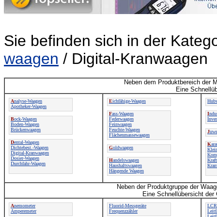
Sie befinden sich in der Kateg
waagen
/ Digital-Kranwaagen
Neben dem Produktbereich der M
Eine Schnellüb
A
nalyse-Waagen
E
ichfähige-Waagen
Hubw
Apotheker-Waagen
F
ass-Waagen
I
ndu
B
ock-Waagen
Federwaagen
Inve
Boden-Waagen
Feinwaagen
Brückenwaagen
Feuchte-Waagen
J
uwe
Flächenmassewaagen
D
ental-Waagen
K
ar
Dichtebest.-Waagen
G
oldwaagen
Klei
Digital-Kranwaagen
Komp
Dosier-Waagen
H
andelswaagen
Kraf
Durchfahr-Waagen
Haushaltswaagen
Kran
Hängende Waagen
Neben der Produktgruppe der Waage
Eine Schnellübersicht der
A
nemometer
Fluorid-Messgeräte
LCR-
Amperemeter
Frequenzzähler
Leit
Leitf