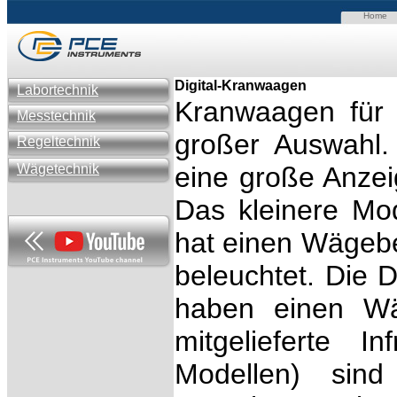
Home
Digital-Kranwaagen
Labortechnik
Kranwaagen
für
Messtechnik
großer Auswahl.
Regeltechnik
Wägetechnik
eine große Anze
Das kleinere Mod
hat einen Wägeber
beleuchtet. Die
haben einen Wä
mitgelieferte I
Modellen) sin