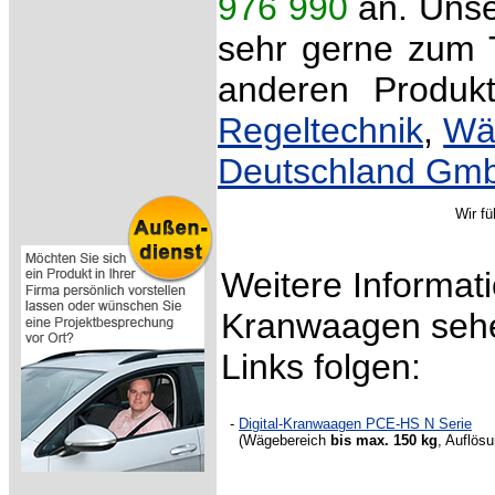
976 990
an. Unse
sehr gerne zum 
anderen Produ
Regeltechnik
,
Wä
Deutschland Gm
Wir fü
Weitere Informati
Kranwaagen sehe
Links folgen:
-
Digital-Kranwaagen PCE-HS N Serie
(Wägebereich
bis max. 150 kg
, Auflös