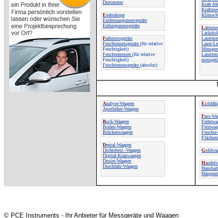
Durometer
Kraft-Me
Kraftme
E
ndoskope
Klima-M
Entfernungsmessgeräte
Erdungsmessgeräte
L
ärmmes
Lackdic
F
arbmessgeräte
Laserme
Feuchtemessgeräte
(für relative
Laser-Le
Feuchtigkeit)
Messger
Feuchtemesser
(für relative
Lasertem
Feuchtigkeit)
messger
Feuchtemessgeräte
(absolut)
A
nalyse-Waagen
E
ichfäh
Apotheker-Waagen
F
ass-Wa
B
ock-Waagen
Federwa
Boden-Waagen
Feinwaa
Brückenwaagen
Feuchte
Flächen
D
ental-Waagen
Dichtebest.-Waagen
G
oldwa
Digital-Kranwaagen
Dosier-Waagen
H
andel
Durchfahr-Waagen
Haushal
Hängend
© PCE Instruments - Ihr Anbieter für Messgeräte und Waagen