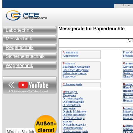
Home
Messgeräte für Papierfeuchte
Labortechnik
Messtechnik
Neb
Regeltechnik
A
nemometer
Fluorid
Sicherheitstechnik
Amperemeter
Frequenz
B
arometer
G
asmess
Wägetechnik
Baufeuchte-Messgeräte
Gaswarn
Bau-Laser-Messgeräte
Gaussme
Beleuchtungsmesser
Geräte z
Boroskope
Glanz-M
C
hlormessgeräte
H
andta
Härte-Me
Highspe
D
atenlogger-
Hitzestr
Messgeräte
Holzfeu
Dichtemessgeräte
Hygrome
Dickenmessgeräte
Differenzdruck-
messgeräte
I
nfrarot
Digitale Multimeter
Infrarot
Distanz-Messgeräte
Ionenge
Drehfeldrichtungs-
Isolatio
anzeiger
Drehzahlmessgeräte
K
abelsu
Druckmessgeräte
Kalibrat
Durchflussmessgeräte
KFZ-Mes