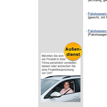
(
eichfähig, g
-
Paketwaagen
(geeicht, mit 
-
Paketwaagen 
(Paketwaagen 