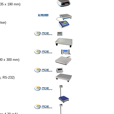
 235 x 190 mm)
cker)
300 x 300 mm)
g
, RS-232
)