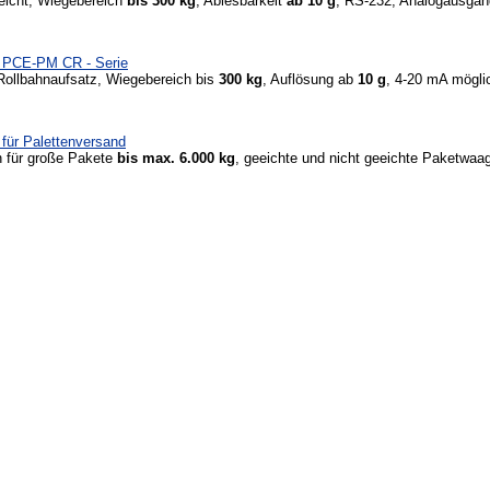
eeicht, Wiegebereich
bis 300 kg
, Ablesbarkeit
ab 10 g
, RS-232, Analogausgä
 PCE-PM CR - Serie
Rollbahnaufsatz, Wiegebereich bis
300 kg
, Auflösung ab
10 g
, 4-20 mA mögli
für Palettenversand
für große Pakete
bis max. 6.000 kg
, geeichte und nicht geeichte Paketwaa