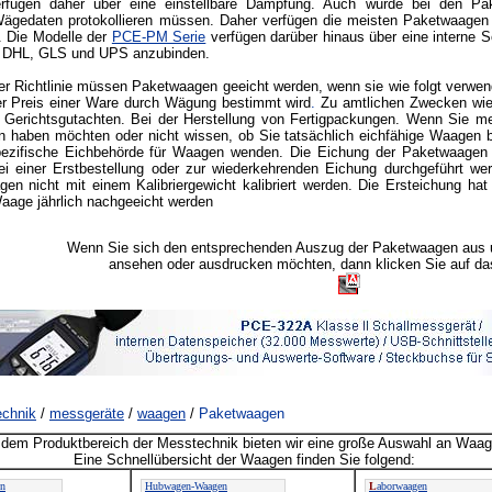
rfügen daher über eine einstellbare Dämpfung. Auch wurde bei den Pak
Wägedaten protokollieren müssen. Daher verfügen die meisten Paketwaagen 
. Die Modelle der
PCE-PM Serie
verfügen darüber hinaus über eine interne S
n DHL, GLS und UPS anzubinden.
er Richtlinie müssen Paketwaagen geeicht werden, wenn sie wie folgt verwe
er Preis einer Ware durch Wägung bestimmt wird
.
Zu amtlichen Zwecken wie
r Gerichtsgutachten. Bei der Herstellung von Fertigpackungen. Wenn Sie me
 haben möchten oder nicht wissen, ob Sie tatsächlich eichfähige Waagen b
pezifische Eichbehörde für Waagen wenden. Die Eichung der Paketwaagen (n
ei einer Erstbestellung oder zur wiederkehrenden Eichung durchgeführt we
en nicht mit einem Kalibriergewicht kalibriert werden. Die Ersteichung hat 
aage jährlich nachgeeicht werden
Wenn Sie sich den entsprechenden Auszug der Paketwaagen aus 
ansehen oder ausdrucken möchten, dann klicken Sie auf d
chnik
/
messgeräte
/
waagen
/
Paketwaagen
dem Produktbereich der Messtechnik bieten wir eine große Auswahl an Waag
Eine Schnellübersicht der Waagen finden Sie folgend:
en
Hubwagen-Waagen
L
aborwaagen