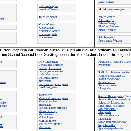
Ladenwaagen
I
ndustriewaagen
Inventur-Waagen
M
ultifunktionswaagen
J
uwelierwaagen
P
apier-Waagen
gen
Paket-Waagen
Paletten-Waagen
K
arat-Waagen
Plattform-Waagen
Kleinwaagen
Präzise Waagen
Kompakte Waagen
Kraftmessgeräte
Kranwaagen
S
chulwaagen
n
Speichernde Waagen
 Produktgruppe der Waagen bieten wir auch ein großes Sortiment an Messge
Eine Schnellübersicht der Gerätegruppen der Messtechnik finden Sie folgend:
te
LCR-Messgeräte
Photometer
(Multiparameter
Leitfähigkeitsmesser
Pyrometer
Leitfähigkeitstester
Leistungsmessgeräte
R
adioaktivitätsmessgeräte
Licht-Messgeräte
Rauhigkeitsmessgeräte
Luftfeuchtigkeits-
Redox-Messgeräte
messgeräte
ierung
Refraktometer
Luftströmungsmessgeräte
Rotationslaser-
Lux-Messgeräte
Messgeräte
M
anometer
S
auerstoffmessgeräte
(Wasse
Materialdickenmessgeräte
as
Sauerstoffmessgeräte
(Gas)
Materialfeuchte-
eräte
Salzgehalt-Messgeräte
messgeräte
geräte
Schallpegel-Messgeräte
Material-Härteprüfgeräte
Schichtdicken-
Messwerkzeuge
Messgeräte
Messzangen
Schutzmaßnahmen-
ter
Mikroskope
Messgeräte
Milliohmmeter
Schwingungsmessgeräte
er
Multimeter
(digital)
Signalwandler
äte
Multitester
Spannungsprüfgeräte