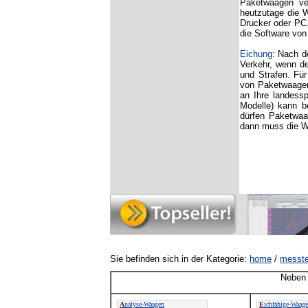
Paketwaagen ve
heutzutage die 
Drucker oder PC
die Software vo
Eichung
: Nach d
Verkehr, wenn d
und Strafen. Fü
von Paketwaagen
an Ihre landess
Modelle) kann b
dürfen Paketwaag
dann muss die W
Sie befinden sich in der Kategorie:
home
/
messte
Neben 
A
nalyse-Waagen
E
ichfähige-Waag