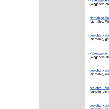
-
Paketwaage
P
(Wägebereic
-
eichfähige Pa
(
eichfähig, W
-
geeichte Pa
(eichfähig, gee
-
Paketwaagen 
(Wägebereic
-
geeichte Pa
(
eichfähig, w
-
geeichte Pa
(günstig, eich
-
geeichte Pa