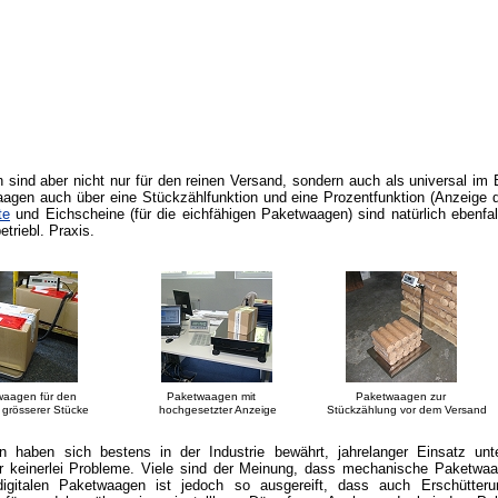
sind aber nicht nur für den reinen Versand, sondern auch als universal im
aagen auch über eine Stückzählfunktion und eine Prozentfunktion (Anzeige 
te
und Eichscheine (für die eichfähigen Paketwaagen) sind natürlich ebenfall
betriebl. Praxis.
etwaagen für den Paketwaagen mit Paketwaagen zur ISO-
erer Stücke hochgesetzter Anzeige Stückzählung vor dem Versand f
 haben sich bestens in der Industrie bewährt, jahrelanger Einsatz unte
 keinerlei Probleme. Viele sind der Meinung, dass mechanische Paketwaag
digitalen Paketwaagen ist jedoch so ausgereift, dass auch Erschütter