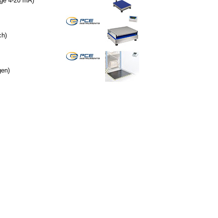
nge 4-20 mA
)
ch)
gen)