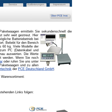
Service
Kalibrierungen
Impressum
Über PCE Inst.
Paketwaagen ermitteln Si
e sekundenschnell die
 sehr weit gestreut. Hier
gliche Batteriebetrieb bei
. Beliebt für den Bereich
 60 kg. Viele Modelle der
g zum PC (Datenkabel und
nau auswerten. Die Werte
det werden. Wenn Sie noch
ar
oder rufen Sie uns unter
Paketwaagen und zu allen
rtechnik
der
PCE Deutschland GmbH
.
 Warensortiment:
tehenden Links folgen: