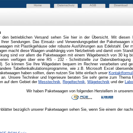
Home
Datenschutz
AGB
Download
n
 den betrieblichen Versand sehen Sie hier in der Übersicht. Mit diesen 
 Ihrer Sendungen. Das Einsatz- und Verwendungsgebiet der Paketwaagen ist
aagen mit Plastikgehäuse oder robuste Ausführungen aus Edelstahl. Der mö
agen macht diese Waagen unabhängig vom Netzbetrieb und damit vom Standort
ckung sind vor allem die Paketwaagen mit einem Wägebereich von 30 kg bis
erien verfügen über eine RS - 232 - Schnittstelle zur Datenübertragun
l). So können Sie Ihre Wägedaten bequem im Rechner verarbeiten und ge
andere Tabellenkalkulationsprogramme, wie z.B. Microsoft Excel übersen
ketwaagen haben sollten, dann nutzen Sie bitte einfach unser
Kontaktformul
an. Unsere Techniker und Ingenieure beraten Sie sehr gerne zum Thema 
en auf dem Gebiet der
Messtechnik
,
Regeltechnik
,
Wägetechnik
und der
Labo
Wir haben Paketwaagen von folgenden Herstellern in unserem
blätter bezüglich unserer Paketwaagen sehen Sie, wenn Sie einem der nachs