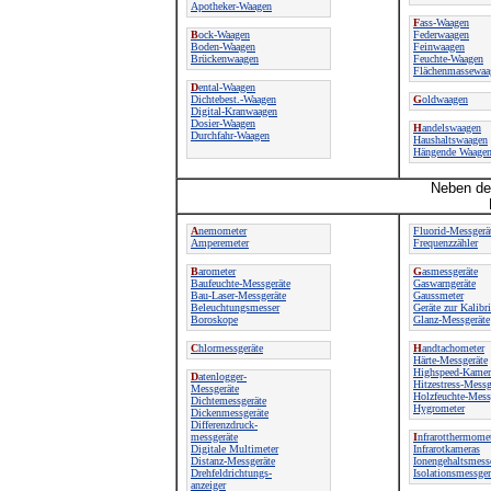
Apotheker-Waagen
F
ass-Waagen
B
ock-Waagen
Federwaagen
Boden-Waagen
Feinwaagen
Brückenwaagen
Feuchte-Waagen
Flächenmassewaa
D
ental-Waagen
Dichtebest.-Waagen
G
oldwaagen
Digital-Kranwaagen
Dosier-Waagen
H
andelswaagen
Durchfahr-Waagen
Haushaltswaagen
Hängende Waage
Neben der
A
nemometer
Fluorid-Messgerä
Amperemeter
Frequenzzähler
B
arometer
G
asmessgeräte
Baufeuchte-Messgeräte
Gaswarngeräte
Bau-Laser-Messgeräte
Gaussmeter
Beleuchtungsmesser
Geräte zur Kalibr
Boroskope
Glanz-Messgeräte
C
hlormessgeräte
H
andtachometer
Härte-Messgeräte
Highspeed-Kamer
D
atenlogger-
Hitzestress-Messg
Messgeräte
Holzfeuchte-Mess
Dichtemessgeräte
Hygrometer
Dickenmessgeräte
Differenzdruck-
messgeräte
I
nfrarotthermome
Digitale Multimeter
Infrarotkameras
Distanz-Messgeräte
Ionengehaltsmess
Drehfeldrichtungs-
Isolationsmessger
anzeiger