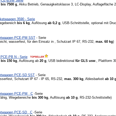
CE-BSW Serie
h
bis 7500 g
, Akku Betrieb, Genauigkeitsklasse 3, LC-Display, Auflagefläche
ketwaagen 3590 - Serie
iegebereich
bis 6 kg
, Auflösung
ab 0,2 g
, USB-Schnittstelle, optional mit Dru
ketwaagen PCE-PM SST
- Serie
icht, wasserfest, für den Einsatz in , Schutzart IP 67, RS-232,
max. 60 kg
)
PCE-PB N - Serie
h
bis 150 kg
, Auflösung ab
20 g
, USB bidirektional
für GLS usw
., Plattform 
ketwaagen PCE-SD SST
- Serie
asserfest, Schutzart IP 67 - IP 65, RS-232,
max. 300 kg
, Ablesbarkeit
ab 10 
ketwaagen PCE-PM C
-Serie
fähig, Wiegebereiche
bis 300 kg
, Auflösung
ab 10 g
, RS-232-Schnittstelle)
ketwaagen PCE-SD C
-Serie