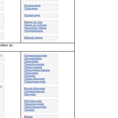
T
aschenwaagen
Tischwaagen
V
ersandwaagen
W
aagen für Tiere
Waagen mit Software
Wasserdichte Waagen
Wiegeplattformen
Z
ählende Waagen
räten an.
)
Temperaturmessgeräte
Temperaturfühler
Thermofühler
Thermohygrometer
Thermo-Kameras
Thermographie-Kameras
Thermometer
Teslameter
Thermo-Messgeräte
Trübungsmessgeräte
r)
U
mwelt-Messgeräte
Umgebungsfeuchte-
Messgeräte
V
DE-Messgeräte
Vermessungsgeräte
Vibrationsmessgeräte
Voltmeter
W
aagen