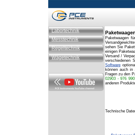
Labortechnik
Paketwaage
Paketwaagen für
Messtechnik
Versandgewichte
sehen Sie Paketw
Regeltechnik
einigen Paketwa
Versand / Verpa
Wägetechnik
verschiedenen S
Software
optiona
können auch in 
Fragen zu den Pa
02903 - 976 990
anderen Produkt
Technische Daten