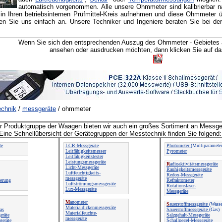
automatisch vorgenommen. Alle unsere Ohmmeter sind kalibrierbar 
in Ihren betriebsinternen Prüfmittel-Kreis aufnehmen und diese Ohmmeter 
en Sie uns einfach an. Unsere Techniker und Ingeniere beraten Sie bei der 
Wenn Sie sich den entsprechenden Auszug des Ohmmeter - Gebietes 
ansehen oder ausdrucken möchten, dann klicken Sie auf d
chnik
/
messgeräte
/ ohmmeter
 Produktgruppe der Waagen bieten wir auch ein großes Sortiment an Messge
Eine Schnellübersicht der Gerätegruppen der Messtechnik finden Sie folgend:
te
LCR-Messgeräte
Photometer
(Multiparameter
Leitfähigkeitsmesser
Pyrometer
Leitfähigkeitstester
Leistungsmessgeräte
R
adioaktivitätsmessgeräte
Licht-Messgeräte
Rauhigkeitsmessgeräte
Luftfeuchtigkeits-
Redox-Messgeräte
messgeräte
ierung
Refraktometer
Luftströmungsmessgeräte
Rotationslaser-
Lux-Messgeräte
Messgeräte
M
anometer
S
auerstoffmessgeräte
(Wasse
Materialdickenmessgeräte
as
Sauerstoffmessgeräte
(Gas)
Materialfeuchte-
eräte
Salzgehalt-Messgeräte
messgeräte
geräte
Schallpegel-Messgeräte