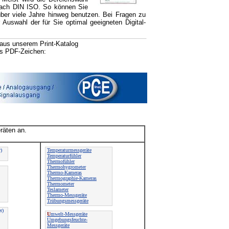
nach DIN ISO. So können Sie
über viele Jahre hinweg benutzen. Bei Fragen zu
Auswahl der für Sie optimal geeigneten Digital-
aus unserem Print-Katalog
as PDF-Zeichen:
räten an.
)
Temperaturmessgeräte
Temperaturfühler
Thermofühler
Thermohygrometer
Thermo-Kameras
Thermographie-Kameras
Thermometer
Teslameter
Thermo-Messgeräte
Trübungsmessgeräte
r)
U
mwelt-Messgeräte
Umgebungsfeuchte-
Messgeräte