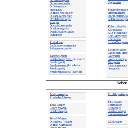
Dichtemessgeräte
Hygrometer
Dickenmessgeräte
Differenzdruck-
messgeräte
I
nfrarotthermome
Digitale Multimeter
Infrarotkameras
Distanz-Messgeräte
Ionengehaltsmess
Drehfeldrichtungs-
Isolationsmessger
anzeiger
Drehzahlmessgeräte
K
abelsuchgeräte
Druckmessgeräte
Kalibratoren
Durchflussmessgeräte
KFZ-Messgeräte
Durometer
Kraft-Messgeräte
Kraftmesser
E
ndoskope
Klima-Messgerät
Entfernungsmessgeräte
Erdungsmessgeräte
L
ärmmessgeräte
Lackdicken-Messg
F
arbmessgeräte
Lasermeter
Feuchtemessgeräte
(für relative
Laser-Leistungs-
Feuchtigkeit)
Messgeräte
Feuchtemesser
(für relative
Lasertemperatur-
Feuchtigkeit)
messgeräte
Feuchtemessgeräte
(absolut)
Neben 
A
nalyse-Waagen
E
ichfähige-Waag
Apotheker-Waagen
F
ass-Waagen
B
ock-Waagen
Federwaagen
Boden-Waagen
Feinwaagen
Brückenwaagen
Feuchte-Waagen
Flächenmassewaa
D
ental-Waagen
Dichtebest.-Waagen
G
oldwaagen
Digital-Kranwaagen
Dosier-Waagen