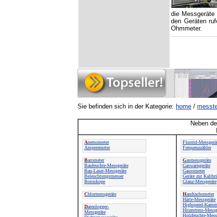
die Messgeräte 
den Geräten ruf
Ohmmeter.
Sie befinden sich in der Kategorie:
home
/
messte
Neben der
A
nemometer
Fluorid-Messgerä
Amperemeter
Frequenzzähler
B
arometer
G
asmessgeräte
Baufeuchte-Messgeräte
Gaswarngeräte
Bau-Laser-Messgeräte
Gaussmeter
Beleuchtungsmesser
Geräte zur Kalibr
Boroskope
Glanz-Messgeräte
C
hlormessgeräte
H
andtachometer
Härte-Messgeräte
Highspeed-Kamer
D
atenlogger-
Hitzestress-Messg
Messgeräte
Holzfeuchte-Mess