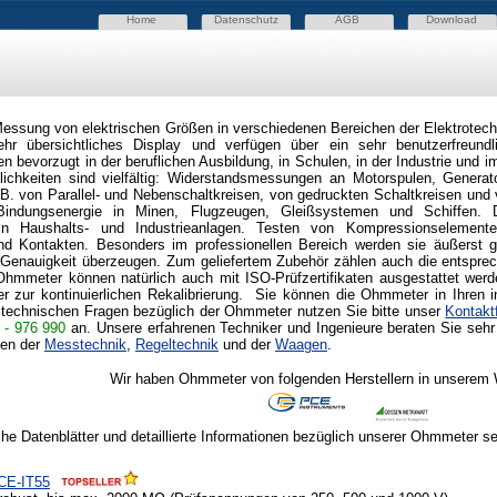
Home
Datenschutz
AGB
Download
ssung von elektrischen Größen in verschiedenen Bereichen der Elektrotechn
ehr übersichtliches Display und verfügen über ein sehr benutzerfreundl
 bevorzugt in der beruflichen Ausbildung, in Schulen, in der Industrie und 
ichkeiten sind vielfältig: Widerstandsmessungen an Motorspulen, Generat
.B. von Parallel- und Nebenschaltkreisen, von gedruckten Schaltkreisen und 
indungsenergie in Minen, Flugzeugen, Gleißsystemen und Schiffen. 
n Haushalts- und Industrieanlagen. Testen von Kompressionselemente
nd Kontakten. Besonders im professionellen Bereich werden sie äußerst g
 Genauigkeit überzeugen. Zum geliefertem Zubehör zählen auch die entsprec
Ohmmeter können natürlich auch mit ISO-Prüfzertifikaten ausgestattet werd
er zur kontinuierlichen Rekalibrierung. Sie können die Ohmmeter in Ihren in
 technischen Fragen bezüglich der Ohmmeter
nutzen Sie bitte unser
Kontakt
 - 976 990
an.
Unsere erfahrenen Techniker und Ingenieure beraten Sie se
ten der
Messtechnik
,
Regeltechnik
und der
Waagen
.
Wir haben Ohmmeter von folgenden Herstellern in unserem 
he Datenblätter und detaillierte Informationen bezüglich unserer Ohmmeter se
CE-IT55