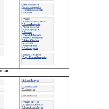
V
DE-Messgeräte
Vermessungsgeräte
Vibrationsmessgeräte
Voltmeter
W
aagen
Wanddickenmessgeräte
Wasser-Messgeräte
Wasser-pH-Meter
Warnanlagen
(Gas)
Wattmeter
Wärmebildkameras
Werkstatt-Messgeräte
Werkstofffeuchte-
Messgeräte
Wetterstationen
Windmessgeräte
Z
angen-Messgeräte
Zug- / Druck-Messgeräte
en an.
Stückzahlwaagen
T
aschenwaagen
Tischwaagen
V
ersandwaagen
W
aagen für Tiere
Waagen mit Software
Wasserdichte Waagen