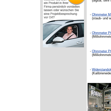
(digital, sehr
-
Ohmmeter 
(
staub- und 
-
Ohmmeter P
(Milliohmmet
-
Ohmmeter P
(Milliohmmete
-
Widerstandska
(Kalibrierwid