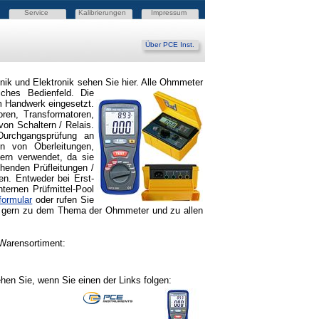
Service
Kalibrierungen
Impressum
Über PCE Inst.
ik und Elektronik sehen Sie hier. Alle Ohmmeter
iches Bedienfeld. Die
im Handwerk eingesetzt.
oren, Transformatoren,
von Schaltern / Relais.
Durchgangsprüfung an
n von Oberleitungen,
ern verwendet, da sie
henden Prüfleitungen /
en. Entweder bei Erst-
ternen Prüfmittel-Pool
formular
oder rufen Sie
hr gern zu dem Thema der Ohmmeter und zu allen
Warensortiment:
hen Sie, wenn Sie einen der Links folgen: