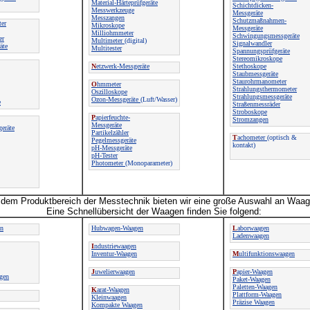
Material-Härteprüfgeräte
Schichtdicken-
Messwerkzeuge
Messgeräte
Messzangen
Schutzmaßnahmen-
ter
Mikroskope
Messgeräte
Milliohmmeter
Schwingungsmessgeräte
er
Multimeter
(digital)
Signalwandler
äte
Multitester
Spannungsprüfgeräte
Stereomikroskope
N
etzwerk-Messgeräte
Stethoskope
Staubmessgeräte
Staurohrmanometer
O
hmmeter
Strahlungsthermometer
Oszilloskope
Strahlungsmessgeräte
Ozon-Messgeräte
(Luft/Wasser)
e
Straßenmessräder
Stroboskope
P
apierfeuchte-
Stromzangen
Messgeräte
eräte
Partikelzähler
T
achometer
(optisch &
Pegelmessgeräte
kontakt)
pH-Messgeräte
pH-Tester
Photometer
(Monoparameter)
dem Produktbereich der Messtechnik bieten wir eine große Auswahl an Waag
Eine Schnellübersicht der Waagen finden Sie folgend:
en
Hubwagen-Waagen
L
aborwaagen
Ladenwaagen
I
ndustriewaagen
Inventur-Waagen
M
ultifunktionswaagen
J
uwelierwaagen
P
apier-Waagen
gen
Paket-Waagen
Paletten-Waagen
K
arat-Waagen
Plattform-Waagen
Kleinwaagen
Präzise Waagen
Kompakte Waagen