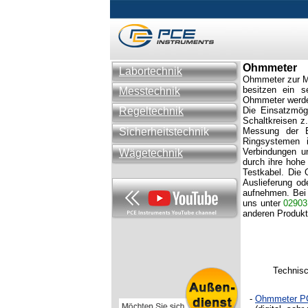
Ohmmeter
Labortechnik
Ohmmeter zur Me
besitzen ein s
Messtechnik
Ohmmeter werden
Regeltechnik
Die Einsatzmögl
Schaltkreisen z
Sicherheitstechnik
Messung der B
Ringsystemen i
Verbindungen u
Wägetechnik
durch ihre hohe
Testkabel. Die 
Auslieferung od
aufnehmen. Bei
uns unter
02903
anderen Produk
Technisc
-
Ohmmeter P