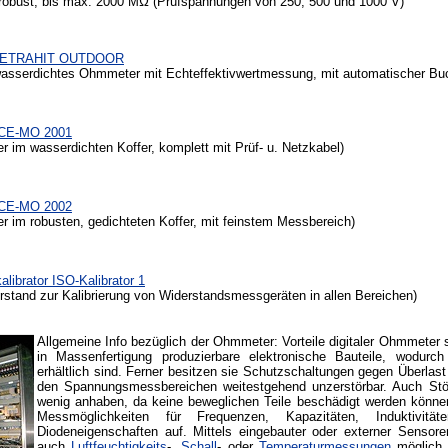
 robust,
bis max. 2000 MΩ (Prüfspannungen von 250, 500 und 1000 V)
METRAHIT OUTDOOR
wasserdichtes Ohmmeter mit Echteffektivwertmessung, mit automatischer Bu
CE-MO 2001
er im wasserdichten Koffer,
komplett mit Prüf- u. Netzkabel)
CE-MO 200
2
r im robusten, gedichteten Koffer,
mit feinstem Messbereich
)
librator ISO-Kalibrator 1
erstand zur Kalibrierung von Widerstandsmessgeräten in allen Bereichen)
Allgemeine Info bezüglich der Ohmmeter: Vorteile digitaler Ohmmeter 
in Massenfertigung
produzierbare elektronische Bauteile, wodurch 
erhältlich sind. Ferner besitzen sie Schutzschaltungen gegen Überlast
den Spannungsmessbereichen weitestgehend unzerstörbar. Auch St
wenig anhaben, da keine beweglichen Teile beschädigt werden könne
Messmöglichkeiten für Frequenzen, Kapazitäten, Induktivitä
Diodeneigenschaften auf. Mittels eingebauter oder externer Senso
auch
Luftfeuchtigkeits
-,
Schall
- oder
Temperaturmessungen
möglich.