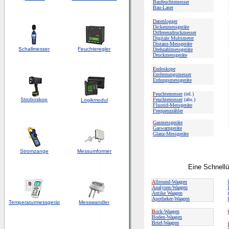
Baufeuchtemesser
Bau-Laser
D
atenlogger
Dickenmessgeräte
Differenzdruckmesser
Digitale Multimeter
Distanz-Messgeräte
Schallmesser
Feuchteregler
Drehzahlmessgeräte
Druckmessgeräte
E
ndoskope
Entfernungsmesser
Erdungsmessgeräte
F
euchtemesser
(rel.)
Stroboskop
Feuchtemesser
(abs.)
Logikmodul
Fluorid-Messgeräte
Frequenzzähler
G
asmessgeräte
Gaswarngeräte
Glanz-Messgeräte
Stromzange
Messumformer
Eine Schnellü
A
llround-Waagen
Analysen-Waagen
Antike Waagen
Apotheker-Waagen
Temperaturmessgerät
Messwandler
B
ock-Waagen
Boden-Waagen
Brief-Waagen