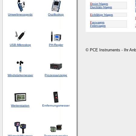
D
osier-Waagen
Durchfahr-Waagen
Umweltmessgerät
Oszilloskop
E
ichfähige Waagen
F
asswaagen
Federwaagen
USB-Mikroskop
PH-Regler
© PCE Instruments - Ihr An
Windstärkemesser
Prozessanzeige
Wetterstation
Entfernungsmesser
Wärmebildkamera
Temperaturregler