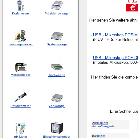
Kraftmesser
Präzisionswaage
Hier sehen Sie weitere ähn
-
USB - Mikroskop PCE-
(8 UV LEDs zur Beleuchtu
Leistungsmesser
Systemwaage
-
USB - Mikroskop PCE-
(mobiles Mikroskop, 500-f
Messschieber
Tischwaage
Hier finden Sie die kompl
Refraktometer
Zählwaage
Eine Schnellübe
A
nemometer
Audio-Messgeräte
B
arometer
pH-Meter
Bildschirmschreiber