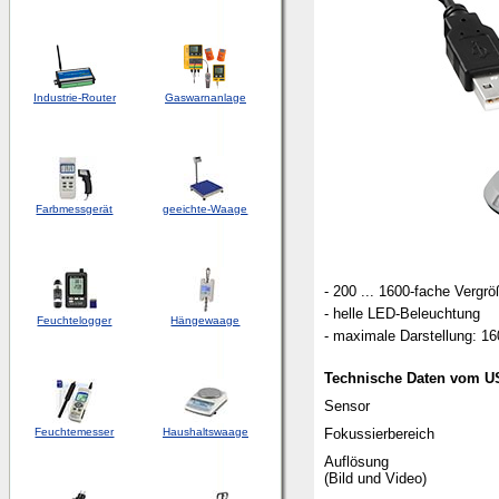
Industrie-Router
Gaswarnanlage
Farbmessgerät
geeichte-Waage
- 200 ... 1600-fache Vergr
- helle LED-Beleuchtung
Feuchtelogger
Hängewaage
- maximale Darstellung: 16
Technische Daten vom U
Sensor
Feuchtemesser
Haushaltswaage
Fokussierbereich
Auflösung
(Bild und Video)