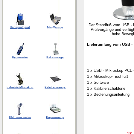
Der Standfuß vom USB - Mi
Härteprüfgerät
Mini-Waage
Prüfvorgänge und verfügt
hohe Bewegli
Lieferumfang vom USB -
Hygrometer
Paketwaage
1 x USB - Mikroskop PCE
1 x Mikroskop-Tischfuß
1 x Software
Industrie-Mikroskop
Palettenwaage
1 x Kalibrierschablone
1 x Bedienungsanleitung
IR-Thermometer
Papierwaage