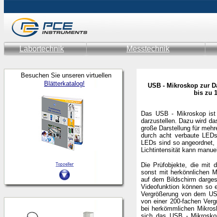
Labortechnik
Messtechnik
Besuchen Sie unseren virtuellen
Blätterkatalog!
USB - Mikroskop zur D
bis zu 
Das USB - Mikroskop ist 
darzustellen. Dazu wird d
große Darstellung für meh
durch acht verbaute LEDs 
LEDs sind so angeordnet, 
Lichtintensität kann manue
Die Prüfobjekte, die mit
sonst mit herkönnlichen M
auf dem Bildschirm darges
Videofunktion können so e
Vergrößerung von dem USB
von einer 200-fachen Verg
bei herkömmlichen Mikrosk
sich das USB - Mikroskop