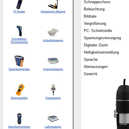
Schnappschuss
Beleuchtung
FI-Tester
Hubwagen-Waage
Bildrate
Vergrößerung
PC- Schnittstelle
Spannungsversorgung
Kontaktlos-
Industriewaage
Thermometer
Digitaler Zoom
Helligkeitseinstellung
Sprache
Abmessungen
Gasmessgeräte
Inventurwaage
Gewicht
Geigerzähler
Kranwaage
Handtachometer
Laborwaage