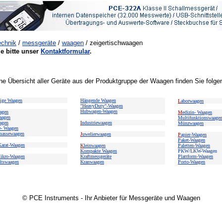
chnik
/
messgeräte
/
waagen
/ zeigertischwaagen
ie bitte unser
Kontaktformular
.
ne Übersicht aller Geräte aus der Produktgruppe der Waagen finden Sie folge
hige Waagen
Hängende Waagen
L
aborwaagen
"HeavyDuty"-Waagen
Hubwagen-Waagen
agen
M
edizin- Waagen
aagen
Multifunktionswaage
agen
I
ndustriewaagen
Münzwaagen
e- Waagen
massewaagen
J
uwelierwaagen
P
apier-Waagen
Paket-Waagen
Karat-Waagen
K
leinwaagen
Paletten-Waagen
Kompakte Waagen
PKW/LKW-Waagen
ikro-Waagen
Kraftmessgeräte
Plattform-Waagen
ltswaagen
Kranwaagen
Porto-Waagen
© PCE Instruments - Ihr Anbieter für Messgeräte und Waagen