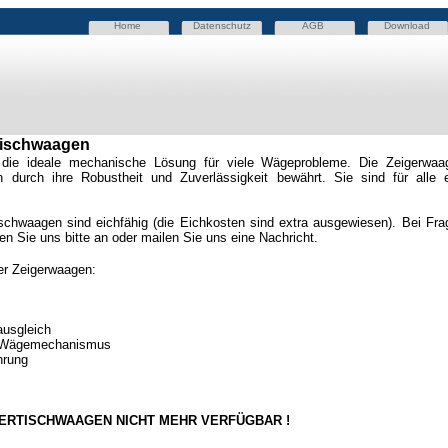
Home
Datenschutz
AGB
Download
tischwaagen
 die ideale mechanische Lösung für viele Wägeprobleme. Die Zeigerwaag
 durch ihre Robustheit und Zuverlässigkeit bewährt. Sie sind für alle e
tischwaagen sind eichfähig (die Eichkosten sind extra ausgewiesen). Bei F
en Sie uns bitte an oder mailen Sie uns eine Nachricht.
er Zeigerwaagen:
ausgleich
en Wägemechanismus
hrung
ERTISCHWAAGEN NICHT MEHR VERFÜGBAR !