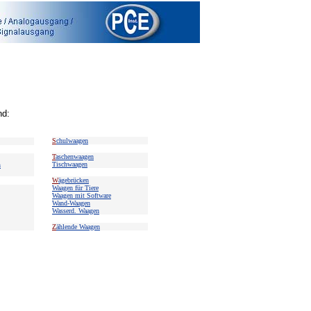
nd:
S
chulwaagen
T
aschenwaagen
Tischwaagen
n
W
ägebrücken
Waagen für Tiere
Waagen mit Software
Wand-Waagen
Wasserd. Waagen
Z
ählende Waagen