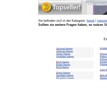
Sie befinden sich in der Kategorie:
home
/
messte
Sollten sie weitere Fragen haben, so nutzen S
Ei
E
ichfä
A
llround-Waagen
Analysen-Waagen
Antike Waagen
F
asswa
Apotheker-Waagen
Federw
Feinwa
Feucht
B
ock-Waagen
Fläche
Boden-Waagen
Brief-Waagen
G
old-/
D
osier-Waagen
Durchfahr-Waagen
H
alb-M
(für grosse Lasten)
Hausha