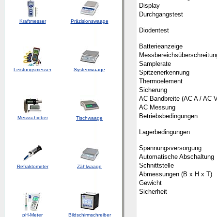
Display
Durchgangstest
Kraftmesser
Präzisionswaage
Diodentest
Batterieanzeige
Messbereichsüberschreitun
Samplerate
Leistungsmesser
Systemwaage
Spitzenerkennung
Thermoelement
Sicherung
AC Bandbreite (AC A / AC V
AC Messung
Betriebsbedingungen
Messschieber
Tischwaage
Lagerbedingungen
Spannungsversorgung
Automatische Abschaltung
Schnittstelle
Refraktometer
Zählwaage
Abmessungen (B x H x T)
Gewicht
Sicherheit
pH-Meter
Bildschirmschreiber