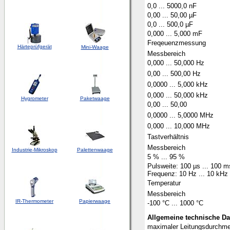
0,0 ... 5000,0 nF
0,00 ... 50,00 µF
0,0 ... 500,0 µF
0,000 ... 5,000 mF
Freqeuenzmessung
Härteprüfgerät
Mini-Waage
Messbereich
0,000 ... 50,000 Hz
0,00 ... 500,00 Hz
0,0000 ... 5,000 kHz
0,000 ... 50,000 kHz
Hygrometer
Paketwaage
0,00 ... 50,00
0,0000 ... 5,0000 MHz
0,000 ... 10,000 MHz
Tastverhältnis
Messbereich
Industrie-Mikroskop
Palettenwaage
5 % ... 95 %
Pulsweite: 100 µs ... 100 
Frequenz: 10 Hz ... 10 kHz
Temperatur
Messbereich
IR-Thermometer
Papierwaage
-100 °C ... 1000 °C
Allgemeine technische D
maximaler Leitungsdurchm