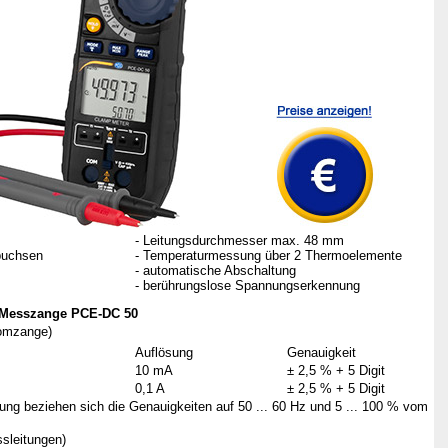
- Leitungsdurchmesser max. 48 mm
buchsen
- Temperaturmessung über 2 Thermoelemente
- automatische Abschaltung
-
berührungslose Spannungserkennung
n Messzange PCE-DC 50
omzange)
Auflösung
Genauigkeit
10 mA
± 2,5 % + 5 Digit
0,1 A
± 2,5 % + 5 Digit
g beziehen sich die Genauigkeiten auf 50 ... 60 Hz und 5 ... 100 % vom
leitungen)