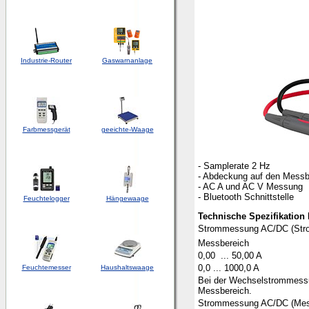
Industrie-Router
Gaswarnanlage
Farbmessgerät
geeichte-Waage
- Samplerate 2 Hz
- Abdeckung auf den Mess
- AC A und AC V Messung
- Bluetooth Schnittstelle
Feuchtelogger
Hängewaage
Technische Spezifikatio
Strommessung AC/DC (Str
Messbereich
0,00 ... 50,00 A
0,0 ... 1000,0 A
Feuchtemesser
Haushaltswaage
Bei der Wechselstrommessun
Messbereich.
Strommessung AC/DC (Mess