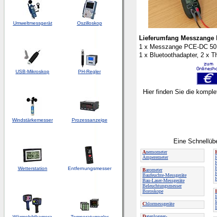
Umweltmessgerät
Oszilloskop
Lieferumfang Messzange
1 x Messzange PCE-DC 50 , 
1 x Bluetoothadapter, 2 x 
USB-Mikroskop
PH-Regler
Hier finden Sie die kompl
Windstärkemesser
Prozessanzeige
Eine Schnellübe
A
nemometer
Amperemeter
Wetterstation
Entfernungsmesser
B
arometer
Baufeuchte-Messgeräte
Bau-Laser-Messgeräte
Beleuchtungsmesser
Boroskope
I
C
hlormessgeräte
D
atenlogger-
Wärmebildkamera
Temperaturregler