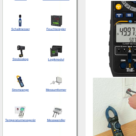
Schallmesser
Feuchteregler
Stroboskop
Logikmodul
Stromzange
Messumformer
Temperaturmessgerät
Messwandler