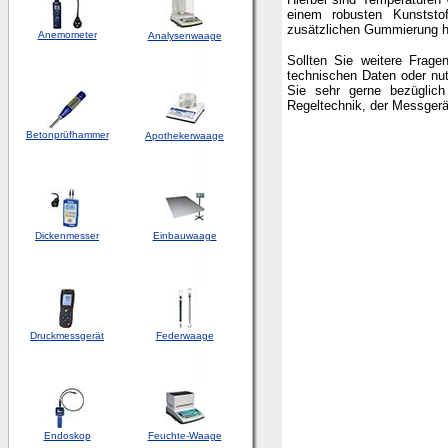
einem robusten Kunststo
zusätzlichen Gummierung h
Anemometer
Analysenwaage
Sollten Sie weitere Fra
technischen Daten oder nu
Sie sehr gerne bezüglic
Regeltechnik, der Messger
Betonprüfhammer
Apothekerwaage
Dickenmesser
Einbauwaage
Druckmessgerät
Federwaage
Endoskop
Feuchte-Waage