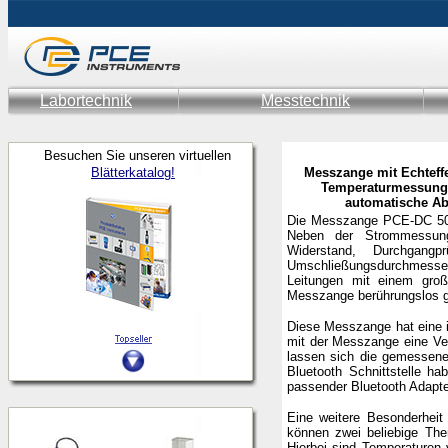
Labortechnik
Messtechnik
Besuchen Sie unseren virtuellen
Blätterkatalog!
Messzange mit Echtef
Temperaturmessung /
automatische Ab
Die Messzange PCE-DC 50 
Neben der Strommessung
Widerstand, Durchgang
Umschließungsdurchmesser
Leitungen mit einem gro
Messzange berührungslos ge
Diese Messzange hat eine in
mit der Messzange eine Ve
lassen sich die gemessene
Bluetooth Schnittstelle h
passender Bluetooth Adapte
Eine weitere Besonderhei
können zwei beliebige The
Hierbei sind Temperature