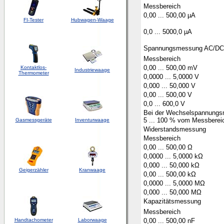
Messbereich
0,00 ... 500,00 µA
FI-Tester
Hubwagen-Waage
0,0 ... 5000,0 µA
Spannungsmessung AC/DC
Messbereich
0,00 ... 500,00 mV
Kontaktlos-
Industriewaage
Thermometer
0,0000 ... 5,0000 V
0,000 ... 50,000 V
0,00 ... 500,00 V
0,0 ... 600,0 V
Bei der Wechselspannungsm
5 ... 100 % vom Messberei
Gasmessgeräte
Inventurwaage
Widerstandsmessung
Messbereich
0,00 ... 500,00 Ω
0,0000 ... 5,0000 kΩ
0,000 ... 50,000 kΩ
Geigerzähler
Kranwaage
0,00 ... 500,00 kΩ
0,0000 ... 5,0000 MΩ
0,000 ... 50,000 MΩ
Kapazitätsmessung
Messbereich
Handtachometer
Laborwaage
0,00 ... 500,00 nF