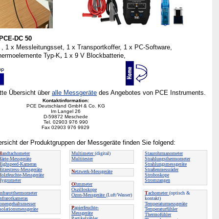
 PCE-DC 50
1 x Messleitungsset, 1 x Transportkoffer, 1 x PC-Software,
,
Thermoelemente Typ-K
1 x 9 V Blockbatterie,
ette Übersicht über
alle Messgeräte
des Angebotes von PCE Instruments.
Kontaktinformation:
PCE Deutschland GmbH & Co. KG
Im Langel 26
D-59872 Meschede
Tel. 02903 976 990
Fax 02903 976 9929
rsicht der Produktgruppen der Messgeräte finden Sie folgend:
H
andtachometer
Multimeter
(digital)
Staurohrmanometer
Härte-Messgeräte
Multitester
Strahlungsthermometer
Highspeed-Kameras
Strahlungsmessgeräte
Hitzestress-Messgeräte
Straßenmessräder
N
etzwerk-Messgeräte
Holzfeuchte-Messgeräte
Stroboskope
Hygrometer
Stromzangen
O
hmmeter
Oszilloskope
nfrarotthermometer
T
achometer
(optisch &
Ozon-Messgeräte
(Luft/Wasser)
Infrarotkameras
kontakt)
Ionengehaltsmesser
Temperaturmessgeräte
P
apierfeuchte-
Isolationsmessgeräte
Temperaturfühler
Messgeräte
Thermofühler
Partikelzähler