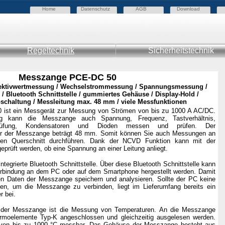
Home
Datenschutz
AGB
Download
Regeltechnik
Sicherheitstechnik
Messzange PCE-DC 50
fektivwertmessung / Wechselstrommessung / Spannungsmessung /
 Bluetooth Schnittstelle / gummiertes Gehäuse /
Display-Hold /
schaltung / Messleitung max. 48 mm / viele Messfunktionen
ist ein Messgerät zur Messung von Strömen von bis zu 1000 A AC/DC.
 kann die Messzange auch Spannung, Frequenz, Tastverhältnis,
prüfung, Kondensatoren und Dioden messen und prüfen. Der
 der Messzange beträgt 48 mm. Somit können Sie auch Messungen an
ßen Querschnitt durchführen. Dank der NCVD Funktion kann mit der
prüft werden, ob eine Spannung an einer Leitung anliegt.
tegrierte Bluetooth Schnittstelle. Über diese Bluetooth Schnittstelle kann
rbindung an dem PC oder auf dem Smartphone hergestellt werden. Damit
n Daten der Messzange speichern und analysieren. Sollte der PC keine
aben, um die Messzange zu verbinden, liegt im Lieferumfang bereits ein
r bei.
t der Messzange ist die Messung von Temperaturen. An die Messzange
rmoelemente Typ-K angeschlossen und gleichzeitig ausgelesen werden.
n von bis zu 1000 °C messbar. Das Gehäuse der Messzange besteht aus