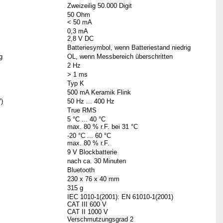
Zweizeilig 50.000 Digit
50 Ohm
< 50 mA
0,3 mA
2,8 V DC
Batteriesymbol, wenn Batteriestand niedrig
g
OL, wenn Messbereich überschritten
2 Hz
> 1 ms
Typ K
500 mA Keramik Flink
)
50 Hz ... 400 Hz
True RMS
5 °C ... 40 °C
max. 80 % r.F. bei 31 °C
-20 °C ... 60 °C
max. 80 % r.F.
9 V Blockbatterie
nach ca. 30 Minuten
Bluetooth
230 x 76 x 40 mm
315 g
IEC 1010-1(2001): EN 61010-1(2001)
CAT III 600 V
CAT II 1000 V
Verschmutzungsgrad 2