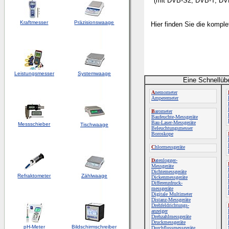
(mit DVB-S2, DVB-T, DVB-
Kraftmesser
Präzisionswaage
Hier finden Sie die kompl
Leistungsmesser
Systemwaage
Eine Schnellüb
A
nemometer
Amperemeter
B
arometer
Baufeuchte-Messgeräte
Bau-Laser-Messgeräte
Messschieber
Tischwaage
Beleuchtungsmesser
Boroskope
C
hlormessgeräte
D
atenlogger-
Messgeräte
Dichtemessgeräte
Refraktometer
Zählwaage
Dickenmessgeräte
Differenzdruck-
messgeräte
Digitale Multimeter
Distanz-Messgeräte
Drehfeldrichtungs-
anzeiger
Drehzahlmessgeräte
Druckmessgeräte
pH-Meter
Bildschirmschreiber
Durchflussmessgeräte