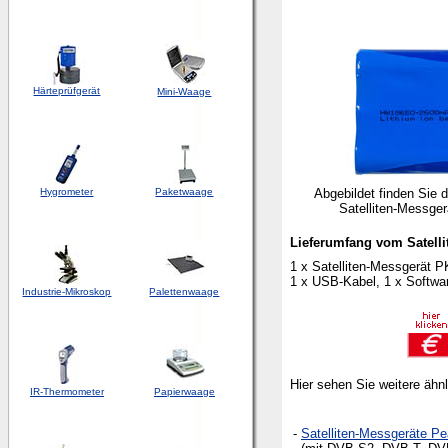
Härteprüfgerät
Mini-Waage
Hygrometer
Paketwaage
Abgebildet finden Sie
Satelliten-Messge
Lieferumfang vom Satelli
1 x Satelliten-Messgerät P
1 x USB-Kabel, 1 x Softwar
Industrie-Mikroskop
Palettenwaage
Hier sehen Sie weitere ähn
IR-Thermometer
Papierwaage
-
Satelliten-Messgeräte P