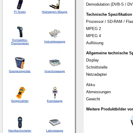
Demodulation (DVB-S / DV
FI-Tester
Hubwagen-Waage
Technische Spezifikation
Prozessor / SD-RAM / Fla
MPEG 2
MPEG 4
Kontaktlos-
Industriewaage
Auflösung
Thermometer
Allgemeine t
echnische Sp
Display
Schnittstelle
Gasmessgeräte
Inventurwaage
Netzadapter
Akku
Abmessungen
Gewicht
Geigerzähler
Kranwaage
Weitere Produktbilder vo
Handtachometer
Laborwaage