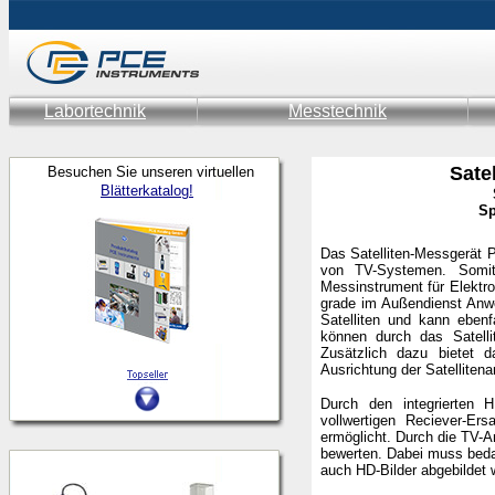
Labortechnik
Messtechnik
Sate
Besuchen Sie unseren virtuellen
Blätterkatalog!
Sp
Das Satelliten-Messgerät P
von TV-Systemen. Somit
Messinstrument für Elektro
grade im Außendienst Anwe
Satelliten und kann eben
können durch das Satelli
Zusätzlich dazu bietet d
Ausrichtung der Satellitena
Durch den integrierten 
vollwertigen Reciever-Er
ermöglicht. Durch die TV-
bewerten. Dabei muss bedac
auch HD-Bilder abgebildet 