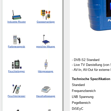
Industrie-Router
Gaswarnanlage
Farbmessgerät
geeichte-Waage
- DVB-S2 Standard
- Live TV Darstellung (vo
- AV-In, AV-Out für externe 
Feuchtelogger
Hängewaage
Technische Spezifikation
Standard
Frequenzbereich
Feuchtemesser
Haushaltswaage
LNB Spannung
Pegelbereich
DiSEyC