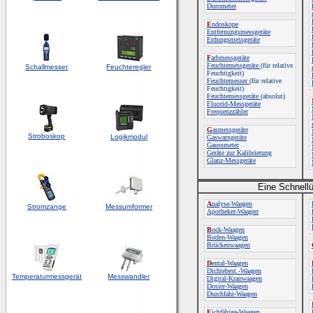
Durometer
E
ndoskope
Entfernungsmessgeräte
Erdungsmessgeräte
F
arbmessgeräte
Feuchtemessgeräte
(für relative
Schallmesser
Feuchteregler
Feuchtigkeit)
Feuchtemesser
(für relative
Feuchtigkeit)
Feuchtemessgeräte
(absolut)
Fluorid-Messgeräte
Frequenzzähler
G
asmessgeräte
Stroboskop
Logikmodul
Gaswarngeräte
Gaussmeter
Geräte zur Kalibrierung
Glanz-Messgeräte
Eine Schnellü
A
nalyse-Waagen
Stromzange
Messumformer
Apotheker-Waagen
B
ock-Waagen
Boden-Waagen
Brückenwaagen
D
ental-Waagen
Dichtebest.-Waagen
Temperaturmessgerät
Messwandler
Digital-Kranwaagen
Dosier-Waagen
Durchfahr-Waagen
E
ichfähige-Waagen