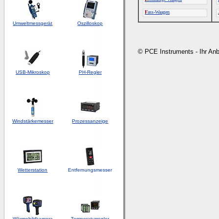
F
ass-Waagen
Umweltmessgerät
Oszilloskop
© PCE Instruments - Ihr An
USB-Mikroskop
PH-Regler
Windstärkemesser
Prozessanzeige
Wetterstation
Entfernungsmesser
Wärmebildkamera
Temperaturregler