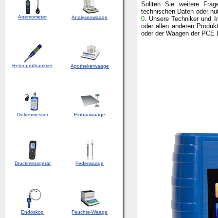
Sollten Sie weitere Fra
technischen Daten oder nu
Anemometer
Analysenwaage
0
. Unsere Techniker und I
oder allen anderen Produk
oder der Waagen der
PCE 
Betonprüfhammer
Apothekerwaage
Dickenmesser
Einbauwaage
Druckmessgerät
Federwaage
Endoskop
Feuchte-Waage