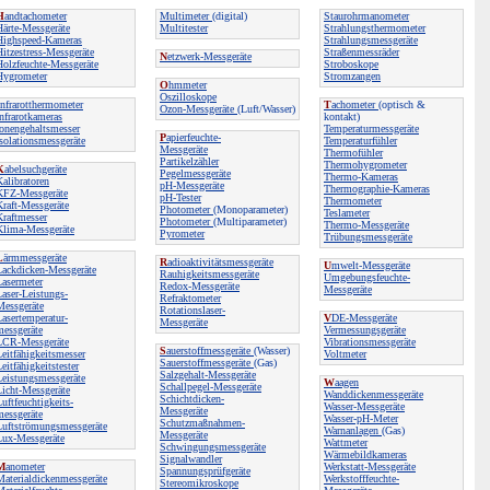
H
andtachometer
Multimeter
(digital)
Staurohrmanometer
Härte-Messgeräte
Multitester
Strahlungsthermometer
Highspeed-Kameras
Strahlungsmessgeräte
Hitzestress-Messgeräte
Straßenmessräder
N
etzwerk-Messgeräte
Holzfeuchte-Messgeräte
Stroboskope
Hygrometer
Stromzangen
O
hmmeter
Oszilloskope
nfrarotthermometer
T
achometer
(optisch &
Ozon-Messgeräte
(Luft/Wasser)
Infrarotkameras
kontakt)
Ionengehaltsmesser
Temperaturmessgeräte
P
apierfeuchte-
Isolationsmessgeräte
Temperaturfühler
Messgeräte
Thermofühler
Partikelzähler
Thermohygrometer
K
abelsuchgeräte
Pegelmessgeräte
Thermo-Kameras
Kalibratoren
pH-Messgeräte
Thermographie-Kameras
KFZ-Messgeräte
pH-Tester
Thermometer
Kraft-Messgeräte
Photometer
(Monoparameter)
Teslameter
Kraftmesser
Photometer
(Multiparameter)
Thermo-Messgeräte
Klima-Messgeräte
Pyrometer
Trübungsmessgeräte
L
ärmmessgeräte
R
adioaktivitätsmessgeräte
U
mwelt-Messgeräte
Lackdicken-Messgeräte
Rauhigkeitsmessgeräte
Umgebungsfeuchte-
Lasermeter
Redox-Messgeräte
Messgeräte
Laser-Leistungs-
Refraktometer
Messgeräte
Rotationslaser-
Lasertemperatur-
V
DE-Messgeräte
Messgeräte
messgeräte
Vermessungsgeräte
LCR-Messgeräte
Vibrationsmessgeräte
S
auerstoffmessgeräte
(Wasser)
Leitfähigkeitsmesser
Voltmeter
Sauerstoffmessgeräte
(Gas)
eitfähigkeitstester
Salzgehalt-Messgeräte
Leistungsmessgeräte
W
aagen
Schallpegel-Messgeräte
Licht-Messgeräte
Wanddickenmessgeräte
Schichtdicken-
uftfeuchtigkeits-
Wasser-Messgeräte
Messgeräte
messgeräte
Wasser-pH-Meter
Schutzmaßnahmen-
Luftströmungsmessgeräte
Warnanlagen
(Gas)
Messgeräte
Lux-Messgeräte
Wattmeter
Schwingungsmessgeräte
Wärmebildkameras
Signalwandler
M
anometer
Werkstatt-Messgeräte
Spannungsprüfgeräte
Materialdickenmessgeräte
Werkstofffeuchte-
Stereomikroskope