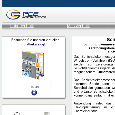
Labortechnik
Messtechnik
Sch
Besuchen Sie unseren virtuellen
Blätterkatalog!
Schichtdickenmessge
zerstörungsfrei
einf
Das Schichtdickenmessger
Wirbelstrom-Verfahren (I
werden zur zerstörungs
Schichtdickenmessgerät
d
magnetischem Grundmateri
Das Schichtdickenmessgerä
externen Sonde kann auc
Schichtdicke gemessen wer
und präzise Schichtdicke
können ganz einfach mit e
Anwendung findet das Sc
Elektroplattierung, im 
Chemieindustrie.