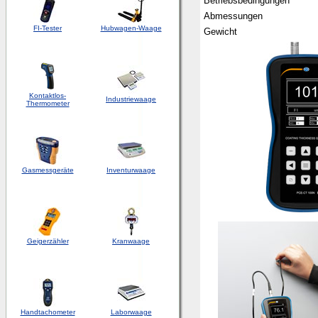
Betriebsbedingungen
Abmessungen
FI-Tester
Hubwagen-Waage
Gewicht
Kontaktlos-
Industriewaage
Thermometer
Gasmessgeräte
Inventurwaage
Geigerzähler
Kranwaage
Handtachometer
Laborwaage