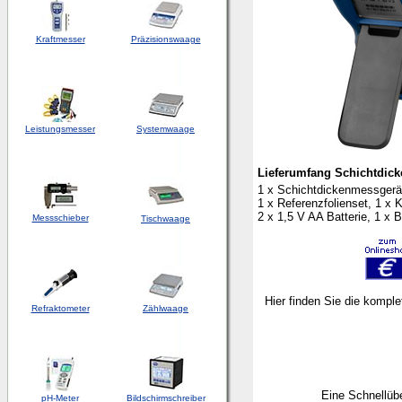
Kraftmesser
Präzisionswaage
Leistungsmesser
Systemwaage
Lieferumfang Schichtdic
1 x Schichtdickenmessgerä
1 x Referenzfolienset, 1 x Ka
2 x 1,5 V AA Batterie, 1 x
Messschieber
Tischwaage
Hier finden Sie die kompl
Refraktometer
Zählwaage
Eine Schnellübe
pH-Meter
Bildschirmschreiber