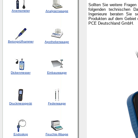
Sollten Sie weitere Frage
folgenden technischen 
Anemometer
Analysenwaage
Ingenieure beraten Sie s
Produkten auf dem Gebiet 
PCE Deutschland GmbH.
Betonprüfhammer
Apothekerwaage
Dickenmesser
Einbauwaage
Druckmessgerät
Federwaage
Endoskop
Feuchte-Waage