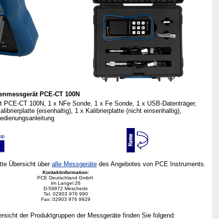
kenmessgerät PCE-CT 100N
t PCE-CT 100N, 1 x NFe Sonde, 1 x Fe Sonde, 1 x USB-Datenträger,
librierplatte (eisenhaltig), 1 x Kalibrierplatte (nicht einsenhaltig),
 Bedienungsanleitung
ette Übersicht über
alle Messgeräte
des Angebotes von PCE Instruments.
Kontaktinformation:
PCE Deutschland GmbH
Im Langel 26
D-59872 Meschede
Tel. 02903 976 990
Fax: 02903 976 9929
rsicht der Produktgruppen der Messgeräte finden Sie folgend: