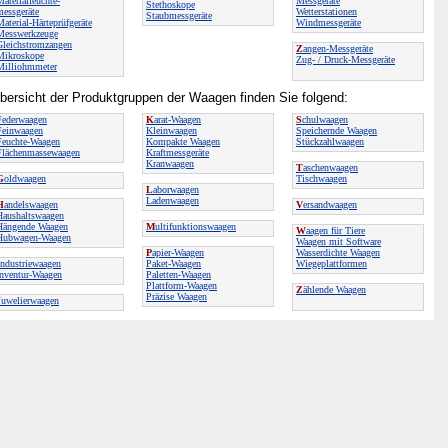
aterialfeuchte-
Messgeräte
Stethoskope
messgeräte
Wetterstationen
Staubmessgeräte
aterial-Härteprüfgeräte
Windmessgeräte
Messwerkzeuge
Gleichstromzangen
Z
angen-Messgeräte
Mikroskope
Zug- / Druck-Messgeräte
Milliohmmeter
bersicht der Produktgruppen der Waagen finden Sie folgend:
Federwaagen
K
arat-Waagen
S
chulwaagen
Feinwaagen
Kleinwaagen
Speichernde Waagen
Feuchte-Waagen
Kompakte Waagen
Stückzahlwaagen
Flächenmassewaagen
Kraftmessgeräte
Kranwaagen
T
aschenwaagen
G
oldwaagen
Tischwaagen
L
aborwaagen
Ladenwaagen
H
andelswaagen
V
ersandwaagen
Haushaltswaagen
Hängende Waagen
M
ultifunktionswaagen
W
aagen für Tiere
Hubwagen-Waagen
Waagen mit Software
P
apier-Waagen
Wasserdichte Waagen
ndustriewaagen
Paket-Waagen
Wiegeplattformen
Inventur-Waagen
Paletten-Waagen
Plattform-Waagen
Z
ählende Waagen
Präzise Waagen
J
uwelierwaagen