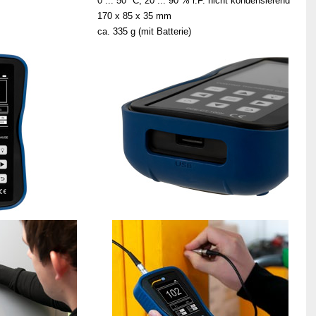
0 ... 50 °C, 20 ... 90 % r.F. nicht kondensierend
170 x 85 x 35 mm
ca. 335 g (mit Batterie)