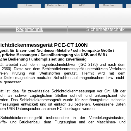
Home
Datenschutz
AGB
Download
Regeltechnik
Sicherheitstechnik
ichtdickenmessgerät PCE-CT 100N
rät für Eisen- und Nichteisen-Metalle / sehr kompakte Größe /
e, präzise Messungen / Datenübertragung via USB und Wifi /
ache Bedienung / unkompliziert und zuverlässig
ät arbeitet nach dem magnetischinduktiven (ISO 2178) und nach dem
SO 2360). Diese von dem
Schichtdickenmessgerät unterstützten Verfahren
freien Prüfung von Werkstoffen genutzt. Hiermit wird mit dem
ie Dicke magnetisch neutraler Schichten auf magnetischem bzw. nicht-
al gemessen.
t ist ideal für zuverlässige Schichtdickenmessungen vor Ort. Mit der
h an schwer zugänglichen Stellen schnell und unkompliziert die
den. Das Schichtdickenmessgerät wurde für zerstörungsfreie, schnelle
nmessungen entwickelt und ist einfach zu bedienen. Gemessene Daten
inem USB-Datenspeicher an einen PC übertragen werden.
hichtdickenmessgerät insbesondere in der Veredelungsindustrie,
Schiffs- und Brückenbau, dem Flugzeugbau und der Maschinen- und