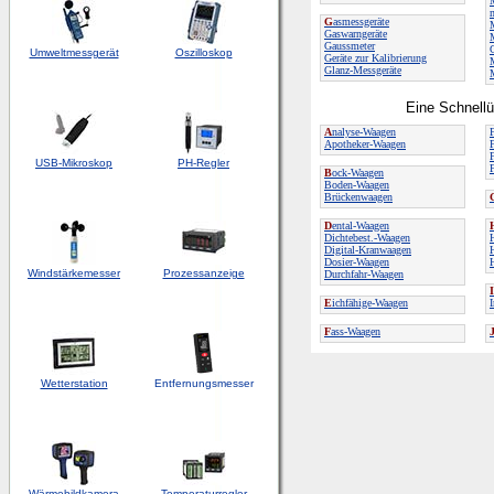
M
G
asmessgeräte
M
Gaswarngeräte
Gaussmeter
Umweltmessgerät
Oszilloskop
Geräte zur Kalibrierung
Glanz-Messgeräte
Eine Schnellü
A
nalyse-Waagen
Apotheker-Waagen
USB-Mikroskop
PH-Regler
B
ock-Waagen
Boden-Waagen
Brückenwaagen
D
ental-Waagen
Dichtebest.-Waagen
Digital-Kranwaagen
Dosier-Waagen
Windstärkemesser
Prozessanzeige
Durchfahr-Waagen
I
E
ichfähige-Waagen
F
ass-Waagen
Wetterstation
Entfernungsmesser
Wärmebildkamera
Temperaturregler