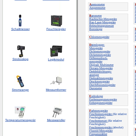
A
nemometer
Amperemeter
B
arometer
Baufeuchte-Messgeräte
Bau-Laser-Messgeräte
Beleuchtungsmesser
Schallmesser
Feuchteregler
Boroskope
I
C
hlormessgeräte
D
atenlogger-
Messgeräte
Dichtemessgeräte
Dickenmessgeräte
Differenzdruck-
Stroboskop
Logikmodul
messgeräte
Digitale Multimeter
Distanz-Messgeräte
Drehfeldrichtungs-
anzeiger
Drehzahlmessgeräte
Druckmessgeräte
Durchflussmessgeräte
Durometer
Stromzange
Messumformer
E
ndoskope
Entfernungsmessgeräte
L
Erdungsmessgeräte
F
arbmessgeräte
L
Feuchtemessgeräte
(für relative
Feuchtigkeit)
Temperaturmessgerät
Messwandler
Feuchtemesser
(für relative
Feuchtigkeit)
Feuchtemessgeräte
(absolut)
Fluorid-Messgeräte
Frequenzzähler