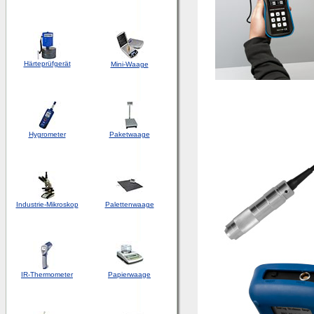
Härteprüfgerät
Mini-Waage
Hygrometer
Paketwaage
Industrie-Mikroskop
Palettenwaage
IR-Thermometer
Papierwaage