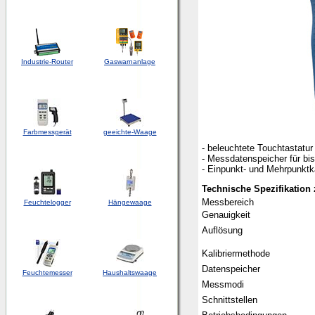
Industrie-Router
Gaswarnanlage
Farbmessgerät
geeichte-Waage
- beleuchtete Touchtastatur
- Messdatenspeicher für bi
- Einpunkt- und Mehrpunktka
Technische Spezifikation
Messbereich
Feuchtelogger
Hängewaage
Genauigkeit
Auflösung
Kalibriermethode
Datenspeicher
Feuchtemesser
Haushaltswaage
Messmodi
Schnittstellen