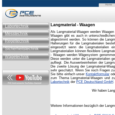
Home
Langmaterial - Waagen
Labortechnik
Als Langmaterial-Waagen werden Waagen 
Messtechnik
Waagen gibt es auch in unterschiedlichen
abgestimmt werden. So können die Langma
Regeltechnik
Halterungen für die Langmaterialen best
eingesetzt wenn die Langmaterialien 
Sicherheitstechnik
Langmaterialien können flexiblere Langmat
- Waagen werden Wägesystem genommen d
Wägetechnik
Diese werden unter die Langmaterialien g
aufliegt. Die Auswerteeinheiten der Lang
Die zweite Lösung der Langmaterial-Waagen
sehr geschätzt. Wenn Sie noch Fragen z
Sie bitte einfach unser
Kontaktformular
ode
zum Thema
Langmaterial-Waagen
und zu 
Labortechnik
der
PCE Deutschland GmbH
.
Wir haben
Lang
Weitere Informationen bezüglich der Langm