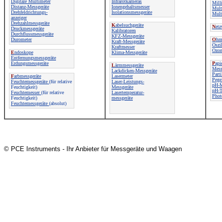
Digitale Multimeter
Infrarotkameras
Mill
Distanz-Messgeräte
Ionengehaltsmesser
Mult
Drehfeldrichtungs-
Isolationsmessgeräte
Multi
anzeiger
Drehzahlmessgeräte
K
abelsuchgeräte
N
etz
Druckmessgeräte
Kalibratoren
Durchflussmessgeräte
KFZ-Messgeräte
Durometer
O
hm
Kraft-Messgeräte
Oszi
Kraftmesser
Ozon
E
ndoskope
Klima-Messgeräte
Entfernungsmessgeräte
Erdungsmessgeräte
P
api
L
ärmmessgeräte
Mess
Lackdicken-Messgeräte
Parti
F
arbmessgeräte
Lasermeter
Pege
Feuchtemessgeräte
(für relative
Laser-Leistungs-
pH-M
Feuchtigkeit)
Messgeräte
pH-T
Feuchtemesser
(für relative
Lasertemperatur-
Phot
Feuchtigkeit)
messgeräte
Feuchtemessgeräte
(absolut)
© PCE Instruments - Ihr Anbieter für Messgeräte und Waagen