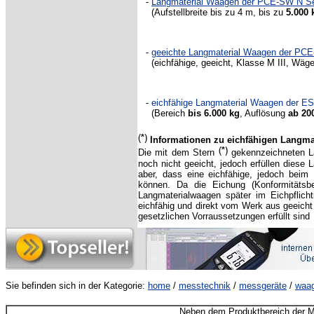
-
Langmaterial Waagen der PCE-SW N Se
(Aufstellbreite bis zu 4 m, bis zu
5.000 
-
geeichte Langmaterial Waagen der PCE
(eichfähige, geeicht, Klasse M III, Wäg
-
eichfähige Langmaterial Waagen der E
(Bereich
bis 6.000 kg
,
Auflösung
ab 20
Informationen zu eichfähigen Langma
Die mit dem Stern
gekennzeichneten 
noch nicht geeicht, jedoch erfüllen dies
aber, dass eine eichfähige, jedoch beim 
können. Da die Eichung (Konformitätsb
Langmaterialwaagen später im Eichpflich
eichfähig und direkt vom Werk aus geeicht
gesetzlichen Vorraussetzungen erfüllt sind
Sie befinden sich in der Kategorie:
home
/
messtechnik
/
messgeräte
/
waa
Neben dem Produktbereich der M