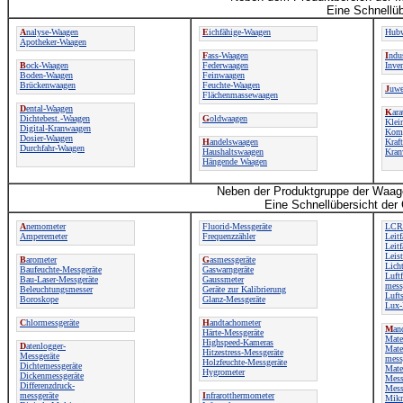
Eine Schnellüb
A
nalyse-Waagen
E
ichfähige-Waagen
Hubw
Apotheker-Waagen
F
ass-Waagen
I
ndu
B
ock-Waagen
Federwaagen
Inve
Boden-Waagen
Feinwaagen
Brückenwaagen
Feuchte-Waagen
J
uwe
Flächenmassewaagen
D
ental-Waagen
K
ar
Dichtebest.-Waagen
G
oldwaagen
Klei
Digital-Kranwaagen
Komp
Dosier-Waagen
H
andelswaagen
Kraf
Durchfahr-Waagen
Haushaltswaagen
Kran
Hängende Waagen
Neben der Produktgruppe der Waage
Eine Schnellübersicht der
A
nemometer
Fluorid-Messgeräte
LCR-
Amperemeter
Frequenzzähler
Leit
Leitf
Leis
B
arometer
G
asmessgeräte
Lich
Baufeuchte-Messgeräte
Gaswarngeräte
Luftf
Bau-Laser-Messgeräte
Gaussmeter
mess
Beleuchtungsmesser
Geräte zur Kalibrierung
Luft
Boroskope
Glanz-Messgeräte
Lux-
C
hlormessgeräte
H
andtachometer
M
an
Härte-Messgeräte
Mate
Highspeed-Kameras
D
atenlogger-
Mater
Hitzestress-Messgeräte
Messgeräte
mess
Holzfeuchte-Messgeräte
Dichtemessgeräte
Mater
Hygrometer
Dickenmessgeräte
Mess
Differenzdruck-
Mess
messgeräte
I
nfrarotthermometer
Mikr