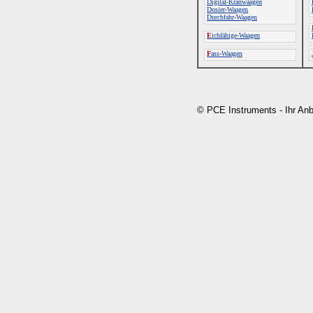
Digital-Kranwaagen
Dosier-Waagen
Durchfahr-Waagen
E
ichfähige-Waagen
F
ass-Waagen
© PCE Instruments - Ihr An