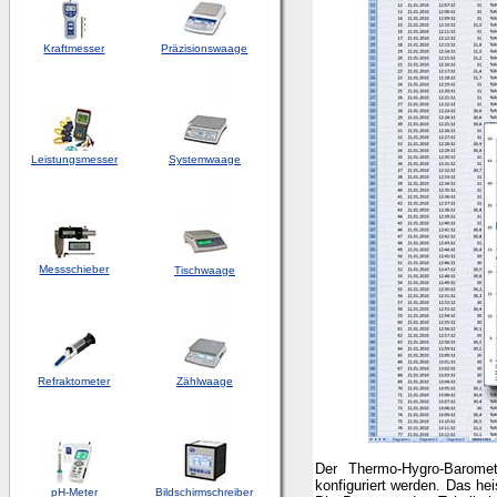
Kraftmesser
Präzisionswaage
Leistungsmesser
Systemwaage
Messschieber
Tischwaage
Refraktometer
Zählwaage
Der Thermo-Hygro-Barome
konfiguriert werden. Das hei
pH-Meter
Bildschirmschreiber