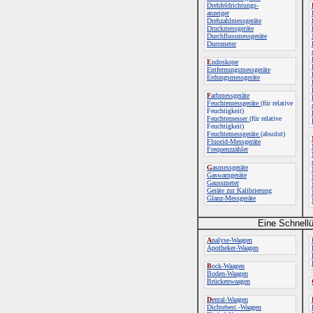
Drehfeldrichtungs-
anzeiger
Drehzahlmessgeräte
Druckmessgeräte
Durchflussmessgeräte
Durometer
E
ndoskope
Entfernungsmessgeräte
Erdungsmessgeräte
F
arbmessgeräte
Feuchtemessgeräte
(für relative
Feuchtigkeit)
Feuchtemesser
(für relative
Feuchtigkeit)
Feuchtemessgeräte
(absolut)
Fluorid-Messgeräte
Frequenzzähler
G
asmessgeräte
Gaswarngeräte
Gaussmeter
Geräte zur Kalibrierung
Glanz-Messgeräte
Eine Schnellü
A
nalyse-Waagen
Apotheker-Waagen
B
ock-Waagen
Boden-Waagen
Brückenwaagen
D
ental-Waagen
Dichtebest.-Waagen