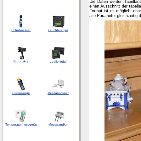
Die Daten werden Tabellari
einen Ausschnitt der tabel
Format ist es möglich, ohne
alle Parameter gleichzeitig 
Schallmesser
Feuchteregler
Stroboskop
Logikmodul
Stromzange
Messumformer
Temperaturmessgerät
Messwandler