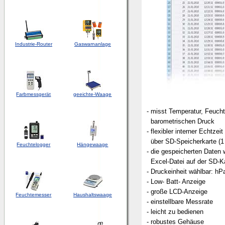
Industrie-Router
Gaswarnanlage
Farbmessgerät
geeichte-Waage
- misst Temperatur, Feuch
barometrischen Druck
- flexibler interner Echtze
über SD-Speicherkarte (1 
Feuchtelogger
Hängewaage
- die gespeicherten Daten 
Excel-Datei auf der SD-Ka
- Druckeinheit wählbar: h
- Low- Batt- Anzeige
- große LCD-Anzeige
Feuchtemesser
Haushaltswaage
- einstellbare Messrate
- leicht zu bedienen
- robustes Gehäuse