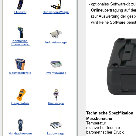
- optionales Softwarekit zu
Onlineübertragung auf de
FI-Tester
Hubwagen-Waage
(zur Auswertung der gesp
wird keine Software benöt
Kontaktlos-
Industriewaage
Thermometer
Gasmessgeräte
Inventurwaage
Geigerzähler
Kranwaage
Technische Spezifikation
Messbereiche
Temperatur
relative Luftfeuchte
barometrischer Druck
Handtachometer
Laborwaage