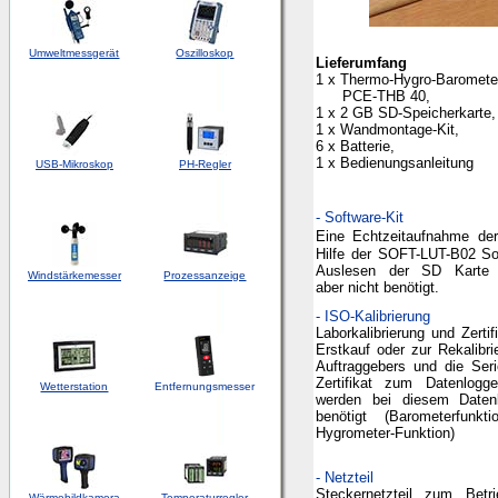
Umweltmessgerät
Oszilloskop
Lieferumfang
1 x Thermo-Hygro-Baromete
PCE-THB 40,
1 x 2 GB SD-Speicherkarte
1 x Wandmontage-Kit,
6 x Batterie,
1 x Bedienungsanleitung
USB-Mikroskop
PH-Regler
-
Software-Kit
Eine Echtzeitaufnahme der
Hilfe der SOFT-LUT-B02 S
Auslesen der SD Karte
Windstärkemesser
Prozessanzeige
aber nicht benötigt.
-
ISO-Kalibr
ierung
Laborkalibrierung und Zerti
Erstkauf oder zur Rekalib
Auftraggebers und die Se
Zertifikat zum Datenlog
Wetterstation
Entfernungsmesser
werden bei diesem Daten
benötigt (Barometerfun
Hygrometer-Funktion)
- Netzteil
Steckernetzteil zum Bet
Wärmebildkamera
Temperaturregler