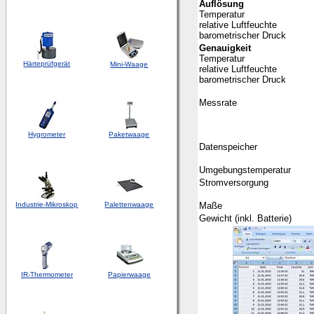
Auflösung
Temperatur
relative Luftfeuchte
barometrischer Druck
Genauigkeit
Temperatur
Härteprüfgerät
Mini-Waage
relative Luftfeuchte
barometrischer Druck
Messrate
Hygrometer
Paketwaage
Datenspeicher
Umgebungstemperatur
Stromversorgung
Industrie-Mikroskop
Palettenwaage
Maße
Gewicht (inkl. Batterie)
IR-Thermometer
Papierwaage