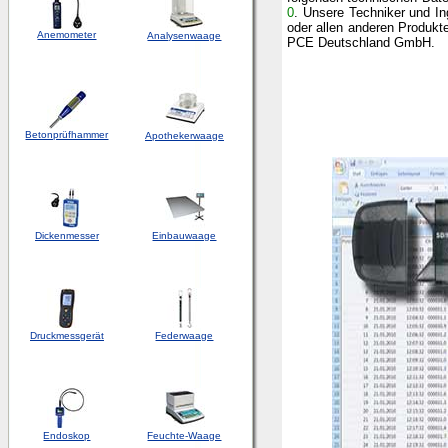
0
.
Unsere Techniker und In
oder allen anderen Produkt
Anemometer
Analysenwaage
PCE Deutschland GmbH.
Betonprüfhammer
Apothekerwaage
Dickenmesser
Einbauwaage
Druckmessgerät
Federwaage
Endoskop
Feuchte-Waage