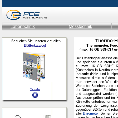
Labortechnik
Messtechnik
Thermo-H
Besuchen Sie unseren virtuellen
Blätterkatalog!
Thermometer, Feuc
(max. 16 GB SDHC) / gr
Der Datenlogger erfasst di
und speichert sie intern a
zu max. 16 GB SDHC Karte
(Kühltheken in Kaufhäuser
Industrie (Heiz- und Kühlpr
Messwert direkt auf dem L
man entweder den Wert dir
Werte bei Belieben zu eine
der Datenlogger - Funktio
und ausgewertet werden (.
Ausreisser prüfen und im F
Kühlkette unterbrochen wur
Zuordnung der Ereignisse.
gegenüber Stößen und robust
aller
Barometer
.
Sollten Sie
folgenden technischen Date