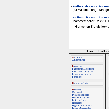
-
Wetterstationen - Barom
(für Windrichtung, Windge
-
Wetterstationen - Barome
(barometrischer Druck + Tem
Hier sehen Sie die komp
Eine Schnellüb
A
nemometer
Amperemeter
B
arometer
Baufeuchte-Messgeräte
Bau-Laser-Messgeräte
Beleuchtungsmesser
Boroskope
C
hlormessgeräte
D
atenlogger-
Messgeräte
Dichtemessgeräte
Dickenmessgeräte
Differenzdruck-
messgeräte
Digitale Multimeter
Distanz-Messgeräte