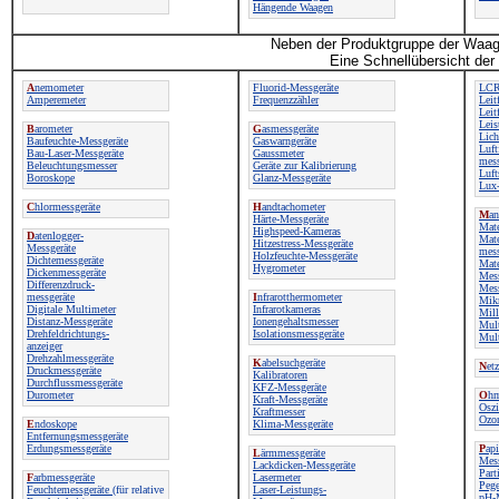
Hängende Waagen
Neben der Produktgruppe der Waage
Eine Schnellübersicht der
A
nemometer
Fluorid-Messgeräte
LCR
Amperemeter
Frequenzzähler
Leit
Leit
Leis
B
arometer
G
asmessgeräte
Lich
Baufeuchte-Messgeräte
Gaswarngeräte
Luft
Bau-Laser-Messgeräte
Gaussmeter
mess
Beleuchtungsmesser
Geräte zur Kalibrierung
Luft
Boroskope
Glanz-Messgeräte
Lux-
C
hlormessgeräte
H
andtachometer
M
an
Härte-Messgeräte
Mate
Highspeed-Kameras
D
atenlogger-
Mate
Hitzestress-Messgeräte
Messgeräte
mess
Holzfeuchte-Messgeräte
Dichtemessgeräte
Mate
Hygrometer
Dickenmessgeräte
Mes
Differenzdruck-
Mes
messgeräte
I
nfrarotthermometer
Mik
Digitale Multimeter
Infrarotkameras
Mil
Distanz-Messgeräte
Ionengehaltsmesser
Mul
Drehfeldrichtungs-
Isolationsmessgeräte
Mult
anzeiger
Drehzahlmessgeräte
K
abelsuchgeräte
N
et
Druckmessgeräte
Kalibratoren
Durchflussmessgeräte
KFZ-Messgeräte
Durometer
O
hm
Kraft-Messgeräte
Oszi
Kraftmesser
Ozo
E
ndoskope
Klima-Messgeräte
Entfernungsmessgeräte
Erdungsmessgeräte
P
api
L
ärmmessgeräte
Mess
Lackdicken-Messgeräte
Part
F
arbmessgeräte
Lasermeter
Pege
Feuchtemessgeräte
(für relative
Laser-Leistungs-
pH-