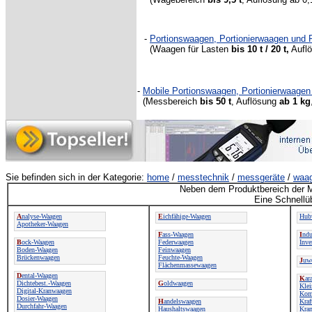
-
Portionswaagen, Portionierwaagen un
(Waagen für Lasten
bis 10 t / 20 t,
Auflö
-
Mobile Portionswaagen, Portionierwaage
(Messbereich
bis 50 t
, Auflösung
ab 1 kg
Sie befinden sich in der Kategorie:
home
/
messtechnik
/
messgeräte
/
waa
Neben dem Produktbereich der M
Eine Schnellü
A
nalyse-Waagen
E
ichfähige-Waagen
Hub
Apotheker-Waagen
F
ass-Waagen
I
ndu
B
ock-Waagen
Federwaagen
Inve
Boden-Waagen
Feinwaagen
Brückenwaagen
Feuchte-Waagen
J
uw
Flächenmassewaagen
D
ental-Waagen
K
ar
Dichtebest.-Waagen
G
oldwaagen
Kle
Digital-Kranwaagen
Kom
Dosier-Waagen
H
andelswaagen
Kraf
Durchfahr-Waagen
Haushaltswaagen
Kra