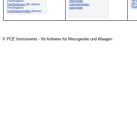
Feuchtigkeit)
Messgeräte
pH-T
Feuchtemesser
(für relative
Lasertemperatur-
Pho
Feuchtigkeit)
messgeräte
Feuchtemessgeräte
(absolut)
© PCE Instruments - Ihr Anbieter für Messgeräte und Waagen