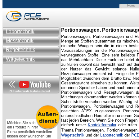
Home
Portionswaagen, Portionierwaa
Labortechnik
Portionswaagen, Portionierwaagen und R
Messtechnik
Menge an Stoffen zusammen zu mischen. 
einfache Waagen sein die in einem besti
Regeltechnik
Voraussetzungen an die Portionswaagen,
verwiegenden Stoffe. Eine sehr beliebte 
Wägetechnik
das Mehrfachtara. Diese Funktion bietet 
zu Nullen obwohl das Gewicht noch auf de
der Nutzer das Gewicht solange Nulle
Rezepturwaagen erreicht ist. Einige der
Möglichkeit zwischen dem Brutto bzw. Net
Gesamtgewicht einsehen zu können. Weiter
die einen Speicher haben und nach einer 
Portionierwaagen und Rezepturwaagen das
Mischungen dokumentiert werden können e
Schnittstelle versehen werden. Wichtig is
Portionswaagen, Portionierwaagen und R
geeichten ATEX zugelassenen Portionsw
unterschiedlichen Hersteller in unserem S
fast jeden Bereich. Wenn Sie noch Fragen
einfach unser
Kontaktformular
oder rufen 
Thema Portionswaagen, Portionierwaagen
Wägetechnik
und der
Labortechnik
der
PCE