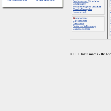
Feuchtemesser
(für relative
Feuchtigkeit)
Feuchtemessgeräte
(absolut)
Fluorid-Messgeräte
Frequenzzähler
G
asmessgeräte
Gaswarngeräte
Gaussmeter
Geräte zur Kalibrierung
Glanz-Messgeräte
© PCE Instruments - Ihr An