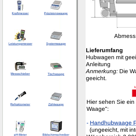
Kraftmesser
Präzisionswaage
Abmessu
Leistungsmesser
Systemwaage
Lieferumfang
Hubwagen mit gee
Anleitung
Anmerkung:
Die Wa
Messschieber
Tischwaage
geeicht.
Hier sehen Sie ein
Refraktometer
Zählwaage
Waage":
-
Handhubwaage 
(ungeeicht, mit in
pH-Meter
Bildschirmschreiber