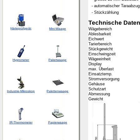
- automatischer Taraabzug
- Stückzählung
Technische Date
Härteprüfgerät
Wägebereich
Mini-Waage
Ablesbarkeit
Eichwert
Tarierbereich
Stückgewicht
Einschwingzeit
Wägeeinheit
Hygrometer
Paketwaage
Display
max. Überlast
Einsatztemp.
Stromversorgung
Gehäuse
Schutzart
Industrie-Mikroskop
Palettenwaage
Abmessung
Gewicht
IR-Thermometer
Papierwaage