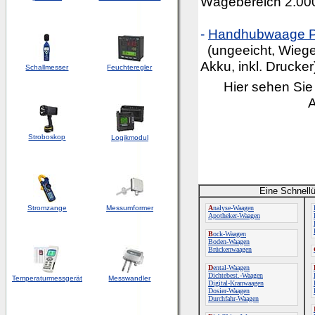
Wägebereich 2.000
-
Handhubwaage 
(ungeeicht, Wiegeb
Akku, inkl. Drucker
Schallmesser
Feuchteregler
Hier sehen Sie
Stroboskop
Logikmodul
Eine Schnellü
Stromzange
Messumformer
A
nalyse-Waagen
Apotheker-Waagen
B
ock-Waagen
Boden-Waagen
Brückenwaagen
D
ental-Waagen
Dichtebest.-Waagen
Temperaturmessgerät
Messwandler
Digital-Kranwaagen
Dosier-Waagen
Durchfahr-Waagen