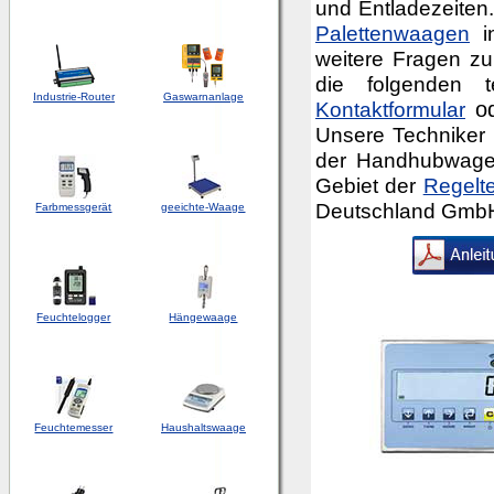
und Entladezeiten.
Palettenwaagen
in
weitere Fragen z
die folgenden 
Industrie-Router
Gaswarnanlage
Kontaktformular
o
Unsere Techniker 
der Handhubwage
Gebiet der
Regelt
Deutschland Gmb
Farbmessgerät
geeichte-Waage
Feuchtelogger
Hängewaage
Feuchtemesser
Haushaltswaage