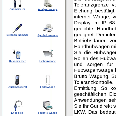
Toleranzgrenze 
Anemometer
Analysenwaage
Eichung bestätig
interner Waage, 
Display im IP 68
geeichte Handhu
geeignet. Der int
Betonprüfhammer
Apothekerwaage
Betriebsdauer v
Handhubwagen mit
Sie die Hubwage
Rollen des Hubwa
Dickenmesser
Einbauwaage
und sorgen für 
Hubwagenwaage lie
Brutto Wägung, S
Toleranzkontroll
Ermittlung. So 
Druckmessgerät
Federwaage
geschäftlichen Ei
Anwendungen sehr 
Sie Ihr Gut direk
LKW. Das bedeute
Endoskop
Feuchte-Waage