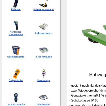
FI-Tester
Hubwagen-Waage
Kontaktlos-
Industriewaage
Thermometer
Gasmessgeräte
Inventurwaage
Hubwag
Geigerzähler
Kranwaage
- geeicht nach Handelsklas
- zwei Wiegebereiche für 
- Genauigkeit von ±0,1 %
- Schutzklasse IP 68
Handtachometer
Laborwaage
- großes 25 mm Edelstahl 