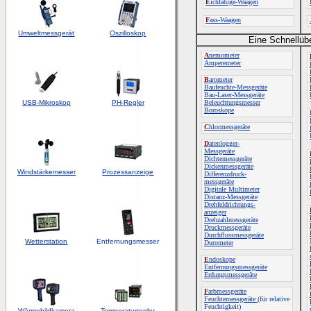
E
ichfähige-Waagen
F
ass-Waagen
Umweltmessgerät
Oszilloskop
Eine Schnellüb
A
nemometer
Amperemeter
B
arometer
Baufeuchte-Messgeräte
Bau-Laser-Messgeräte
USB-Mikroskop
PH-Regler
Beleuchtungsmesser
Boroskope
C
hlormessgeräte
D
atenlogger-
Messgeräte
Dichtemessgeräte
Dickenmessgeräte
Windstärkemesser
Prozessanzeige
Differenzdruck-
messgeräte
Digitale Multimeter
Distanz-Messgeräte
Drehfeldrichtungs-
anzeiger
Drehzahlmessgeräte
Druckmessgeräte
Durchflussmessgeräte
Wetterstation
Entfernungsmesser
Durometer
E
ndoskope
Entfernungsmessgeräte
Erdungsmessgeräte
F
arbmessgeräte
Feuchtemessgeräte
(für relative
Feuchtigkeit)
Wärmebildkamera
Temperaturregler