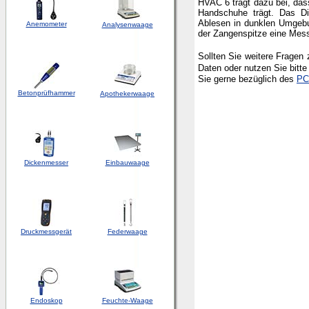
HVAC 6 trägt dazu bei, das
Handschuhe trägt. Das Dis
Ablesen in dunklen Umgebun
Anemometer
Analysenwaage
der Zangenspitze eine Mes
Sollten Sie weitere Fragen
Daten
oder nutzen Sie bitt
Sie gerne bezüglich des
PC
Betonprüfhammer
Apothekerwaage
Dickenmesser
Einbauwaage
Druckmessgerät
Federwaage
Endoskop
Feuchte-Waage