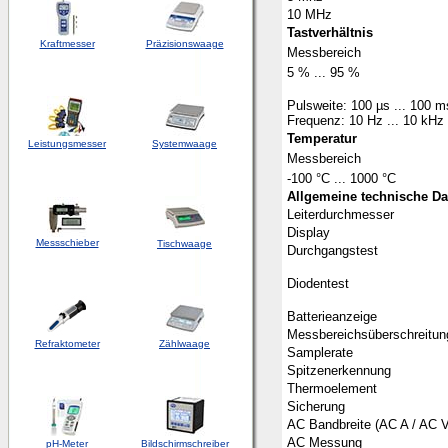
10 MHz
Tastverhältnis
Kraftmesser
Präzisionswaage
Messbereich
5 % ... 95 %
Pulsweite: 100 µs ... 100 
Frequenz: 10 Hz ... 10 kHz
Temperatur
Leistungsmesser
Systemwaage
Messbereich
-100 °C ... 1000 °C
Allgemeine technische Da
Leiterdurchmesser
Display
Messschieber
Tischwaage
Durchgangstest
Diodentest
Batterieanzeige
Messbereichsüberschreitun
Refraktometer
Zählwaage
Samplerate
Spitzenerkennung
Thermoelement
Sicherung
AC Bandbreite (AC A / AC V
AC Messung
pH-Meter
Bildschirmschreiber