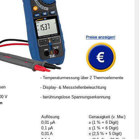
A
- Temperaturmessung über 2 Thermoelemente
sen
- Display- & Messstellenbeleuchtung
00 V
- berührungslose Spannungserkennung
en
Auflösung
Genauigkeit (v. Mw.)
0,01 µA
± (1 % + 6 Digit)
0,1 µA
± (1 % + 6 Digit)
0,01 A
± (2,5 % + 5 Digit)