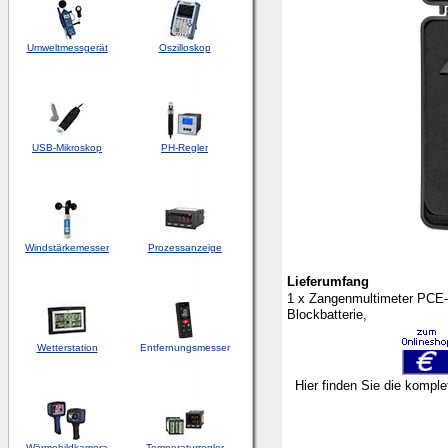
Umweltmessgerät
Oszilloskop
USB-Mikroskop
PH-Regler
Windstärkemesser
Prozessanzeige
Lieferumfang
1 x
Zangenmultimeter PCE
Blockbatterie,
Wetterstation
Entfernungsmesser
Hier finden Sie die kompl
Wärmebildkamera
Temperaturregler