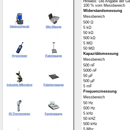
Hinweis: Die Angabe der Ge
100 % vom Messbereich
Widerstandsmessung
Messbereich
500
Ω
Härteprüfgerät
Mini-Waage
5 k
Ω
50 k
Ω
500 k
Ω
5 M
Ω
50 M
Ω
Kapazitätsmessung
Hygrometer
Paketwaage
Messbereich
500 nF
5000 nF
50 µF
500 µF
Industrie-Mikroskop
Palettenwaage
5 mF
Frequenzmessung
Messbereich
50 Hz
500 Hz
5 kHz
IR-Thermometer
Papierwaage
50 kHZ
500 kHz
5 Mhz