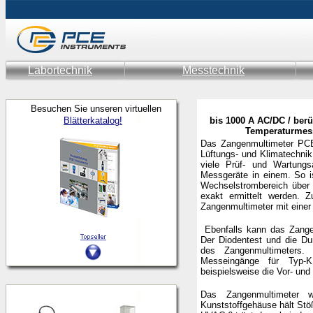
Labortechnik
Messtechnik
Besuchen Sie unseren virtuellen
Blätterkatalog!
bis 1000 A AC/DC / be
Temperaturmes
Das Zangenmultimeter PCE
Lüftungs- und Klimatechnik
viele Prüf- und Wartungs
Messgeräte in einem. So i
Wechselstrombereich über
exakt ermittelt werden. Z
Zangenmultimeter mit eine
Ebenfalls kann das Zang
Der Diodentest und die Du
des Zangenmultimeters.
Messeingänge für Typ-
beispielsweise die Vor- u
Das Zangenmultimeter w
Kunststoffgehäuse hält S