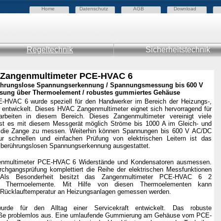
Home
Datenschutz
AGB
Download
Regeltechnik
Sicherheitstechnik
Zangenmultimeter PCE-HVAC 6
rührungslose Spannungserkennung / Spannungsmessung bis 600 V
sung über Thermoelement / robustes gummiertes Gehäuse
-HVAC 6 wurde speziell für den Handwerker im Bereich der Heizungs-,
 entwickelt. Dieses HVAC Zangenmultimeter eignet sich hervorragend für
arbeiten in diesem Bereich. Dieses Zangenmultimeter vereinigt viele
st es mit diesem Messgerät möglich Ströme bis 1000 A im Gleich- und
 die Zange zu messen. Weiterhin können Spannungen bis 600 V AC/DC
ur schnellen und einfachen Prüfung von elektrischen Leitern ist das
r berührungslosen Spannungserkennung ausgestattet.
enmultimeter PCE-HVAC 6 Widerstände und Kondensatoren ausmessen.
rchgangsprüfung komplettiert die Reihe der elektrischen Messfunktionen
 Als Besonderheit besitzt das Zangenmultimeter PCE-HVAC 6 2
K Thermoelemente. Mit Hilfe von diesen Thermoelementen kann
nd Rücklauftemperatur an Heizungsanlagen gemessen werden.
urde für den Alltag einer Servicekraft entwickelt. Das robuste
töße problemlos aus. Eine umlaufende Gummierung am Gehäuse vom PCE-