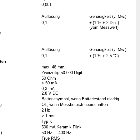
0,001
Auflösung
Genauigkeit (v. Mw.)
0,1
± (1 % + 2 Digit)
(vom Messwert)
ms
Auflösung
Genauigkeit (v. Mw.)
0,1
± (1 % + 2,5 °C)
ten
max. 48 mm
Zweizeilig 50.000 Digit
50 Ohm
< 50 mA
0,3 mA
2,8 V DC
Batteriesymbol, wenn Batteriestand niedrig
g
OL, wenn Messbereich überschritten
2 Hz
> 1 ms
Typ K
500 mA Keramik Flink
)
50 Hz ... 400 Hz
True RMS