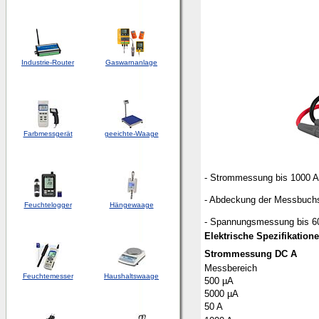
Industrie-Router
Gaswarnanlage
Farbmessgerät
geeichte-Waage
- Strommessung bis 1000 
- Abdeckung der Messbuch
Feuchtelogger
Hängewaage
- Spannungsmessung bis 6
Elektrische Spezifikation
Strommessung DC A
Messbereich
Feuchtemesser
Haushaltswaage
500 µA
5000 µA
50 A