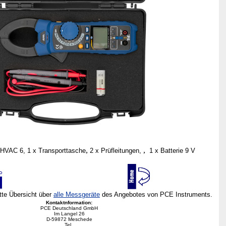
,
,
-HVAC 6,
1 x Transporttasche
2 x Prüfleitungen,
1 x Batterie 9 V
ette Übersicht über
alle Messgeräte
des Angebotes von PCE Instruments.
Kontaktnformation:
PCE Deutschland GmbH
Im Langel 26
D-59872 Meschede
Tel.