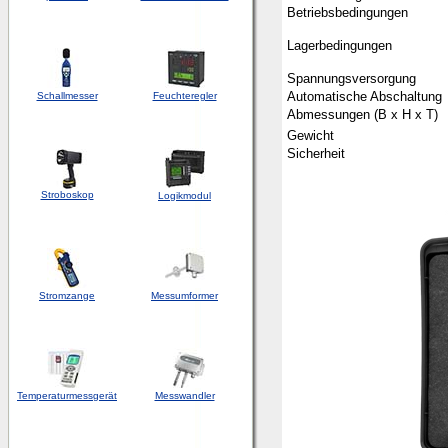
Betriebsbedingungen
Lagerbedingungen
Spannungsversorgung
Automatische Abschaltung
Schallmesser
Feuchteregler
Abmessungen (B x H x T)
Gewicht
Sicherheit
Stroboskop
Logikmodul
Stromzange
Messumformer
Temperaturmessgerät
Messwandler