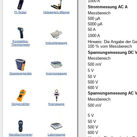
1000 A
Strommessung AC A
FI-Tester
Hubwagen-Waage
Messbereich
500 µA
5000 µA
50 A
1000 A
Kontaktlos-
Hinweis: Die Angabe der Ge
Industriewaage
Thermometer
100 % vom Messbereich
Spannungsmessung DC 
Messbereich
500 mV
5 V
Gasmessgeräte
Inventurwaage
50 V
500 V
600 V
Spannungsmessung AC V (
Messbereich
Geigerzähler
Kranwaage
500 mV
5 V
50 V
500 V
600 V
Handtachometer
Laborwaage