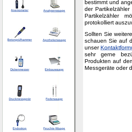
bestimmt und angez
der Partikelzähler
Anemometer
Analysenwaage
Partikelzähler 
protokolliert auszu
Sollten Sie weite
schauen Sie auf d
Betonprüfhammer
Apothekerwaage
unser
Kontaktform
sehr gerne bezü
Produkten auf dem
Messgeräte oder 
Dickenmesser
Einbauwaage
Druckmessgerät
Federwaage
Endoskop
Feuchte-Waage