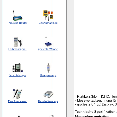
Industrie-Router
Gaswarnanlage
Farbmessgerät
geeichte-Waage
Feuchtelogger
Hängewaage
- Partikelzähler, HCHO, T
- Messwertaufzeichnung für
Feuchtemesser
Haushaltswaage
- großes 2,8 " LC Display, 
Technische Spezifikation
Massenkonzentration