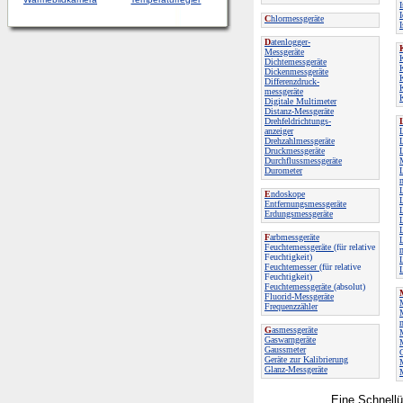
C
hlormessgeräte
D
atenlogger-
Messgeräte
Dichtemessgeräte
Dickenmessgeräte
Differenzdruck-
messgeräte
Digitale Multimeter
Distanz-Messgeräte
Drehfeldrichtungs-
anzeiger
Drehzahlmessgeräte
Druckmessgeräte
Durchflussmessgeräte
Durometer
E
ndoskope
Entfernungsmessgeräte
L
Erdungsmessgeräte
F
arbmessgeräte
L
Feuchtemessgeräte
(für relative
Feuchtigkeit)
Feuchtemesser
(für relative
Feuchtigkeit)
Feuchtemessgeräte
(absolut)
Fluorid-Messgeräte
Frequenzzähler
M
G
asmessgeräte
M
Gaswarngeräte
Gaussmeter
Geräte zur Kalibrierung
Glanz-Messgeräte
Eine Schnellü