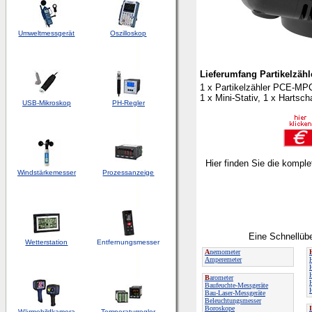
Umweltmessgerät
Oszilloskop
Lieferumfang Partikelzäh
1 x Partikelzähler PCE-MPC 
1 x Mini-Stativ, 1 x Hartsc
USB-Mikroskop
PH-Regler
Hier finden Sie die kompl
Windstärkemesser
Prozessanzeige
Eine Schnellübe
Wetterstation
Entfernungsmesser
A
nemometer
Amperemeter
B
arometer
Baufeuchte-Messgeräte
Bau-Laser-Messgeräte
Beleuchtungsmesser
Boroskope
I
Wärmebildkamera
Temperaturregler