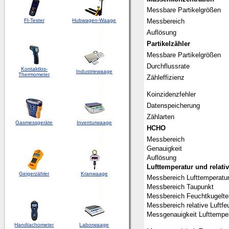
Messbare Partikelgrößen
FI-Tester
Hubwagen-Waage
Messbereich
Auflösung
Partikelzähler
Messbare Partikelgrößen
Durchflussrate
Kontaktlos-
Industriewaage
Thermometer
Zähleffizienz
Koinzidenzfehler
Datenspeicherung
Zählarten
Gasmessgeräte
Inventurwaage
HCHO
Messbereich
Genauigkeit
Auflösung
Lufttemperatur und relati
Geigerzähler
Kranwaage
Messbereich Lufttemperatu
Messbereich Taupunkt
Messbereich Feuchtkugelte
Messbereich relative Luftfe
Messgenauigkeit Lufttempe
Handtachometer
Laborwaage