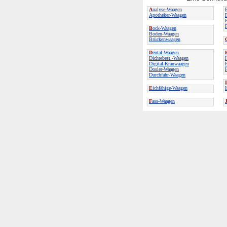
A
nalyse-Waagen
Apotheker-Waagen
B
ock-Waagen
Boden-Waagen
Brückenwaagen
D
ental-Waagen
Dichtebest.-Waagen
Digital-Kranwaagen
Dosier-Waagen
Durchfahr-Waagen
I
E
ichfähige-Waagen
F
ass-Waagen