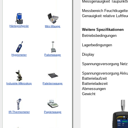
Messgenauigkeit Taupunktt
Messbereich Feuchtkugelte
Genauigkeit relative Luftfeu
Härteprüfgerät
Mini-Waage
Weitere Spezifikationen
Betriebsbedingungen
Lagerbedingungen
Display
Hygrometer
Paketwaage
Spannungsversorgung Netzt
Spannungsversorgung Akk
Batterielaufzeit
Batterieladezeit
Industrie-Mikroskop
Palettenwaage
Abmessungen
Gewicht
IR-Thermometer
Papierwaage