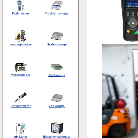
Kraftmesser
Präzisionswaage
Leistungsmesser
Systemwaage
Messschieber
Tischwaage
Refraktometer
Zählwaage
pH-Meter
Bildschirmschreiber