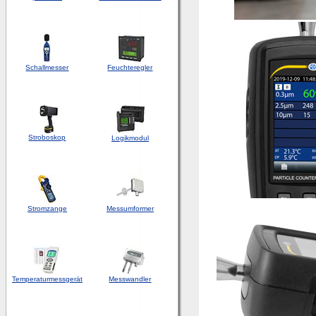
Schallmesser
Feuchteregler
Stroboskop
Logikmodul
Stromzange
Messumformer
Temperaturmessgerät
Messwandler