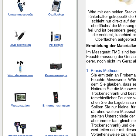
Wird mit den beiden Stecke
Umweltmessgerät
Oszilloskop
fühlerhalter gekoppelt/ di
schieht nur direkt auf de
oberfläche/ die Messung e
frei und ist besonders geeign
die verklebt, kaschiert o
Oberflächen aufgebrach
USB-Mikroskop
PH-Regler
Ermittelung der Materialk
Im Messgerät FMD sind berei
Feuchtemessung die Genauigk
derer, noch nicht im Gerät a
1. Praxis-Methode
Sie ermitteln an Probemate
Windstärkemesser
Prozessanzeige
Feuchte-Messwerte. Wählen 
dem Sie glauben, dass es 
Notieren Sie die Messwert
Trockenschrank und bestim
terschiedlicher Feuchte ver
chen Sie die Ergebnisse d
Wetterstation
Entfernungsmesser
Sollten Sie nur kleine, für
rät ohne weitere Massnahme
stellten Unterschiede der 
aber immer fast gleich sei
Trockenschrank) und die s
wert teilen oder mit diesem
Vorgehensweise zu umständl
Wärmebildkamera
Temperaturregler