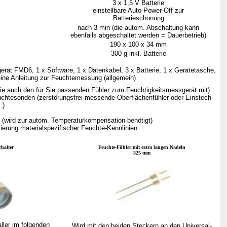
3 x 1,5 V Batterie
einstellbare Auto-Power-Off zur
Batterieschonung
nach 3 min (die autom. Abschaltung kann
ebenfalls abgeschaltet werden = Dauerbetrieb)
190 x 100 x 34 mm
300 g inkl. Batterie
gerät FMD6, 1 x Software, 1 x Datenkabel, 3 x Batterie, 1 x Gerätetasche,
ne Anleitung zur Feuchtemessung (allgemein)
 Sie auch den für Sie passenden Fühler zum Feuchtigkeitsmessgerät mit)
chtesonden (zerstörungsfrei messende Oberflächenfühler oder Einstech-
.)
 (wird zur autom. Temperaturkompensation benötigt)
erung materialspezifischer Feuchte-Kennlinien
rhalter
Feuchte-Fühler mit extra langen Nadeln
325 mm
ller im folgenden
Wird mit den beiden Steckern an den Universal-