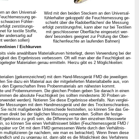
rn an den Universal-
Wird mit den beiden Steckern an den Universal-
e Feuchtemessung ge-
fühlerhalter gekoppelt/ die Feuchtemessung ge-
r schwarzen Fühler-
schieht über die Radoberflächen/ die Messung
rfolgt zerstörungs-
erfolgt zerstörungsfrei, kann aber nur bei Textilien
et für textile Stoffe,
mit geschlossener Oberfläche eingesetzt wer-
der andersartig auf
den/ besonders geeignet zur Prüfung der Ober-
t werden sollen)
flächenfeuchte an laufenden Bahnen)
ennlinien / Eichkurven
ts viele anwählbare Materialkurven hinterlegt, deren Verwendung bei der
eit des Ergebnisses verbessern. Oft will man aber die Feuchtigkeit an-
bgelegter Materialien genau ermitteln. Hierzu gibt es 2 Möglichkeiten:
rialien (gekennzeichnet) mit dem Hand-Messgerät FMD die jeweiligen
Sie dazu ein Material aus der mitgelieferten Materialtabelle aus, von
den Eigenschaften Ihres Probenmaterials am nähesten kommt.
e und Probennummern. Die gleichen Proben geben Sie danach in einen
men die absolute Feuchtigkeit (es sollten mindestens 30 Proben un-
wendet werden). Notieren Sie diese Ergebnisse ebenfalls. Nun verglei-
er Messungen mit dem Handmessgerät und der des Trockenschrankes.
 Sie nicht maßgebende Unterschiede feststellen, so können Sie das Ge-
n direkt bei der täglichen Messung verwenden. Sollten die festge-
Ergebnisse zu groß sein, die Differenzen für den einzelnen Messwerte
n, so können Sie einen Verhältniswert bilden (Feuchtemessgerät FMD /
päter vor Ort mit dem FMD gemessenen Werte durch den Verhältnis-
 multiplizieren (je nachdem, wie man es betrachtet). Wenn Ihnen diese
ich und zu ungenau ist, dann gibt es die Möglichkeit des Verfahrens