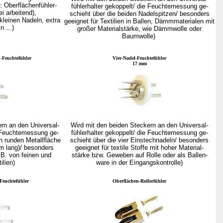
r: Oberflächenfühler-
fühlerhalter gekoppelt/ die Feuchtemessung ge-
ei arbeitend),
schieht über die beiden Nadelspitzen/ besonders
kleinen Nadeln, extra
geeignet für Textilien in Ballen, Dämmmaterialen mit
n ...)
großer Materialstärke, wie Dämmwolle oder
Baumwolle)
-Feuchtefühler
Vier-Nadel-Feuchtefühler
17 mm
rn an den Universal-
Wird mit den beiden Steckern an den Universal-
e Feuchtemessung ge-
fühlerhalter gekoppelt/ die Feuchtemessung ge-
en runden Metallfläche
schieht über die vier Einstechnadeln/ besonders
m lang)/ besonders
geeignet für textile Stoffe mit hoher Material-
B. von feinen und
stärke bzw. Geweben auf Rolle oder als Ballen-
ilien)
ware in der Eingangskontrolle)
Feuchtefühler
Oberflächen-Rollerfühler