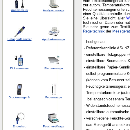
vom Textilfeuchtegehalt ka
zur autom. Temperaturkorr
Feuchtemessungen unterschi
Anemometer
Analysenwaage
einer Qualitätskontrolle d
Sie eine Übersicht aller
W
technischen Daten oder nu
Sie sehr gerne zu
m Textil
Regeltechnik
der
Messgerä
Betonprüfhammer
Apothekerwaage
- hochgenau
- Referenzkennlinie AS/ N
- einstellbare Holzgruppen
- einstellbare Baumaterial-
- einstellbare Papier-Kennli
Dickenmesser
Einbauwaage
- selbst programmierbare K
(können vom Benutzer se
Feuchtigkeitsmessgerät e
- Temperaturkorrektur (auto
Druckmessgerät
Federwaage
bei angeschlossenem Tem
- Widerstandsfeuchtemess
- einstellbare automatisch
- verschiedene Feuchte-So
das Messgerät ansteckba
Endoskop
Feuchte-Waage