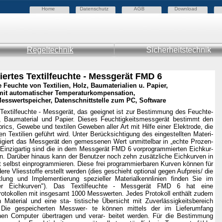
Home
Datenschutz
AGB
Download
Regeltechnik
Sicherheitstechnik
ziertes Textilfeuchte - Messgerät FMD 6
te
Feuchte von Textilien, Holz, Baumaterialien u. Papier,
mit automatischer Temperaturkompensation,
esswertspeicher, Datenschnittstelle zum PC, Software
Textilfeuchte - Messgerät, das geeignet ist zur Bestimmung des Feuchte-
lz, Baumaterial und Papier. Dieses Feuchtigkeitsmessgerät bestimmt den
rics, Gewebe und textilen Geweben aller Art mit Hilfe einer Elektrode, die
n Textilien geführt wird. Unter Berücksichtigung des eingestellten Materi-
rigiert das Messgerät den gemessenen Wert unmittelbar in „echte Prozen-
. Einzigartig sind die in dem Messgerät FMD 6 vorprogrammierten Eichkur-
en. Darüber hinaus kann der Benutzer noch zehn zusätzliche Eichkurven in
 selbst einprogrammieren. Diese frei programmierbaren Kurven können für
ere Vliesstoffe erstellt werden (dies geschieht optional gegen Aufpreis/ die
lung und Implementierung spezieller Materialkennlinien finden Sie im
der Eichkurven"). Das Textilfeuchte - Messgerät FMD 6 hat eine
rotokollen mit insgesamt 1000 Messwerten. Jedes Protokoll enthält zudem
terial und eine sta- tistische Übersicht mit Zuverlässigkeitsbereich
 Die gespeicherten Messwer- te können mittels der im Lieferumfang
inen Computer übertragen und verar- beitet werden. Für die Bestimmung