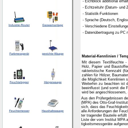
- Eichblock additional erhält
- Echtzeituhr (Datum- und 
- Statistik-Funktionen
- Sprache (Deutsch, Englis
Industrie-Router
Gaswarnanlage
- Verschiedene Einstellung
- Datenübertragung zu PC 
Farbmessgerät
geeichte-Waage
Material-Kennlinien / Te
Mit diesem Textilfeuchte -
Holz, Papier und Baustoffe
rakteristische Kennzahl (fü
zahlen für Hölzer, Baumater
die Möglichkeit Kennlinien 
Feuchtelogger
Hängewaage
Weiterhin zu beachten ist d
beeinflusst (und somit di
wird bei angeschlossenem, a
Aus den Prüfergebnissen der
(MPA) des Otto-Graf-Institut
sich, dass das Feuchtigkei
alle Anforderungen der Feuch
Feuchtemesser
Haushaltswaage
ter tragender Bauteile erfüllt
Liste der vom Institut MPA 
tigkeitsmessgeräte aufgen