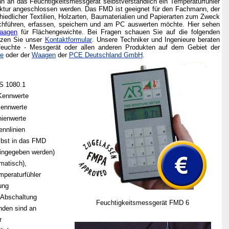
nn an das Feuchtigkeitsmessgerät selbstverständlich ein Temperaturfühler
ektur angeschlossen werden. Das FMD ist geeignet für den Fachmann, der
edlicher Textilien, Holzarten, Baumaterialien und Papierarten zum Zweck
urchführen, erfassen, speichern und am PC auswerten möchte.
Hier sehen
aagen
für Flächengewichte.
Bei Fragen schauen Sie auf die folgenden
tzen Sie unser
Kontaktformular
.
Unsere Techniker und Ingenieure beraten
feuchte - Messgerät
oder allen anderen Produkten auf dem Gebiet der
te
oder der
Waagen
der
PCE Deutschland GmbH
.
ZS 1080.1
-Kennwerte
Kennwerte
nienwerte
ennlinien
lbst in das FMD
ingegeben werden)
matisch),
peraturfühler
ung
e Abschaltung
Feuchtigkeitsmessgerät FMD 6
nden sind an
r