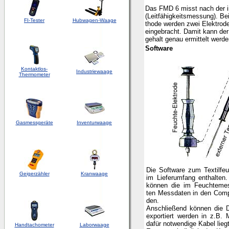
Das FMD 6 misst nach der 
(Leitfähigkeitsmessung). Be
FI-Tester
Hubwagen-Waage
thode werden zwei Elektrode
eingebracht. Damit kann der
gehalt genau ermittelt werde
Software
Kontaktlos-
Industriewaage
Thermometer
Gasmessgeräte
Inventurwaage
Die Software zum Textilfeu
Geigerzähler
Kranwaage
im Lieferumfang enthalten.
können die im Feuchtemes
ten Messdaten in den Comp
den.
Anschließend können die D
exportiert werden in z.B. 
dafür notwendige Kabel lieg
Handtachometer
Laborwaage