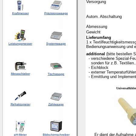
Versorgung
Kraftmesser
Präzisionswaage
Autom. Abschaltung
Abmessung
Gewicht
Lieferumfang
1 x Textilfeuchtigkeitsmess
Leistungsmesser
Systemwaage
Bedienungsanweisung und ei
additional
(bitte bestellen
- verschiedene Spezial-Feu
sonden für z.B. Textilien..
- Eichblock
- externer Temperaturfühler
Messschieber
Tischwaage
- Ermittlung und Implementi
Universalfühle
Refraktometer
Zählwaage
Er dient der Aufnahme a
pH-Meter
Bildschirmschreiber