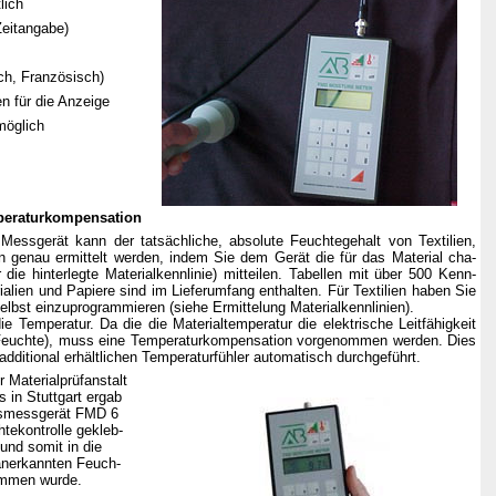
lich
Zeitangabe)
ch, Französisch)
en für die Anzeige
möglich
mperaturkompensation
 Messgerät kann der tatsächliche, absolute Feuchtegehalt von Textilien,
n genau ermittelt werden, indem Sie dem Gerät die für das Material cha-
r die hinterlegte Materialkennlinie) mitteilen. Tabellen mit über 500 Kenn-
ialien und Papiere sind im Lieferumfang enthalten. Für Textilien haben Sie
selbst einzuprogrammieren (siehe Ermittelung Materialkennlinien).
ie Temperatur. Da die die Materialtemperatur die elektrische Leitfähigkeit
e Feuchte), muss eine Temperaturkompensation vorgenommen werden. Dies
dditional erhältlichen Temperaturfühler automatisch durchgeführt.
 Materialprüfanstalt
s in Stuttgart ergab
tsmessgerät FMD 6
tekontrolle gekleb-
 und somit in die
anerkannten Feuch-
ommen wurde.