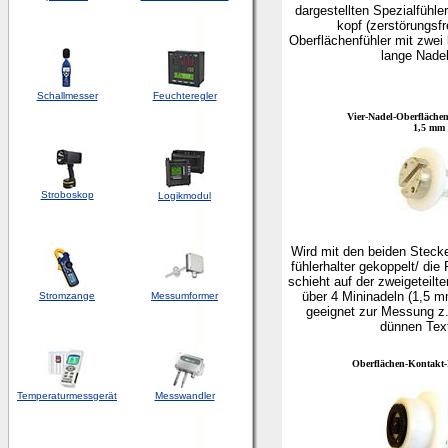
dargestellten Spezialfühle
kopf (zerstörungsfr
Oberflächenfühler mit zwei 
lange Nadel
Schallmesser
Feuchteregler
Vier-Nadel-Oberflächen
1,5 mm
Stroboskop
Logikmodul
Wird mit den beiden Stecke
fühlerhalter gekoppelt/ di
schieht auf der zweigeteilt
über 4 Mininadeln (1,5 m
Stromzange
Messumformer
geeignet zur Messung z.
dünnen Text
Oberflächen-Kontakt-
Temperaturmessgerät
Messwandler