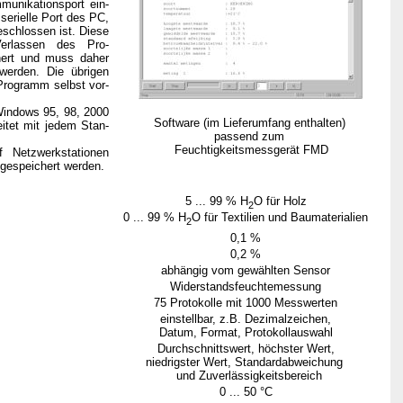
munikationsport ein-
 serielle Port des PC,
schlossen ist. Diese
Verlassen des Pro-
ert und muss daher
erden. Die übrigen
Programm selbst vor-
indows 95, 98, 2000
Software (im Lieferumfang enthalten)
itet mit jedem Stan-
passend zum
Feuchtigkeitsmessgerät FMD
 Netzwerkstationen
 gespeichert werden.
5 ... 99 % H
O für Holz
2
0 ... 99 % H
O für Textilien und Baumaterialien
2
0,1 %
0,2 %
abhängig vom gewählten Sensor
Widerstandsfeuchtemessung
75 Protokolle mit 1000 Messwerten
einstellbar, z.B. Dezimalzeichen,
Datum, Format, Protokollauswahl
Durchschnittswert, höchster Wert,
niedrigster Wert, Standardabweichung
und Zuverlässigkeitsbereich
0 ... 50 °C