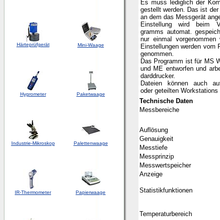
Es muss lediglich der Kom
gestellt werden. Das ist der
an dem das Messgerät ange
Einstellung wird beim 
gramms automat. gespeich
nur einmal vorgenommen w
Härteprüfgerät
Mini-Waage
Einstellungen werden vom 
genommen.
Das Programm ist für MS W
und ME entworfen und arbe
darddrucker.
Dateien können auch auf
oder geteilten Workstations
Hygrometer
Paketwaage
Technische Daten
Messbereiche
Auflösung
Genauigkeit
Industrie-Mikroskop
Palettenwaage
Messtiefe
Messprinzip
Messwertspeicher
Anzeige
Statistikfunktionen
IR-Thermometer
Papierwaage
Temperaturbereich