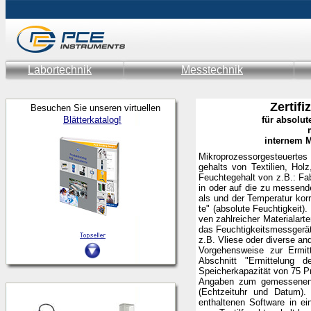
Labortechnik
Messtechnik
Zertifi
Besuchen Sie unseren virtuellen
Blätterkatalog!
für absolu
internem M
Mikroprozessorgesteuertes 
gehalts von Textilien, Ho
Feuchtegehalt von z.B.: Fab
in oder auf die zu messende
als und der Temperatur kor
te" (absolute Feuchtigkeit)
ven zahlreicher Materialart
das Feuchtigkeitsmessgerät
z.B. Vliese oder diverse and
Vorgehensweise zur Ermitt
Abschnitt "Ermittelung 
Speicherkapazität von 75 P
Angaben zum gemessenen Ma
(Echtzeituhr und Datum).
enthaltenen Software in e