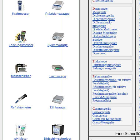
C
hlormessgeräte
D
atenlogger-
Messgeräte
Kraftmesser
Präzisionswaage
Dichtemessgeräte
Dickenmessgeräte
Differenzdruck-
messgeräte
Digitale Multimeter
Distanz-Messgeräte
Drehfeldrichtungs-
anzeiger
Drehzahlmessgeräte
Leistungsmesser
Systemwaage
Druckmessgeräte
Durchflussmessgeräte
Durometer
E
ndoskope
Entfernungsmessgeräte
Erdungsmessgeräte
Messschieber
Tischwaage
F
arbmessgeräte
Feuchtemessgeräte
(für relative
Feuchtigkeit)
Feuchtemesser
(für relative
Feuchtigkeit)
Feuchtemessgeräte
(absolut)
Fluorid-Messgeräte
Frequenzzähler
Refraktometer
Zählwaage
G
asmessgeräte
Gaswarngeräte
Gaussmeter
Geräte zur Kalibrierung
Glanz-Messgeräte
Eine Schnellü
pH-Meter
Bildschirmschreiber