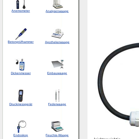
Anemometer
Analysenwaage
Betonprüfhammer
Apothekerwaage
Dickenmesser
Einbauwaage
Druckmessgerät
Federwaage
Endoskop
Feuchte-Waage