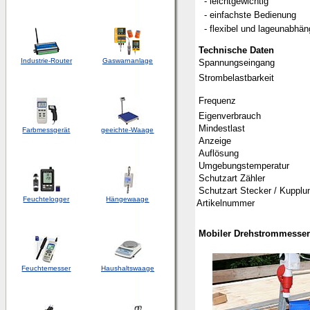
- leichtgewichtig
- einfachste Bedienung
- flexibel und lageunabhän
Technische Daten
Industrie-Router
Gaswarnanlage
Spannungseingang
Strombelastbarkeit
Frequenz
Eigenverbrauch
Mindestlast
Farbmessgerät
geeichte-Waage
Anzeige
Auflösung
Umgebungstemperatur
Schutzart Zähler
Schutzart Stecker / Kupplu
Feuchtelogger
Hängewaage
Artikelnummer
Mobiler Drehstrommesser
Feuchtemesser
Haushaltswaage