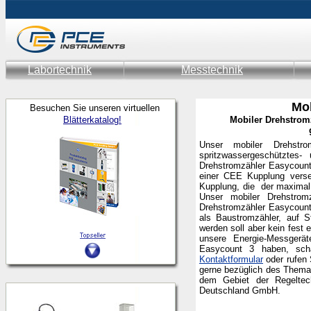
Labortechnik
Messtechnik
Mo
Besuchen Sie unseren virtuellen
Blätterkatalog!
Mobiler Drehstrom
Unser mobiler Drehstro
spritzwassergeschütztes
Drehstromzähler Easycount
einer CEE Kupplung verse
Kupplung, die der maximal
Unser mobiler Drehstrom
Drehstromzähler Easycount 
als Baustromzähler, auf 
werden soll aber kein fest 
unsere Energie-Messgerä
Easycount 3 haben, sch
Kontaktformular
oder rufen 
gerne bezüglich des Thema
dem Gebiet der Regeltec
Deutschland GmbH.