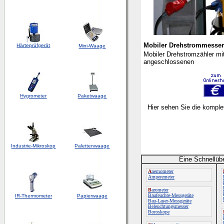
Mobiler Drehstrommesser
Härteprüfgerät
Mini-Waage
Mobiler Drehstromzähler mi
angeschlossenen
Hygrometer
Paketwaage
Hier sehen Sie die komple
Industrie-Mikroskop
Palettenwaage
Eine Schnellüb
A
nemometer
Amperemeter
B
arometer
Baufeuchte-Messgeräte
IR-Thermometer
Papierwaage
Bau-Laser-Messgeräte
Beleuchtungsmesser
Boroskope