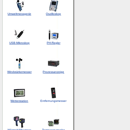
Umweltmessgerät
Oszilloskop
USB-Mikroskop
PH-Regler
Windstärkemesser
Prozessanzeige
Wetterstation
Entfernungsmesser
Wärmebildkamera
Temperaturregler