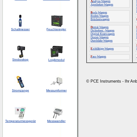
A
nalyse-Waagen
Apotheker-Waagen
B
ock-Waagen
Boden-Waagen
Brückenwaagen
D
ental-Waagen
Schallmesser
Feuchteregler
Dichtebest.-Waagen
Digital-Kranwaagen
Dosier-Waagen
Durchfahr-Waagen
E
ichfähige-Waagen
F
ass-Waagen
Stroboskop
Logikmodul
© PCE Instruments - Ihr An
Stromzange
Messumformer
Temperaturmessgerät
Messwandler