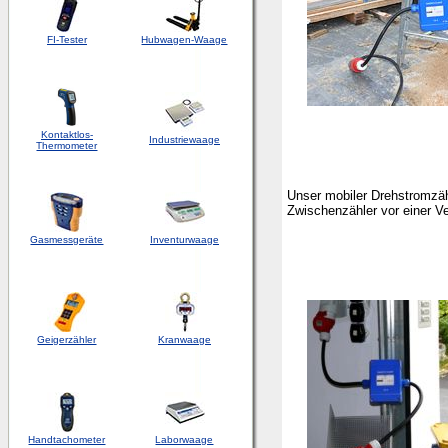
FI-Tester
Hubwagen-Waage
Kontaktlos-
Industriewaage
Thermometer
Unser mobiler Drehstromzäh
Zwischenzähler vor einer Ve
Gasmessgeräte
Inventurwaage
Geigerzähler
Kranwaage
Handtachometer
Laborwaage