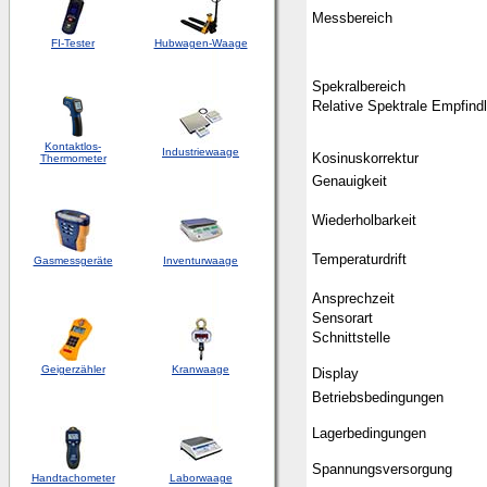
Messbereich
FI-Tester
Hubwagen-Waage
Spekralbereich
Relative Spektrale Empfindl
Kontaktlos-
Industriewaage
Kosinuskorrektur
Thermometer
Genauigkeit
Wiederholbarkeit
Temperaturdrift
Gasmessgeräte
Inventurwaage
Ansprechzeit
Sensorart
Schnittstelle
Geigerzähler
Kranwaage
Display
Betriebsbedingungen
Lagerbedingungen
Spannungsversorgung
Handtachometer
Laborwaage