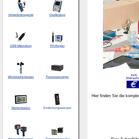
Umweltmessgerät
Oszilloskop
USB-Mikroskop
PH-Regler
Windstärkemesser
Prozessanzeige
Hier finden Sie die kompl
Wetterstation
Entfernungsmesser
Wärmebildkamera
Temperaturregler