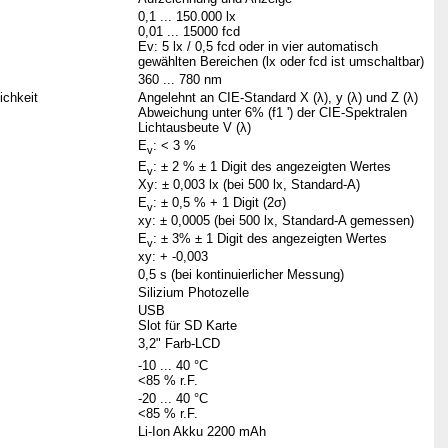
0,1 ... 150.000 lx
0,01 ... 15000 fcd
Ev: 5 lx / 0,5 fcd oder in vier automatisch
gewählten Bereichen (lx oder fcd ist umschaltbar)
360 ... 780 nm
ichkeit
Angelehnt an CIE-Standard X (λ), y (λ) und Z (λ)
Abweichung unter 6% (f1 ') der CIE-Spektralen
Lichtausbeute V (λ)
E
: < 3 %
v
E
: ± 2 % ± 1 Digit des angezeigten Wertes
v
Xy: ± 0,003 lx (bei 500 lx, Standard-A)
E
: ± 0,5 % + 1 Digit (2σ)
v
xy: ± 0,0005 (bei 500 lx, Standard-A gemessen)
E
: ± 3% ± 1 Digit des angezeigten Wertes
v
xy: + -0,003
0,5 s (bei kontinuierlicher Messung)
Silizium Photozelle
USB
Slot für SD Karte
3,2" Farb-LCD
-10 ... 40 °C
<85 % r.F.
-20 ... 40 °C
<85 % r.F.
Li-Ion Akku 2200 mAh