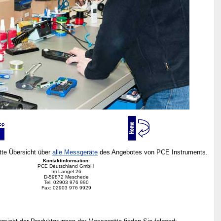
ette Übersicht über
alle Messgeräte
des Angebotes von PCE Instruments.
Kontaktinformation:
PCE Deutschland GmbH
Im Langel 26
D-59872 Meschede
Tel. 02903 976 990
Fax: 02903 976 9929