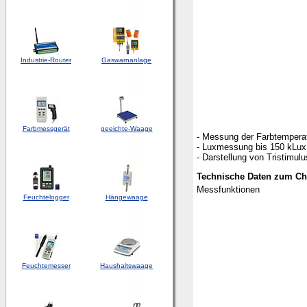
Industrie-Router
Gaswarnanlage
Farbmessgerät
geeichte-Waage
- Messung der Farbtempera
- Luxmessung bis 150 kLux
- Darstellung von Tristimu
Technische Daten zum C
Messfunktionen
Feuchtelogger
Hängewaage
Feuchtemesser
Haushaltswaage