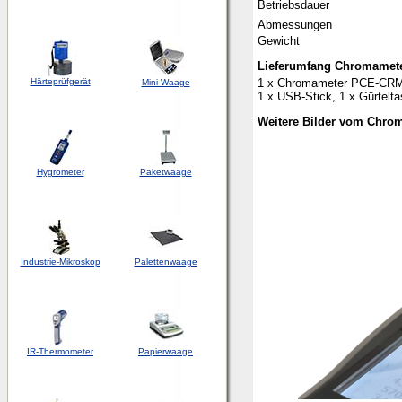
Betriebsdauer
Abmessungen
Gewicht
Lieferumfang Chromamet
Härteprüfgerät
1 x Chromameter PCE-CRM 4
Mini-Waage
1 x USB-Stick, 1 x Gürtelta
Weitere Bilder vom Chr
Hygrometer
Paketwaage
Industrie-Mikroskop
Palettenwaage
IR-Thermometer
Papierwaage