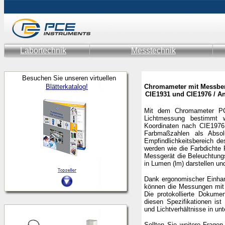
Labortechnik
Messtechnik
Besuchen Sie unseren virtuellen
Blätterkatalog!
Chromameter mit Messbere
CIE1931 und CIE1976 / An
Mit dem Chromameter PC
Lichtmessung bestimmt w
Koordinaten nach CIE1976
Farbmaßzahlen als Absol
Empfindlichkeitsbereich d
werden wie die Farbdichte
Messgerät die Beleuchtungs
in Lumen (lm) darstellen u
Dank ergonomischer Einhan
können die Messungen mit 
Die protokollierte Dokume
diesen Spezifikationen is
und Lichtverhältnisse in un
Sollten Sie weitere Frag