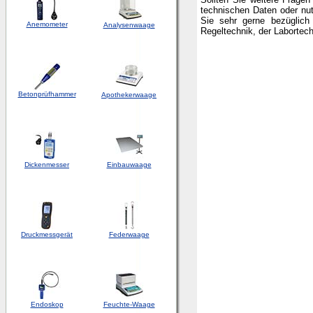
technischen Daten oder nu
Sie sehr gerne bezüglich
Anemometer
Analysenwaage
Regeltechnik, der Laborte
Betonprüfhammer
Apothekerwaage
Dickenmesser
Einbauwaage
Druckmessgerät
Federwaage
Endoskop
Feuchte-Waage