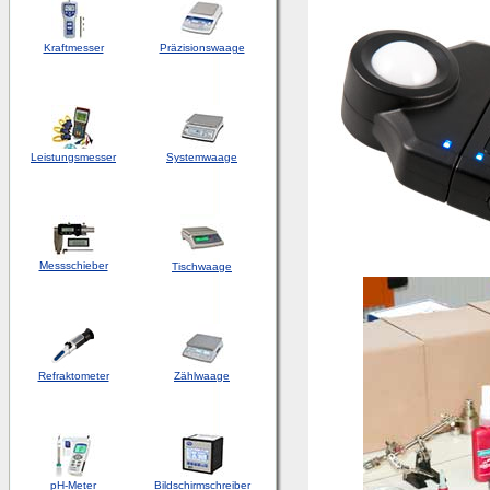
Kraftmesser
Präzisionswaage
Leistungsmesser
Systemwaage
Messschieber
Tischwaage
Refraktometer
Zählwaage
pH-Meter
Bildschirmschreiber