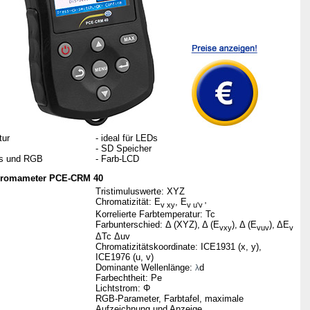
tur
- ideal für LEDs
- SD Speicher
lus und RGB
- Farb-LCD
hromameter PCE-CRM 40
Tristimuluswerte: XYZ
Chromatizität: E
, E
v xy
v u'v '
Korrelierte Farbtemperatur: Tc
Farbunterschied: Δ (XYZ), Δ (E
), Δ (E
), ΔE
vxy
vuv
v
ΔTc Δuv
Chromatizitätskoordinate: ICE1931 (x, y),
ICE1976 (u, v)
Dominante Wellenlänge:
d
λ
Farbechtheit: Pe
Lichtstrom: Φ
RGB-Parameter, Farbtafel, maximale
Aufzeichnung und Anzeige