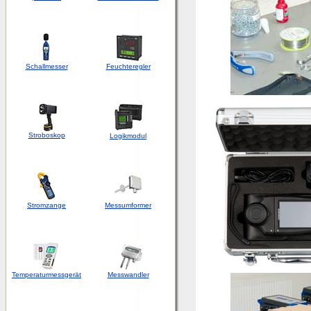
Schallmesser
Feuchteregler
Stroboskop
Logikmodul
Stromzange
Messumformer
Temperaturmessgerät
Messwandler