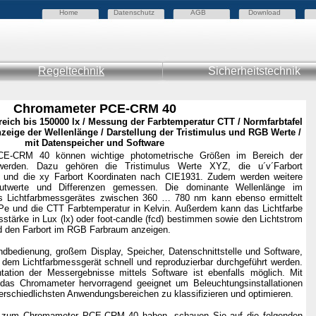
Home
Datenschutz
AGB
Download
Regeltechnik
Sicherheitstechnik
Chromameter PCE-CRM 40
ich bis 150000 lx / Messung der Farbtemperatur CTT / Normfarbtafel
zeige der Wellenlänge / Darstellung der Tristimulus und RGB Werte /
mit Datenspeicher und Software
E-CRM 40 können wichtige photometrische Größen im Bereich der
erden. Dazu gehören die Tristimulus Werte XYZ, die u´v´Farbort
 und die xy Farbort Koordinaten nach CIE1931. Zudem werden weitere
utwerte und Differenzen gemessen. Die dominante Wellenlänge im
es Lichtfarbmessgerätes zwischen 360 … 780 nm kann ebenso ermittelt
 Pe und die CTT Farbtemperatur in Kelvin. Außerdem kann das Lichtfarbe
stärke in Lux (lx) oder foot-candle (fcd) bestimmen sowie den Lichtstrom
nd den Farbort im RGB Farbraum anzeigen.
dbedienung, großem Display, Speicher, Datenschnittstelle und Software,
dem Lichtfarbmessgerät schnell und reproduzierbar durchgeführt werden.
ntation der Messergebnisse mittels Software ist ebenfalls möglich. Mit
t das Chromameter hervorragend geeignet um Beleuchtungsinstallationen
terschiedlichsten Anwendungsbereichen zu klassifizieren und optimieren.
en zum Chromameter PCE-CRM 40 haben, schauen Sie auf die folgenden