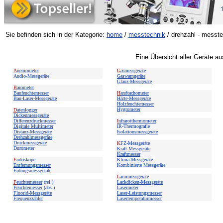
Sie befinden sich in der Kategorie:
home
/
messtechnik
/ drehzahl - messt
Eine Übersicht aller Geräte a
A
nemometer
G
asmessgeräte
Audio-Messgeräte
Gaswarngeräte
Glanz-Messgeräte
B
arometer
Baufeuchtemesser
H
andtachometer
Bau-Laser-Messgeräte
Härte-Messgeräte
Holzfeuchtemesser
Hygrometer
D
atenlogger
Dickenmessgeräte
Differenzdruckmesser
I
nfrarotthermometer
Digitale Multimeter
IR-Thermografie
Distanz-Messgeräte
Isolationsmessgeräte
Drehzahlmessgeräte
Druckmessgeräte
K
FZ-Messgeräte
Durometer
Kraft-Messgeräte
Kraftmesser
E
ndoskope
Klima-Messgeräte
Entfernungsmesser
Kombinierte Messgeräte
Erdungsmessgeräte
L
ärmmessgeräte
F
euchtemesser
(rel.)
Lackdicken-Messgeräte
Feuchtemesser
(abs.)
Lasermeter
Fluorid-Messgeräte
Laser-Leistungsmesser
Frequenzzähler
Lasertemperaturmesser