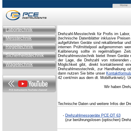
Home
Labortechnik
Drehzahl-Messtechnik für Profis im Labor
Messtechnik
(technische Datenblätter inklusive Preisen
aufgeführten Geräte sind rekalibrierbar un
Regeltechnik
internen Prüfmittelpool aufgenommen we
Kalibrierung sollte in regelmäßigen Z
Sicherheitstechnik
Drehzahlmesstechnik bietet Ihnen Geräte m
der Lage, die Drehzahl von rotierenden
Wägetechnik
Möglichkeit gibt, direkt kontaktierend
Drehzahlmesstechnik, zur Handhabung od
dann
nutzen Sie bitte unser
Kontaktformul
42 cent/min aus dem dt. Mobilfunknetz).
Un
Wir haben Drehz
Technische Daten und weitere Infos der D
-
Drehzahlmessgeräte PCE-DT 6
3
(zur berührungslosen (optischen) Drehza