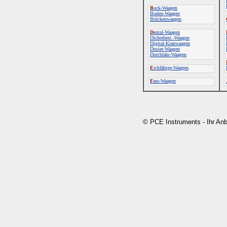
B
ock-Waagen
Boden-Waagen
Brückenwaagen
D
ental-Waagen
Dichtebest.-Waagen
Digital-Kranwaagen
Dosier-Waagen
Durchfahr-Waagen
E
ichfähige-Waagen
F
ass-Waagen
© PCE Instruments - Ihr An