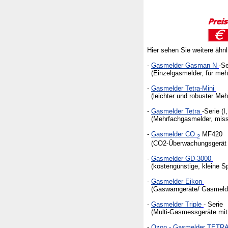
Hier sehen Sie weitere ähn
-
Gasmelder Gasman N
-Se
(Einzelgasmelder, für mehr
-
Gasmelder Tetra-Mini
(leichter und robuster Meh
-
Gasmelder Tetra
-Serie (I,
(Mehrfachgasmelder, misst 
-
Gasmelder CO
MF420
2
(CO2-Überwachungsgerät f
-
Gasmelder GD-3000
(kostengünstige, kleine Sp
-
Gasmelder Eikon
(Gaswarngeräte/ Gasmelder
-
Gasmelder Triple
- Serie
(Multi-Gasmessgeräte mit 
-
Ozon - Gasmelder TETR