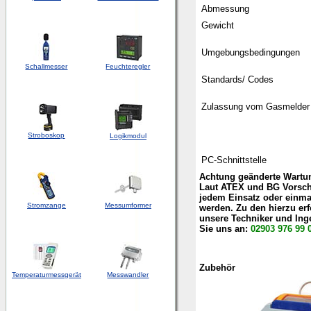
Abmessung
Gewicht
Umgebungsbedingungen
Schallmesser
Feuchteregler
Standards/ Codes
Zulassung vom Gasmelder
Stroboskop
Logikmodul
PC-Schnittstelle
Achtung geänderte Wartun
Laut ATEX und BG Vorschr
jedem Einsatz oder einmal
Stromzange
Messumformer
werden. Zu den hierzu er
unsere Techniker und Ing
Sie uns an:
02903 976 99 
Zubehör
Temperaturmessgerät
Messwandler