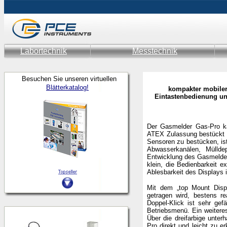
Labortechnik
Messtechnik
Besuchen Sie unseren virtuellen
Blätterkatalog!
kompakter mobiler
Eintastenbedienung un
Der Gasmelder Gas-Pro k
ATEX Zulassung bestückt w
Sensoren zu bestücken, ist
Abwasserkanälen, Mülldep
Entwicklung des Gasmelder
klein, die Bedienbarkeit 
Ablesbarkeit des Displays
Mit dem „top Mount Disp
getragen wird, bestens r
Doppel-Klick ist sehr gef
Betriebsmenü. Ein weiteres
Über die dreifarbige unte
Pro direkt und leicht zu 