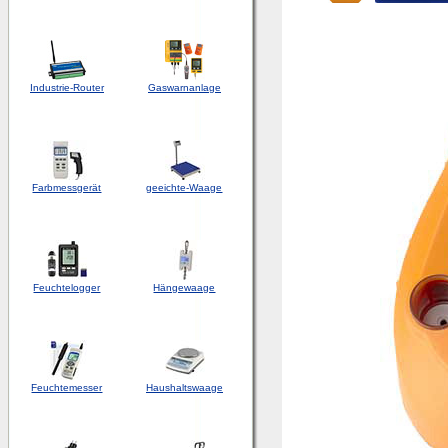
Industrie-Router
Gaswarnanlage
Farbmessgerät
geeichte-Waage
Feuchtelogger
Hängewaage
Feuchtemesser
Haushaltswaage