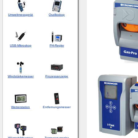
Umweltmessgerät
Oszilloskop
USB-Mikroskop
PH-Regler
Windstärkemesser
Prozessanzeige
Wetterstation
Entfernungsmesser
Wärmebildkamera
Temperaturregler