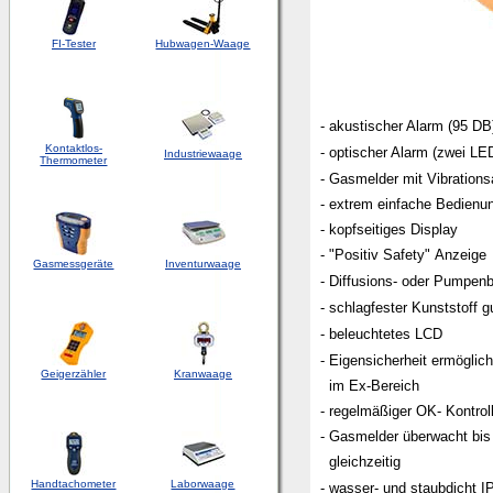
FI-Tester
Hubwagen-Waage
- akustischer Alarm (95 DB
Kontaktlos-
- optischer Alarm (zwei LED
Industriewaage
Thermometer
- Gasmelder mit Vibrations
- extrem einfache Bedienun
- kopfseitiges Display
- "Positiv Safety" Anzeige g
Gasmessgeräte
Inventurwaage
- Diffusions- oder Pumpenb
- schlagfester Kunststoff 
- beleuchtetes LCD
- Eigensicherheit ermöglic
Geigerzähler
Kranwaage
im Ex-Bereich
- regelmäßiger OK- Kontrol
- Gasmelder überwacht bi
gleichzeitig
Handtachometer
Laborwaage
- wasser- und staubdicht IP