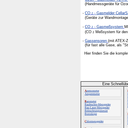
(Handmessgeräte für Ozon i
-
CO
- Gasmelder CellarS
2
(Geräte zur Wandmontage m
-
CO
- Gasmeßsystem
M
2
(CO
Meßsystem für den 
2
-
Gassensoren
(mit ATEX-Z
(für fast alle Gase, als "
Hier finden Sie die kompl
Eine Schnellüb
A
nemometer
Amperemeter
B
arometer
Baufeuchte-Messgeräte
Bau-Laser-Messgeräte
Beleuchtungsmesser
Boroskope
C
hlormessgeräte