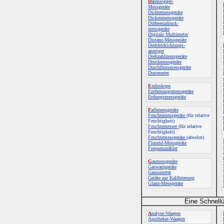
D
atenlogger-
Messgeräte
Dichtemessgeräte
Dickenmessgeräte
Differenzdruck-
messgeräte
Digitale Multimeter
Distanz-Messgeräte
Drehfeldrichtungs-
anzeiger
Drehzahlmessgeräte
Druckmessgeräte
Durchflussmessgeräte
Durometer
E
ndoskope
Entfernungsmessgeräte
Erdungsmessgeräte
F
arbmessgeräte
Feuchtemessgeräte
(für relative
Feuchtigkeit)
Feuchtemesser
(für relative
Feuchtigkeit)
Feuchtemessgeräte
(absolut)
Fluorid-Messgeräte
Frequenzzähler
G
asmessgeräte
Gaswarngeräte
Gaussmeter
Geräte zur Kalibrierung
Glanz-Messgeräte
Eine Schnellü
A
nalyse-Waagen
Apotheker-Waagen