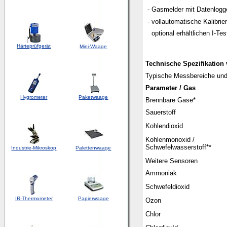
- Gasmelder mit Datenlogg
- vollautomatische Kalibrie
optional erhältlichen I-Tes
Härteprüfgerät
Mini-Waage
Technische Spezifikatio
Typische Messbereiche und
Parameter / Gas
Hygrometer
Paketwaage
Brennbare Gase*
Sauerstoff
Kohlendioxid
Kohlenmonoxid /
Schwefelwasserstoff**
Industrie-Mikroskop
Palettenwaage
Weitere Sensoren
Ammoniak
Schwefeldioxid
IR-Thermometer
Papierwaage
Ozon
Chlor