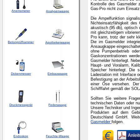
Kontrolle des Gasmelder z
Gas-Pro nicht zum Einsatz
Anemometer
Analysenwaage
Die Ampelfunktion signalis
Nichteinsatzfähigkeit de
akustisch (95 db), optisch
mit gleichzeitigem vibrie
Pro kann, trotz der sehr 
Die im Gasmelder integri
Betonprüfhammer
Apothekerwaage
Ansaugkappe eingeschaltet
ohne Pumpenbetrieb oder
Gaskonzentrationen werde
Gasmelder hinterlegt. Neb
Haupt- und Voralarm, Kali
Speicher hinterlegt. Die
Dickenmesser
Einbauwaage
Ladestation mit Interface 
Befestigung an der Arbeits
einer Öse versehen. Der 
Schifffahrt gemäß der SOL
Sollten Sie weitere Fra
technischen Daten oder n
Druckmessgerät
Federwaage
Unsere Techniker und Ingen
Produkten auf dem Geb
Deutschland GmbH.
Weit
Gasmelder
folgen.
Endoskop
Feuchte-Waage