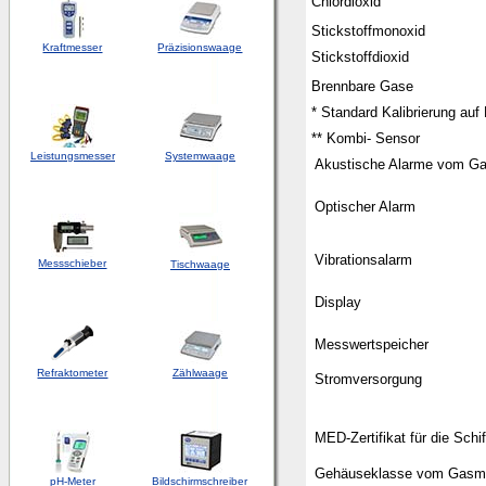
Chlordioxid
Stickstoffmonoxid
Kraftmesser
Präzisionswaage
Stickstoffdioxid
Brennbare Gase
* Standard Kalibrierung auf
** Kombi- Sensor
Leistungsmesser
Systemwaage
Akustische Alarme vom G
Optischer Alarm
Vibrationsalarm
Messschieber
Tischwaage
Display
Messwertspeicher
Refraktometer
Zählwaage
Stromversorgung
MED-Zertifikat für die Schif
Gehäuseklasse vom Gasm
pH-Meter
Bildschirmschreiber