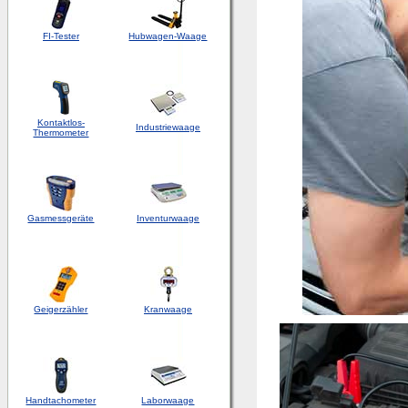
FI-Tester
Hubwagen-Waage
Kontaktlos-
Industriewaage
Thermometer
Gasmessgeräte
Inventurwaage
Geigerzähler
Kranwaage
Handtachometer
Laborwaage