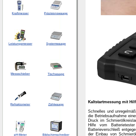
Kraftmesser
Präzisionswaage
Leistungsmesser
Systemwaage
Messschieber
Tischwaage
Kaltstartmessung mit Hilf
Refraktometer
Zählwaage
Schnelles und unregelmäßi
die Betriebsaufnahme ein
Druck im Schmierölkreislau
Hilfe vom Batterietest
Batterieverschleiß entge
der Einbau von Schmierö
pH-Meter
Bildschirmschreiber