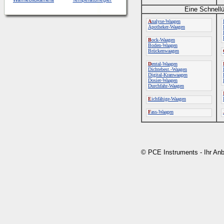
Eine Schnellü
A
nalyse-Waagen
Apotheker-Waagen
B
ock-Waagen
Boden-Waagen
Brückenwaagen
D
ental-Waagen
Dichtebest.-Waagen
Digital-Kranwaagen
Dosier-Waagen
Durchfahr-Waagen
E
ichfähige-Waagen
F
ass-Waagen
© PCE Instruments - Ihr An