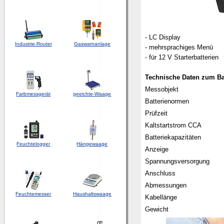
- LC Display
Industrie-Router
Gaswarnanlage
- mehrsprachiges Menü
- für 12 V Starterbatterien
Technische Daten zum Ba
Messobjekt
Farbmessgerät
geeichte-Waage
Batterienormen
Prüfzeit
Kaltstartstrom CCA
Batteriekapazitäten
Feuchtelogger
Hängewaage
Anzeige
Spannungsversorgung
Anschluss
Abmessungen
Feuchtemesser
Haushaltswaage
Kabellänge
Gewicht