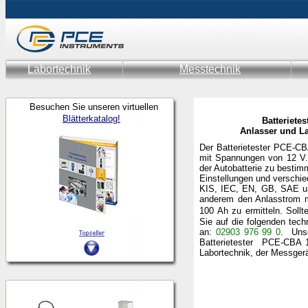
Labortechnik
Messtechnik
Besuchen Sie unseren virtuellen
Blätterkatalog!
Batteriete
Anlasser und L
Der Batterietester PCE-CB
mit Spannungen von 12 V. 
der Autobatterie zu bestimm
Einstellungen und verschied
KIS, IEC, EN, GB, SAE und
anderem den Anlasstrom m
100 Ah zu ermitteln.
Soll
Sie auf die folgenden tec
an:
02903 976 99 0
. Unse
Batterietester PCE-CBA 1
Labortechnik, der Messge