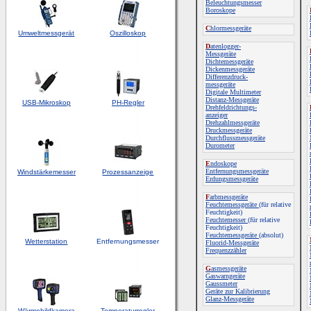
Beleuchtungsmesser
Boroskope
C
hlormessgeräte
Umweltmessgerät
Oszilloskop
D
atenlogger-
Messgeräte
Dichtemessgeräte
Dickenmessgeräte
Differenzdruck-
messgeräte
Digitale Multimeter
Distanz-Messgeräte
USB-Mikroskop
PH-Regler
Drehfeldrichtungs-
anzeiger
Drehzahlmessgeräte
Druckmessgeräte
Durchflussmessgeräte
Durometer
E
ndoskope
Entfernungsmessgeräte
Windstärkemesser
Prozessanzeige
Erdungsmessgeräte
F
arbmessgeräte
Feuchtemessgeräte
(für relative
Feuchtigkeit)
Feuchtemesser
(für relative
Feuchtigkeit)
Feuchtemessgeräte
(absolut)
Wetterstation
Entfernungsmesser
Fluorid-Messgeräte
Frequenzzähler
G
asmessgeräte
Gaswarngeräte
Gaussmeter
Geräte zur Kalibrierung
Glanz-Messgeräte
Wärmebildkamera
Temperaturregler