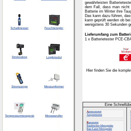
gewährleisten Batterietest
dem Fall, dass man nicht 
Batterie im Winter ihre Tau
Das kann dazu führen, dass
kann geprüft werden ob bei
wenigstens 30 Sekunden ge
Schallmesser
Feuchteregler
Lieferumfang zum
Batter
1 x Batterietester PCE-CB
Stroboskop
Logikmodul
Hier finden Sie die kompl
Stromzange
Messumformer
Eine Schnellüb
A
nemometer
Amperemeter
Temperaturmessgerät
Messwandler
B
arometer
Baufeuchte-Messgeräte
Bau-Laser-Messgeräte