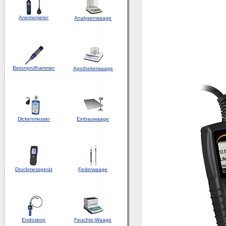
Anemometer
Analysenwaage
Betonprüfhammer
Apothekerwaage
Dickenmesser
Einbauwaage
Druckmessgerät
Federwaage
Endoskop
Feuchte-Waage