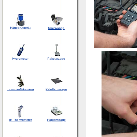
Härteprüfgerät
Mini-Waage
Hygrometer
Paketwaage
Industrie-Mikroskop
Palettenwaage
IR-Thermometer
Papierwaage