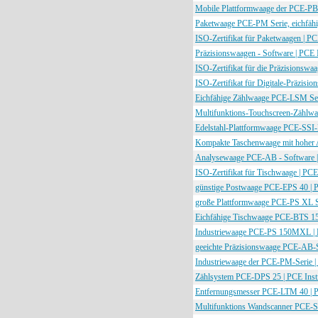
Mobile Plattformwaage der PCE-PB 
Paketwaage PCE-PM Serie, eichfähi
ISO-Zertifikat für Paketwaagen | P
Präzisionswaagen - Software | PCE 
ISO-Zertifikat für die Präzisionswa
ISO-Zertifikat für Digitale-Präzisi
Eichfähige Zählwaage PCE-LSM Ser
Multifunktions-Touchscreen-Zählw
Edelstahl-Plattformwaage PCE-SSI-
Kompakte Taschenwaage mit hoher 
Analysewaage PCE-AB - Software |
ISO-Zertifikat für Tischwaage | PCE
günstige Postwaage PCE-EPS 40 | 
große Plattformwaage PCE-PS XL Se
Eichfähige Tischwaage PCE-BTS 15
Industriewaage PCE-PS 150MXL | 
geeichte Präzisionswaage PCE-AB-S
Industriewaage der PCE-PM-Serie |
Zählsystem PCE-DPS 25 | PCE Inst
Entfernungsmesser PCE-LTM 40 | P
Multifunktions Wandscanner PCE-S