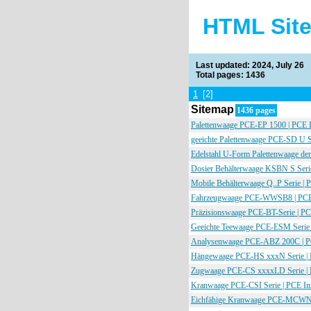
HTML Sit
Last updated: 2024, July 26
Total pages: 1436
1
[2]
Sitemap
1436 pages
Palettenwaage PCE-EP 1500 | PCE 
geeichte Palettenwaage PCE-SD U S
Edelstahl U-Form Palettenwaage de
Dosier Behälterwaage KSBN S Serie
Mobile Behälterwaage Q..P Serie | 
Fahrzeugwaage PCE-WWSB8 | PCE 
Präzisionswaage PCE-BT-Serie | PC
Geeichte Teewaage PCE-ESM Serie 
Analysenwaage PCE-ABZ 200C | P
Hängewaage PCE-HS xxxN Serie | 
Zugwaage PCE-CS xxxxLD Serie | 
Kranwaage PCE-CSI Serie | PCE In
Eichfähige Kranwaage PCE-MCWNT-