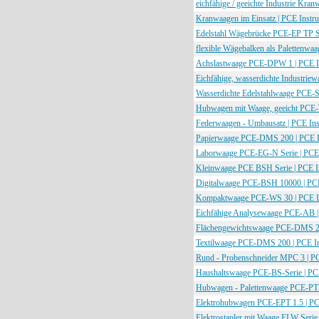
eichfähige / geeichte Industrie 
Kranwaagen im Einsatz | PCE Instr
Edelstahl Wägebrücke PCE-EP TP S
flexible Wägebalken als Palettenwaa
Achslastwaage PCE-DPW 1 | PCE I
Eichfähige, wasserdichte Industri
Wasserdichte Edelstahlwaage PCE-S
Hubwagen mit Waage, geeicht PC
Federwaagen - Umbausatz | PCE In
Papierwaage PCE-DMS 200 | PCE I
Laborwaage PCE-EG-N Serie | PCE 
Kleinwaage PCE BSH Serie | PCE I
Digitalwaage PCE-BSH 10000 | PCE
Kompaktwaage PCE-WS 30 | PCE I
Eichfähige Analysewaage PCE-AB |
Flächengewichtswaage PCE-DMS 20
Textilwaage PCE-DMS 200 | PCE I
Rund - Probenschneider MPC 3 | P
Haushaltswaage PCE-BS-Serie | PC
Hubwagen - Palettenwaage PCE-PTS
Elektrohubwagen PCE-EPT 1.5 | PC
Elektrostapler mit Waage ELW Serie