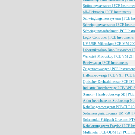
Strömungssensoren | PCE Instrumen
pH-Elektroden | PCE Instruments
Schwingungsmesssysteme | PCE Ins
Schwingungssensoren | PCE Instru
Schwingungsaufnehmer | PCE Instr
Logik-Controller | PCE Instruments
UV-USB-Mikroskop PCE-MM 200U
Labormikroskop Bino Researcher | 
Werkstatt-Mikroskop PCE-VM 21 | 
Briefwaagen | PCE Instruments
Zeigertischwaagen | PCE Instrument
Halbmikrowaage PCE-VXI | PCE In
Optischer Drehzahlmesser PCE-DT 
Industrie Digitalanzeige PCE-BPD S
Xenon – Handstroboskop SB | PCE 
Akku-betriebenenes Stroboskop Nov
Kabellängenmessgerät PCE-CLT 10 
Solarmessgerät Evomex TM 750 | P
Solarmodul-Prüfgerät Greentest FT
Kabelortungsgerät Easyloc | PCE In
Multimeter PCE-ODM 12 | PCE Ins