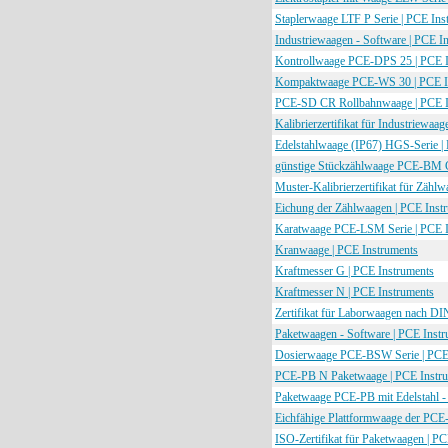
Staplerwaage LTF P Serie | PCE Ins
Industriewaagen - Software | PCE I
Kontrollwaage PCE-DPS 25 | PCE I
Kompaktwaage PCE-WS 30 | PCE I
PCE-SD CR Rollbahnwaage | PCE I
Kalibrierzertifikat für Industriewaa
Edelstahlwaage (IP67) HGS-Serie |
günstige Stückzählwaage PCE-BM C 
Muster-Kalibrierzertifikat für Zähl
Eichung der Zählwaagen | PCE Inst
Karatwaage PCE-LSM Serie | PCE I
Kranwaage | PCE Instruments
Kraftmesser G | PCE Instruments
Kraftmesser N | PCE Instruments
Zertifikat für Laborwaagen nach DI
Paketwaagen - Software | PCE Inst
Dosierwaage PCE-BSW Serie | PCE
PCE-PB N Paketwaage | PCE Instr
Paketwaage PCE-PB mit Edelstahl - 
Eichfähige Plattformwaage der PCE
ISO-Zertifikat für Paketwaagen | P