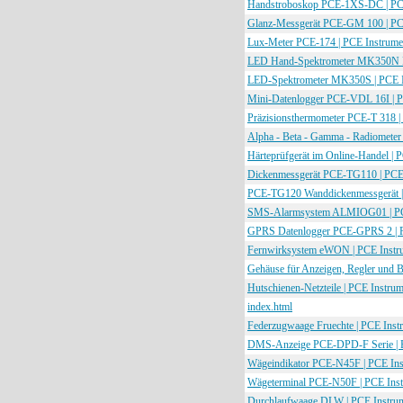
Handstroboskop PCE-1XS-DC | PC
Glanz-Messgerät PCE-GM 100 | PC
Lux-Meter PCE-174 | PCE Instrume
LED Hand-Spektrometer MK350N P
LED-Spektrometer MK350S | PCE I
Mini-Datenlogger PCE-VDL 16I | P
Präzisionsthermometer PCE-T 318 |
Alpha - Beta - Gamma - Radiometer
Härteprüfgerät im Online-Handel | 
Dickenmessgerät PCE-TG110 | PCE
PCE-TG120 Wanddickenmessgerät |
SMS-Alarmsystem ALMIOG01 | PC
GPRS Datenlogger PCE-GPRS 2 | P
Fernwirksystem eWON | PCE Instr
Gehäuse für Anzeigen, Regler und B
Hutschienen-Netzteile | PCE Instru
index.html
Federzugwaage Fruechte | PCE Inst
DMS-Anzeige PCE-DPD-F Serie | P
Wägeindikator PCE-N45F | PCE Ins
Wägeterminal PCE-N50F | PCE Ins
Durchlaufwaage DLW | PCE Instru