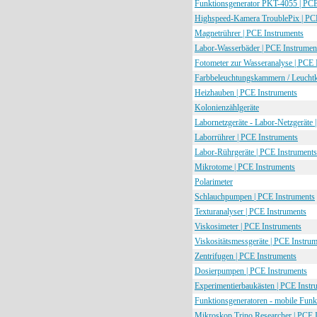
Funktionsgenerator PKT-4055 | PCE
Highspeed-Kamera TroublePix | PC
Magnetrührer | PCE Instruments
Labor-Wasserbäder | PCE Instrumen
Fotometer zur Wasseranalyse | PCE 
Farbbeleuchtungskammern / Leuchtk
Heizhauben | PCE Instruments
Kolonienzählgeräte
Labornetzgeräte - Labor-Netzgeräte 
Laborrührer | PCE Instruments
Labor-Rührgeräte | PCE Instruments
Mikrotome | PCE Instruments
Polarimeter
Schlauchpumpen | PCE Instruments
Texturanalyser | PCE Instruments
Viskosimeter | PCE Instruments
Viskositätsmessgeräte | PCE Instru
Zentrifugen | PCE Instruments
Dosierpumpen | PCE Instruments
Experimentierbaukästen | PCE Instr
Funktionsgeneratoren - mobile Funk
Mikroskop Trino Researcher | PCE 