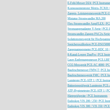
E-Feld-Messer DZ4 | PCE Instrume
Komponententester Metrix-TCX01 |
Zangen- Leistungsmessgerät PCE-U
Miniatur-Stromwandler MA 200
Flex-Stromwandler AmpFLEX | PCE
Stromzangenadapter Y-Serie | PCE 
Stromwandler-Zangen PAC2x-Serie 
Isolationsmessgerät für Hochspan
Speicheroszilloskop PCE-DSO5000 
Zangenamperemeter PCE-HDC 10 | 
8-Kanal-Logger DaqPro | PCE Inst
Laser-Entfernungsmesser PCE-LRF 
CO2-Messgerät PCE-AC 4000 | PCE
Baufeuchtemesser FMW-T | PCE In
Baufeuchtemessgerät FMC | PCE In
Lumitester PCE-ATP 1 | PCE Instru
Bakterienprüfgerät Lumitester PCE-
ATP-Hygienetester PCE-ATP 1 | PC
Härteprüfgeräte | PCE Instruments
Endoskop VIS 200 / 250 | PCE Inst
Endoskop VIS 300 / VIS 350 | PCE