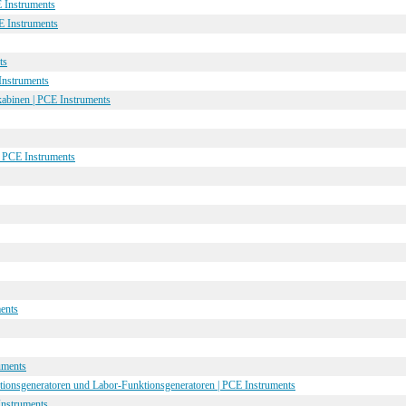
 Instruments
E Instruments
ts
Instruments
abinen | PCE Instruments
| PCE Instruments
ments
uments
tionsgeneratoren und Labor-Funktionsgeneratoren | PCE Instruments
Instruments