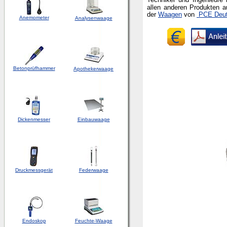
allen anderen Produkten 
der
Waagen
von
PCE Deut
Anemometer
Analysenwaage
Betonprüfhammer
Apothekerwaage
Dickenmesser
Einbauwaage
Druckmessgerät
Federwaage
Endoskop
Feuchte-Waage