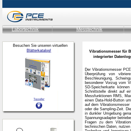
Labortechnik
Messtechnik
Besuchen Sie unseren virtuellen
Blätterkatalog!
Vibrationsmesser für 
integrierter Datenlo
Der
Vibrationsmesser
PCE-
Überprüfung von vibrie
Beschleunigung, Schwing
besonderer Vorzug vom
V
SD-Speicherkarte könne
Schnittstelle direkt auf 
Messfunktionen RMS, Max
einen Data-Hold-Button um
auf dem Vibrationsmesser 
oder die Sampling-Zeit. D
in dunkler Umgebung genau
Spannungsadapter betriebe
Fragen zu dem Vibrati
techn
ischen Daten, nutzen
Techniker und Ingenieure