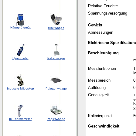
Relative Feuchte
Spannungsversorgung
Gewicht
Härteprüfgerät
Mini-Waage
Abmessungen
Elektrische Spezifikation
Beschleunigung
Hygrometer
Paketwaage
m
Messfunktionen
T
M
Messbereich
0
Auflösung
0
Industrie-Mikroskop
Palettenwaage
Genauigkeit
±
v
b
2
Kalibrierpunkt
5
IR-Thermometer
Papierwaage
Geschwindigkeit
m