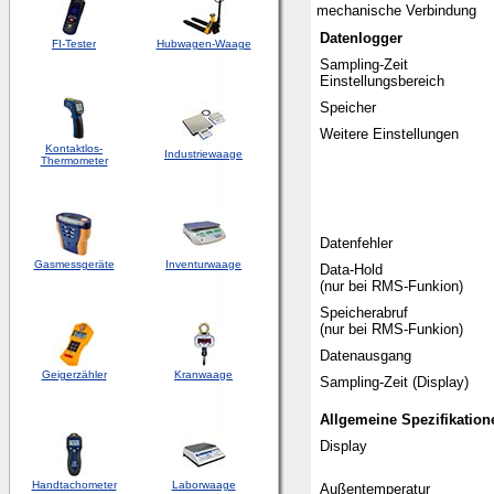
mechanische
Verbindung
Datenlogger
FI-Tester
Hubwagen-Waage
Sampling-Zeit
Einstellungsbereich
Speicher
Weitere Einstellungen
Kontaktlos-
Industriewaage
Thermometer
Datenfehler
Gasmessgeräte
Inventurwaage
Data-Hold
(nur bei RMS-Funkion)
Speicherabruf
(nur bei RMS-Funkion)
Datenausgang
Geigerzähler
Kranwaage
Sampling-Zeit (Display)
Allgemeine Spezifikation
Display
Handtachometer
Laborwaage
Außentemperatur