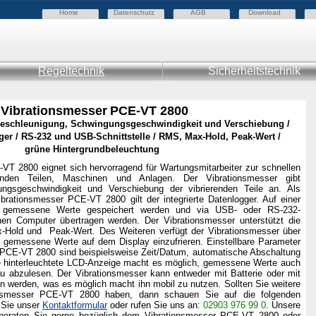
Home
Datenschutz
AGB
Download
Regeltechnik
Sicherheitstechnik
Vibrationsmesser
PCE-VT 2800
Beschleunigung, Schwingungsgeschwindigkeit und Verschiebung /
gger / RS-232 und USB-Schnittstelle / RMS, Max-Hold, Peak-Wert /
grüne Hintergrundbeleuchtung
VT 2800
eignet sich hervorragend für Wartungsmitarbeiter zur schnellen
renden Teilen, Maschinen und Anlagen. Der Vibrationsmesser gibt
ungsgeschwindigkeit und Verschiebung
der vibrierenden Teile
an. Als
ibrationsmesser
PCE-VT 2800 gilt der integrierte Datenlogger. Auf einer
n gemessene Werte gespeichert werden und
v
ia
USB
-
oder RS-232-
einen Computer übertragen werden. Der
Vibrationsmesser
unterstützt die
-Hold und
Peak-Wert. Des Weiteren verfügt der
Vibrationsmesser
über
gemessene Werte auf dem Display einzufrieren. Einstellbare Parameter
PCE-VT 2800 sind beispielsweise Zeit/Datum, automatische Abschaltung
ie hinterleuchtete LCD-Anzeige macht es möglich, gemessene Werte auch
 abzulesen. Der Vibrationsmesser kann entweder mit Batterie oder mit
n werden, was es möglich macht ihn mobil zu nutzen. Sollten Sie weitere
onsmesser PCE-VT 2800
haben, dann schauen Sie auf die folgenden
 Sie unser
Kontaktformular
oder rufen Sie uns an:
02903 976 99 0
.
Unsere
 beraten Sie gerne bezüglich dem
Vibrationsmesser PCE-VT 2800
oder