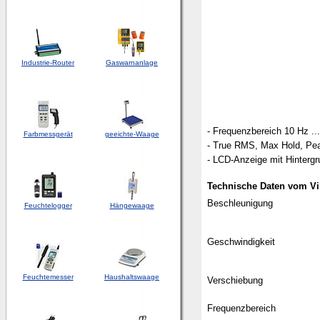
Industrie-Router
Gaswarnanlage
-
Frequenzbereich 10 Hz ..
Farbmessgerät
geeichte-Waage
- True RMS, Max Hold, Pe
- LCD-Anzeige mit Hinterg
Technische Daten
vom Vi
Beschleunigung
Feuchtelogger
Hängewaage
Geschwindigkeit
Feuchtemesser
Haushaltswaage
Verschiebung
Frequenzbereich