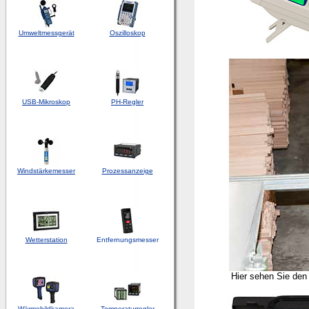
Umweltmessgerät
Oszilloskop
USB-Mikroskop
PH-Regler
Windstärkemesser
Prozessanzeige
Wetterstation
Entfernungsmesser
Hier sehen Sie den
Wärmebildkamera
Temperaturregler