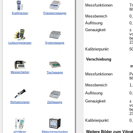
Messfunktionen
T
M
Kraftmesser
Präzisionswaage
Messbereich
0
Auflösung
0
Genauigkeit
± 
v
be
23
Leistungsmesser
Systemwaage
Kalibrierpunkt
5
Verschiebung
Messschieber
Tischwaage
Messfunktionen
P
M
Messbereich
1
Auflösung
0
Genauigkeit
± 
Refraktometer
Zählwaage
v
be
23
Kalibrierpunkt
0
Weitere Bilder zum Vibr
pH-Meter
Bildschirmschreiber