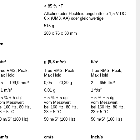
< 85 % r.F
Alkaline oder Hochleistungsbatterie 1,5 V DC
6 x (UM3, AA) oder gleichwertige
515 g
203 x 76 x 38 mm
en
/s²
g (9,8 m/s²)
ft/s²
rue RMS, Peak,
True RMS, Peak,
True RMS, Peak,
ax Hold
Max Hold
Max Hold
,5 … 199,9 m/s²
0,05 … 20,39 g
2 … 656 ft/s²
,1 m/s²
0,01 g
1 ft/s²
 5 % + 5 dgt.
± 5 % + 5 dgt.
± 5 % + 5 dgt.
om Messwert
vom Messwert
vom Messwert
ei 160 Hz, 80 Hz,
bei 160 Hz, 80 Hz,
bei 160 Hz, 80 Hz,
3 ± 5 °C
23 ± 5 °C
23 ± 5 °C
0 m/S² (160 Hz)
50 m/S² (160 Hz)
50 m/S² (160 Hz)
m/s
cm/s
inch/s