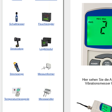
Schallmesser
Feuchteregler
Stroboskop
Logikmodul
Stromzange
Messumformer
Hier sehen Sie die 
Vibrationsmesser
Temperaturmessgerät
Messwandler