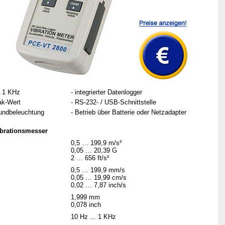
. 1 KHz
- integrierter Datenlogger
ak-Wert
- RS-232- / USB-Schnittstelle
rundbeleuchtung
- Betrieb über Batterie oder Netzadapter
brationsmesser
0,5 … 199,9 m/s²
0,05 … 20,39 G
2 … 656 ft/s²
0,5 … 199,9 mm/s
0,05 … 19,99 cm/s
0,02 … 7,87 inch/s
1,999 mm
0,078 inch
10 Hz ... 1 KHz