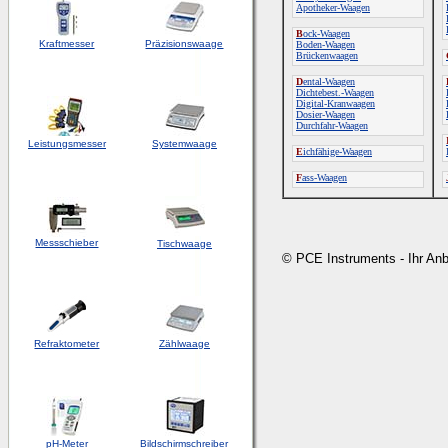
Apotheker-Waagen
B
ock-Waagen
Kraftmesser
Präzisionswaage
Boden-Waagen
Brückenwaagen
D
ental-Waagen
Dichtebest.-Waagen
Digital-Kranwaagen
Dosier-Waagen
Durchfahr-Waagen
Leistungsmesser
Systemwaage
E
ichfähige-Waagen
F
ass-Waagen
Messschieber
Tischwaage
© PCE Instruments - Ihr An
Refraktometer
Zählwaage
pH-Meter
Bildschirmschreiber