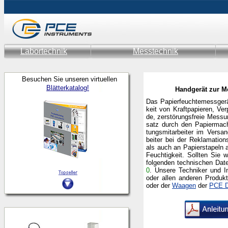
Labortechnik
Messtechnik
Besuchen Sie unseren virtuellen
Blätterkatalog!
Handgerät zur M
Das Papierfeuchtemessge
keit von Kraftpapieren, V
de, zerstörungsfreie Messu
satz durch den Papiermach
tungsmitarbeiter im Versa
beiter bei der Reklamatio
als auch an Papierstapeln 
Feuchtigkeit.
Sollten Sie 
folgenden technischen Dat
0
.
Unsere Techniker und I
oder allen anderen Produ
oder der
Waagen
der
PCE D