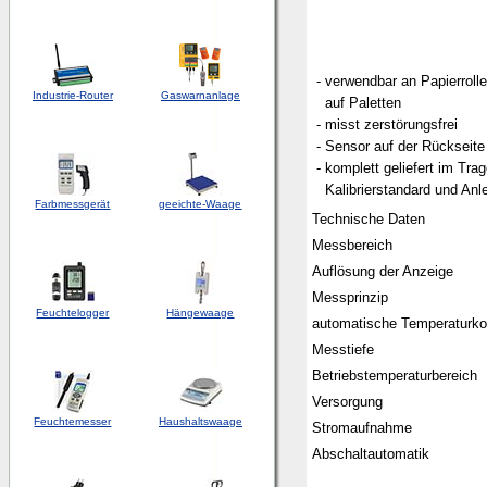
- verwendbar an Papierroll
Industrie-Router
Gaswarnanlage
auf Paletten
- misst zerstörungsfrei
- Sensor auf der Rückseite
- komplett geliefert im Trag
Kalibrierstandard und Anle
Farbmessgerät
geeichte-Waage
Technische Daten
Messbereich
Auflösung der Anzeige
Messprinzip
Feuchtelogger
Hängewaage
automatische Temperaturk
Messtiefe
Betriebstemperaturbereich
Versorgung
Feuchtemesser
Haushaltswaage
Stromaufnahme
Abschaltautomatik