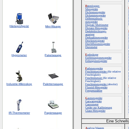
D
atenlogger-
Messgeräte
Dichtemessgeräte
Dickenmessgeräte
Differenzdruck-
messgeräte
Digitale Multimeter
Härteprüfgerät
Mini-Waage
Distanz-Messgeräte
Drehfeldrichtungs-
anzeiger
Drehzahlmessgeräte
Druckmessgeräte
Durchflussmessgeräte
Durometer
E
ndoskope
Hygrometer
Paketwaage
Entfernungsmessgeräte
Erdungsmessgeräte
F
arbmessgeräte
Feuchtemessgeräte
(für relative
Feuchtigkeit)
Feuchtemesser
(für relative
Feuchtigkeit)
Industrie-Mikroskop
Palettenwaage
Feuchtemessgeräte
(absolut)
Fluorid-Messgeräte
Frequenzzähler
G
asmessgeräte
Gaswarngeräte
Gaussmeter
Geräte zur Kalibrierung
Glanz-Messgeräte
IR-Thermometer
Papierwaage
Eine Schnellü
A
nalyse-Waagen