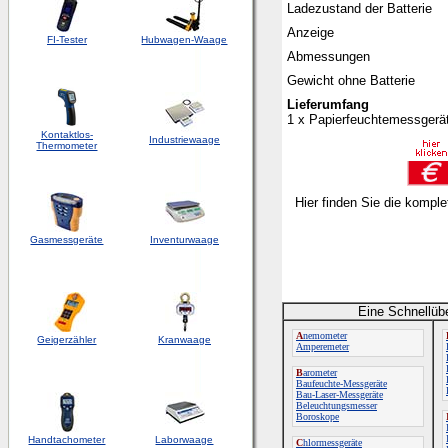
Ladezustand der Batterie
Anzeige
FI-Tester
Hubwagen-Waage
Abmessungen
Gewicht ohne Batterie
Lieferumfang
1 x
Papierfeuchtemessgerät M
Kontaktlos-
Industriewaage
Thermometer
Hier finden Sie die kompl
Gasmessgeräte
Inventurwaage
Eine Schnellüb
A
nemometer
Geigerzähler
Kranwaage
Amperemeter
B
arometer
Baufeuchte-Messgeräte
Bau-Laser-Messgeräte
Beleuchtungsmesser
Boroskope
Handtachometer
Laborwaage
C
hlormessgeräte