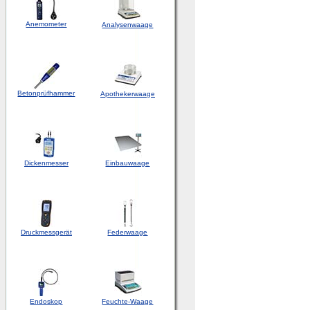
Anemometer
Analysenwaage
Betonprüfhammer
Apothekerwaage
Dickenmesser
Einbauwaage
Druckmessgerät
Federwaage
Endoskop
Feuchte-Waage