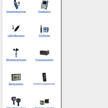
Umweltmessgerät
Oszilloskop
USB-Mikroskop
PH-Regler
Windstärkemesser
Prozessanzeige
Wetterstation
Entfernungsmesser
Wärmebildkamera
Temperaturregler