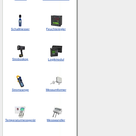
Schallmesser
Feuchteregler
Stroboskop
Logikmodul
Stromzange
Messumformer
Temperaturmessgerät
Messwandler