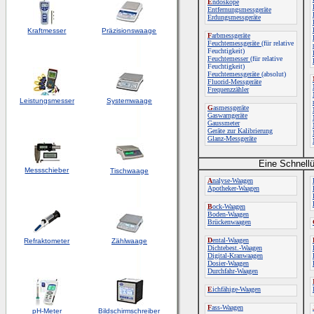
E
ndoskope
Entfernungsmessgeräte
Erdungsmessgeräte
Kraftmesser
Präzisionswaage
F
arbmessgeräte
Feuchtemessgeräte
(für relative
Feuchtigkeit)
Feuchtemesser
(für relative
Feuchtigkeit)
Feuchtemessgeräte
(absolut)
Fluorid-Messgeräte
Frequenzzähler
Leistungsmesser
Systemwaage
G
asmessgeräte
Gaswarngeräte
Gaussmeter
Geräte zur Kalibrierung
Glanz-Messgeräte
Eine Schnellü
Messschieber
Tischwaage
A
nalyse-Waagen
Apotheker-Waagen
B
ock-Waagen
Boden-Waagen
Brückenwaagen
D
ental-Waagen
Refraktometer
Zählwaage
Dichtebest.-Waagen
Digital-Kranwaagen
Dosier-Waagen
Durchfahr-Waagen
E
ichfähige-Waagen
F
ass-Waagen
pH-Meter
Bildschirmschreiber