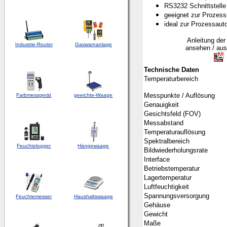
RS3232 Schnittstelle
geeignet zur Prozes
ideal zur Prozessaut
A
nleitung de
Industrie-Router
Gaswarnanlage
ansehen / aus
Technische Daten
Temperaturbereich
Messpunkte / Auflösung
Farbmessgerät
geeichte-Waage
Genauigkeit
Gesichtsfeld (FOV)
Messabstand
Temperaturauflösung
Spektralbereich
Feuchtelogger
Hängewaage
Bildwiederholungsrate
Interface
Betriebstemperatur
Lagertemperatur
Luftfeuchtigkeit
Spannungsversorgung
Feuchtemesser
Haushaltswaage
Gehäuse
Gewicht
Maße