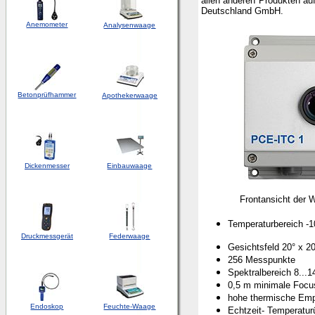
allen anderen Produkten au
Deutschland GmbH.
Anemometer
Analysenwaage
Betonprüfhammer
Apothekerwaage
Dickenmesser
Einbauwaage
Frontansicht der
Temperaturbereich -1
Druckmessgerät
Federwaage
Gesichtsfeld 20° x 2
256 Messpunkte
Spektralbereich 8...
0,5 m minimale Focu
hohe thermische Empf
Endoskop
Feuchte-Waage
Echtzeit- Temperatu