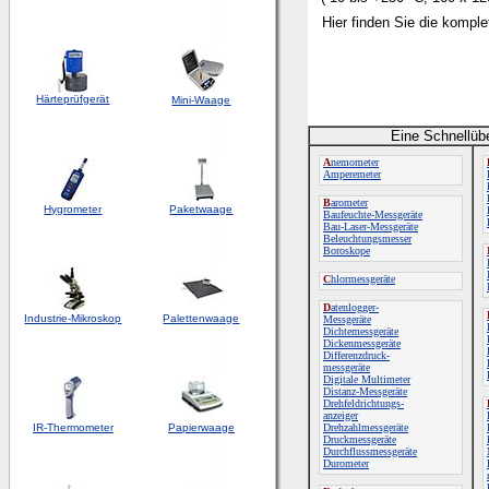
Hier finden Sie die kompl
Härteprüfgerät
Mini-Waage
Eine Schnellüb
A
nemometer
Amperemeter
B
arometer
Hygrometer
Paketwaage
Baufeuchte-Messgeräte
Bau-Laser-Messgeräte
Beleuchtungsmesser
Boroskope
C
hlormessgeräte
D
atenlogger-
Industrie-Mikroskop
Palettenwaage
Messgeräte
Dichtemessgeräte
Dickenmessgeräte
Differenzdruck-
messgeräte
Digitale Multimeter
Distanz-Messgeräte
Drehfeldrichtungs-
anzeiger
IR-Thermometer
Papierwaage
Drehzahlmessgeräte
Druckmessgeräte
Durchflussmessgeräte
Durometer