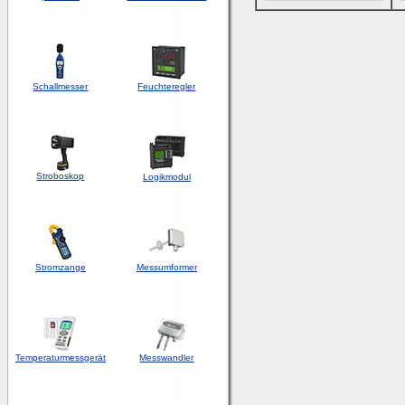
Schallmesser
Feuchteregler
Stroboskop
Logikmodul
Stromzange
Messumformer
Temperaturmessgerät
Messwandler