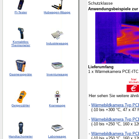
Schutzklasse
Anwendungsbeispiele zur
FI-Tester
Hubwagen-Waage
Kontaktlos-
Industriewaage
Thermometer
Lieferumfang
1 x Wärmekamera PCE-ITC 1
Gasmessgeräte
Inventurwaage
Hier sehen Sie weitere ähn
-
Wärmebildkamera Typ PC
Geigerzähler
Kranwaage
(-10 bis +300 °C, 47 x 47 P
-
Wärmebildkamera Typ PC
(-10 bis +250 °C, 160 x 12
-
Wärmebildkamera Typ PC
Handtachometer
Laborwaage
(-10 bis +250 °C, 160 x 120