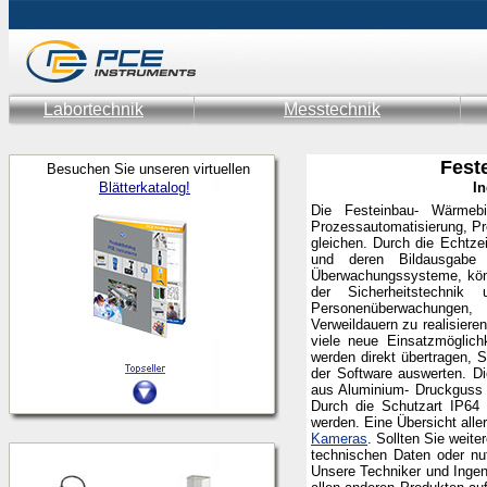
Labortechnik
Messtechnik
Fest
Besuchen Sie unseren virtuellen
Blätterkatalog!
I
Die Festeinbau- Wärmeb
Prozessautomatisierung, Pr
gleichen. Durch die Echtz
und deren Bildausgabe
Überwachungssysteme, könn
der Sicherheitstechnik
Personenüberwachungen
Verweildauern zu realisiere
viele neue Einsatzmöglich
werden direkt übertragen, 
der Software auswerten. D
aus Aluminium- Druckguss u
Durch die Schutzart IP64
werden. Eine Übersicht all
Kameras
. Sollten Sie weit
technischen Daten oder n
Unsere Techniker und Ingen