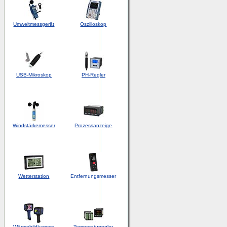
Umweltmessgerät
Oszilloskop
USB-Mikroskop
PH-Regler
Windstärkemesser
Prozessanzeige
Wetterstation
Entfernungsmesser
Wärmebildkamera
Temperaturregler