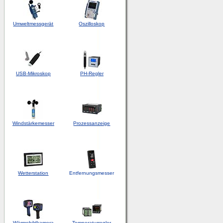
Umweltmessgerät
Oszilloskop
USB-Mikroskop
PH-Regler
Windstärkemesser
Prozessanzeige
Wetterstation
Entfernungsmesser
Wärmebildkamera
Temperaturregler