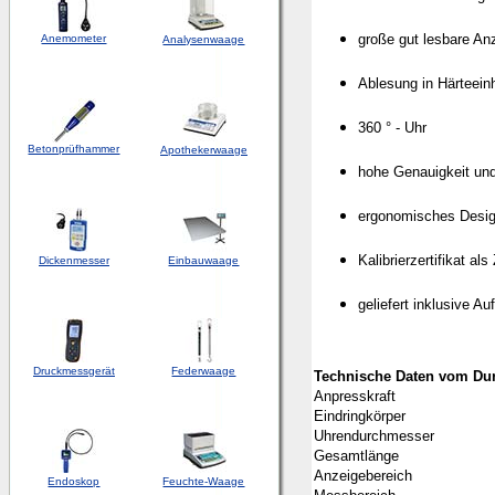
große gut lesbare An
Anemometer
Analysenwaage
Ablesung in Härteein
360 ° - Uhr
Betonprüfhammer
Apothekerwaage
hohe Genauigkeit und
ergonomisches Desi
Kalibrierzertifikat al
Dickenmesser
Einbauwaage
geliefert inklusive 
Druckmessgerät
Federwaage
Technische
Daten vom Du
Anpresskraft
Eindringkörper
Uhrendurchmesser
Gesamtlänge
Anzeigebereich
Endoskop
Feuchte-Waage