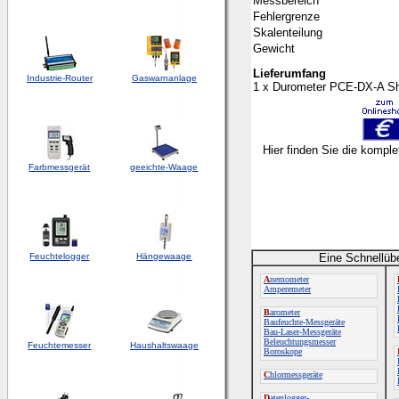
Messbereich
Fehlergrenze
Skalenteilung
Gewicht
Lieferumfang
Industrie-Router
Gaswarnanlage
1 x Durometer PCE-DX-A Sho
Hier finden Sie die kompl
Farbmessgerät
geeichte-Waage
Feuchtelogger
Hängewaage
Eine Schnellüb
A
nemometer
Amperemeter
B
arometer
Baufeuchte-Messgeräte
Bau-Laser-Messgeräte
Beleuchtungsmesser
Feuchtemesser
Haushaltswaage
Boroskope
C
hlormessgeräte
D
atenlogger-