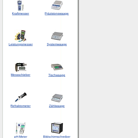
Kraftmesser
Präzisionswaage
Leistungsmesser
Systemwaage
Messschieber
Tischwaage
Refraktometer
Zählwaage
pH-Meter
Bildschirmschreiber