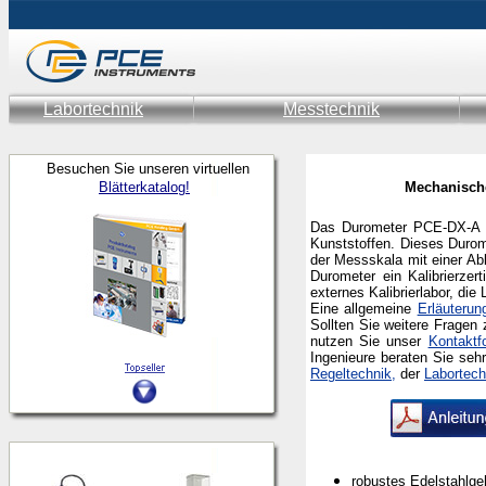
Labortechnik
Messtechnik
Besuchen Sie unseren virtuellen
Blätterkatalog!
Mechanisch
Das Durometer PCE-DX-A i
Kunststoffen. Dieses Durom
der Messskala mit einer Abl
Durometer ein Kalibrierzer
externes Kalibrierlabor, die
Eine allgemeine
Erläuterun
Sollten Sie weitere Fragen
nutzen Sie unser
Kontaktf
Ingenieure beraten Sie se
Regeltechnik,
der
Labortech
robustes Edelstahlg