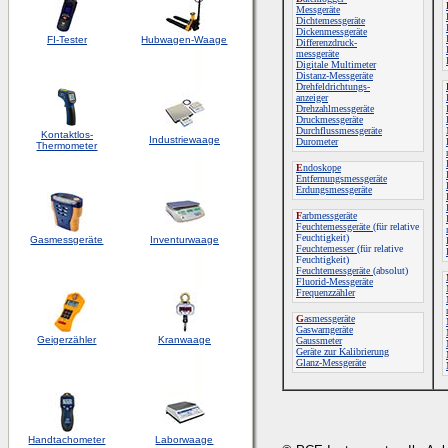
Messgeräte
Dichtemessgeräte
Dickenmessgeräte
FI-Tester
Hubwagen-Waage
Differenzdruck-
messgeräte
Digitale Multimeter
Distanz-Messgeräte
Drehfeldrichtungs-
anzeiger
Drehzahlmessgeräte
Druckmessgeräte
Durchflussmessgeräte
Kontaktlos-
Industriewaage
Durometer
Thermometer
E
ndoskope
Entfernungsmessgeräte
Erdungsmessgeräte
F
arbmessgeräte
Feuchtemessgeräte
(für relative
Feuchtigkeit)
Gasmessgeräte
Inventurwaage
Feuchtemesser
(für relative
Feuchtigkeit)
Feuchtemessgeräte
(absolut)
Fluorid-Messgeräte
Frequenzzähler
G
asmessgeräte
Gaswarngeräte
Geigerzähler
Kranwaage
Gaussmeter
Geräte zur Kalibrierung
Glanz-Messgeräte
Handtachometer
Laborwaage