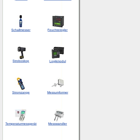
Schallmesser
Feuchteregler
Stroboskop
Logikmodul
Stromzange
Messumformer
Temperaturmessgerät
Messwandler