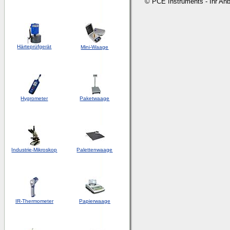
© PCE Instruments - Ihr An
Härteprüfgerät
Mini-Waage
Hygrometer
Paketwaage
Industrie-Mikroskop
Palettenwaage
IR-Thermometer
Papierwaage