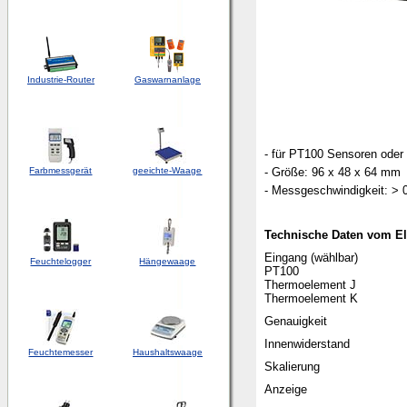
Industrie-Router
Gaswarnanlage
- für PT100 Sensoren ode
Farbmessgerät
geeichte-Waage
- Größe: 96 x 48 x 64 mm
- Messgeschwindigkeit: > 0
Technische Daten vom E
Eingang (wählbar)
Feuchtelogger
Hängewaage
PT100
Thermoelement J
Thermoelement K
Genauigkeit
Innenwiderstand
Feuchtemesser
Haushaltswaage
Skalierung
Anzeige