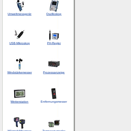
Umweltmessgerät
Oszilloskop
USB-Mikroskop
PH-Regler
Windstärkemesser
Prozessanzeige
Wetterstation
Entfernungsmesser
Wärmebildkamera
Temperaturregler