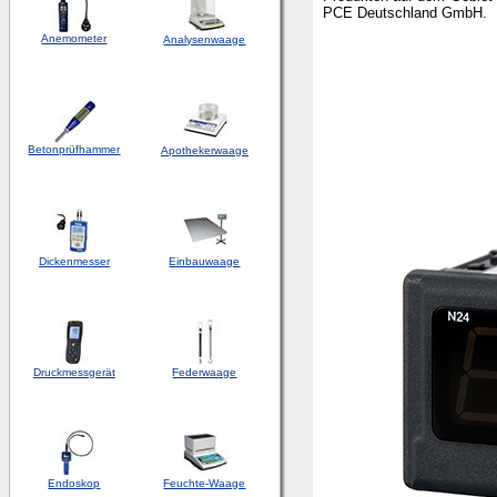
PCE Deutschland GmbH.
Anemometer
Analysenwaage
Betonprüfhammer
Apothekerwaage
Dickenmesser
Einbauwaage
Druckmessgerät
Federwaage
Endoskop
Feuchte-Waage