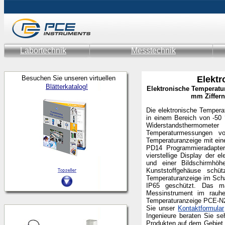
Labortechnik
Messtechnik
Besuchen Sie unseren virtuellen
Elekt
Blätterkatalog!
Elektronische Temperatur
mm Ziffer
Die elektronische Temper
in einem Bereich von -50
Widerstandsthermomete
Temperaturmessungen v
Temperaturanzeige mit ein
PD14 Programmieradapter
vierstellige Display der 
und einer Bildschirmhö
Kunststoffgehäuse schüt
Temperaturanzeige im Schal
IP65 geschützt. Das ma
Messinstrument im rauhen
Temperaturanzeige PCE-N24
Sie unser
Kontaktformular
Ingenieure beraten Sie se
Produkten auf dem Gebiet 