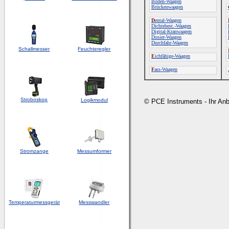
Boden-Waagen
Brückenwaagen
D
ental-Waagen
Dichtebest.-Waagen
Digital-Kranwaagen
Dosier-Waagen
Durchfahr-Waagen
Schallmesser
Feuchteregler
E
ichfähige-Waagen
F
ass-Waagen
Stroboskop
Logikmodul
© PCE Instruments - Ihr An
Stromzange
Messumformer
Temperaturmessgerät
Messwandler