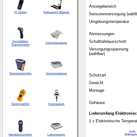
Anzeigebereich
FI-Tester
Hubwagen-Waage
Sensorenversorgung (wählb
Umgebungstemperatur
Abmessungen
Schalttafelausschnitt
Kontaktlos-
Industriewaage
Thermometer
Versorgungsspannung
(wählbar)
Gasmessgeräte
Inventurwaage
Schutzart
Gewicht
Montage
Gehäuse
Geigerzähler
Kranwaage
Lieferumfang Elektronis
1 x Elektronische Tempera
Handtachometer
Laborwaage