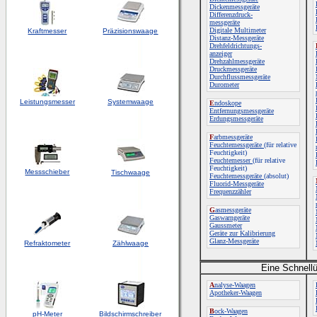
Dickenmessgeräte
Differenzdruck-
messgeräte
Digitale Multimeter
Kraftmesser
Präzisionswaage
Distanz-Messgeräte
Drehfeldrichtungs-
anzeiger
Drehzahlmessgeräte
Druckmessgeräte
Durchflussmessgeräte
Durometer
Leistungsmesser
Systemwaage
E
ndoskope
Entfernungsmessgeräte
Erdungsmessgeräte
F
arbmessgeräte
Feuchtemessgeräte
(für relative
Feuchtigkeit)
Feuchtemesser
(für relative
Feuchtigkeit)
Messschieber
Tischwaage
Feuchtemessgeräte
(absolut)
Fluorid-Messgeräte
Frequenzzähler
G
asmessgeräte
Gaswarngeräte
Gaussmeter
Geräte zur Kalibrierung
Glanz-Messgeräte
Refraktometer
Zählwaage
Eine Schnellü
A
nalyse-Waagen
Apotheker-Waagen
B
ock-Waagen
pH-Meter
Bildschirmschreiber