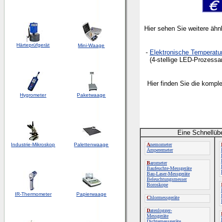
Hier sehen Sie weitere ähn
Härteprüfgerät
Mini-Waage
-
Elektronische Temperat
(4-stellige LED-Prozessanz
Hier finden Sie die kompl
Hygrometer
Paketwaage
Eine Schnellüb
Industrie-Mikroskop
Palettenwaage
A
nemometer
Amperemeter
B
arometer
Baufeuchte-Messgeräte
Bau-Laser-Messgeräte
Beleuchtungsmesser
Boroskope
IR-Thermometer
Papierwaage
C
hlormessgeräte
D
atenlogger-
Messgeräte
Dichtemessgeräte