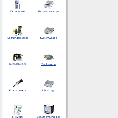
Kraftmesser
Präzisionswaage
Leistungsmesser
Systemwaage
Messschieber
Tischwaage
Refraktometer
Zählwaage
pH-Meter
Bildschirmschreiber