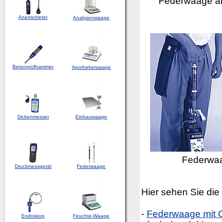
Federwaage al
Anemometer
Analysenwaage
Betonprüfhammer
Apothekerwaage
Dickenmesser
Einbauwaage
Federwaag
Druckmessgerät
Federwaage
Hier sehen Sie die
-
Federwaage mit 
Endoskop
Feuchte-Waage