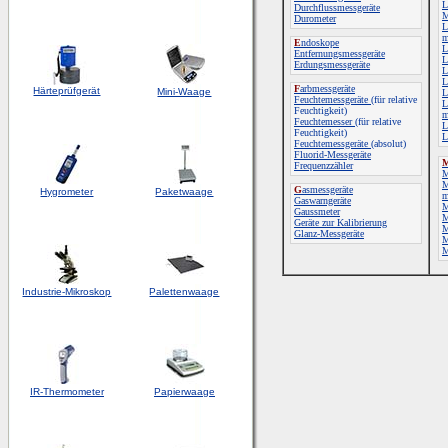
L
Durchflussmessgeräte
M
Durometer
L
m
E
ndoskope
L
Entfernungsmessgeräte
L
Erdungsmessgeräte
L
L
F
arbmessgeräte
Härteprüfgerät
Mini-Waage
L
Feuchtemessgeräte
(für relative
L
Feuchtigkeit)
m
Feuchtemesser
(für relative
L
Feuchtigkeit)
L
Feuchtemessgeräte
(absolut)
Fluorid-Messgeräte
Frequenzzähler
M
M
G
asmessgeräte
Hygrometer
Paketwaage
m
Gaswarngeräte
M
Gaussmeter
M
Geräte zur Kalibrierung
M
Glanz-Messgeräte
M
M
Industrie-Mikroskop
Palettenwaage
IR-Thermometer
Papierwaage