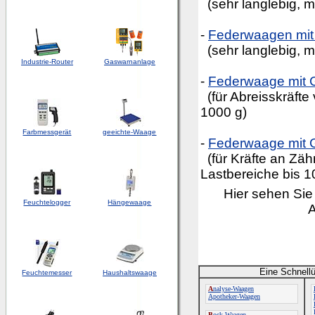
(sehr langlebig, 
-
Federwaagen mit
(sehr langlebig, 
Industrie-Router
Gaswarnanlage
-
Federwaage mit 
(für Abreisskräfte
1000 g)
Farbmessgerät
geeichte-Waage
-
Federwaage mit 
(für Kräfte an Z
Lastbereiche bis 1
Hier sehen Sie
Feuchtelogger
Hängewaage
Eine Schnellü
Feuchtemesser
Haushaltswaage
A
nalyse-Waagen
Apotheker-Waagen
B
ock-Waagen