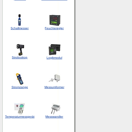
Schallmesser
Feuchteregler
Stroboskop
Logikmodul
Stromzange
Messumformer
Temperaturmessgerät
Messwandler