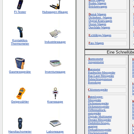
Boden-Waagen
Brückenwaagen
FI-Tester
Hubwagen-Waage
D
ental-Waagen
Dichtebest.-Waagen
Digital-Kranwaagen
Dosier-Waagen
Durchfahr-Waagen
E
ichfähige-Waagen
Kontaktlos-
Industriewaage
F
ass-Waagen
Thermometer
Eine Schnellübe
A
nemometer
Amperemeter
H
H
B
arometer
H
Gasmessgeräte
Inventurwaage
Baufeuchte-Messgeräte
H
Bau-Laser-Messgeräte
H
Beleuchtungsmesser
Boroskope
I
I
C
hlormessgeräte
I
I
D
atenlogger-
Messgeräte
Geigerzähler
Kranwaage
Dichtemessgeräte
K
Dickenmessgeräte
K
Differenzdruck-
K
messgeräte
K
Digitale Multimeter
K
Distanz-Messgeräte
Drehfeldrichtungs-
anzeiger
L
Drehzahlmessgeräte
Handtachometer
Laborwaage
L
Druckmessgeräte