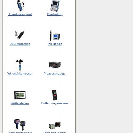
Umweltmessgerät
Oszilloskop
USB-Mikroskop
PH-Regler
Windstärkemesser
Prozessanzeige
Wetterstation
Entfernungsmesser
Wärmebildkamera
Temperaturregler