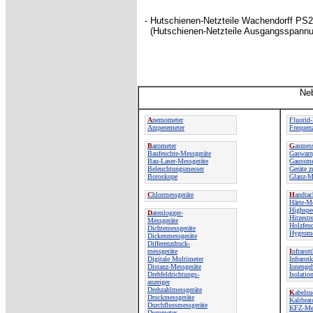
- Hutschienen-Netzteile Wachendorff P
(Hutschienen-Netzteile Ausgangsspannun
Neb
A
nemometer
Fluorid
Amperemeter
Frequenz
B
arometer
G
asmess
Baufeuchte-Messgeräte
Gaswarn
Bau-Laser-Messgeräte
Gaussme
Beleuchtungsmesser
Geräte z
Boroskope
Glanz-M
C
hlormessgeräte
H
andta
Härte-Me
Highspe
D
atenlogger-
Hitzestr
Messgeräte
Holzfeu
Dichtemessgeräte
Hygrome
Dickenmessgeräte
Differenzdruck-
messgeräte
I
nfrarot
Digitale Multimeter
Infrarot
Distanz-Messgeräte
Ionenge
Drehfeldrichtungs-
Isolatio
anzeiger
Drehzahlmessgeräte
K
abelsu
Druckmessgeräte
Kalibrat
Durchflussmessgeräte
KFZ-Mes
Durometer