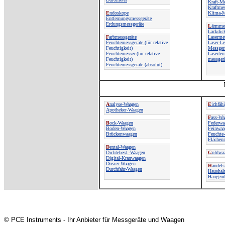
Kraft-Me
Kraftme
E
ndoskope
Klima-M
Entfernungsmessgeräte
Erdungsmessgeräte
L
ärmmes
Lackdic
F
arbmessgeräte
Laserme
Feuchtemessgeräte
(für relative
Laser-Le
Feuchtigkeit)
Messger
Feuchtemesser
(für relative
Lasertem
Feuchtigkeit)
messger
Feuchtemessgeräte
(absolut)
A
nalyse-Waagen
E
ichfäh
Apotheker-Waagen
F
ass-Wa
B
ock-Waagen
Federwa
Boden-Waagen
Feinwaa
Brückenwaagen
Feuchte
Flächen
D
ental-Waagen
Dichtebest.-Waagen
G
oldwa
Digital-Kranwaagen
Dosier-Waagen
H
andel
Durchfahr-Waagen
Haushal
Hängend
© PCE Instruments - Ihr Anbieter für Messgeräte und Waagen