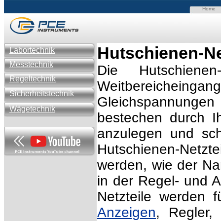
Home
Hutschienen-Ne
Labortechnik
Messtechnik
Die Hutschiene
Regeltechnik
Weitbereicheing
Sicherheitstechnik
Gleichspannungen f
Wägetechnik
bestechen durch Ih
anzulegen und sc
Hutschienen-Netzt
werden, wie der Nam
in der Regel- und 
Netzteile werden 
Anzeigen
, Regler