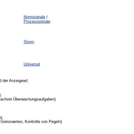
Normsignale
/
Prozesssignale
Strom
Universal
d der Anzeigeart:
e
infachste Überwachungsaufgaben)
te
n Grenzwerten, Kontrolle von Pegeln)