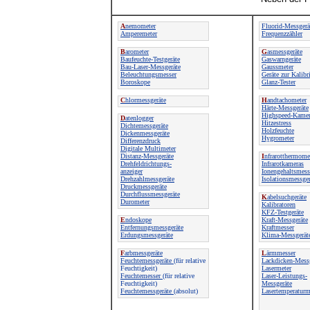
A
nemometer
Fluorid-Messgerä
Amperemeter
Frequenzzähler
B
arometer
G
asmessgeräte
Baufeuchte-Testgeräte
Gaswarngeräte
Bau-Laser-Messgeräte
Gaussmeter
Beleuchtungsmesser
Geräte zur Kalibr
Boroskope
Glanz-Tester
C
hlormessgeräte
H
andtachometer
Härte-Messgeräte
Highspeed-Kamer
D
atenlogger
Hitzestress
Dichtemessgeräte
Holzfeuchte
Dickenmessgeräte
Hygrometer
Differenzdruck
Digitale Multimeter
Distanz-Messgeräte
I
nfrarotthermome
Drehfeldrichtungs-
Infrarotkameras
anzeiger
Ionengehaltsmess
Drehzahlmessgeräte
Isolationsmessger
Druckmessgeräte
Durchflussmessgeräte
K
abelsuchgeräte
Durometer
Kalibratoren
KFZ-Testgeräte
E
ndoskope
Kraft-Messgeräte
Entfernungsmessgeräte
Kraftmesser
Erdungsmessgeräte
Klima-Messgerät
F
arbmessgeräte
L
ärmmesser
Feuchtemessgeräte
(für relative
Lackdicken-Mess
Feuchtigkeit)
Lasermeter
Feuchtemesser
(für relative
Laser-Leistungs-
Feuchtigkeit)
Messgeräte
Feuchtemessgeräte
(absolut)
Lasertemperaturm