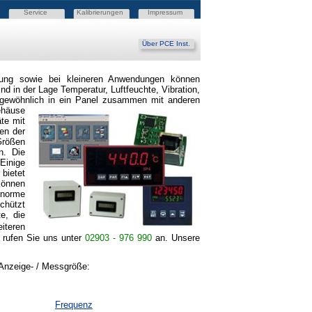
Service
Kalibrierungen
Impressum
Über PCE Inst.
chung sowie bei kleineren Anwendungen können
d in der Lage Temperatur, Luftfeuchte, Vibration,
gewöhnlich
in ein Panel zusammen mit anderen
ehäuse
äte mit
en der
Größen
n. Die
 Einige
bietet
 können
rnorme
chützt
e, die
eiteren
 rufen Sie uns unter
02903 - 976 990
an.
Unsere
 Anzeige- / Messgröße:
Frequenz