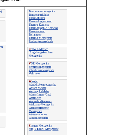
:
r)
Temperaturmessgeräte
Temperaturfühler
Thermofühler
Thermohygrometer
Thermo-Kameras
Thermographie-Kameras
Thermometer
Teslameter
Thermo-Messgeräte
Trübungsmessgeräte
er)
U
mwelt-Messer
Umgebungsfeuchte-
Messgeräte
V
DE-Messgeräte
Vermessungsgeräte
Vibrationsmessgeräte
Voltmeter
W
aagen
Wanddickenmessgeräte
Wasser-Messer
Wasser-pH-Meter
Warnanlagen
(Gas)
Wattmeter
Wärmebildkameras
Werkstatt-Messgeräte
Werkstofffeuchte-
Messgeräte
Wetterstationen
Windmessgeräte
Z
angen-Messgeräte
Zug- / Druck-Messgeräte