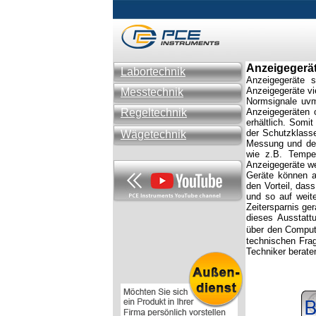
Anzeigegerä
Labortechnik
Anzeigegeräte s
Anzeigegeräte vi
Messtechnik
Normsignale uvm
Regeltechnik
Anzeigegeräten 
erhältlich. Somi
der Schutzklass
Wägetechnik
Messung und der
wie z.B. Tempe
Anzeigegeräte we
Geräte können a
den Vorteil, das
und so auf weit
Zeitersparnis g
dieses Ausstatt
über den Compute
technischen Fra
Techniker berat