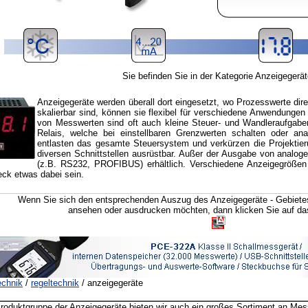
Sie befinden Sie in der Kategorie Anzeigegerät
Anzeigegeräte
werden überall dort eingesetzt, wo Prozesswerte direk
skalierbar sind, können sie flexibel für verschiedene Anwendunge
von Messwerten sind oft auch kleine Steuer- und Wandleraufgaben
Relais, welche bei einstellbaren Grenzwerten schalten oder an
entlasten das gesamte Steuersystem und verkürzen die Projektieru
diversen Schnittstellen ausrüstbar. Außer der Ausgabe von analoge
(z.B. RS232, PROFIBUS) erhältlich. Verschiedene Anzeigegrößen 
eck etwas dabei sein.
Wenn Sie sich den entsprechenden Auszug des Anzeigegeräte - Gebiete
ansehen oder ausdrucken möchten, dann klicken Sie auf d
chnik
/
regeltechnik
/ anzeigegeräte
roduktgruppe der Anzeigegeräte bieten wir auch ein großes Sortiment an Mes