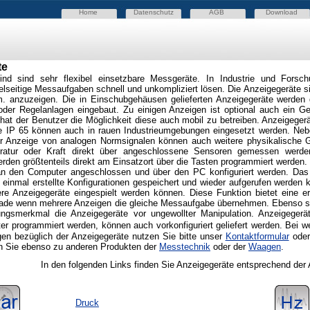
Home
Datenschutz
AGB
Download
te
ind sind sehr flexibel einsetzbare Messgeräte. In Industrie und Fors
elseitige Messaufgaben schnell und unkompliziert lösen. Die Anzeigegeräte sin
. anzuzeigen. Die in Einschubgehäusen gelieferten Anzeigegeräte werden 
oder Regelanlagen eingebaut. Zu einigen Anzeigen ist optional auch ein G
t hat der Benutzer die Möglichkeit diese auch mobil zu betreiben. Anzeigeger
e IP 65 können auch in rauen Industrieumgebungen eingesetzt werden. Neb
 Anzeige von analogen Normsignalen können auch weitere physikalische 
ratur oder Kraft direkt über angeschlossene Sensoren gemessen werde
rden größtenteils direkt am Einsatzort über die Tasten programmiert werden.
n den Computer angeschlossen und über den PC konfiguriert werden. Das 
s einmal erstellte Konfigurationen gespeichert und wieder aufgerufen werden
ere Anzeigegeräte eingespielt werden können. Diese Funktion bietet eine e
erade wenn mehrere Anzeigen die gleiche Messaufgabe übernehmen. Ebenso s
ungsmerkmal die Anzeigegeräte vor ungewollter Manipulation. Anzeigegerät
r programmiert werden, können auch vorkonfiguriert geliefert werden.
Bei w
gen bezüglich der Anzeigegeräte
nutzen Sie bitte unser
Kontaktformular
oder
en Sie ebenso zu anderen Produkten der
Messtechnik
oder der
Waagen
.
In den folgenden Links finden Sie Anzeigegeräte entsprechend der
Druck