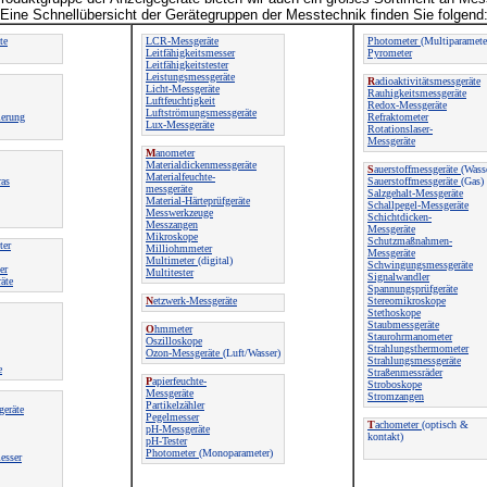
Eine Schnellübersicht der Gerätegruppen der Messtechnik finden Sie folgend
te
LCR-Messgeräte
Photometer
(Multiparamete
Leitfähigkeitsmesser
Pyrometer
Leitfähigkeitstester
Leistungsmessgeräte
R
adioaktivitätsmessgeräte
Licht-Messgeräte
Rauhigkeitsmessgeräte
Luftfeuchtigkeit
Redox-Messgeräte
Luftströmungsmessgeräte
ierung
Refraktometer
Lux-Messgeräte
Rotationslaser-
Messgeräte
M
anometer
Materialdickenmessgeräte
S
auerstoffmessgeräte
(Wass
Materialfeuchte-
as
Sauerstoffmessgeräte
(Gas)
messgeräte
Salzgehalt-Messgeräte
Material-Härteprüfgeräte
Schallpegel-Messgeräte
Messwerkzeuge
Schichtdicken-
Messzangen
Messgeräte
Mikroskope
Schutzmaßnahmen-
ter
Milliohmmeter
Messgeräte
Multimeter
(digital)
Schwingungsmessgeräte
er
Multitester
Signalwandler
äte
Spannungsprüfgeräte
N
etzwerk-Messgeräte
Stereomikroskope
Stethoskope
Staubmessgeräte
O
hmmeter
Staurohrmanometer
Oszilloskope
Strahlungsthermometer
Ozon-Messgeräte
(Luft/Wasser)
Strahlungsmessgeräte
e
Straßenmessräder
P
apierfeuchte-
Stroboskope
Messgeräte
Stromzangen
Partikelzähler
geräte
Pegelmesser
T
achometer
(optisch &
pH-Messgeräte
kontakt)
pH-Tester
Photometer
(Monoparameter)
esser