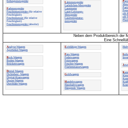
Erdungsmessgeräte
P
api
L
ärmmessgeräte
Mess
Lackdicken-Messgeräte
Part
F
arbmessgeräte
Lasermeter
Pege
Feuchtemessgeräte
(für relative
Laser-Leistungs-
pH-M
Feuchtigkeit)
Messgeräte
pH-T
Feuchtemesser
(für relative
Lasertemperatur-
Pho
Feuchtigkeit)
messgeräte
Feuchtemessgeräte
(absolut)
Neben dem Produktbereich der M
Eine Schnellüb
A
nalyse-Waagen
E
ichfähige-Waagen
Hub
Apotheker-Waagen
F
ass-Waagen
I
ndu
B
ock-Waagen
Federwaagen
Inve
Boden-Waagen
Feinwaagen
Brückenwaagen
Feuchte-Waagen
J
uwe
Flächenmassewaagen
D
ental-Waagen
K
ar
Dichtebest.-Waagen
G
oldwaagen
Klei
Digital-Kranwaagen
Kom
Dosier-Waagen
H
andelswaagen
Kraf
Durchfahr-Waagen
Haushaltswaagen
Kra
Hängende Waagen