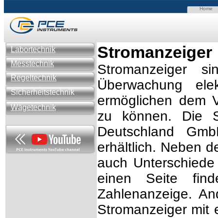
Home
Stromanzeiger
Labortechnik
Messtechnik
Stromanzeiger s
Regeltechnik
Überwachung elek
Sicherheitstechnik
ermöglichen dem V
Wägetechnik
zu können. Die S
Deutschland Gmb
erhältlich. Neben 
auch Unterschiede 
einen Seite find
Zahlenanzeige. And
Stromanzeiger mit 