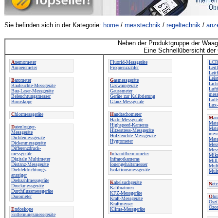
Sie befinden sich in der Kategorie:
home
/
messtechnik
/
regeltechnik
/
anz
Neben der Produktgruppe der Waage
Eine Schnellübersicht der
A
nemometer
Fluorid-Messgeräte
LCR
Amperemeter
Frequenzzähler
Leit
Leitf
Leis
B
arometer
G
asmessgeräte
Lich
Baufeuchte-Messgeräte
Gaswarngeräte
Luft
Bau-Laser-Messgeräte
Gaussmeter
mess
Beleuchtungsmesser
Geräte zur Kalibrierung
Luft
Boroskope
Glanz-Messgeräte
Lux-
C
hlormessgeräte
H
andtachometer
M
an
Härte-Messgeräte
Mate
Highspeed-Kameras
D
atenlogger-
Mate
Hitzestress-Messgeräte
Messgeräte
mess
Holzfeuchte-Messgeräte
Dichtemessgeräte
Mate
Hygrometer
Dickenmessgeräte
Mes
Differenzdruck-
Mes
messgeräte
I
nfrarotthermometer
Mik
Digitale Multimeter
Infrarotkameras
Mill
Distanz-Messgeräte
Ionengehaltsmesser
Mul
Drehfeldrichtungs-
Isolationsmessgeräte
Mult
anzeiger
Drehzahlmessgeräte
K
abelsuchgeräte
N
et
Druckmessgeräte
Kalibratoren
Durchflussmessgeräte
KFZ-Messgeräte
Durometer
O
hm
Kraft-Messgeräte
Oszi
Kraftmesser
Ozon
E
ndoskope
Klima-Messgeräte
Entfernungsmessgeräte