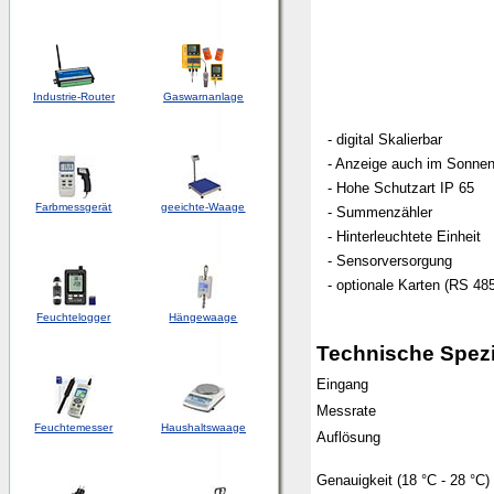
Industrie-Router
Gaswarnanlage
- digital Skalierbar
- Anzeige auch im Sonnenl
- Hohe Schutzart IP 65
Farbmessgerät
geeichte-Waage
- Summenzähler
- Hinterleuchtete Einheit
- Sensorversorgung
- optionale Karten (RS 485,
Feuchtelogger
Hängewaage
Technische Spezi
Eingang
Messrate
Feuchtemesser
Haushaltswaage
Auflösung
Genauigkeit (18 °C - 28 °C)