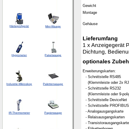
Gewicht
Montage
Gehäuse
Härteprüfgerät
Mini-Waage
Lieferumfang
1 x Anzeigegerät 
Dichtung, Bedienu
Hygrometer
Paketwaage
optionales Zubeh
Erweiterungskarten:
- Schnittstelle RS485
(Klemmleiste oder 2x RJ
Industrie-Mikroskop
Palettenwaage
- Schnittstelle RS232
(Klemmleiste oder 9-pol
- Schnittstelle DeviceNet
- Schnittstelle PROFIBU
- Analogausgangskarte
IR-Thermometer
Papierwaage
- Relaisausgangskarten
- Transistorausgangskart
- Etikettenbogen