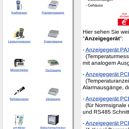
- Gehäuse
Kraftmesser
Präzisionswaage
Hier sehen Sie wei
"
Anzeigegerät
":
Leistungsmesser
Systemwaage
-
Anzeigegerät PA
(Temperaturmessge
mit analogem Aus
Messschieber
Tischwaage
-
Anzeigegerät P
(Temperaturanzeig
Alarmausgänge, dr
-
Anzeigegerät P
Refraktometer
Zählwaage
(für Normsignale
und RS485 Schnitts
-
Anzeigegerät PC
pH-Meter
Bildschirmschreiber