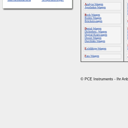
A
nalyse-Waagen
Apotheker-Waagen
B
ock-Waagen
Boden-Waagen
Brückenwaagen
D
ental-Waagen
Dichtebest.-Waagen
Digital-Kranwaagen
Dosier-Waagen
Durchfahr-Waagen
E
ichfähige-Waagen
F
ass-Waagen
© PCE Instruments - Ihr An