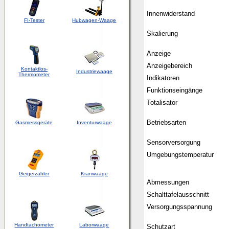
Innenwiderstand
FI-Tester
Hubwagen-Waage
Skalierung
Anzeige
Anzeigebereich
Kontaktlos-
Industriewaage
Thermometer
Indikatoren
Funktionseingänge
Totalisator
Betriebsarten
Gasmessgeräte
Inventurwaage
Sensorversorgung
Umgebungstemperatur
Geigerzähler
Kranwaage
Abmessungen
Schalttafelausschnitt
Versorgungsspannung
Handtachometer
Laborwaage
Schutzart