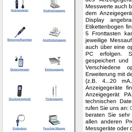
Messwerte auch be
Anemometer
Analysenwaage
dem Anzeigegerät
Display angebra
Etikettenbogen fi
5 Fronttasten ka
jeweilige Messau
Betonprüfhammer
Apothekerwaage
auch über eine op
PC erfolgen. S
gespeichert und
Verschiedene op
Dickenmesser
Einbauwaage
Erweiterung mit d
(z.B. 4...20 mA
Anzeigegeräte fi
Anzeigegerät P
Druckmessgerät
Federwaage
technischen Dat
rufen Sie uns an:
beraten Sie sehr
allen anderen P
Messgeräte oder
Endoskop
Feuchte-Waage