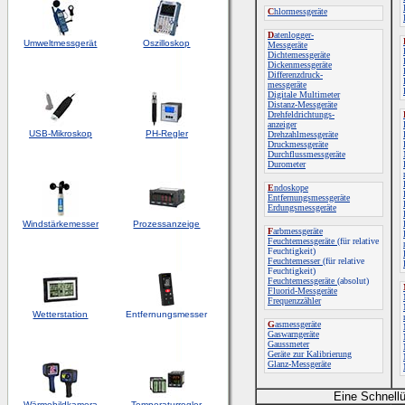
C
hlormessgeräte
D
atenlogger-
Umweltmessgerät
Oszilloskop
Messgeräte
Dichtemessgeräte
Dickenmessgeräte
Differenzdruck-
messgeräte
Digitale Multimeter
Distanz-Messgeräte
Drehfeldrichtungs-
anzeiger
USB-Mikroskop
PH-Regler
Drehzahlmessgeräte
Druckmessgeräte
Durchflussmessgeräte
Durometer
E
ndoskope
Entfernungsmessgeräte
Erdungsmessgeräte
Windstärkemesser
Prozessanzeige
F
arbmessgeräte
Feuchtemessgeräte
(für relative
Feuchtigkeit)
Feuchtemesser
(für relative
Feuchtigkeit)
Feuchtemessgeräte
(absolut)
Fluorid-Messgeräte
Frequenzzähler
Wetterstation
Entfernungsmesser
G
asmessgeräte
Gaswarngeräte
Gaussmeter
Geräte zur Kalibrierung
Glanz-Messgeräte
Eine Schnellü
Wärmebildkamera
Temperaturregler