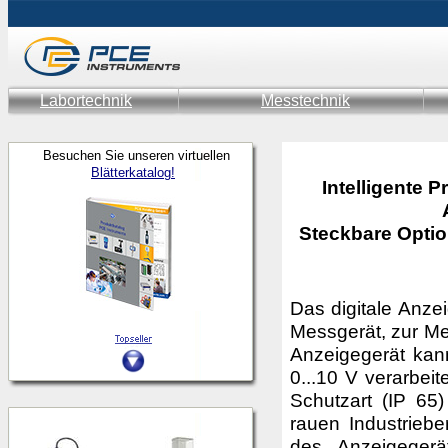
Labortechnik
Messtechnik
Besuchen Sie unseren virtuellen
Blätterkatalog!
Intelligente 
Steckbare Option
Das digitale Anze
Messgerät, zur M
Anzeigegerät kan
0...10 V verarbei
Schutzart (IP 65
rauen Industrie
des Anzeigegerä