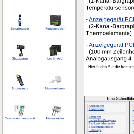
(1-Kanal-Bargrap
Temperatursensore
-
Anzeigegerät PC
(2-Kanal-Bargrap
Schallmesser
Feuchteregler
Thermoelemente)
-
Anzeigegerät P
(100 mm Zeilenhöh
Analogausgang 4 
Stroboskop
Logikmodul
Hier finden Sie die kompl
Stromzange
Messumformer
Eine Schnellüb
A
nemometer
Amperemeter
B
arometer
Temperaturmessgerät
Messwandler
Baufeuchte-Messgeräte
Bau-Laser-Messgeräte
Beleuchtungsmesser
Boroskope