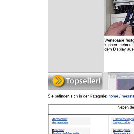
Wertepaare fest
können mehrere W
dem Display aus
Sie befinden sich in der Kategorie:
home
/
messte
Neben der
A
nemometer
Fluorid-Messgerä
Amperemeter
Frequenzzähler
B
arometer
G
asmessgeräte
Baufeuchte-Messgeräte
Gaswarngeräte