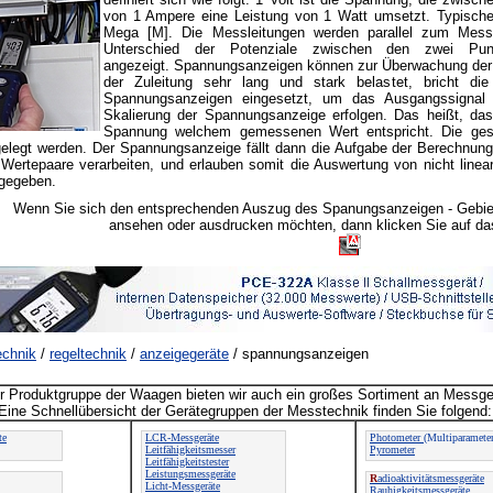
von 1 Ampere eine Leistung von 1 Watt umsetzt. Typische SI
Mega [M]. Die Messleitungen werden parallel zum Mess
Unterschied der Potenziale zwischen den zwei Pu
angezeigt. Spannungsanzeigen können zur Überwachung der 
der Zuleitung sehr lang und stark belastet, bricht 
Spannungsanzeigen eingesetzt, um das Ausgangssigna
Skalierung der Spannungsanzeige erfolgen. Das heißt, das
Spannung welchem gemessenen Wert entspricht. Die gesc
gelegt werden. Der Spannungsanzeige fällt dann die Aufgabe der Berechnun
ertepaare verarbeiten, und erlauben somit die Auswertung von nicht linea
gegeben.
Wenn Sie sich den entsprechenden Auszug des Spanungsanzeigen - Gebiet
ansehen oder ausdrucken möchten, dann klicken Sie auf d
chnik
/
regeltechnik
/
anzeigegeräte
/ spannungsanzeigen
 Produktgruppe der Waagen bieten wir auch ein großes Sortiment an Messge
Eine Schnellübersicht der Gerätegruppen der Messtechnik finden Sie folgend:
te
LCR-Messgeräte
Photometer
(Multiparameter
Leitfähigkeitsmesser
Pyrometer
Leitfähigkeitstester
Leistungsmessgeräte
R
adioaktivitätsmessgeräte
Licht-Messgeräte
Rauhigkeitsmessgeräte