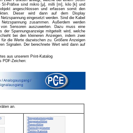
-Präfixe sind mikro [µ], milli [m], kilo [k] und
objekt angeschlossen und erfassen somit den
nkten. Dieser wird dann auf dem Display
Netzspannung eingesetzt werden. Sind die Kabel
die Netzspannung zusammen. Außerdem werden
l von Sensoren auszuwerten. Dazu muss eine
s der Spannungsanzeige mitgeteilt wird, welche
hieht bei den kleineren Anzeigen, indem zwei
g für die Werte dazwischen zu. Größere Anzeigen
ren Signalen. Der berechnete Wert wird dann auf
es aus unserem Print-Katalog
as PDF-Zeichen:
räten an.
)
Temperaturmessgeräte
Temperaturfühler
Thermofühler
Thermohygrometer
Thermo-Kameras