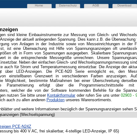
Home
Datenschutz
AGB
Download
nzeigen
en sind kleine Einbauinstrumente zur Messung von Gleich- und Wechsel
Anzeige der aktuell anliegenden Spannung. Dies kann z.B. die Überwachung 
gung von Anlagen in der Industrie sowie von Messeinrichtungen in der 
ist, ist eine Überwachung mit Hilfe von Spannungsanzeigen oft unerlässl
rößen oft in Form von Spannungen ausgegeben. Skalierbare Spannungsan
ert in die entsprechende Messegröße umrechnen. Unsere Spannungsanz
Einsetzbar. Neben der einfachen Gleich- und Wechselspannungsmessung sind e
e auch für Strom und Temperaturmessung einsetzbar. Die Anzeige der aktue
lgt über LED-Anzeigen. Die PCE-N20 Serie ermöglicht es, den Mess
 von einstellbaren Grenzwert in verschiedenen Farben anzuzeigen. Au
ie Möglichkeit, bestimmte Maßnahmen bei einer Überschreitung derselbe
Die Parametrierung erfolgt über die Programmierschnittstelle mit
pters, welcher die von der Software kommenden Befehle für die Spannu
igen
nutzen Sie bitte unser
Kontaktformular
oder rufen Sie uns unter
02903 - 
lich auch zu allen anderen
Produkten
unseres Warensortiments
.
blätter und weitere Informationen bezüglich der Spannungsanzeigen sehen S
gsanzeigen
(Wechselspannung)
zeigen PCE-N24Z
ung bis 400 V AC, frei skalierbar, 4-stellige LED-Anzeige, IP 65)