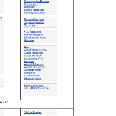
Thermographie-Kameras
Thermometer
Teslameter
Thermo-Messgeräte
Trübungsmessgeräte
r)
U
mwelt-Messgeräte
Umgebungsfeuchte-
Messgeräte
V
DE-Messgeräte
Vermessungsgeräte
Vibrationsmessgeräte
Voltmeter
W
aagen
Wanddickenmessgeräte
Wasser-Messgeräte
Wasser-pH-Meter
Warnanlagen
(Gas)
Wattmeter
Wärmebildkameras
Werkstatt-Messgeräte
Werkstofffeuchte-
Messgeräte
Wetterstationen
Windmessgeräte
Z
angen-Messgeräte
Zug- / Druck-Messgeräte
en an.
Stückzahlwaagen