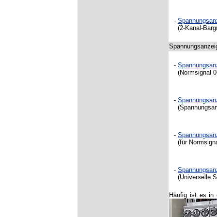
-
Spannungsan
(2-Kanal-Bargr
Spannungsanzeig
-
Spannungsan
(Normsignal 0-
-
Spannungsan
(Spannungsanze
-
Spannungsan
(für Normsigna
-
Spannungsan
(Universelle S
Häufig ist es i