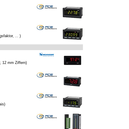
aktor, ... )
, 12 mm Ziffern)
is)