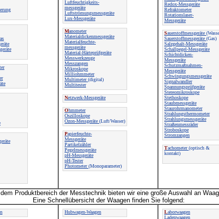
Luftfeuchtigkeits-
Redox-Messgeräte
messgeräte
ierung
Refraktometer
Luftströmungsmessgeräte
Rotationslaser-
Lux-Messgeräte
Messgeräte
M
anometer
S
auerstoffmessgeräte
(Wasse
Materialdickenmessgeräte
as
Sauerstoffmessgeräte
(Gas)
Materialfeuchte-
eräte
Salzgehalt-Messgeräte
messgeräte
geräte
Schallpegel-Messgeräte
Material-Härteprüfgeräte
Schichtdicken-
Messwerkzeuge
Messgeräte
Messzangen
Schutzmaßnahmen-
ter
Mikroskope
Messgeräte
Milliohmmeter
Schwingungsmessgeräte
er
Multimeter
(digital)
Signalwandler
äte
Multitester
Spannungsprüfgeräte
Stereomikroskope
N
etzwerk-Messgeräte
Stethoskope
Staubmessgeräte
Staurohrmanometer
O
hmmeter
Strahlungsthermometer
Oszilloskope
Strahlungsmessgeräte
Ozon-Messgeräte
(Luft/Wasser)
e
Straßenmessräder
Stroboskope
P
apierfeuchte-
Stromzangen
Messgeräte
eräte
Partikelzähler
T
achometer
(optisch &
Pegelmessgeräte
kontakt)
pH-Messgeräte
pH-Tester
Photometer
(Monoparameter)
dem Produktbereich der Messtechnik bieten wir eine große Auswahl an Waag
Eine Schnellübersicht der Waagen finden Sie folgend:
en
Hubwagen-Waagen
L
aborwaagen
Ladenwaagen