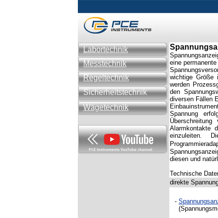
Spannungsa
Labortechnik
Spannungsanzeig
eine permanente 
Messtechnik
Spannungsversor
Regeltechnik
wichtige Größe 
werden Prozessg
Sicherheitstechnik
den Spannungsw
diversen Fällen 
Einbauinstrument
Wägetechnik
Spannung erfo
Überschreitung
Alarmkontakte d
einzuleiten. 
Programmierada
Spannungsanze
diesen und natür
Technische Daten
direkte Spannun
-
Spannungsan
(Spannungsmess