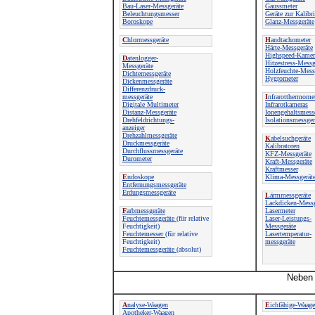
Bau-Laser-Messgeräte
Gaussmeter
Beleuchtungsmesser
Geräte zur Kalibr
Boroskope
Glanz-Messgeräte
C
hlormessgeräte
H
andtachometer
Härte-Messgeräte
Highspeed-Kamer
D
atenlogger-
Hitzestress-Messg
Messgeräte
Holzfeuchte-Mess
Dichtemessgeräte
Hygrometer
Dickenmessgeräte
Differenzdruck-
messgeräte
I
nfrarotthermome
Digitale Multimeter
Infrarotkameras
Distanz-Messgeräte
Ionengehaltsmess
Drehfeldrichtungs-
Isolationsmessger
anzeiger
Drehzahlmessgeräte
K
abelsuchgeräte
Druckmessgeräte
Kalibratoren
Durchflussmessgeräte
KFZ-Messgeräte
Durometer
Kraft-Messgeräte
Kraftmesser
E
ndoskope
Klima-Messgerät
Entfernungsmessgeräte
Erdungsmessgeräte
L
ärmmessgeräte
Lackdicken-Messg
F
arbmessgeräte
Lasermeter
Feuchtemessgeräte
(für relative
Laser-Leistungs-
Feuchtigkeit)
Messgeräte
Feuchtemesser
(für relative
Lasertemperatur-
Feuchtigkeit)
messgeräte
Feuchtemessgeräte
(absolut)
Neben 
A
nalyse-Waagen
E
ichfähige-Waag
Apotheker-Waagen