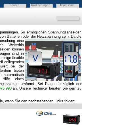
Service
Kalibrierungen
Impressum
spannungen. So ermöglichen Spannungsanzeigen
von Batterien oder
der Netzspannung sein. Da die
Forschung eine
ich. Weiterhin
zeigen können
eigen sind in
inige flexible
ll anliegenden
wert bei der
ßerdem bieten
n automatisch
 Hilfe eines
ngsanzeige umformt.
Bei Fragen bezüglich der
976 990
an.
Unsere Techniker beraten Sie gern zu
ie, wenn Sie den nachstehenden Links folgen: