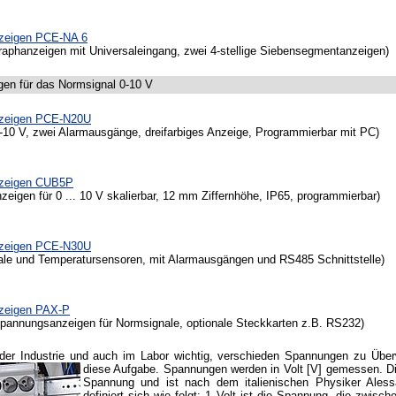
zeigen PCE-NA 6
aphanzeigen mit Universaleingang, zwei 4-stellige Siebensegmentanzeigen)
en für das Normsignal 0-10 V
zeigen PCE-N20U
10 V, zwei Alarmausgänge, dreifarbiges Anzeige, Programmierbar mit PC)
zeigen CUB5P
igen für 0 ... 10 V skalierbar, 12 mm Ziffernhöhe, IP65, programmierbar)
zeigen PCE-N30U
le und Temperatursensoren, mit Alarmausgängen und RS485 Schnittstelle)
zeigen PAX-P
pannungsanzeigen für Normsignale, optionale Steckkarten z.B. RS232)
n der Industrie und auch im Labor wichtig, verschieden Spannungen zu Ü
diese Aufgabe.
Spannungen werden in Volt [V] gemessen. Dies
Spannung und ist nach dem italienischen Physiker Aless
definiert sich wie folgt: 1 Volt ist die Spannung, die zwis