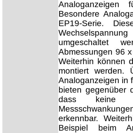
Analoganzeigen 
Besondere Analoga
EP19-Serie. Die
Wechselspannung
umgeschaltet we
Abmessungen 96 x 
Weiterhin können d
montiert werden. 
Analoganzeigen in 
bieten gegenüber d
dass keine Sp
Messschwankunge
erkennbar. Weiter
Beispiel beim A