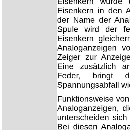
Eisenkern wurde 
Eisenkern in den 
der Name der Anal
Spule wird der f
Eisenkern gleiche
Analoganzeigen v
Zeiger zur Anzeig
Eine zusätzlich 
Feder, bringt 
Spannungsabfall wie
Funktionsweise von
Analoganzeigen, di
unterscheiden sich
Bei diesen Analoga