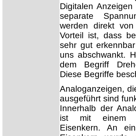
Digitalen Anzeigen
separate Spannun
werden direkt von
Vorteil ist, dass 
sehr gut erkennbar
uns abschwankt. H
dem Begriff Drehe
Diese Begriffe besc
Analoganzeigen, di
ausgeführt sind funk
Innerhalb der Anal
ist mit einem i
Eisenkern. An ei