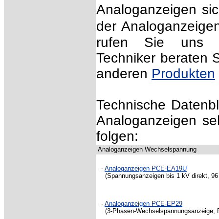
Analoganzeigen si
der Analoganzeig
rufen Sie uns
Techniker beraten S
anderen
Produkten
Technische Datenbl
Analoganzeigen se
folgen:
Analoganzeigen Wechselspannung
-
Analoganzeigen PCE-EA19U
(Spannungsanzeigen bis 1 kV direkt, 9
-
Analoganzeigen PCE-EP29
(3-Phasen-Wechselspannungsanzeige, Ph