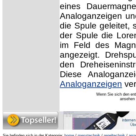
eines Dauermagne
Analoganzeigen un
die Spule geleitet, 
der Spule die Lore
im Feld des Magn
angezeigt. Drehsp
den Dreheiseninst
Diese Analoganz
Analoganzeigen
ver
Wenn Sie sich den en
ansehen 
Sie befinden sich in der Kategorie:
home
/
messtechnik
/
regeltechnik
/
anz