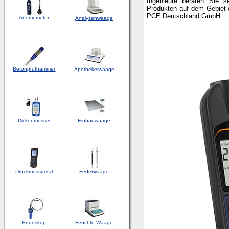
Ingenieure beraten Sie s
Produkten auf dem Gebiet 
PCE Deutschland GmbH.
Anemometer
Analysenwaage
Betonprüfhammer
Apothekerwaage
Dickenmesser
Einbauwaage
Druckmessgerät
Federwaage
Endoskop
Feuchte-Waage