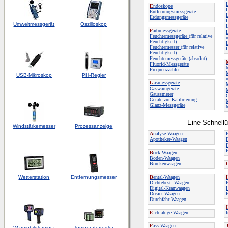
E
ndoskope
Entfernungsmessgeräte
L
Erdungsmessgeräte
Umweltmessgerät
Oszilloskop
F
arbmessgeräte
L
Feuchtemessgeräte
(für relative
Feuchtigkeit)
Feuchtemesser
(für relative
Feuchtigkeit)
Feuchtemessgeräte
(absolut)
Fluorid-Messgeräte
Frequenzzähler
M
USB-Mikroskop
PH-Regler
G
asmessgeräte
M
Gaswarngeräte
Gaussmeter
Geräte zur Kalibrierung
Glanz-Messgeräte
Eine Schnellü
Windstärkemesser
Prozessanzeige
A
nalyse-Waagen
Apotheker-Waagen
B
ock-Waagen
Boden-Waagen
Brückenwaagen
Wetterstation
Entfernungsmesser
D
ental-Waagen
Dichtebest.-Waagen
Digital-Kranwaagen
Dosier-Waagen
Durchfahr-Waagen
I
E
ichfähige-Waagen
F
ass-Waagen
Wärmebildkamera
Temperaturregler