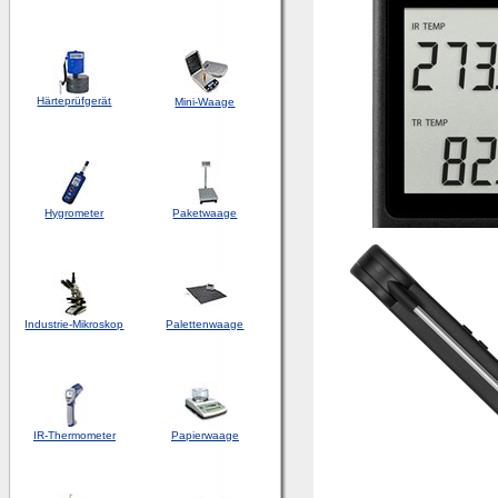
Härteprüfgerät
Mini-Waage
Hygrometer
Paketwaage
Industrie-Mikroskop
Palettenwaage
IR-Thermometer
Papierwaage