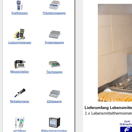
Kraftmesser
Präzisionswaage
Leistungsmesser
Systemwaage
Messschieber
Tischwaage
Refraktometer
Zählwaage
Lieferumfang Lebensmitt
1 x Lebensmittelthermomete
pH-Meter
Bildschirmschreiber