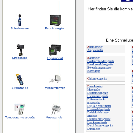
Hier finden Sie die kompl
Schallmesser
Feuchteregler
Eine Schnellübe
A
nemometer
Amperemeter
Stroboskop
B
arometer
Logikmodul
Baufeuchte-Messgeräte
Bau-Laser-Messgeräte
Beleuchtungsmesser
Boroskope
I
C
hlormessgeräte
D
atenlogger-
Stromzange
Messumformer
Messgeräte
Dichtemessgeräte
Dickenmessgeräte
Differenzdruck-
messgeräte
Digitale Multimeter
Distanz-Messgeräte
Drehfeldrichtungs-
anzeiger
Temperaturmessgerät
Messwandler
Drehzahlmessgeräte
Druckmessgeräte
Durchflussmessgeräte
Durometer