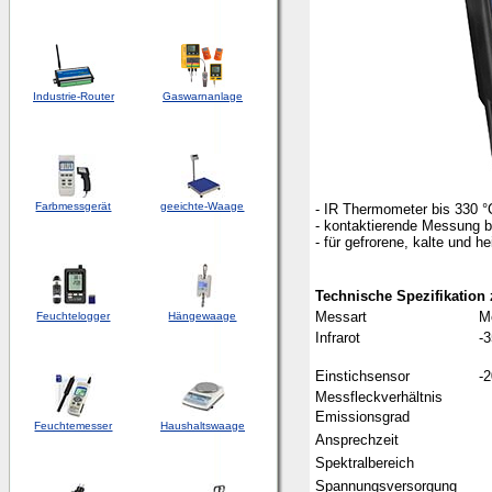
Industrie-Router
Gaswarnanlage
Farbmessgerät
geeichte-Waage
- IR Thermometer bis 330 °
- kontaktierende Messung b
- für gefrorene, kalte und h
Technische Spezifikation
Messart
M
Feuchtelogger
Hängewaage
Infrarot
-3
Einstichsensor
-2
Messfleckverhältnis
Emissionsgrad
Feuchtemesser
Haushaltswaage
Ansprechzeit
Spektralbereich
Spannungsversorgung