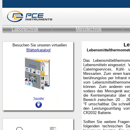
Labortechnik
Messtechnik
Le
Besuchen Sie unseren virtuellen
Blätterkatalog!
Lebensmittelthermomete
Das Lebensmittelthermom
Lebensmitteln eingesetzt.
Cateringservices, Kühl-
Messarten. Zum einen kan
berührungslos per Infrarot
vom Lebensmittelthermomet
können. Zum anderen verf
sodass das Messgerät auch
die Kerntemperatur über 
Bereich zwischen -20 ... 
°F umschaltbar. Die schne
den Leistungsumfang vom 
CR2032 Batterie.
Sollten Sie weitere Frag
folgenden technischen 