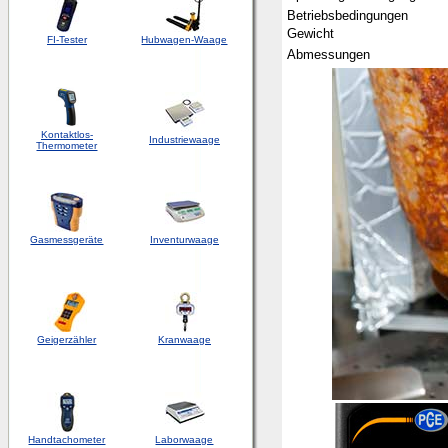
Betriebsbedingungen
Gewicht
FI-Tester
Hubwagen-Waage
Abmessungen
Kontaktlos-
Industriewaage
Thermometer
Gasmessgeräte
Inventurwaage
Geigerzähler
Kranwaage
Handtachometer
Laborwaage