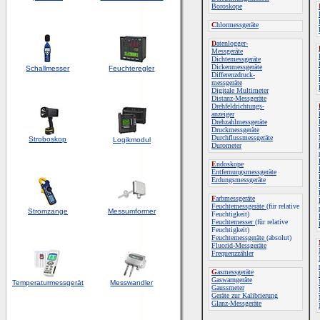
Boroskope
C
hlormessgeräte
D
atenlogger-
Messgeräte
Dichtemessgeräte
Dickenmessgeräte
Schallmesser
Feuchteregler
Differenzdruck-
messgeräte
Digitale Multimeter
Distanz-Messgeräte
Drehfeldrichtungs-
anzeiger
Drehzahlmessgeräte
Druckmessgeräte
Durchflussmessgeräte
Stroboskop
Logikmodul
Durometer
E
ndoskope
Entfernungsmessgeräte
Erdungsmessgeräte
F
arbmessgeräte
Feuchtemessgeräte
(für relative
Stromzange
Messumformer
Feuchtigkeit)
Feuchtemesser
(für relative
Feuchtigkeit)
Feuchtemessgeräte
(absolut)
Fluorid-Messgeräte
Frequenzzähler
G
asmessgeräte
Gaswarngeräte
Temperaturmessgerät
Messwandler
Gaussmeter
Geräte zur Kalibrierung
Glanz-Messgeräte