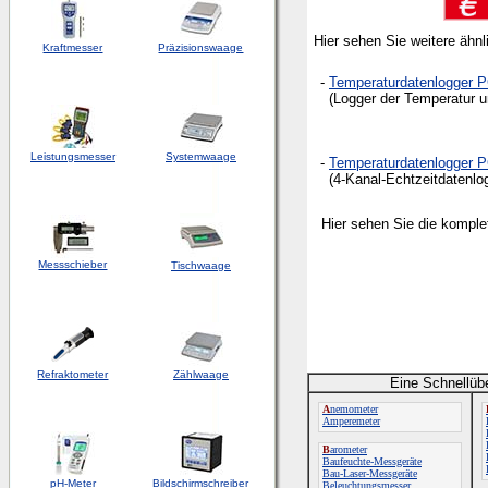
Hier sehen Sie weitere ähn
Kraftmesser
Präzisionswaage
-
Temperaturdatenlogger 
(Logger der Temperatur und
Leistungsmesser
Systemwaage
-
Temperaturdatenlogger 
(4-Kanal-Echtzeitdatenlog
Hier sehen Sie die komple
Messschieber
Tischwaage
Refraktometer
Zählwaage
Eine Schnellüb
A
nemometer
Amperemeter
B
arometer
Baufeuchte-Messgeräte
Bau-Laser-Messgeräte
pH-Meter
Bildschirmschreiber
Beleuchtungsmesser