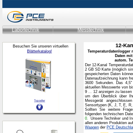
Labortechnik
Messtechnik
12-Kan
Besuchen Sie unseren virtuellen
Blätterkatalog!
Temperaturdatenlogger m
Daten mit
autom. Te
Der 12-Kanal Temperaturdat
2 GB SD Karte (möglich sin
gespeicherten Daten können
Datenaufzeichnung kann fre
3600 Sekunden. Das 4,5" D
aktuellen Messwerte von bi
9 ... 12 anzeigen zu lassen
um den Überblick über Ih
Messgerät angeschlossen
Sensortypen (K, J, T, E, R
Sollten Sie weitere Frag
folgenden technischen Dat
0
.
Unsere Techniker und In
allen anderen Produkten a
Waagen
der
PCE Deutschl