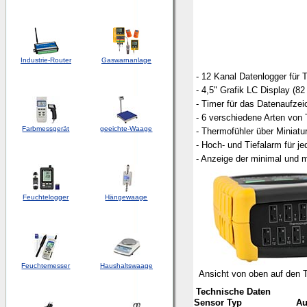
Industrie-Router
Gaswarnanlage
- 12 Kanal Datenlogger für 
- 4,5" Grafik LC Display (8
- Timer für das Datenaufzei
- 6 verschiedene Arten von
Farbmessgerät
geeichte-Waage
- Thermofühler über Miniat
- Hoch- und Tiefalarm für j
- Anzeige der minimal und 
Feuchtelogger
Hängewaage
Feuchtemesser
Haushaltswaage
Ansicht von oben auf den 
Technische Daten
Sensor Typ
Au