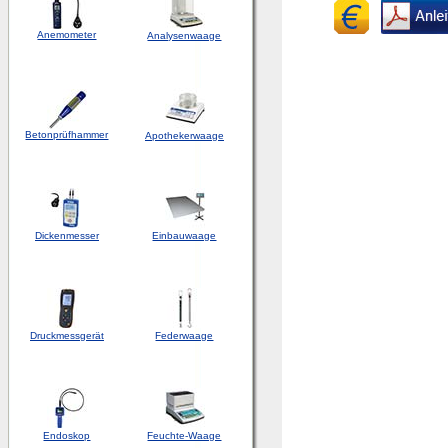
Anemometer
Analysenwaage
Betonprüfhammer
Apothekerwaage
Dickenmesser
Einbauwaage
Druckmessgerät
Federwaage
Endoskop
Feuchte-Waage