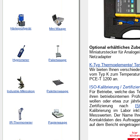
Härteprüfgerät
Mini-Waage
Optional erhältliches Zub
Miniaturstecker für Analog
Netzadapter
Hygrometer
Paketwaage
K-Typ Thermoelemente/ Tem
Wir bieten Ihnen verschiede
vom Typ K zum Temperatur
PCE-T 1200 an.
ISO-Kalibrierung / Zertifizie
Industrie-Mikroskop
Palettenwaage
Für Betriebe, welche das T
ihren betriebsinternen Prü
wollen oder etwa zur jährli
Zertifizierung nach
IS
Kalibrierung im Labor ink
Messwerten. Der Name Ihre
Kontaktdaten des Auftragge
IR-Thermometer
Papierwaage
auf dem Bericht eingetragen