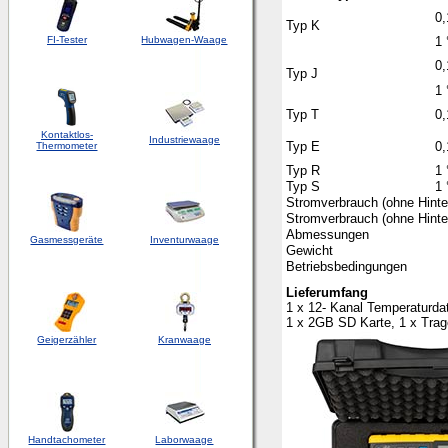
0,
Typ K
FI-Tester
Hubwagen-Waage
1
0,
Typ J
1 
Typ T
0,
Kontaktlos-
Industriewaage
Typ E
0,
Thermometer
Typ R
1 
Typ S
1 
Stromverbrauch (ohne Hinter
Stromverbrauch (ohne Hinter
Abmessungen
Gasmessgeräte
Inventurwaage
Gewicht
Betriebsbedingungen
Lieferumfang
1 x 12- Kanal Temperaturdat
1 x 2GB SD Karte, 1 x Trag
Geigerzähler
Kranwaage
Handtachometer
Laborwaage