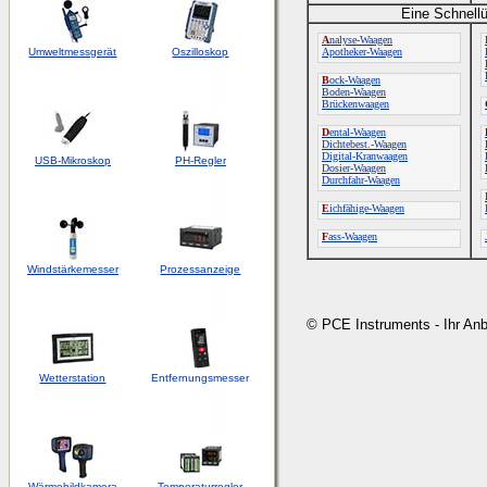
Eine Schnellü
A
nalyse-Waagen
Umweltmessgerät
Oszilloskop
Apotheker-Waagen
B
ock-Waagen
Boden-Waagen
Brückenwaagen
D
ental-Waagen
Dichtebest.-Waagen
Digital-Kranwaagen
USB-Mikroskop
PH-Regler
Dosier-Waagen
Durchfahr-Waagen
E
ichfähige-Waagen
F
ass-Waagen
Windstärkemesser
Prozessanzeige
© PCE Instruments - Ihr An
Wetterstation
Entfernungsmesser
Wärmebildkamera
Temperaturregler