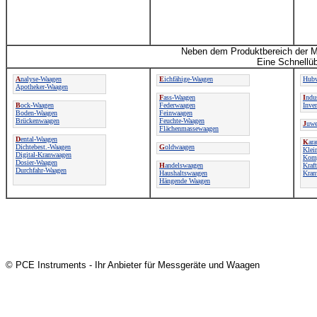
Neben dem Produktbereich der M
Eine Schnellüb
A
nalyse-Waagen
E
ichfähige-Waagen
Hubw
Apotheker-Waagen
F
ass-Waagen
I
ndu
B
ock-Waagen
Federwaagen
Inve
Boden-Waagen
Feinwaagen
Brückenwaagen
Feuchte-Waagen
J
uwe
Flächenmassewaagen
D
ental-Waagen
K
ar
Dichtebest.-Waagen
G
oldwaagen
Klei
Digital-Kranwaagen
Komp
Dosier-Waagen
H
andelswaagen
Kraf
Durchfahr-Waagen
Haushaltswaagen
Kran
Hängende Waagen
© PCE Instruments - Ihr Anbieter für Messgeräte und Waagen