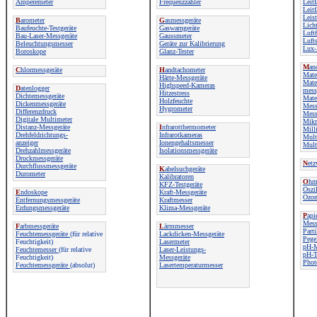
Amperemeter
Frequenzzähler
Leit
Leitf
Leis
B
arometer
G
asmessgeräte
Lich
Baufeuchte-Testgeräte
Gaswarngeräte
Luftf
Bau-Laser-Messgeräte
Gaussmeter
Luft
Beleuchtungsmesser
Geräte zur Kalibrierung
Lux-
Boroskope
Glanz-Tester
M
an
C
hlormessgeräte
H
andtachometer
Mate
Härte-Messgeräte
Mater
Highspeed-Kameras
D
atenlogger
mess
Hitzestress
Dichtemessgeräte
Mater
Holzfeuchte
Dickenmessgeräte
Mess
Hygrometer
Differenzdruck
Mess
Digitale Multimeter
Mikr
Distanz-Messgeräte
I
nfrarotthermometer
Mill
Drehfeldrichtungs-
Infrarotkameras
Mult
anzeiger
Ionengehaltsmesser
Multi
Drehzahlmessgeräte
Isolationsmessgeräte
Druckmessgeräte
N
etz
Durchflussmessgeräte
K
abelsuchgeräte
Durometer
Kalibratoren
O
hm
KFZ-Testgeräte
Oszi
E
ndoskope
Kraft-Messgeräte
Ozon
Entfernungsmessgeräte
Kraftmesser
Erdungsmessgeräte
Klima-Messgeräte
P
api
Mess
F
arbmessgeräte
L
ärmmesser
Parti
Feuchtemessgeräte
(für relative
Lackdicken-Messgeräte
Pege
Feuchtigkeit)
Lasermeter
pH-M
Feuchtemesser
(für relative
Laser-Leistungs-
pH-T
Feuchtigkeit)
Messgeräte
Phot
Feuchtemessgeräte
(absolut)
Lasertemperaturmesser