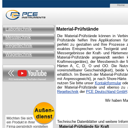
Home
Labortechnik
Material-Prüfstände
Die Material-Prüfstände können in Verbi
Messtechnik
Prüfstän
de helfen Ihre Applikationen f
perfekt zu gestalten und Ihre Prozesse z
Regeltechnik
exaktes Entsprechen von Testgerät und
Messergebnisse der Kraft- und Härtemess
Wägetechnik
Material-Prüfstände angewandt werden
Kraftmessgerätes), der Messbereich der Ma
Härten A, C, D, O und OO. Die Nutzun
voreinstellbarer Geschwindigkeit), beide 
erhältlich. Im Bereich der Material-Prüfst
mit Anpressgewicht), je nach Shore-Härte
nutzen Sie bitte unser
Kontaktformular
ode
der Material-Prüfstände und ebenso zu
Regeltechnik
der
PCE Deutschland GmbH
Wir haben Mat
Technische Datenblätter und weitere Infor
Material-Prüfstände für Kraft