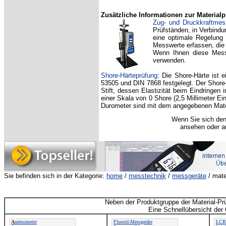
Zusätzliche Informationen zur Materialp
Zug- und Druckkraftme
Prüfständen, in Verbindu
eine optimale Regelung 
Messwerte erfassen, die 
Wenn Ihnen diese Messr
verwenden.
Shore-Härteprüfung
: Die Shore-Härte ist 
53505 und DIN 7868 festgelegt. Der Shore
Stift, dessen Elastizität beim Eindringen 
einer Skala von 0 Shore (2,5 Millimeter Ein
Durometer sind mit dem angegebenen Mater
Wenn Sie sich den
ansehen oder au
Sie befinden sich in der Kategorie:
home
/
messtechnik
/
messgeräte
/
mate
Neben der Produktgruppe der Material-Pr
Eine Schnellübersicht der
A
nemometer
Fluorid-Messgeräte
LCR-