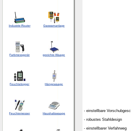
Industrie-Router
Gaswarnanlage
Farbmessgerät
geeichte-Waage
Feuchtelogger
Hängewaage
- einstellbare Vorschubgesc
Feuchtemesser
Haushaltswaage
- robustes Stahldesign
- einstellbarer Verfahrweg