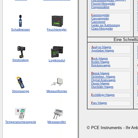
Feuchtemessgeräte
(absolut)
Fluorid-Messgeräte
Frequenzzähler
G
asmessgeräte
Gaswarngeräte
Gaussmeter
Geräte zur Kalibrierung
Glanz-Messgeräte
Schallmesser
Feuchteregler
Eine Schnellü
A
nalyse-Waagen
Apotheker-Waagen
B
ock-Waagen
Stroboskop
Logikmodul
Boden-Waagen
Brückenwaagen
D
ental-Waagen
Dichtebest.-Waagen
Digital-Kranwaagen
Dosier-Waagen
Durchfahr-Waagen
Stromzange
Messumformer
E
ichfähige-Waagen
F
ass-Waagen
Temperaturmessgerät
Messwandler
© PCE Instruments - Ihr An