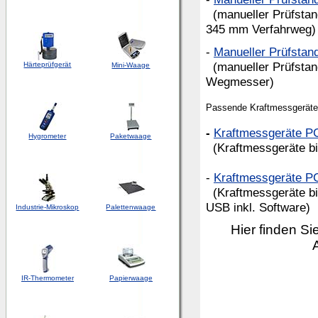
(manueller Prüfsta
345 mm Verfahrweg)
-
Manueller Prüfsta
(manueller Prüfstan
Härteprüfgerät
Mini-Waage
Wegmesser)
Passende Kraftmessgeräte 
-
Kraftmessgeräte P
Hygrometer
Paketwaage
(Kraftmessgeräte bi
-
Kraftmessgeräte P
(Kraftmessgeräte bi
USB inkl. Software)
Industrie-Mikroskop
Palettenwaage
Hier finden Si
IR-Thermometer
Papierwaage