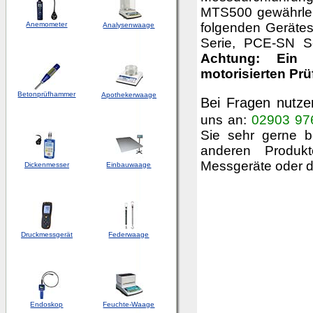
MTS500 gewährleis
Anemometer
folgenden Geräte
Analysenwaage
Serie, PCE-SN 
Achtung:
Ein 
motorisierten Prü
Betonprüfhammer
Apothekerwaage
Bei Fragen
nutze
uns an:
02903 97
Sie sehr gerne be
anderen Produk
Messgeräte oder 
Dickenmesser
Einbauwaage
Druckmessgerät
Federwaage
Endoskop
Feuchte-Waage