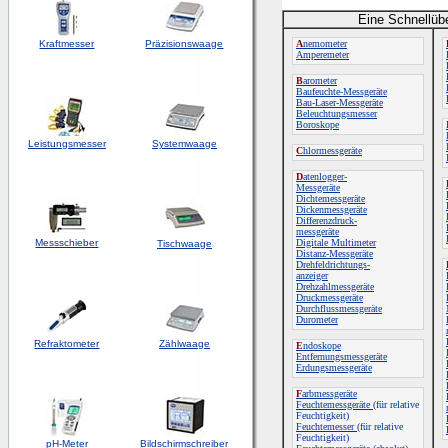
Eine Schnellüb
Kraftmesser
Präzisionswaage
A
nemometer
Amperemeter
B
arometer
Baufeuchte-Messgeräte
Bau-Laser-Messgeräte
Beleuchtungsmesser
Boroskope
Leistungsmesser
Systemwaage
C
hlormessgeräte
D
atenlogger-
Messgeräte
Dichtemessgeräte
Dickenmessgeräte
Differenzdruck-
messgeräte
Messschieber
Digitale Multimeter
Tischwaage
Distanz-Messgeräte
Drehfeldrichtungs-
anzeiger
Drehzahlmessgeräte
Druckmessgeräte
Durchflussmessgeräte
Durometer
Refraktometer
Zählwaage
E
ndoskope
Entfernungsmessgeräte
Erdungsmessgeräte
F
arbmessgeräte
Feuchtemessgeräte
(für relative
Feuchtigkeit)
Feuchtemesser
(für relative
Feuchtigkeit)
pH-Meter
Bildschirmschreiber