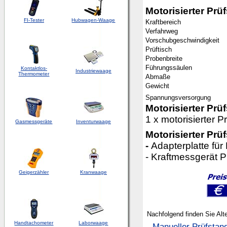
Motorisierter Prü
FI-Tester
Hubwagen-Waage
Kraftbereich
Verfahrweg
Vorschubgeschwindigkeit
Prüftisch
Probenbreite
Führungssäulen
Kontaktlos-
Industriewaage
Thermometer
Abmaße
Gewicht
Spannungsversorgung
Motorisierter Prü
1 x motorisierter
Gasmessgeräte
Inventurwaage
Motorisierter Prü
-
Adapterplatte für
- Kraftmessgerät 
Geigerzähler
Kranwaage
Nachfolgend finden Sie Alt
Handtachometer
Laborwaage
-
Manueller Prüfsta