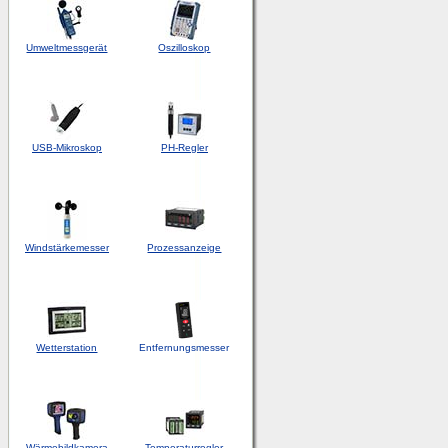
Umweltmessgerät
Oszilloskop
USB-Mikroskop
PH-Regler
Windstärkemesser
Prozessanzeige
Wetterstation
Entfernungsmesser
Wärmebildkamera
Temperaturregler