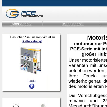
Labortechnik
Messtechnik
Motori
Besuchen Sie unseren virtuellen
Blätterkatalog!
motorisierter P
PCE-Serie mit in
großer Hub
Unser motorisiert
Varianten mit un
betrieben werden. 
Ihrer Druck- u
wiederholgenau du
des motorisierten
Die Vorschubgesch
mm/min und 23
Messdurchführun