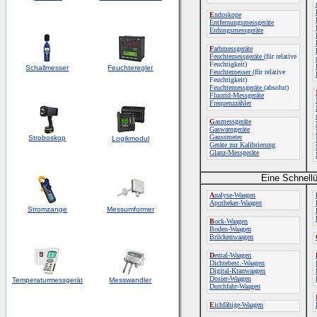
E
ndoskope
Entfernungsmessgeräte
Erdungsmessgeräte
F
arbmessgeräte
Feuchtemessgeräte
(für relative
Feuchtigkeit)
Schallmesser
Feuchteregler
Feuchtemesser
(für relative
Feuchtigkeit)
Feuchtemessgeräte
(absolut)
Fluorid-Messgeräte
Frequenzzähler
G
asmessgeräte
Gaswarngeräte
Gaussmeter
Stroboskop
Logikmodul
Geräte zur Kalibrierung
Glanz-Messgeräte
Eine Schnellü
A
nalyse-Waagen
Apotheker-Waagen
Stromzange
Messumformer
B
ock-Waagen
Boden-Waagen
Brückenwaagen
D
ental-Waagen
Dichtebest.-Waagen
Digital-Kranwaagen
Dosier-Waagen
Temperaturmessgerät
Messwandler
Durchfahr-Waagen
E
ichfähige-Waagen