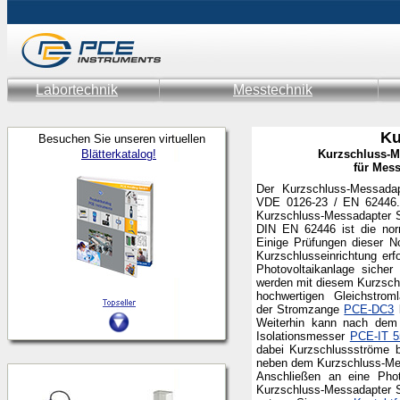
Labortechnik
Messtechnik
Ku
Besuchen Sie unseren virtuellen
Blätterkatalog!
Kurzschluss-M
für Mes
Der Kurzschluss-Messada
VDE 0126-23 / EN 62446.
Kurzschluss-Messadapter S
DIN EN 62446 ist die norm
Einige Prüfungen dieser N
Kurzschlusseinrichtung er
Photovoltaikanlage sicher
werden mit diesem Kurzsch
hochwertigen Gleichstroml
der Stromzange
PCE-DC3
k
Weiterhin kann nach dem
Isolationsmesser
PCE-IT 5
dabei Kurzschlussströme 
neben dem Kurzschluss-Mes
Anschließen an eine Phot
Kurzschluss-Messadapter S