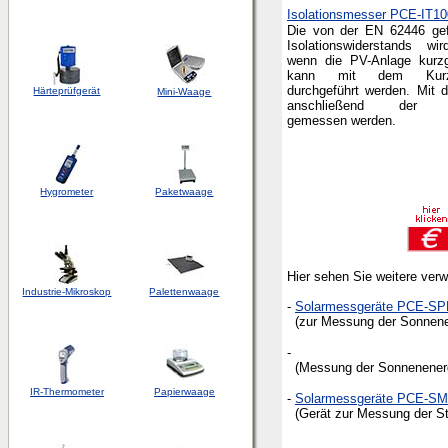
Isolationsmesser PCE-IT10
Die von der EN 62446 ge
Isolationswiderstands wi
wenn die PV-Anlage kurzg
kann mit dem Kurzsc
durchgeführt werden. Mi
Härteprüfgerät
Mini-Waage
anschließend der Isol
gemessen werden.
Hygrometer
Paketwaage
Hier sehen Sie weitere ver
Industrie-Mikroskop
Palettenwaage
-
Solarmessgeräte PCE-SP
(zur Messung der Sonnenei
-
(Messung der Sonnenenergie
IR-Thermometer
Papierwaage
-
Solarmessgeräte PCE-SM
(Gerät zur Messung der Str