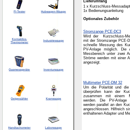
Lieferumfang
1 x Kurzschluss-Messadapte
1x Bedienungsanleitung
FI-Tester
Hubwagen-Waage
Optionales Zubehör
Stromzange PCE-DC3
Wird der Kurzschluss-M
Kontaktlos-
mit der Stromzange PCE-DC
Industriewaage
Thermometer
schnelle Messung des Kur
PV-Anlage möglich. Die 
Messbereich unter zwei 
Ströme werden mit einer 
angezeigt.
Gasmessgeräte
Inventurwaage
Multimeter PCE-DM 32
Um die Polarität und die
überprüfen kann der Kur
zusammen mit einem Mu
Geigerzähler
Kranwaage
werden. Die PV-Anlage 
werden parallel an den Ku
angeschlossen. Hilfreich si
enthaltenen Adapter und Me
Handtachometer
Laborwaage