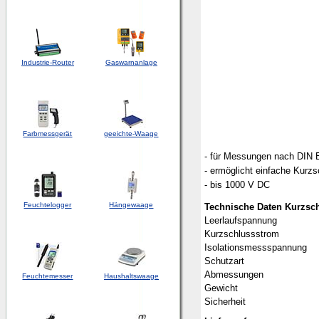
Industrie-Router
Gaswarnanlage
Farbmessgerät
geeichte-Waage
- für Messungen nach DIN
- ermöglicht einfache Kur
- bis 1000 V DC
Feuchtelogger
Hängewaage
Technische Daten Kurzsc
Leerlaufspannung
Kurzschlussstrom
Isolationsmessspannung
Schutzart
Abmessungen
Feuchtemesser
Haushaltswaage
Gewicht
Sicherheit