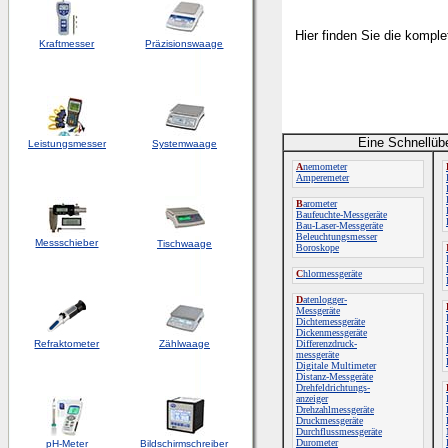
Hier finden Sie die kompl
Kraftmesser
Präzisionswaage
Eine Schnellüb
Leistungsmesser
Systemwaage
A
nemometer
Amperemeter
B
arometer
Baufeuchte-Messgeräte
Bau-Laser-Messgeräte
Beleuchtungsmesser
Messschieber
Tischwaage
Boroskope
C
hlormessgeräte
D
atenlogger-
Messgeräte
Dichtemessgeräte
Dickenmessgeräte
Refraktometer
Zählwaage
Differenzdruck-
messgeräte
Digitale Multimeter
Distanz-Messgeräte
Drehfeldrichtungs-
anzeiger
Drehzahlmessgeräte
Druckmessgeräte
Durchflussmessgeräte
Durometer
pH-Meter
Bildschirmschreiber