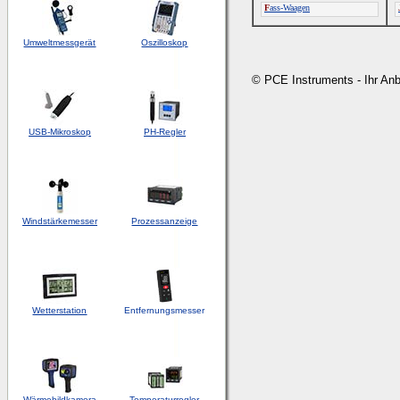
F
ass-Waagen
Umweltmessgerät
Oszilloskop
© PCE Instruments - Ihr An
USB-Mikroskop
PH-Regler
Windstärkemesser
Prozessanzeige
Wetterstation
Entfernungsmesser
Wärmebildkamera
Temperaturregler