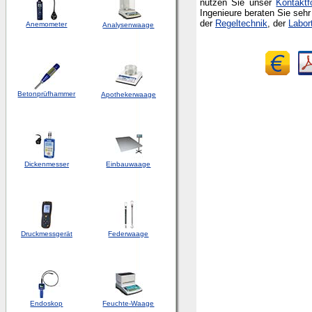
nutzen Sie unser
Kontaktf
Ingenieure beraten Sie seh
der
Regeltechnik
, der
Labor
Anemometer
Analysenwaage
Betonprüfhammer
Apothekerwaage
Dickenmesser
Einbauwaage
Druckmessgerät
Federwaage
Endoskop
Feuchte-Waage