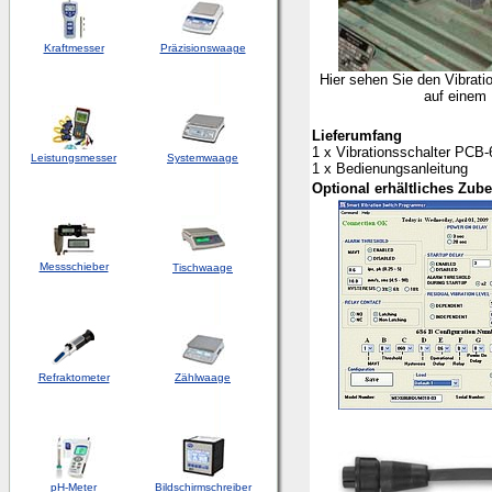
Kraftmesser
Präzisionswaage
Hier sehen Sie den Vibrati
auf einem
Lieferumfang
1 x Vibrationsschalter PCB
Leistungsmesser
Systemwaage
1 x Bedienungsanleitung
Op
tional erhältliches Zub
Messschieber
Tischwaage
Refraktometer
Zählwaage
pH-Meter
Bildschirmschreiber