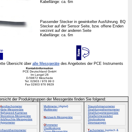
Kabellänge: ca. 6m
Passender Stecker in gewinkelter Ausführung. BQ
Stecker auf der Sensor Seite, bzw. offene Enden
verzinnt auf der anderen Seite
Kabellänge: ca. 6m
ette Übersicht über
alle Messgeräte
des Angebotes der PCE Instruments
Kontaktinformation
PCE Deutschland GmbH
Im Langel 26
D-59872 Meschede
Tel. 02903 / 976 99 0
Fax 02903 976 9929
ersicht der Produktgruppen der Messgeräte finden Sie folgend:
H
andtachometer
Multimeter
(digital)
Staurohrmanometer
Härte-Messgeräte
Multitester
Strahlungsthermometer
Highspeed-Kameras
Strahlungsmessgeräte
Hitzestress-Messgeräte
Straßenmessräder
N
etzwerk-Messgeräte
Holzfeuchte-Messgeräte
Stroboskope
Hygrometer
Stromzangen
O
hmmeter
Oszilloskope
I
nfrarotthermometer
T
achometer
(optisch &
Ozon-Messgeräte