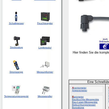
Schallmesser
Feuchteregler
Stroboskop
Logikmodul
Hier finden Sie die kompl
Stromzange
Messumformer
Eine Schnellüb
A
nemometer
Amperemeter
Temperaturmessgerät
Messwandler
B
arometer
Baufeuchte-Messgeräte
Bau-Laser-Messgeräte
Beleuchtungsmesser
Boroskope