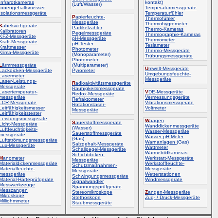
Infrarotkameras
kontakt)
(Luft/Wasser)
Ionengehaltsmesser
Temperaturmessgeräte
Isolationsmessgeräte
Temperaturfühler
P
apierfeuchte-
Thermofühler
Messgeräte
Thermohygrometer
K
abelsuchgeräte
Partikelzähler
Thermo-Kameras
Kalibratoren
Pegelmessgeräte
Thermographie-Kameras
KFZ-Messgeräte
pH-Messgeräte
Thermometer
Kraft-Messgeräte
pH-Tester
Teslameter
Kraftmesser
Photometer
Thermo-Messgeräte
Klima-Messgeräte
(Monoparameter)
Trübungsmessgeräte
Photometer
L
ärmmessgeräte
(Multiparameter)
U
mwelt-Messgeräte
Lackdicken-Messgeräte
Pyrometer
Umgebungsfeuchte-
Lasermeter
Messgeräte
Laser-Leistungs-
R
adioaktivitätsmessgeräte
Messgeräte
Rauhigkeitsmessgeräte
Lasertemperatur-
V
DE-Messgeräte
Redox-Messgeräte
messgeräte
Vermessungsgeräte
Refraktometer
LCR-Messgeräte
Vibrationsmessgeräte
Rotationslaser-
Leitfähigkeitsmesser
Voltmeter
Messgeräte
Leitfähigkeitstester
Leistungsmessgeräte
W
aagen
S
auerstoffmessgeräte
Licht-Messgeräte
Wanddickenmessgeräte
(Wasser)
Luftfeuchtigkeits-
Wasser-Messgeräte
Sauerstoffmessgeräte
messgeräte
Wasser-pH-Meter
(Gas)
Luftströmungsmessgeräte
Warnanlagen
(Gas)
Salzgehalt-Messgeräte
Lux-Messgeräte
Wattmeter
Schallpegel-Messgeräte
Wärmebildkameras
Schichtdicken-
M
anometer
Werkstatt-Messgeräte
Messgeräte
Materialdickenmessgeräte
Werkstofffeuchte-
Schutzmaßnahmen-
Materialfeuchte-
Messgeräte
Messgeräte
messgeräte
Wetterstationen
Schwingungsmessgeräte
Material-Härteprüfgeräte
Windmessgeräte
Signalwandler
Messwerkzeuge
Spannungsprüfgeräte
Messzangen
Stereomikroskope
Z
angen-Messgeräte
Mikroskope
Stethoskope
Zug- / Druck-Messgeräte
Milliohmmeter
Staubmessgeräte