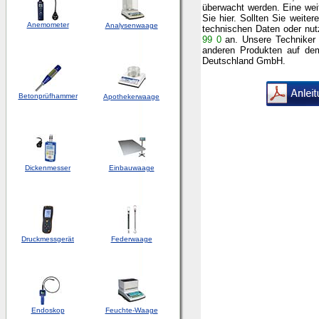
überwacht werden. Eine weit
Sie
hier
.
Sollten Sie weiter
Anemometer
Analysenwaage
technischen Daten oder
nut
99 0
an.
Unsere Techniker 
anderen Produkten auf d
Deutschland GmbH.
Betonprüfhammer
Apothekerwaage
Dickenmesser
Einbauwaage
Druckmessgerät
Federwaage
Endoskop
Feuchte-Waage