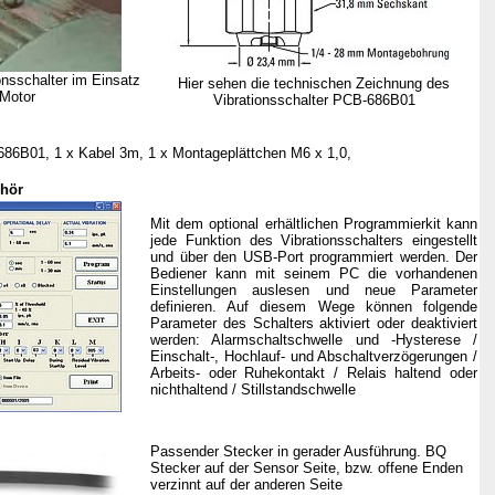
onsschalter im Einsatz
Hier sehen die technischen Zeichnung des
 Motor
Vibrationsschalter PCB-686B01
-686B01, 1 x Kabel 3m, 1 x Montageplättchen M6 x 1,0,
ehör
Mit dem optional erhältlichen Programmierkit kann
jede Funktion des Vibrationsschalters eingestellt
und über den USB-Port programmiert werden. Der
Bediener kann mit seinem PC die vorhandenen
Einstellungen auslesen und neue Parameter
definieren. Auf diesem Wege können folgende
Parameter des Schalters aktiviert oder deaktiviert
werden: Alarmschaltschwelle und -Hysterese /
Einschalt-, Hochlauf- und Abschaltverzögerungen /
Arbeits- oder Ruhekontakt / Relais haltend oder
nichthaltend / Stillstandschwelle
Passender Stecker in gerader Ausführung. BQ
Stecker auf der Sensor Seite, bzw. offene Enden
verzinnt auf der anderen Seite