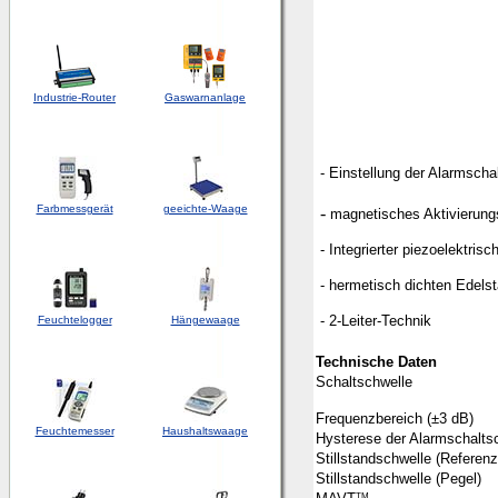
Industrie-Router
Gaswarnanlage
- Einstellung der Alarmscha
Farbmessgerät
geeichte-Waage
-
magnetisches Aktivierung
- Integrierter piezoelektrisc
- hermetisch dichten Edels
- 2-Leiter-Technik
Feuchtelogger
Hängewaage
Technische Daten
Schaltschwelle
Frequenzbereich (±3 dB)
Feuchtemesser
Haushaltswaage
Hysterese der Alarmschalts
Stillstandschwelle (Referenz
Stillstandschwelle (Pegel)
TM