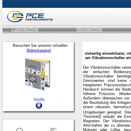
Labortechnik
Messtechnik
Besuchen Sie unseren virtuellen
Blätterkatalog!
v
ielseitig einsetzbarer, in
am Vibrationsschalter ein
Der Vibrationsschalter vere
der einfachen Bedienun
Vibrationsschalter benöt
Grenzwertes sind keine me
integrierten Präzisionsbesc
Hierdurch können die Bedin
höherer Präzision, Wieder
Außerdem überwachen sie d
die Beurteilung des Anlagen
einem robusten, hermetisc
Umgebungen geeignet. Das
Threshold) erlaubt die Ein
Magneten. Der Vibrationss
Abschalten der zu überwac
Motoren oder Lüfter, las