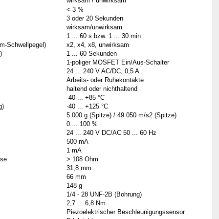
wirksam / unwirksam
< 3 %
3 oder 20 Sekunden
wirksam/unwirksam
1 ... 60 s bzw. 1 ... 30 min
rm-Schwellpegel)
x2, x4, x8, unwirksam
)
1 ... 60 Sekunden
1-poliger MOSFET Ein/Aus-Schalter
24 ... 240 V AC/DC, 0,5 A
Arbeits- oder Ruhekontakte
haltend oder nichthaltend
-40 ... +85 °C
g)
-40 ... +125 °C
5.000 g (Spitze) / 49.050 m/s2 (Spitze)
0 ... 100 %
24 ... 240 V DC/AC 50 ... 60 Hz
500 mA
1 mA
use
> 108 Ohm
31,8 mm
66 mm
148 g
1/4 -
28 UNF-2B (Bohrung)
2,7 ... 6,8 Nm
Piezoelektrischer Beschleunigungssensor