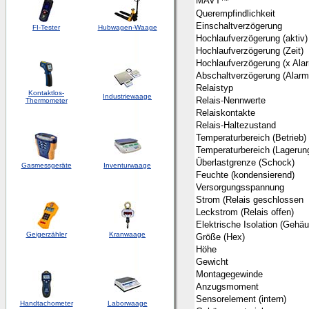
MAVT
Querempfindlichkeit
Einschaltverzögerung
FI-Tester
Hubwagen-Waage
Hochlaufverzögerung (aktiv)
Hochlaufverzögerung (Zeit)
Hochlaufverzögerung (x Ala
Abschaltverzögerung (Alarm
Relaistyp
Kontaktlos-
Industriewaage
Relais-Nennwerte
Thermometer
Relaiskontakte
Relais-Haltezustand
Temperaturbereich (Betrieb)
Temperaturbereich (Lagerun
Überlastgrenze (Schock)
Gasmessgeräte
Inventurwaage
Feuchte (kondensierend)
Versorgungsspannung
Strom (Relais geschlossen
Leckstrom (Relais offen)
Elektrische Isolation (Gehä
Geigerzähler
Kranwaage
Größe (Hex)
Höhe
Gewicht
Montagegewinde
Anzugsmoment
Sensorelement (intern)
Handtachometer
Laborwaage