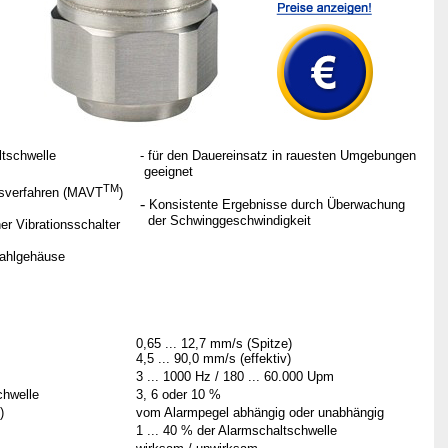
ltschwelle
- für den Dauereinsatz in rauesten Umgebungen
geeignet
TM
sverfahren
(MAVT
)
-
Konsistente Ergebnisse durch
Überwachung
der Schwinggeschwindigkeit
her Vibrationsschalter
tahlgehäuse
0,65 ... 12,7 mm/s (Spitze)
4,5 ... 90,0 mm/s (effektiv)
3 ... 1000 Hz / 180 ... 60.000 Upm
chwelle
3, 6 oder 10 %
)
vom Alarmpegel abhängig oder unabhängig
1 ... 40 % der Alarmschaltschwelle