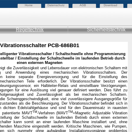
Home
Datenschutz
AGB
Download
Regeltechnik
Sicherheitstechnik
Vibrationsschalter PCB-686B01
telligenter
Vibrationsschalter / Schaltschwelle ohne Programmierung
stellbar / Einstellung der Schaltschwelle im laufenden Betrieb durch
einen externen Magneten
inigt die Zuverlässigkeit und Lebensdauer von elektronischen Schaltern mit
g und Anwendung eines mechanischen Vibrationsschalters. Der
igen keine separate Energieversorgung und für die Einstellung des
chanischen Teile erforderlich. Der Vibrationsschalter besitzt einen
hleunigungssensor, ein Halbleiter-Relais und einstellbare Verzögerungen.
gungen für eine Auslösung viel genauer definiert werden. Dies führt zu
holgenauigkeit und Zuverlässigkeit als bei mechanischen Schaltern.
ie Schwinggeschwindigkeit, eine viel zuverlässigere Ausgangsgröße für
zustandes als die Beschleunigung. Der Vibrationsschalter befindet sich in
h dichten Edelstahlgehäuse und sind für den Dauereinsatz in rauesten
TM
TM
 patentierte MAVT
-Verfahren (MAVT
=Magnetic Adjustable Vibration
stellung der Schaltschwelle im laufenden Betrieb durch einen externen
chalter kann somit an einer laufenden Maschine installiert und, ohne
henden Maschine eingestellt werden. Kritische Maschinen, wie Pumpen,
sen sich nunmehr ohne aufwändige Installationsvorgänge problemlos