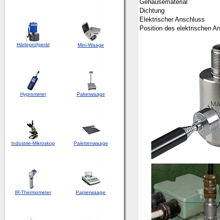
Gehäusematerial
Dichtung
Elektrischer Anschluss
Position des elektrischen A
Härteprüfgerät
Mini-Waage
Hygrometer
Paketwaage
Industrie-Mikroskop
Palettenwaage
IR-Thermometer
Papierwaage