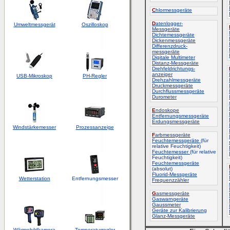
C
hlormessgeräte
D
atenlogger-
Umweltmessgerät
Oszilloskop
Messgeräte
Dichtemessgeräte
Dickenmessgeräte
Differenzdruck-
messgeräte
Digitale Multimeter
Distanz-Messgeräte
Drehfeldrichtungs-
anzeiger
USB-Mikroskop
PH-Regler
Drehzahlmessgeräte
Druckmessgeräte
Durchflussmessgeräte
Durometer
E
ndoskope
Entfernungsmessgeräte
Erdungsmessgeräte
Windstärkemesser
Prozessanzeige
F
arbmessgeräte
Feuchtemessgeräte
(für
relative Feuchtigkeit)
Feuchtemesser
(für relative
Feuchtigkeit)
Feuchtemessgeräte
(absolut)
Fluorid-Messgeräte
Wetterstation
Entfernungsmesser
Frequenzzähler
G
asmessgeräte
Gaswarngeräte
Gaussmeter
Geräte zur Kalibrierung
Glanz-Messgeräte
Wärmebildkamera
Temperaturregler