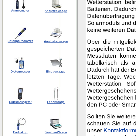
Wetterstation be
Batterien. Dadurch
Anemometer
Analysenwaage
Datenübertragung
Solarmoduls und d
keine weiteren Da
Über die mitgelie
Betonprüfhammer
Apothekerwaage
gespeicherten Da
Messdaten können
tabellarisch als 
Dadurch hat der B
Dickenmesser
Einbauwaage
letzten Tage, Wo
Wetterstation So
Wettergescheh
Wettergeschehen k
Druckmessgerät
Federwaage
den PC oder Smart
Sollten Sie weite
schauen Sie auf d
unser
Kontaktform
Endoskop
Feuchte-Waage