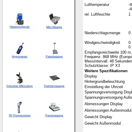
Lufttemperatur
-4
-4
rel. Luftfeuchte
1 
Härteprüfgerät
Mini-Waage
Niederschlagsmenge
0
Windgeschwindigkeit
0 
0 
Empfangsreichweite 100 m,
Frequenz: 868 MHz (Europa
Hygrometer
Paketwaage
Messintervall: 48 Sekunden
Schutzklasse: IP X3
Weitere Spezifikationen
Display
Hintergrundbeleuchtung
Industrie-Mikroskop
Palettenwaage
Einstellung der Uhrzeit
Spannungsversorgung Disp
Spannungsversorgung Auß
Abmessungen Display
Abmessungen Außenmodul
IR-Thermometer
Papierwaage
Gewicht Display
Gewicht Außenmodul