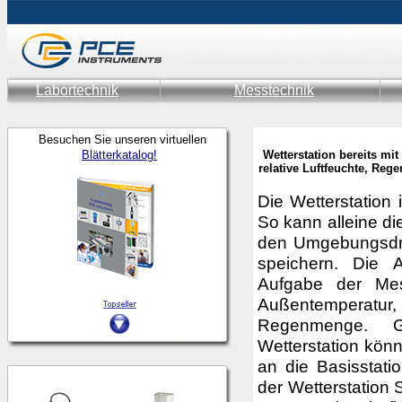
Labortechnik
Messtechnik
Besuchen Sie unseren virtuellen
Blätterkatalog!
Wetterstation bereits m
relative Luftfeuchte, Reg
Die Wetterstation 
So kann alleine di
den Umgebungsdru
speichern. Die A
Aufgabe der Mes
Außentemperatu
Regenmenge. G
Wetterstation kön
an die Basisstati
der Wetterstation 