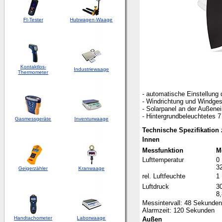
FI-Tester
Hubwagen-Waage
Kontaktlos-
Industriewaage
Thermometer
- automatische Einstellung
- Windrichtung und Windges
- Solarpanel an der Außenei
- Hintergrundbeleuchtetes 7
Gasmessgeräte
Inventurwaage
Technische Spezifikation
Innen
Messfunktion
M
Lufttemperatur
0 
32
Geigerzähler
Kranwaage
rel. Luftfeuchte
1 
Luftdruck
3
8,
Messintervall: 48 Sekunden
Alarmzeit: 120 Sekunden
Handtachometer
Laborwaage
Außen