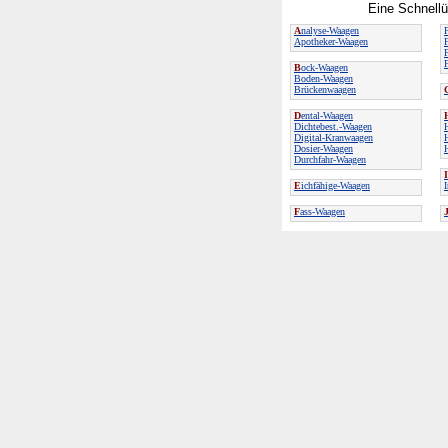
Eine Schnellü
A
nalyse-Waagen
Apotheker-Waagen
B
ock-Waagen
Boden-Waagen
Brückenwaagen
D
ental-Waagen
Dichtebest.-Waagen
Digital-Kranwaagen
Dosier-Waagen
Durchfahr-Waagen
I
E
ichfähige-Waagen
F
ass-Waagen