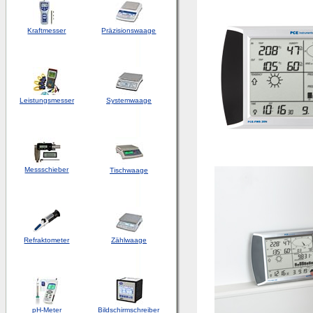
Kraftmesser
Präzisionswaage
Leistungsmesser
Systemwaage
Messschieber
Tischwaage
Refraktometer
Zählwaage
pH-Meter
Bildschirmschreiber