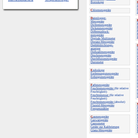
Boroskope
I
C
hlormessgeräte
D
atenlogger-
Messgeräte
Dichtemessgeräte
Dickenmessgeräte
Differenzdruck-
messgeräte
Digitale Multimeter
Distanz-Messgeräte
Drehfeldrichtungs-
anzeiger
Drehzahlmessgeräte
Druckmessgeräte
Durchflussmessgeräte
Durometer
E
ndoskope
Entfernungsmessgeräte
L
Erdungsmessgeräte
F
arbmessgeräte
L
Feuchtemessgeräte
(für relative
Feuchtigkeit)
Feuchtemesser
(für relative
Feuchtigkeit)
Feuchtemessgeräte
(absolut)
Fluorid-Messgeräte
Frequenzzähler
M
G
asmessgeräte
M
Gaswarngeräte
Gaussmeter
Geräte zur Kalibrierung
Glanz-Messgeräte