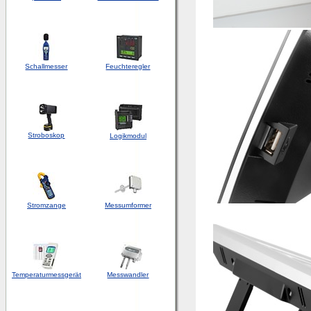
Schallmesser
Feuchteregler
Stroboskop
Logikmodul
Stromzange
Messumformer
Temperaturmessgerät
Messwandler