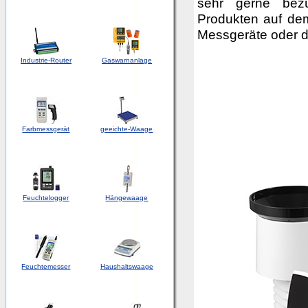
sehr gerne bezü
Produkten auf dem
Messgeräte oder 
Industrie-Router
Gaswarnanlage
Farbmessgerät
geeichte-Waage
Feuchtelogger
Hängewaage
Feuchtemesser
Haushaltswaage