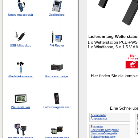
Umweltmessgerät
Oszilloskop
Lieferumfang Wetterstat
1 x Wetterstation PCE-FWS
USB-Mikroskop
PH-Regler
1 x Windfahne, 5 x 1,5 V AA
Hier finden Sie die kompl
Windstärkemesser
Prozessanzeige
Wetterstation
Entfernungsmesser
Eine Schnellübe
A
nemometer
Amperemeter
B
arometer
Baufeuchte-Messgeräte
Bau-Laser-Messgeräte
Beleuchtungsmesser
Wärmebildkamera
Temperaturregler