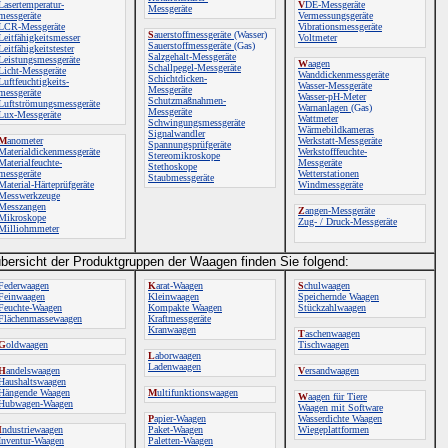
Lasertemperatur-
V
DE-Messgeräte
Messgeräte
messgeräte
Vermessungsgeräte
LCR-Messgeräte
Vibrationsmessgeräte
S
auerstoffmessgeräte
(Wasser)
Leitfähigkeitsmesser
Voltmeter
Sauerstoffmessgeräte
(Gas)
Leitfähigkeitstester
Salzgehalt-Messgeräte
Leistungsmessgeräte
W
aagen
Schallpegel-Messgeräte
Licht-Messgeräte
Wanddickenmessgeräte
Schichtdicken-
Luftfeuchtigkeits-
Wasser-Messgeräte
Messgeräte
messgeräte
Wasser-pH-Meter
Schutzmaßnahmen-
Luftströmungsmessgeräte
Warnanlagen
(Gas)
Messgeräte
Lux-Messgeräte
Wattmeter
Schwingungsmessgeräte
Wärmebildkameras
Signalwandler
M
anometer
Werkstatt-Messgeräte
Spannungsprüfgeräte
Materialdickenmessgeräte
Werkstofffeuchte-
Stereomikroskope
Materialfeuchte-
Messgeräte
Stethoskope
messgeräte
Wetterstationen
Staubmessgeräte
Material-Härteprüfgeräte
Windmessgeräte
Messwerkzeuge
Messzangen
Z
angen-Messgeräte
Mikroskope
Zug- / Druck-Messgeräte
Milliohmmeter
bersicht der Produktgruppen der Waagen finden Sie folgend:
Federwaagen
K
arat-Waagen
S
chulwaagen
Feinwaagen
Kleinwaagen
Speichernde Waagen
Feuchte-Waagen
Kompakte Waagen
Stückzahlwaagen
Flächenmassewaagen
Kraftmessgeräte
Kranwaagen
T
aschenwaagen
G
oldwaagen
Tischwaagen
L
aborwaagen
Ladenwaagen
H
andelswaagen
V
ersandwaagen
Haushaltswaagen
Hängende Waagen
M
ultifunktionswaagen
W
aagen für Tiere
Hubwagen-Waagen
Waagen mit Software
P
apier-Waagen
Wasserdichte Waagen
I
ndustriewaagen
Paket-Waagen
Wiegeplattformen
Inventur-Waagen
Paletten-Waagen