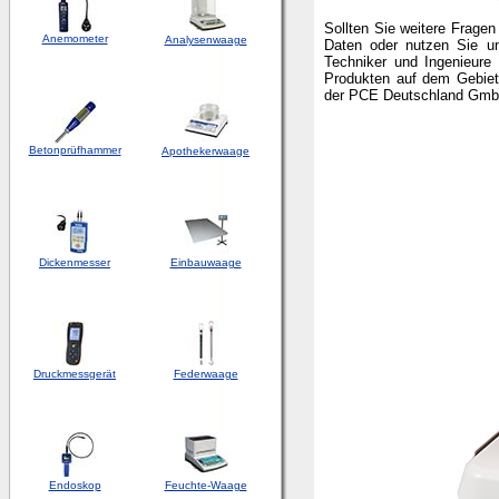
Sollten Sie weitere Frage
Anemometer
Analysenwaage
Daten oder nutzen Sie 
Techniker und Ingenieure 
Produkten auf dem Gebiet
der PCE Deutschland Gmb
Betonprüfhammer
Apothekerwaage
Dickenmesser
Einbauwaage
Druckmessgerät
Federwaage
Endoskop
Feuchte-Waage