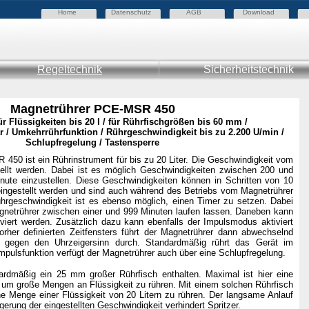
Home
Datenschutz
AGB
Download
Regeltechnik
Sicherheitstechnik
Magnetrührer PCE-MSR 450
r Flüssigkeiten bis 20 l / für Rührfischgrößen bis 60 mm /
ar / Umkehrrührfunktion / Rührgeschwindigkeit bis zu 2.200 U/min /
Schlupfregelung / Tastensperre
450 ist ein Rührinstrument für bis zu 20 Liter. Die Geschwindigkeit vom
ellt werden. Dabei ist es möglich Geschwindigkeiten zwischen 200 und
ute einzustellen. Diese Geschwindigkeiten können in Schritten von 10
ngestellt werden und sind auch während des Betriebs vom Magnetrührer
hrgeschwindigkeit ist es ebenso möglich, einen Timer zu setzen. Dabei
netrührer zwischen einer und 999 Minuten laufen lassen. Daneben kann
iviert werden. Zusätzlich dazu kann ebenfalls der Impulsmodus aktiviert
orher definierten Zeitfensters führt der Magnetrührer dann abwechselnd
gegen den Uhrzeigersinn durch. Standardmäßig rührt das Gerät im
mpulsfunktion verfügt der Magnetrührer auch über eine Schlupfregelung.
ardmäßig ein 25 mm großer Rührfisch enthalten. Maximal ist hier eine
m große Mengen an Flüssigkeit zu rühren. Mit einem solchen Rührfisch
e Menge einer Flüssigkeit von 20 Litern zu rühren. Der langsame Anlauf
igerung der eingestellten Geschwindigkeit verhindert Spritzer.