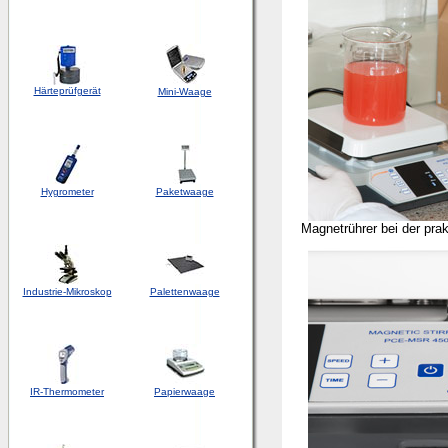
Härteprüfgerät
Mini-Waage
Hygrometer
Paketwaage
Magnetrührer bei der pra
Industrie-Mikroskop
Palettenwaage
IR-Thermometer
Papierwaage