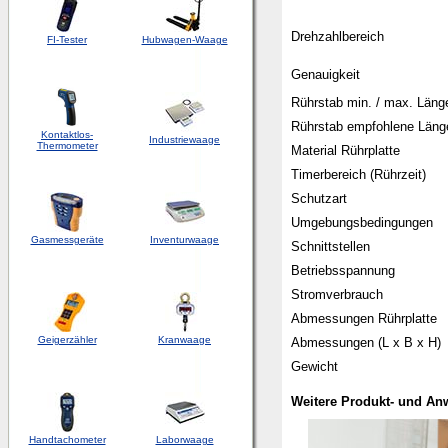
Drehzahlbereich
FI-Tester
Hubwagen-Waage
Genauigkeit
Rührstab min. / max. Läng
Rührstab empfohlene Läng
Kontaktlos-
Industriewaage
Thermometer
Material Rührplatte
Timerbereich (Rührzeit)
Schutzart
Umgebungsbedingungen
Gasmessgeräte
Inventurwaage
Schnittstellen
Betriebsspannung
Stromverbrauch
Abmessungen Rührplatte
Geigerzähler
Kranwaage
Abmessungen (L x B x H)
Gewicht
Weitere Produkt- und A
Handtachometer
Laborwaage