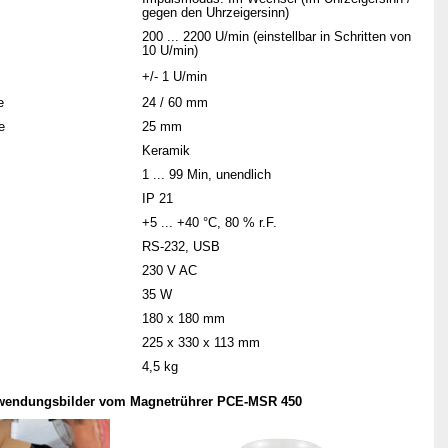
gegen den Uhrzeigersinn)
200 ... 2200
U/min (einstellbar in Schritten von
10 U/min)
+/-
1
U/min
e
24 / 60 mm
e
25 mm
Keramik
1 ... 99 Min, unendlich
IP 21
+5 ... +40 °C, 80 % r.F.
RS-232, USB
230 V AC
35 W
180 x 180 mm
225 x 330 x 113 mm
4,5 kg
nwendungsbilder vom Magnetrührer PCE-MSR 450