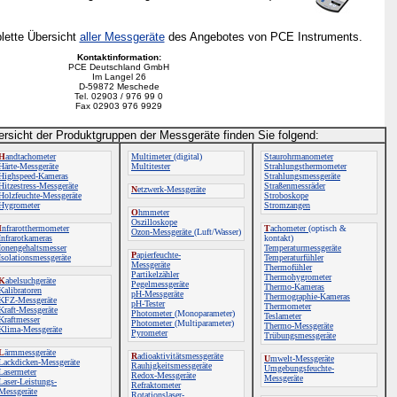
plette Übersicht
aller Messgeräte
des Angebotes von PCE Instruments.
Kontaktinformation:
PCE Deutschland GmbH
Im Langel 26
D-59872 Meschede
Tel. 02903 / 976 99 0
Fax 02903 976 9929
ersicht der Produktgruppen der Messgeräte finden Sie folgend:
H
andtachometer
Multimeter
(digital)
Staurohrmanometer
Härte-Messgeräte
Multitester
Strahlungsthermometer
Highspeed-Kameras
Strahlungsmessgeräte
Hitzestress-Messgeräte
Straßenmessräder
N
etzwerk-Messgeräte
Holzfeuchte-Messgeräte
Stroboskope
Hygrometer
Stromzangen
O
hmmeter
Oszilloskope
I
nfrarotthermometer
T
achometer
(optisch &
Ozon-Messgeräte
(Luft/Wasser)
Infrarotkameras
kontakt)
Ionengehaltsmesser
Temperaturmessgeräte
P
apierfeuchte-
Isolationsmessgeräte
Temperaturfühler
Messgeräte
Thermofühler
Partikelzähler
Thermohygrometer
K
abelsuchgeräte
Pegelmessgeräte
Thermo-Kameras
Kalibratoren
pH-Messgeräte
Thermographie-Kameras
KFZ-Messgeräte
pH-Tester
Thermometer
Kraft-Messgeräte
Photometer
(Monoparameter)
Teslameter
Kraftmesser
Photometer
(Multiparameter)
Thermo-Messgeräte
Klima-Messgeräte
Pyrometer
Trübungsmessgeräte
L
ärmmessgeräte
R
adioaktivitätsmessgeräte
U
mwelt-Messgeräte
Lackdicken-Messgeräte
Rauhigkeitsmessgeräte
Umgebungsfeuchte-
Lasermeter
Redox-Messgeräte
Messgeräte
Laser-Leistungs-
Refraktometer
Messgeräte
Rotationslaser-