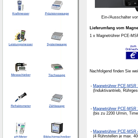
Kraftmesser
Präzisionswaage
Ein-/Ausschalter vo
Lieferumfang vom Magne
1 x Magnetrührer PCE-MSR 
Leistungsmesser
Systemwaage
Nachfolgend finden Sie we
Messschieber
Tischwaage
-
Magnetrührer PCE-MSR 
(Induktivantrieb, Rührges
Refraktometer
Zählwaage
-
Magnetrührer PCE-MSR 
(bis zu 2200 U/min, Timer
-
Magnetrührer PCE-MSR 
(4 Rührstellen je max. 4
pH-Meter
Bildschirmschreiber