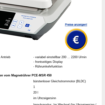
r Antrieb
- variabel einstellbar 200 ... 2200 U/min
- frontseitiges Display
- Rührumkehrfunktion
onen vom Magnetrührer PCE-MSR 450
bürstenloser Gleichstrommotor (BLDC)
1
20 l
im Uhrzeigersinn
Impulsmodus: Im Wechsel (Im Uhrzeigersinn /