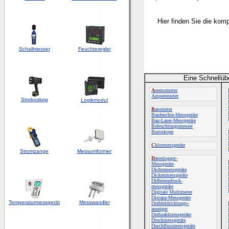
Hier finden Sie die kom
Schallmesser
Feuchteregler
Eine Schnellüb
A
nemometer
Amperemeter
Stroboskop
Logikmodul
B
arometer
Baufeuchte-Messgeräte
Bau-Laser-Messgeräte
Beleuchtungsmesser
Boroskope
C
hlormessgeräte
Stromzange
Messumformer
D
atenlogger-
Messgeräte
Dichtemessgeräte
Dickenmessgeräte
Differenzdruck-
messgeräte
Digitale Multimeter
Distanz-Messgeräte
Temperaturmessgerät
Messwandler
Drehfeldrichtungs-
anzeiger
Drehzahlmessgeräte
Druckmessgeräte
Durchflussmessgeräte