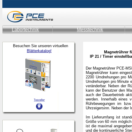
Labortechnik
Messtechnik
Besuchen Sie unseren virtuellen
Blätterkatalog!
Magnetrührer fü
IP 21 / Timer einstellb
Der Magnetrührer PCE-MSR 
Magnetrührer kann eingest
2200 Umdrehungen pro Min
Umdrehungen pro Minute ei
veränderbar. Neben der Rü
kann der Benutzer den Mag
auch der Dauerbetrieb akt
werden. Innerhalb eines v
Rührbewegungen im bzw. 
Uhrzeigersinn. Neben der I
Im Lieferumfang ist stand
Größe von 60 mm möglich u
ist die maximal angegeben
und die kontinuierliche Ste