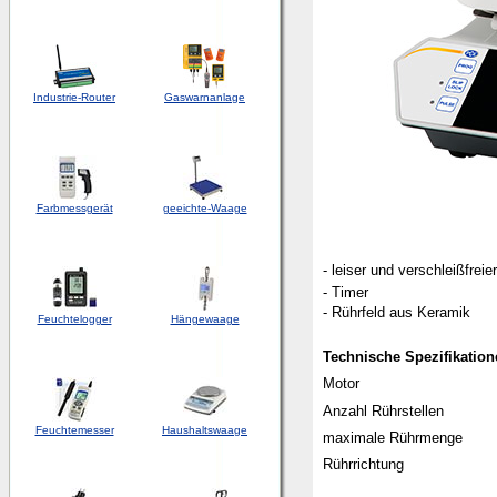
Industrie-Router
Gaswarnanlage
Farbmessgerät
geeichte-Waage
- leiser und verschleißfreie
- Timer
- Rührfeld aus Keramik
Feuchtelogger
Hängewaage
Technische Spezifikati
Motor
Anzahl Rührstellen
Feuchtemesser
Haushaltswaage
maximale Rührmenge
Rührrichtung