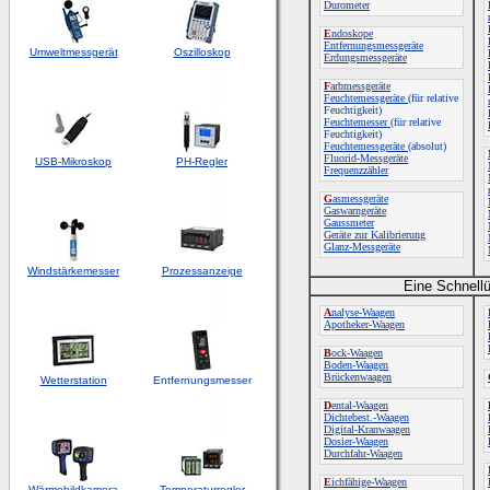
Durometer
E
ndoskope
Entfernungsmessgeräte
Umweltmessgerät
Oszilloskop
Erdungsmessgeräte
F
arbmessgeräte
Feuchtemessgeräte
(für relative
Feuchtigkeit)
Feuchtemesser
(für relative
Feuchtigkeit)
Feuchtemessgeräte
(absolut)
Fluorid-Messgeräte
USB-Mikroskop
PH-Regler
Frequenzzähler
G
asmessgeräte
Gaswarngeräte
Gaussmeter
Geräte zur Kalibrierung
Glanz-Messgeräte
Windstärkemesser
Prozessanzeige
Eine Schnellü
A
nalyse-Waagen
Apotheker-Waagen
B
ock-Waagen
Boden-Waagen
Brückenwaagen
Wetterstation
Entfernungsmesser
D
ental-Waagen
Dichtebest.-Waagen
Digital-Kranwaagen
Dosier-Waagen
Durchfahr-Waagen
E
ichfähige-Waagen
Wärmebildkamera
Temperaturregler