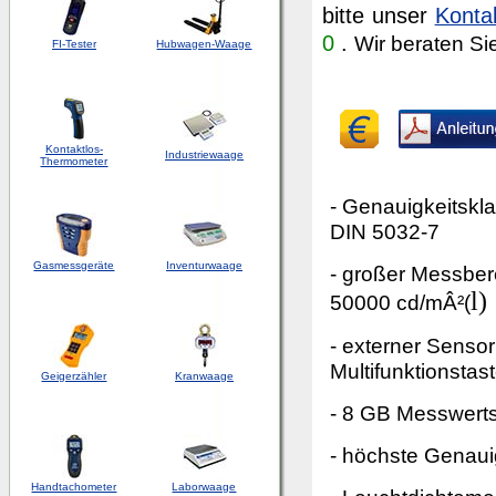
bitte unser
Konta
0
.
Wir beraten Si
FI-Tester
Hubwagen-Waage
Kontaktlos-
Industriewaage
Thermometer
- Genauigkeitskl
DIN 5032-7
Gasmessgeräte
Inventurwaage
- großer Messbere
l)
50000 cd/mÂ²(
- externer Sensor
Multifunktionstas
Geigerzähler
Kranwaage
- 8 GB Messwert
- höchste Genaui
Handtachometer
Laborwaage