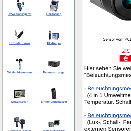
Umweltmessgerät
Oszilloskop
Sensor vom PC
USB-Mikroskop
PH-Regler
Hier sehen Sie wei
Windstärkemesser
Prozessanzeige
"Beleuchtungsmes
-
Beleuchtungsme
(4 in 1 Umweltmes
Temperatur, Schall
Wetterstation
Entfernungsmesser
-
Beleuchtungsme
(Lux-, Schall-, Fe
externen Sensore
Wärmebildkamera
Temperaturregler