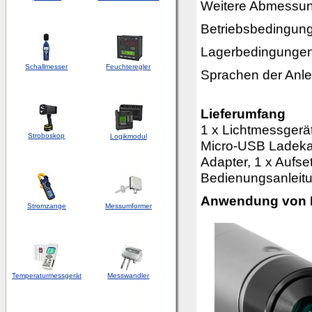
Weitere Abmessu
Betriebsbedingun
Lagerbedingunge
Schallmesser
Feuchteregler
Sprachen der Anle
Lieferumfang
1 x Lichtmessgerä
Stroboskop
Logikmodul
Micro-USB Ladekab
Adapter, 1 x Aufse
Bedienungsanleitun
Anwendung von 
Stromzange
Messumformer
Temperaturmessgerät
Messwandler