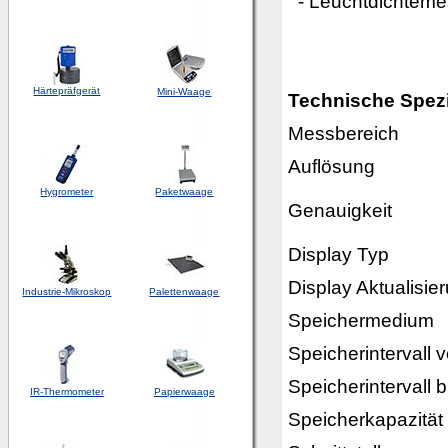
- Leuchtdichtem
Härtepräfgerät
Mini-Waage
Technische Spezi
Messbereich
Auflösung
Hygrometer
Paketwaage
Genauigkeit
Display Typ
Display Aktualisie
Industrie-Mikroskop
Palettenwaage
Speichermedium
Speicherintervall 
Speicherintervall b
IR-Thermometer
Papierwaage
Speicherkapazität