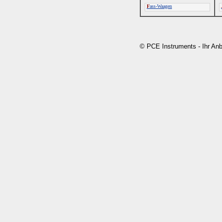
F
ass-Waagen
© PCE Instruments - Ihr An