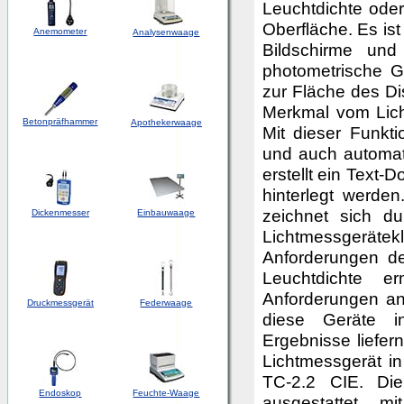
Leuchtdichte ode
Oberfläche. Es ist
Anemometer
Analysenwaage
Bildschirme und
photometrische G
zur Fläche des Di
Merkmal vom Licht
Betonpräfhammer
Apothekerwaage
Mit dieser Funkt
und auch automat
erstellt ein Text
hinterlegt werde
zeichnet sich d
Dickenmesser
Einbauwaage
Lichtmessgerätek
Anforderungen d
Leuchtdichte er
Anforderungen an
Druckmessgerät
Federwaage
diese Geräte i
Ergebnisse liefer
Lichtmessgerät in
TC-2.2 CIE. Die
Endoskop
Feuchte-Waage
ausgestattet, 