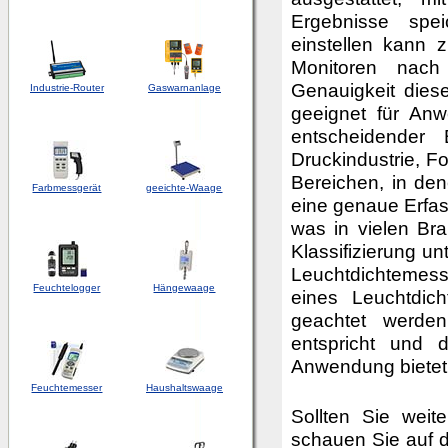
Ergebnisse spe
einstellen kann 
Monitoren nac
Genauigkeit dies
Industrie-Router
Gaswarnanlage
geeignet für An
entscheidender 
Druckindustrie, F
Bereichen, in dene
Farbmessgerät
geeichte-Waage
eine genaue Erfa
was in vielen Br
Klassifizierung un
Leuchtdichtemes
Feuchtelogger
Hängewaage
eines Leuchtdic
geachtet werden
entspricht und d
Anwendung bietet
Feuchtemesser
Haushaltswaage
Sollten Sie wei
schauen Sie auf 