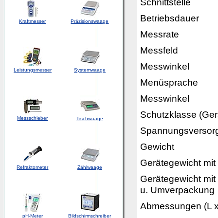
Schnittstelle
Betriebsdauer
Kraftmesser
Präzisionswaage
Messrate
Messfeld
Messwinkel
Leistungsmesser
Systemwaage
Menüsprache
Messwinkel
Schutzklasse (Ger
Messschieber
Tischwaage
Spannungsversor
Gewicht
Gerätegewicht mit
Refraktometer
Zählwaage
Gerätegewicht mit
u. Umverpackung
Abmessungen (L x
pH-Meter
Bildschirmschreiber