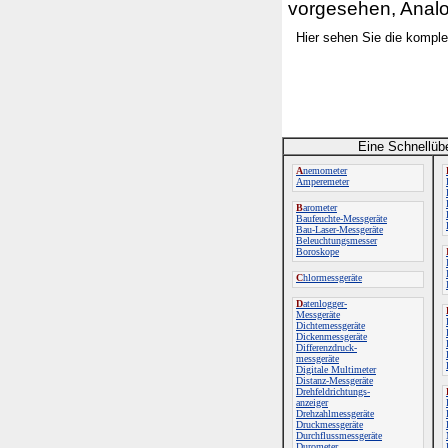
vorgesehen, Anal
Hier sehen Sie die komple
Eine Schnellüb
A
nemometer
Amperemeter
B
arometer
Baufeuchte-Messgeräte
Bau-Laser-Messgeräte
Beleuchtungsmesser
Boroskope
C
hlormessgeräte
D
atenlogger-
Messgeräte
Dichtemessgeräte
Dickenmessgeräte
Differenzdruck-
messgeräte
Digitale Multimeter
Distanz-Messgeräte
Drehfeldrichtungs-
anzeiger
Drehzahlmessgeräte
Druckmessgeräte
Durchflussmessgeräte
Durometer