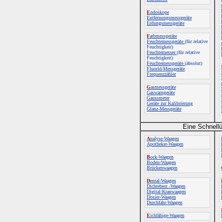
E
ndoskope
Entfernungsmessgeräte
Erdungsmessgeräte
F
arbmessgeräte
Feuchtemessgeräte
(für relative
Feuchtigkeit)
Feuchtemesser
(für relative
Feuchtigkeit)
Feuchtemessgeräte
(absolut)
Fluorid-Messgeräte
Frequenzzähler
G
asmessgeräte
Gaswarngeräte
Gaussmeter
Geräte zur Kalibrierung
Glanz-Messgeräte
Eine Schnellü
A
nalyse-Waagen
Apotheker-Waagen
B
ock-Waagen
Boden-Waagen
Brückenwaagen
D
ental-Waagen
Dichtebest.-Waagen
Digital-Kranwaagen
Dosier-Waagen
Durchfahr-Waagen
E
ichfähige-Waagen