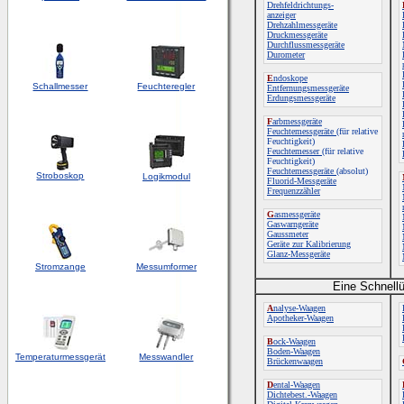
Drehfeldrichtungs-
anzeiger
Drehzahlmessgeräte
Druckmessgeräte
Durchflussmessgeräte
Durometer
E
ndoskope
Schallmesser
Feuchteregler
Entfernungsmessgeräte
Erdungsmessgeräte
F
arbmessgeräte
Feuchtemessgeräte
(für relative
Feuchtigkeit)
Feuchtemesser
(für relative
Feuchtigkeit)
Feuchtemessgeräte
(absolut)
Stroboskop
Logikmodul
Fluorid-Messgeräte
Frequenzzähler
G
asmessgeräte
Gaswarngeräte
Gaussmeter
Geräte zur Kalibrierung
Glanz-Messgeräte
Stromzange
Messumformer
Eine Schnellü
A
nalyse-Waagen
Apotheker-Waagen
B
ock-Waagen
Boden-Waagen
Temperaturmessgerät
Messwandler
Brückenwaagen
D
ental-Waagen
Dichtebest.-Waagen