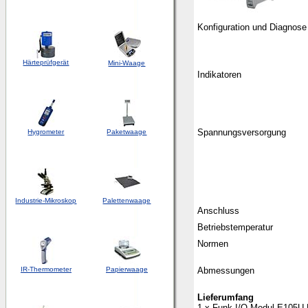
Konfiguration und Diagnose
Härteprüfgerät
Mini-Waage
Indikatoren
Spannungsversorgung
Hygrometer
Paketwaage
Industrie-Mikroskop
Palettenwaage
Anschluss
Betriebstemperatur
Normen
IR-Thermometer
Papierwaage
Abmessungen
Lieferumfang
1 x Funk I/O-Modul E105U-