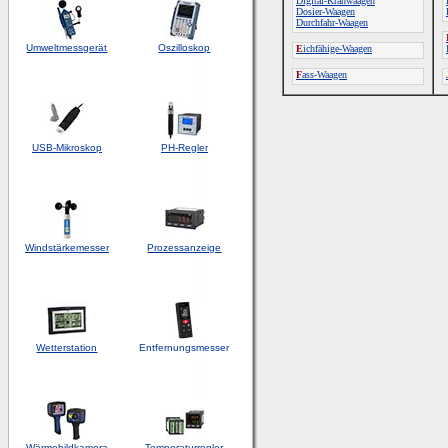
Digital-Kranwaagen
Dosier-Waagen
Durchfahr-Waagen
Umweltmessgerät
Oszilloskop
E
ichfähige-Waagen
F
ass-Waagen
USB-Mikroskop
PH-Regler
Windstärkemesser
Prozessanzeige
Wetterstation
Entfernungsmesser
Wärmebildkamera
Temperaturregler