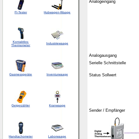
Analogeingang
FI-Tester
Hubwagen-Waage
Kontaktlos-
Industriewaage
Thermometer
Analogausgang
Serielle Schnittstelle
Gasmessgeräte
Inventurwaage
Status Sollwert
Geigerzähler
Kranwaage
Sender / Empfänger
Handtachometer
Laborwaage