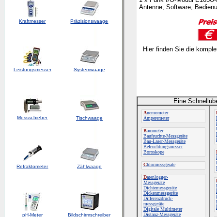
Antenne, Software, Bedienu
Kraftmesser
Präzisionswaage
Hier finden Sie die kompl
Leistungsmesser
Systemwaage
Eine Schnellüb
A
nemometer
Messschieber
Tischwaage
Amperemeter
B
arometer
Baufeuchte-Messgeräte
Bau-Laser-Messgeräte
Beleuchtungsmesser
Boroskope
C
hlormessgeräte
Refraktometer
Zählwaage
D
atenlogger-
Messgeräte
Dichtemessgeräte
Dickenmessgeräte
Differenzdruck-
messgeräte
Digitale Multimeter
Distanz-Messgeräte
pH-Meter
Bildschirmschreiber