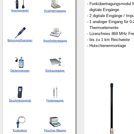
- Funkübertragungsmodul f
digitale Eingänge
Anemometer
Analysenwaage
- 2 digitale Eingänge / Imp
- 1 analoger Eingang für 0
Thermoelemente
- Lizenzfreies 869 MHz Fr
- bis zu 1 km Reichweite
Betonprüfhammer
Apothekerwaage
- Hutschienenmontage
Dickenmesser
Einbauwaage
Druckmessgerät
Federwaage
Endoskop
Feuchte-Waage