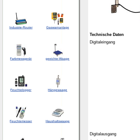
Industrie-Router
Gaswarnanlage
Technische Daten
Digitaleingang
Farbmessgerät
geeichte-Waage
Feuchtelogger
Hängewaage
Feuchtemesser
Haushaltswaage
Digitalausgang