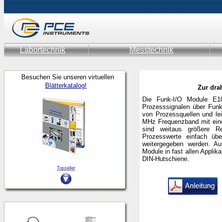
Labortechnik
Messtechnik
Besuchen Sie unseren virtuellen
Blätterkatalog!
Zur dra
Die Funk-I/O Module E1
Prozesssignalen über Funk
von Prozessquellen und lei
MHz Frequenzband mit eine
sind weitaus größere Re
Prozesswerte einfach ü
weitergegeben werden. Au
Module in fast allen Applik
DIN-Hutschiene.