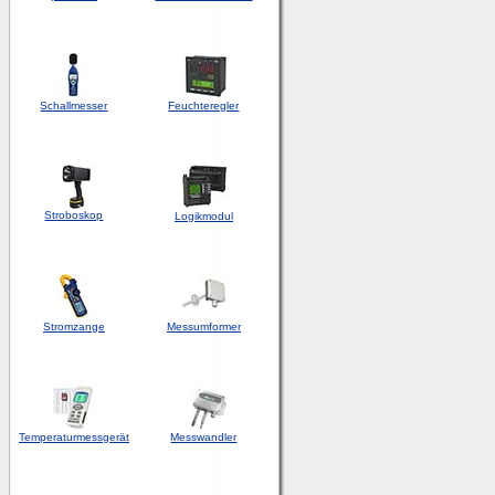
Schallmesser
Feuchteregler
Stroboskop
Logikmodul
Stromzange
Messumformer
Temperaturmessgerät
Messwandler