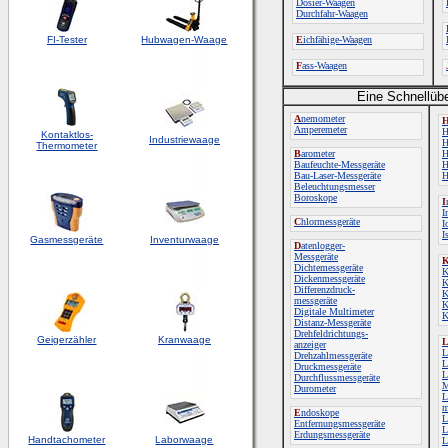
Dosier-Waagen
Durchfahr-Waagen
FI-Tester
Hubwagen-Waage
E
ichfähige-Waagen
F
ass-Waagen
Eine Schnellübe
A
nemometer
Amperemeter
H
Kontaktlos-
Industriewaage
H
Thermometer
B
arometer
H
Baufeuchte-Messgeräte
H
Bau-Laser-Messgeräte
H
Beleuchtungsmesser
Boroskope
I
I
C
hlormessgeräte
I
I
Gasmessgeräte
Inventurwaage
D
atenlogger-
Messgeräte
Dichtemessgeräte
K
Dickenmessgeräte
K
Differenzdruck-
K
messgeräte
K
Digitale Multimeter
K
Distanz-Messgeräte
Drehfeldrichtungs-
Geigerzähler
Kranwaage
anzeiger
L
Drehzahlmessgeräte
L
Druckmessgeräte
L
Durchflussmessgeräte
M
Durometer
L
m
E
ndoskope
L
Entfernungsmessgeräte
L
Erdungsmessgeräte
Handtachometer
Laborwaage
L