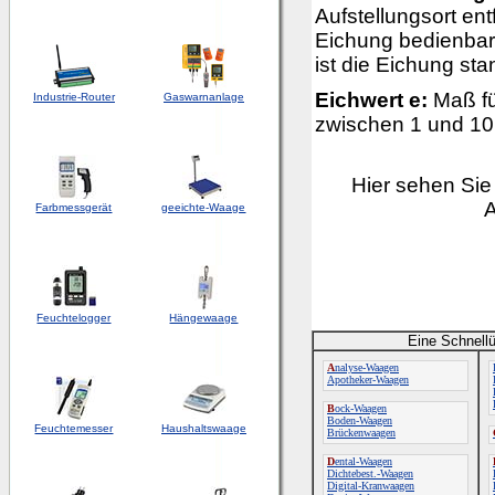
Aufstellungsort ent
Eichung bedienbar b
ist die Eichung st
Eichwert e:
Maß fü
Industrie-Router
Gaswarnanlage
zwischen 1 und 10
Hier sehen Sie
Farbmessgerät
geeichte-Waage
Feuchtelogger
Hängewaage
Eine Schnellü
A
nalyse-Waagen
Apotheker-Waagen
B
ock-Waagen
Boden-Waagen
Feuchtemesser
Haushaltswaage
Brückenwaagen
D
ental-Waagen
Dichtebest.-Waagen
Digital-Kranwaagen