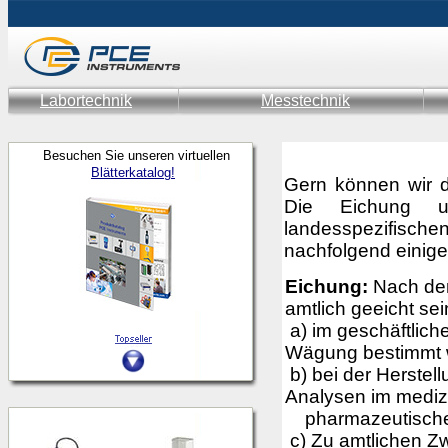
Labortechnik
Messtechnik
Besuchen Sie unseren virtuellen
Blätterkatalog!
Gern können wir d
Die Eichung un
landesspezifisch
nachfolgend einige
Eichung:
Nach der
amtlich geeicht se
a) im geschäftlich
Wägung bestimmt w
b) bei der Herstel
Analysen im medi
pharmazeutische
c) Zu amtlichen Z