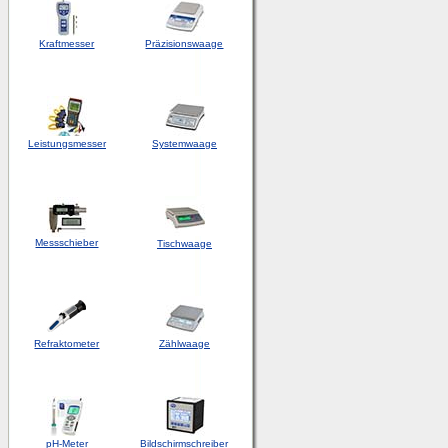
Kraftmesser
Präzisionswaage
Leistungsmesser
Systemwaage
Messschieber
Tischwaage
Refraktometer
Zählwaage
pH-Meter
Bildschirmschreiber