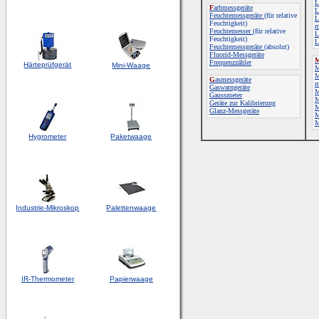
L
F
arbmessgeräte
L
Feuchtemessgeräte
(für relative
L
Feuchtigkeit)
m
Feuchtemesser
(für relative
L
Feuchtigkeit)
L
Feuchtemessgeräte
(absolut)
Fluorid-Messgeräte
Frequenzzähler
Härteprüfgerät
Mini-Waage
M
M
G
asmessgeräte
m
Gaswarngeräte
M
Gaussmeter
M
Geräte zur Kalibrierung
M
Glanz-Messgeräte
M
M
Hygrometer
Paketwaage
Industrie-Mikroskop
Palettenwaage
IR-Thermometer
Papierwaage