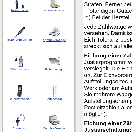
Strafen. Ferner b
ständigen-Gutacht
Anemometer
Analysenwaage
d) Bei der Herstel
Jede Zählwaage wi
versehen. Damit is
Eich-Toleranz best
Betonprüfhammer
Apothekerwaage
streckt sich auf al
Eichung einer Zä
Justierprogramm wi
versiegelt. Die Ei
Dickenmesser
Einbauwaage
ort. Zur Eichvorbe
Aufstellungsortes m
Werk oder am Aufs
Sie mehrere Waage
Druckmessgerät
Federwaage
Aufstellungsorten p
Postleitzahlen alle
möglich).
Eichung einer Zä
Endoskop
Feuchte-Waage
Justierschaltung: