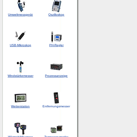
Umweltmessgerät
Oszilloskop
USB-Mikroskop
PH-Regler
Windstärkemesser
Prozessanzeige
Wetterstation
Entfernungsmesser
Wärmebildkamera
Temperaturregler