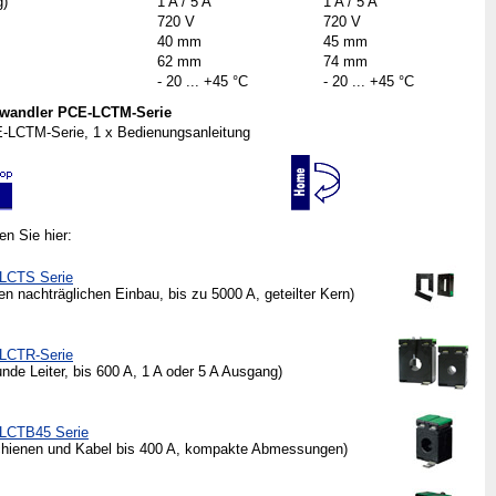
g)
1 A / 5 A
1 A / 5 A
720 V
720 V
40 mm
45 mm
62 mm
74 mm
- 20 ... +45 °C
- 20 ... +45 °C
swandler PCE-LCTM-Serie
-LCTM-Serie, 1 x Bedienungsanleitung
en Sie hier:
LCTS Serie
 nachträglichen Einbau, bis zu 5000 A, geteilter Kern)
LCTR-Serie
de Leiter, bis 600 A, 1 A oder 5 A Ausgang)
LCTB45 Serie
hienen und Kabel bis 400 A, kompakte Abmessungen)