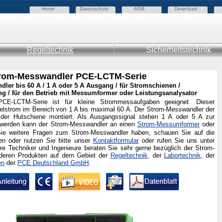
Home
Datenschutz
AGB
Download
Regeltechnik
Sicherheitstechnik
rom-Messwandler PCE-LCTM-Serie
ler bis 60 A / 1 A oder 5 A Ausgang / für Stromschienen /
 / für den Betrieb mit Messumformer oder Leistungsanalysator
CE-LCTM-Serie ist für kleine Strommessaufgaben geeignet. Dieser
lstrom im Bereich von 1 A bis maximal 60 A. Der Strom-Messwandler der
der Hutschiene montiert. Als Ausgangssignal stehen 1 A oder 5 A zur
 werden kann der Strom-Messwandler an einen
Strom-Messumformer
oder
Sie weitere Fragen zum Strom-Messwandler haben, schauen Sie auf die
ten oder
nutzen Sie bitte unser
Kontaktformular
oder rufen Sie uns unter
re Techniker und Ingenieure beraten Sie sehr gerne bezüglich der
Strom-
nderen Produkten auf dem Gebiet der
Regeltechnik
,
der
Labortechnik
, der
en
der
PCE Deutschland GmbH
.