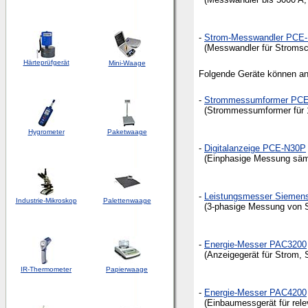
-
Strom-Messwandler PCE-
(Messwandler für Stromsch
Härteprüfgerät
Mini-Waage
Folgende Geräte können a
-
Strommessumformer PCE
(Strommessumformer für 1
Hygrometer
Paketwaage
-
Digitalanzeige PCE-N30P
(Einphasige Messung sämtl
-
Leistungsmesser Siemens
Industrie-Mikroskop
Palettenwaage
(3-phasige Messung von St
-
Energie-Messer PAC3200
(Anzeigegerät für Strom, S
IR-Thermometer
Papierwaage
-
Energie-Messer PAC4200
(Einbaumessgerät für relev