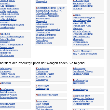
Lasertemperatur-
V
DE-Messgeräte
Messgeräte
messgeräte
Vermessungsgeräte
LCR-Messgeräte
Vibrationsmessgeräte
S
auerstoffmessgeräte
(Wasser)
Leitfähigkeitsmesser
Voltmeter
Sauerstoffmessgeräte
(Gas)
eitfähigkeitstester
Salzgehalt-Messgeräte
Leistungsmessgeräte
W
aagen
Schallpegel-Messgeräte
Licht-Messgeräte
Wanddickenmessgeräte
Schichtdicken-
uftfeuchtigkeits-
Wasser-Messgeräte
Messgeräte
messgeräte
Wasser-pH-Meter
Schutzmaßnahmen-
Luftströmungsmessgeräte
Warnanlagen
(Gas)
Messgeräte
Lux-Messgeräte
Wattmeter
Schwingungsmessgeräte
Wärmebildkameras
Signalwandler
M
anometer
Werkstatt-Messgeräte
Spannungsprüfgeräte
Materialdickenmessgeräte
Werkstofffeuchte-
Stereomikroskope
aterialfeuchte-
Messgeräte
Stethoskope
messgeräte
Wetterstationen
Staubmessgeräte
aterial-Härteprüfgeräte
Windmessgeräte
Messwerkzeuge
Gleichstromzangen
Z
angen-Messgeräte
Mikroskope
Zug- / Druck-Messgeräte
Milliohmmeter
bersicht der Produktgruppen der Waagen finden Sie folgend:
Federwaagen
K
arat-Waagen
S
chulwaagen
Feinwaagen
Kleinwaagen
Speichernde Waagen
Feuchte-Waagen
Kompakte Waagen
Stückzahlwaagen
Flächenmassewaagen
Kraftmessgeräte
Kranwaagen
T
aschenwaagen
G
oldwaagen
Tischwaagen
L
aborwaagen
Ladenwaagen
H
andelswaagen
V
ersandwaagen
Haushaltswaagen
Hängende Waagen
M
ultifunktionswaagen
W
aagen für Tiere
Hubwagen-Waagen
Waagen mit Software
P
apier-Waagen
Wasserdichte Waagen
ndustriewaagen
Paket-Waagen
Wiegeplattformen
Inventur-Waagen
Paletten-Waagen
Plattform-Waagen