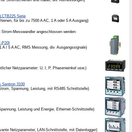
LCTB225 Serie
ienen, für bis zu 7500 A AC, 1 A oder 5 A Ausgang)
n Strom-Messwandler angeschlossen werden:
-P20I
 A / 5 A AC, RMS Messung, div. Ausgangssignale)
icher Netzparameter: U, I, P, Phasenwinkel usw.)
 Sentron 3100
rom, Spannung, Leistung, mit RS485 Schnittstelle)
pannung, Leistung und Energie, Ethernet-Schnittstelle)
ante Netzparameter, LAN-Schnittstelle, mit Datenlogger)