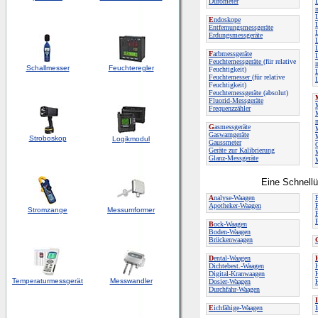
Durometer
E
ndoskope
Entfernungsmessgeräte
L
Erdungsmessgeräte
F
arbmessgeräte
L
Feuchtemessgeräte
(für relative
Schallmesser
Feuchteregler
Feuchtigkeit)
Feuchtemesser
(für relative
Feuchtigkeit)
Feuchtemessgeräte
(absolut)
Fluorid-Messgeräte
Frequenzzähler
M
G
asmessgeräte
M
Gaswarngeräte
Stroboskop
Logikmodul
Gaussmeter
Geräte zur Kalibrierung
Glanz-Messgeräte
Eine Schnellü
A
nalyse-Waagen
Apotheker-Waagen
Stromzange
Messumformer
B
ock-Waagen
Boden-Waagen
Brückenwaagen
D
ental-Waagen
Dichtebest.-Waagen
Digital-Kranwaagen
Temperaturmessgerät
Messwandler
Dosier-Waagen
Durchfahr-Waagen
I
E
ichfähige-Waagen