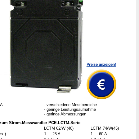
 A
- verschiedene Messbereiche
- geringe Leistungsaufnahme
- geringe Abmessungen
n zum Strom-Messwandler PCE-LCTM-Serie
LCTM 62/W (40)
LCTM 74/W(45)
ax.)
1 ... 25 A
1 ... 60 A