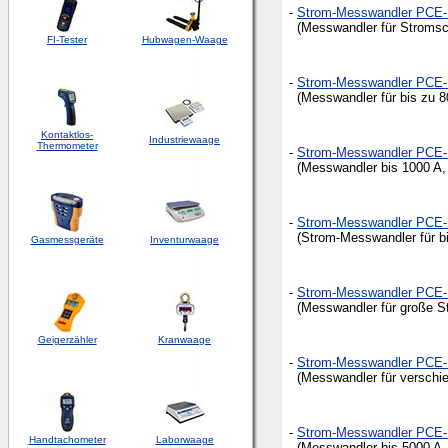
-
Strom-Messwandler PCE-
(Messwandler für Stromsc
FI-Tester
Hubwagen-Waage
-
Strom-Messwandler PCE-
(Messwandler für bis zu 8
Kontaktlos-
Industriewaage
Thermometer
-
Strom-Messwandler PCE-
(Messwandler bis 1000 A, 
-
Strom-Messwandler PCE-
(Strom-Messwandler für bis
Gasmessgeräte
Inventurwaage
-
Strom-Messwandler PCE-
(Messwandler für große St
Geigerzähler
Kranwaage
-
Strom-Messwandler PCE-
(Messwandler für verschie
-
Strom-Messwandler PCE-
Handtachometer
Laborwaage
(Messwandler bis 5000 A, 