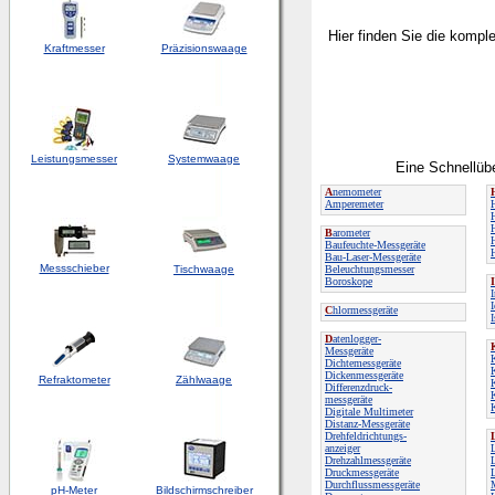
Hier finden Sie die kompl
Kraftmesser
Präzisionswaage
Leistungsmesser
Systemwaage
Eine Schnellübe
A
nemometer
Amperemeter
B
arometer
Baufeuchte-Messgeräte
Bau-Laser-Messgeräte
Messschieber
Tischwaage
Beleuchtungsmesser
Boroskope
I
C
hlormessgeräte
D
atenlogger-
Messgeräte
Dichtemessgeräte
Dickenmessgeräte
Refraktometer
Zählwaage
Differenzdruck-
messgeräte
Digitale Multimeter
Distanz-Messgeräte
Drehfeldrichtungs-
anzeiger
Drehzahlmessgeräte
Druckmessgeräte
Durchflussmessgeräte
pH-Meter
Bildschirmschreiber