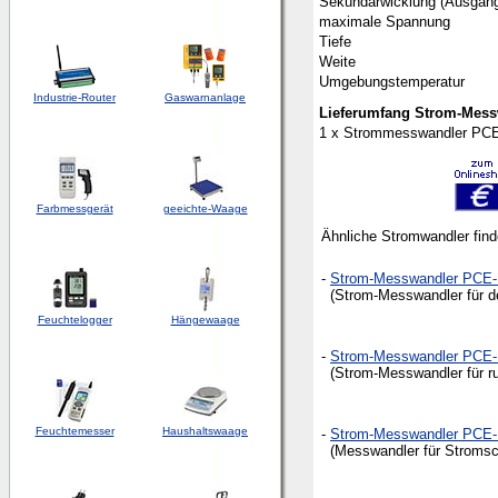
Sekundärwicklung (Ausgan
maximale Spannung
Tiefe
Weite
Umgebungstemperatur
Industrie-Router
Gaswarnanlage
Lieferumfang Strom-Mes
1 x Strommesswandler PCE
Farbmessgerät
geeichte-Waage
Ähnliche Stromwandler find
-
Strom-Messwandler PCE-
(Strom-Messwandler für den
Feuchtelogger
Hängewaage
-
Strom-Messwandler PCE-
(Strom-Messwandler für run
Feuchtemesser
Haushaltswaage
-
Strom-Messwandler PCE-
(Messwandler für Stromsc