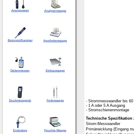
Anemometer
Analysenwaage
Betonprüfhammer
Apothekerwaage
Dickenmesser
Einbauwaage
Druckmessgerät
Federwaage
- Strommesswandler bis 60
- 1 A oder 5 A Ausgang
- Stromschienenmontage
Technische Spezifikatio
Strom-Messwandler
Primärwicklung (Eingang m
Endoskop
Feuchte-Waage