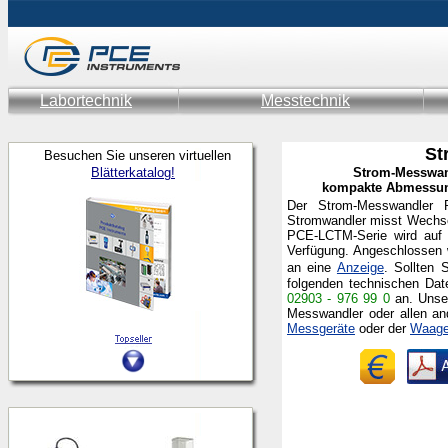
Labortechnik
Messtechnik
St
Besuchen Sie unseren virtuellen
Blätterkatalog!
Strom-Messwand
kompakte Abmessung
Der Strom-Messwandler P
Stromwandler misst Wechse
PCE-LCTM-Serie wird auf 
Verfügung. Angeschlossen
an eine
Anzeige
.
Sollten 
folgenden technischen Da
02903 - 976 99 0
an.
Unse
Messwandler
oder allen a
Messgeräte
oder der
Waag