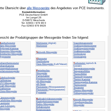
ette Übersicht über
alle Messgeräte
des Angebotes von PCE Instruments.
Kontaktinformation:
PCE Deutschland GmbH
Im Langel 26
D-59872 Meschede
Tel. 02903 / 976 99 0
Fax 02903 976 9929
rsicht der Produktgruppen der Messgeräte finden Sie folgend:
H
andtachometer
Multimeter
(digital)
Staurohrmanometer
Härte-Messgeräte
Multitester
Strahlungsthermometer
Highspeed-Kameras
Strahlungsmessgeräte
Hitzestress-Messgeräte
Straßenmessräder
N
etzwerk-Messgeräte
Holzfeuchte-Messgeräte
Stroboskope
Hygrometer
Stromzangen
O
hmmeter
Oszilloskope
nfrarotthermometer
T
achometer
(optisch &
Ozon-Messgeräte
(Luft/Wasser)
Infrarotkameras
kontakt)
Ionengehaltsmesser
Temperaturmessgeräte
P
apierfeuchte-
Isolationsmessgeräte
Temperaturfühler
Messgeräte
Thermofühler
Partikelzähler
Thermohygrometer
K
abelsuchgeräte
Pegelmessgeräte
Thermo-Kameras
Kalibratoren
pH-Messgeräte
Thermographie-Kameras
KFZ-Messgeräte
pH-Tester
Thermometer
Kraft-Messgeräte
Photometer
(Monoparameter)
Teslameter
Kraftmesser
Photometer
(Multiparameter)
Thermo-Messgeräte
Klima-Messgeräte
Pyrometer
Trübungsmessgeräte
L
ärmmessgeräte
R
adioaktivitätsmessgeräte
U
mwelt-Messgeräte
Lackdicken-Messgeräte
Rauhigkeitsmessgeräte
Umgebungsfeuchte-
Lasermeter
Redox-Messgeräte
Messgeräte
Laser-Leistungs-
Refraktometer
Messgeräte
Rotationslaser-