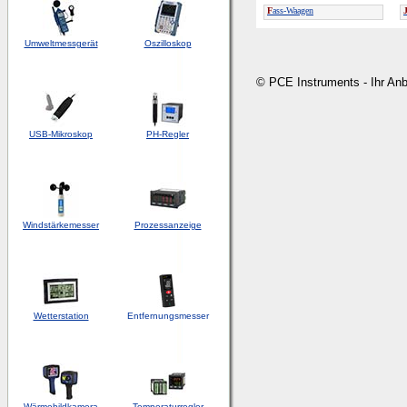
F
ass-Waagen
Umweltmessgerät
Oszilloskop
© PCE Instruments - Ihr An
USB-Mikroskop
PH-Regler
Windstärkemesser
Prozessanzeige
Wetterstation
Entfernungsmesser
Wärmebildkamera
Temperaturregler