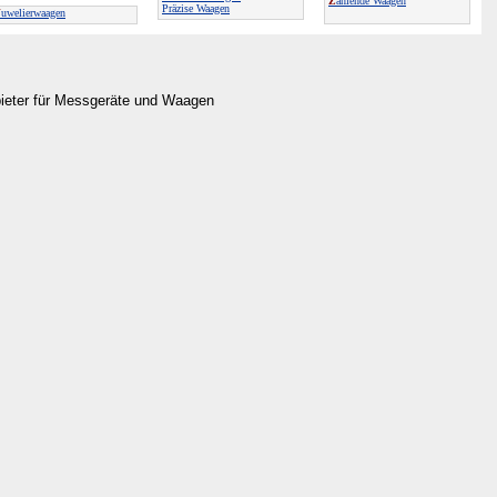
Z
ählende Waagen
Präzise Waagen
J
uwelierwaagen
bieter für Messgeräte und Waagen