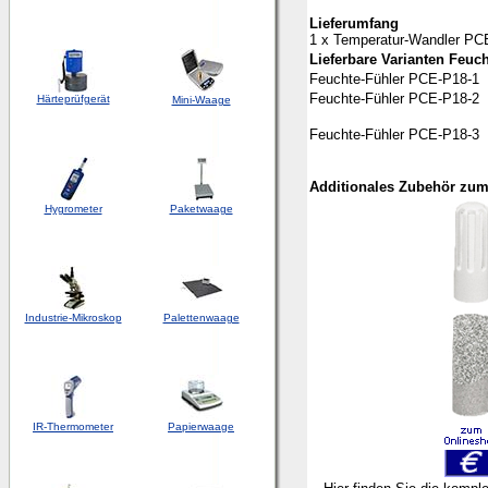
Lieferumfang
1 x Temperatur-Wandler PCE
Lieferbare Varianten Feuc
Feuchte-Fühler PCE-P18-1
Feuchte-Fühler PCE-P18-2
Härteprüfgerät
Mini-Waage
Feuchte-Fühler PCE-P18-3
Additionales Zubehör zu
Hygrometer
Paketwaage
Industrie-Mikroskop
Palettenwaage
IR-Thermometer
Papierwaage