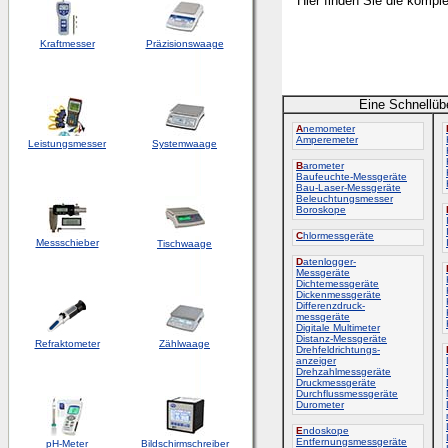
Hier finden Sie die kompl
Kraftmesser
Präzisionswaage
Eine Schnellüb
A
nemometer
Amperemeter
Leistungsmesser
Systemwaage
B
arometer
Baufeuchte-Messgeräte
Bau-Laser-Messgeräte
Beleuchtungsmesser
Boroskope
C
hlormessgeräte
Messschieber
Tischwaage
D
atenlogger-
Messgeräte
Dichtemessgeräte
Dickenmessgeräte
Differenzdruck-
messgeräte
Digitale Multimeter
Distanz-Messgeräte
Refraktometer
Zählwaage
Drehfeldrichtungs-
anzeiger
Drehzahlmessgeräte
Druckmessgeräte
Durchflussmessgeräte
Durometer
E
ndoskope
Entfernungsmessgeräte
pH-Meter
Bildschirmschreiber