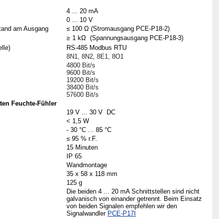
4 ... 20 mA
0 ... 10 V
stand am Ausgang
≤ 100 Ω (Stromausgang PCE-P18-2)
≥
1 kΩ (Spannungsausgang PCE-P18-3)
lle)
RS-485 Modbus RTU
8N1, 8N2, 8E1, 8O1
4800 Bit/s
9600 Bit/s
19200 Bit/s
38400 Bit/s
57600 Bit/s
ten Feuchte-Fühler
19 V ... 30 V DC
< 1,5 W
- 30 °C ... 85 °C
≤ 95 % r.F.
15 Minuten
IP 65
Wandmontage
35 x 58 x 118 mm
125 g
Die beiden 4 ... 20 mA Schnittstellen sind nicht
galvanisch von einander getrennt. Beim Einsatz
von beiden Signalen empfehlen wir den
Signalwandler
PCE-P17I