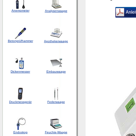
Anemometer
Analysenwaage
Betonprüfhammer
Apothekerwaage
Dickenmesser
Einbauwaage
Druckmessgerät
Federwaage
Endoskop
Feuchte-Waage