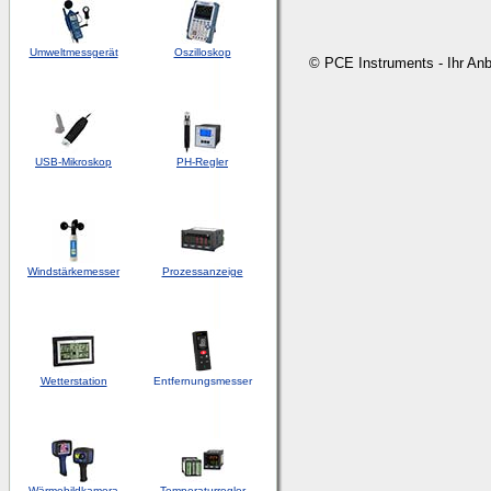
Umweltmessgerät
Oszilloskop
© PCE Instruments - Ihr An
USB-Mikroskop
PH-Regler
Windstärkemesser
Prozessanzeige
Wetterstation
Entfernungsmesser
Wärmebildkamera
Temperaturregler