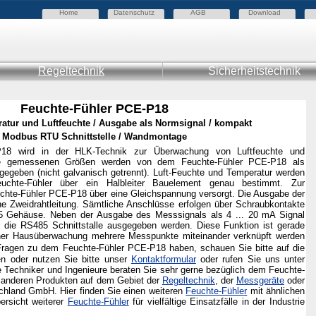
Home
Datenschutz
AGB
Download
Regeltechnik
Sicherheitstechnik
Feuchte-Fühler PCE-P18
atur und Luftfeuchte / Ausgabe als Normsignal / kompakt
Modbus RTU Schnittstelle / Wandmontage
P18 wird in der HLK-Technik zur Überwachung von Luftfeuchte und
Die gemessenen Größen werden von dem Feuchte-Fühler PCE-P18 als
gegeben (nicht galvanisch getrennt). Luft-Feuchte und Temperatur werden
chte-Fühler über ein Halbleiter Bauelement genau bestimmt. Zur
uchte-Fühler PCE-P18 über eine Gleichspannung versorgt. Die Ausgabe der
ne Zweidrahtleitung. Sämtliche Anschlüsse erfolgen über Schraubkontakte
5 Gehäuse. Neben der Ausgabe des Messsignals als 4 ... 20 mA Signal
 die RS485 Schnittstalle ausgegeben werden. Diese Funktion ist gerade
iner Hausüberwachung mehrere Messpunkte miteinander verknüpft werden
 Fragen zu dem Feuchte-Fühler PCE-P18 haben, schauen Sie bitte auf die
ten oder
nutzen Sie bitte unser
Kontaktformular
oder rufen Sie uns unter
 Techniker und Ingenieure beraten Sie sehr gerne bezüglich dem Feuchte-
 anderen Produkten auf dem Gebiet der
Regeltechnik
, der
Messgeräte
oder
hland GmbH. Hier finden Sie einen weiteren
Feuchte-Fühle
r
mit ähnlichen
ersicht weiterer
Feuchte-Fühler
für vielfältige Einsatzfälle in der Industrie