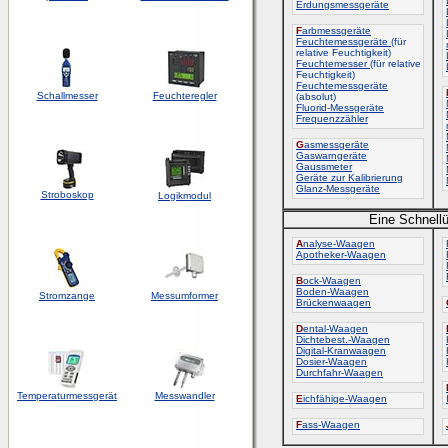
Erdungsmessgeräte
F
arbmessgeräte
Feuchtemessgeräte
(für
relative Feuchtigkeit)
Feuchtemesser
(für relative
Feuchtigkeit)
Feuchtemessgeräte
Schallmesser
Feuchteregler
(absolut)
Fluorid-Messgeräte
Frequenzzähler
G
asmessgeräte
Gaswarngeräte
Gaussmeter
Geräte zur Kalibrierung
Glanz-Messgeräte
Stroboskop
Logikmodul
Eine Schnellü
A
nalyse-Waagen
Apotheker-Waagen
B
ock-Waagen
Boden-Waagen
Stromzange
Messumformer
Brückenwaagen
D
ental-Waagen
Dichtebest.-Waagen
Digital-Kranwaagen
Dosier-Waagen
Durchfahr-Waagen
Temperaturmessgerät
Messwandler
E
ichfähige-Waagen
F
ass-Waagen