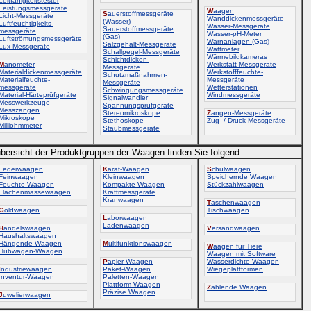
Leitfähigkeitstester
Leistungsmessgeräte
W
aagen
S
auerstoffmessgeräte
Licht-Messgeräte
Wanddickenmessgeräte
(Wasser)
Luftfeuchtigkeits-
Wasser-Messgeräte
Sauerstoffmessgeräte
messgeräte
Wasser-pH-Meter
(Gas)
Luftströmungsmessgeräte
Warnanlagen
(Gas)
Salzgehalt-Messgeräte
Lux-Messgeräte
Wattmeter
Schallpegel-Messgeräte
Wärmebildkameras
Schichtdicken-
M
anometer
Werkstatt-Messgeräte
Messgeräte
Materialdickenmessgeräte
Werkstofffeuchte-
Schutzmaßnahmen-
Materialfeuchte-
Messgeräte
Messgeräte
messgeräte
Wetterstationen
Schwingungsmessgeräte
Material-Härteprüfgeräte
Windmessgeräte
Signalwandler
Messwerkzeuge
Spannungsprüfgeräte
Messzangen
Stereomikroskope
Z
angen-Messgeräte
Mikroskope
Stethoskope
Zug- / Druck-Messgeräte
Milliohmmeter
Staubmessgeräte
bersicht der Produktgruppen der Waagen finden Sie folgend:
Federwaagen
K
arat-Waagen
S
chulwaagen
Feinwaagen
Kleinwaagen
Speichernde Waagen
Feuchte-Waagen
Kompakte Waagen
Stückzahlwaagen
Flächenmassewaagen
Kraftmessgeräte
Kranwaagen
T
aschenwaagen
G
oldwaagen
Tischwaagen
L
aborwaagen
Ladenwaagen
H
andelswaagen
V
ersandwaagen
Haushaltswaagen
Hängende Waagen
M
ultifunktionswaagen
W
aagen für Tiere
Hubwagen-Waagen
Waagen mit Software
P
apier-Waagen
Wasserdichte Waagen
I
ndustriewaagen
Paket-Waagen
Wiegeplattformen
Inventur-Waagen
Paletten-Waagen
Plattform-Waagen
Z
ählende Waagen
Präzise Waagen
J
uwelierwaagen