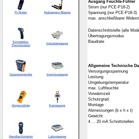
Ausgang Feuchte-Fühler
Strom (nur PCE-P18-2)
Spannung (nur PCE-P18-3)
FI-Tester
Hubwagen-Waage
max. anschließbarer Wider
Datenschnittstelle (alle Mode
Übertragungsmodus
Baudrate
Kontaktlos-
Industriewaage
Thermometer
Allgemeine Technische Da
Versorgungsspannung
Gasmessgeräte
Inventurwaage
Leistung
Umgebungstemperatur
max. Luftfeuchte
Vorwärmzeit
Schutzgrad
Montage
Geigerzähler
Kranwaage
Abmessungen (b x h x t)
Gewicht
4 ... 20 mA Schnittstellen
Handtachometer
Laborwaage