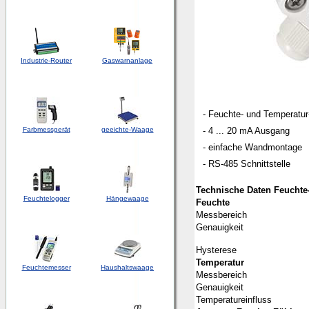
Industrie-Router
Gaswarnanlage
- Feuchte- und Temperatur
Farbmessgerät
geeichte-Waage
- 4 ... 20 mA Ausgang
- einfache Wandmontage
- RS-485 Schnittstelle
Technische Daten Feuchte
Feuchtelogger
Hängewaage
Feuchte
Messbereich
Genauigkeit
Hysterese
Temperatur
Feuchtemesser
Haushaltswaage
Messbereich
Genauigkeit
Temperatureinfluss