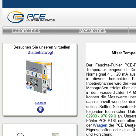
Labortechnik
Messtechnik
Besuchen Sie unseren virtuellen
Blätterkatalog!
Misst Temper
Der Feuchte-Fühler PCE-
Temperatur eingesetzt. 
Normsignal 4 ... 20 mA aus
in diesem kompakten Feu
Inbetriebnahme wird der Fe
Messgrößen erfolgt über ei
in dem wasserdichten IP 6
können die Messwerte über
dann sinnvoll wenn bei de
sollen.
Sollten Sie weitere
folgenden technischen Da
02903 - 976 99 0
an.
Unsere
Fühler PCE-P18L oder allen
der
Waagen
der PCE Deutsc
Eigenschaften oder eine Üb
und Forschung.