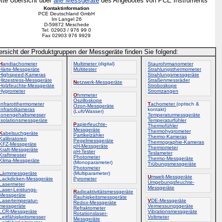
ette Übersicht über
alle Messgeräte
des Angebotes von PCE Instruments
Kontaktinformation
PCE Deutschland GmbH
Im Langel 26
D-59872 Meschede
Tel. 02903 / 976 99 0
Fax 02903 976 9929
ersicht der Produktgruppen der Messgeräte finden Sie folgend:
H
andtachometer
Multimeter
(digital)
Staurohrmanometer
Härte-Messgeräte
Multitester
Strahlungsthermometer
Highspeed-Kameras
Strahlungsmessgeräte
Hitzestress-Messgeräte
Straßenmessräder
N
etzwerk-Messgeräte
Holzfeuchte-Messgeräte
Stroboskope
Hygrometer
Stromzangen
O
hmmeter
Oszilloskope
I
nfrarotthermometer
T
achometer
(optisch &
Ozon-Messgeräte
Infrarotkameras
kontakt)
(Luft/Wasser)
Ionengehaltsmesser
Temperaturmessgeräte
Isolationsmessgeräte
Temperaturfühler
P
apierfeuchte-
Thermofühler
Messgeräte
Thermohygrometer
K
abelsuchgeräte
Partikelzähler
Thermo-Kameras
Kalibratoren
Pegelmessgeräte
Thermographie-Kameras
KFZ-Messgeräte
pH-Messgeräte
Thermometer
Kraft-Messgeräte
pH-Tester
Teslameter
Kraftmesser
Photometer
Thermo-Messgeräte
Klima-Messgeräte
(Monoparameter)
Trübungsmessgeräte
Photometer
L
ärmmessgeräte
(Multiparameter)
U
mwelt-Messgeräte
Lackdicken-Messgeräte
Pyrometer
Umgebungsfeuchte-
Lasermeter
Messgeräte
Laser-Leistungs-
R
adioaktivitätsmessgeräte
Messgeräte
Rauhigkeitsmessgeräte
Lasertemperatur-
V
DE-Messgeräte
Redox-Messgeräte
messgeräte
Vermessungsgeräte
Refraktometer
LCR-Messgeräte
Vibrationsmessgeräte
Rotationslaser-
Leitfähigkeitsmesser
Voltmeter
Messgeräte