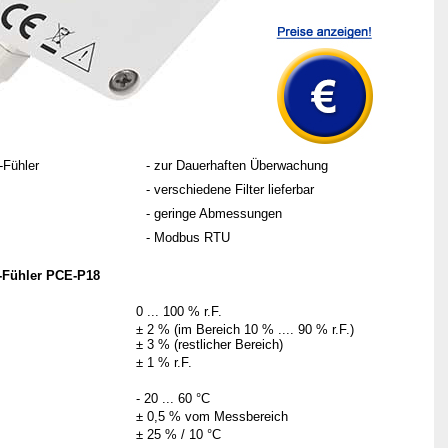
-Fühler
- zur Dauerhaften Überwachung
- verschiedene Filter lieferbar
- geringe Abmessungen
- Modbus RTU
-Fühler PCE-P18
0 ... 100 % r.F.
± 2 % (im Bereich 10 % .... 90 % r.F.)
±
3 % (restlicher Bereich)
± 1 % r.F.
- 20 ... 60 °C
±
0,5 % vom Messbereich
± 25 % / 10 °C