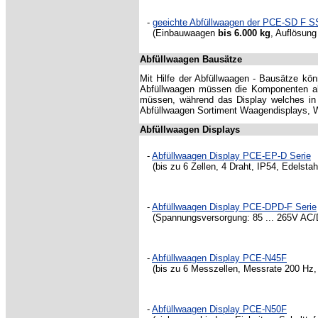
-
geeichte Abfüllwaagen der PCE-SD F S
(
Einbauwaagen
bis 6.000 kg
,
Auflösun
Abfüllwaagen Bausätze
Mit Hilfe der Abfüllwaagen - Bausätze kö
Abfüllwaagen müssen die Komponenten ab
müssen, während das Display welches in e
Abfüllwaagen Sortiment Waagendisplays, Wi
Abfüllwaagen Displays
-
Abfüllwaagen Display PCE-EP-D Serie
(bis zu 6 Zellen, 4 Draht, IP54, Edelstah
-
Abfüllwaagen Display PCE-DPD-F Serie
(Spannungsversorgung: 85 ... 265V AC/DC
-
Abfüllwaagen Display PCE-N45F
(bis zu 6 Messzellen, Messrate 200 Hz,
-
Abfüllwaagen Display PCE-N50F