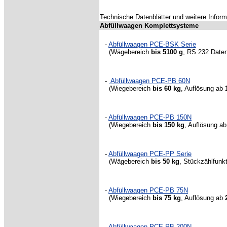
Technische Datenblätter und weitere Infor
Abfüllwaagen Komplettsysteme
-
Abfüllwaagen PCE-BSK Serie
(Wägebereich
bis 5100 g
, RS 232 Daten
-
Abfüllwaagen PCE-PB 60N
(Wiegebereich
bis 60 kg
, Auflösung ab
-
Abfüllwaagen PCE-PB 150N
(Wiegebereich
bis 150 kg
, Auflösung a
-
Abfüllwaagen PCE-PP Serie
(Wägebereich
bis 50 kg
, Stückzählfunkt
-
Abfüllwaagen PCE-PB 75N
(Wiegebereich
bis 75 kg
, Auflösung ab
-
Abfüllwaagen PCE-PB 200N