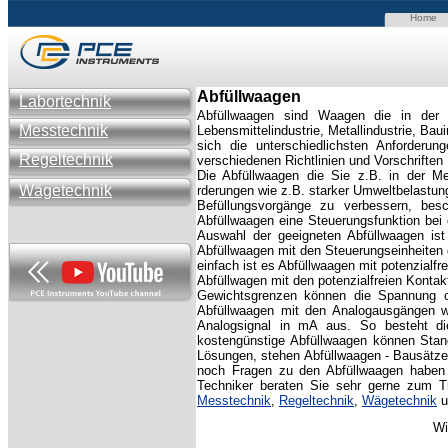
Home
Abfüllwaagen
Labortechnik
Abfüllwaagen sind Waagen die in der A
Messtechnik
Lebensmittelindustrie, Metallindustrie, Ba
sich die unterschiedlichsten Anforderun
Regeltechnik
verschiedenen Richtlinien und Vorschrifte
Die Abfüllwaagen die Sie z.B. in der Me
Wägetechnik
rderungen wie z.B. starker Umweltbelastun
Befüllungsvorgänge zu verbessern, bes
Abfüllwaagen eine Steuerungsfunktion bei 
Auswahl der geeigneten Abfüllwaagen ist
Abfüllwaagen mit den Steuerungseinheiten
einfach ist es Abfüllwaagen mit potenzial
Abfüllwagen mit den potenzialfreien Konta
Gewichtsgrenzen können die Spannung o
Abfüllwaagen mit den Analogausgängen w
Analogsignal in mA aus. So besteht die
kostengünstige Abfüllwaagen können Standa
Lösungen, stehen Abfüllwaagen - Bausätze
noch Fragen zu den Abfüllwaagen haben 
Techniker beraten Sie sehr gerne zum 
Messtechnik
,
Regeltechnik
,
Wägetechnik
u
Wi