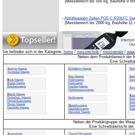
(Messbereich bis 500 kg, Bauhöhe 9 mm
-
Abfüllwaagen Zellen PCE-C-R20LFC Ser
(Messbereich bis 2000 kg, Bauhöhe 11 
Sie befinden sich in der Kategorie:
home
/
messtechnik
/
messgeräte
/
waa
Neben dem Produktbereich der M
Eine Schnellü
A
nalyse-Waagen
E
ichfähige-Waagen
Hub
Apotheker-Waagen
F
ass-Waagen
I
ndu
B
ock-Waagen
Federwaagen
Inve
Boden-Waagen
Feinwaagen
Brückenwaagen
Feuchte-Waagen
J
uw
Flächenmassewaagen
D
ental-Waagen
K
ar
Dichtebest.-Waagen
G
oldwaagen
Kle
Digital-Kranwaagen
Kom
Dosier-Waagen
H
andelswaagen
Kraf
Durchfahr-Waagen
Haushaltswaagen
Kra
Hängende Waagen
Neben der Produktgruppe der Waage
Eine Schnellübersicht der
A
nemometer
Fluorid-Messgeräte
LCR